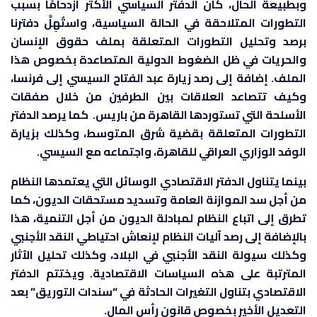
وبطبيعة الحال، كان الدفتر السياسي الأكثر ازدحامًا بسبب
التطورات المتلاحقة في الحالة السياسية، واستُهِلَّ دفترنا
برصد وتحليل التطورات المتعلقة بملف حقوق الإنسان
والحريات في ظل الضغوط الدولية المتصاعدة بخصوص هذا
الملف. إضافة إلى رصد زيارة عبد الفتاح السيسي إلى فرنسا،
وكيف تتصاعد العلاقات بين الطرفين من خلال صفقات
الأسلحة التي تستوردها القاهرة من باريس. كما يرصد الدفتر
التطورات المتعلقة بقضية شرق المتوسط، وكذلك بزيارة
الوفد الوزاري العراقي للقاهرة، واجتماعه مع السيسي.
بينما يتناول الدفتر الاقتصادي الوسائل التي يعتمدها النظام
من أجل سد الموازنة العامة وتسديد مستحقات الديون، كما
تطرق إلى اتباع النظام لمبادلة الديون من أجل التنمية، هذا
بالإضافة إلى رصد آليات النظام لإنعاش احتياطي النقد الأجنبي
وكذلك سيولة النقد الأجنبي في البلاد، وكذلك تحليل الآثار
المترتبة على هذه السياسات الاقتصادية. ويختتم الدفتر
الاقتصادي بتناول التغيرات الحادثة في “سندات التوريق” بعد
التعديل الأخير بخصوص قانون رأس المال.