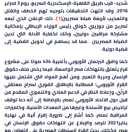
شديد- قرب طريق القاهرة-الإسكندرية السريع، يوم 3 فبراير
2016. وقد انتهت التحقيقات بتوجيه تهم الخطف والقتل
والتعذيب لأربعة ضباط مصريين
[1]
. ذلك الإعلان الذي تبعه
تصريح من جوزيبي كونتي رئيس الوزراء الإيطالي بإمكانية
مشاركة مراقبين دوليين، وذلك لكفاية الأدلة التي تدين
الضباط المصريين . مما قد يساهم في تحويل القضية إلى
قضية دولية.
كما وافق البرلمان الأوروبي بأغلبية 434 صوتا على مشروع
قرار يتعلق بانتهاكات مصر الواسعة، فيما يخص ملف حقوق
الإنسان وحرية التعبير. ومن أهم المواد التي اشتمل عليها
القرار الأوروبي؛ المطالبة بالإطلاق الفوري لسراح معتقلي
الرأي، وإعادة النظر في الدعم المادي والتنموي المقدم من
قبل دول الاتحاد الأوروبي لمصر، بالإضافة إلى أنه دعا لوقف
تراخيص بيع الأسلحة وغيرها من المعدات الأمنية، وكاميرات
المراقبة لمصر، كما أشار إلى ضرورة إقرار آلية في نهاية
يناير2021 للرصد والإبلاغ عن انتهاكات حقوق الإنسان في
مصر. وكذلك، يحث القرار السلطات المصرية على التعاون مع