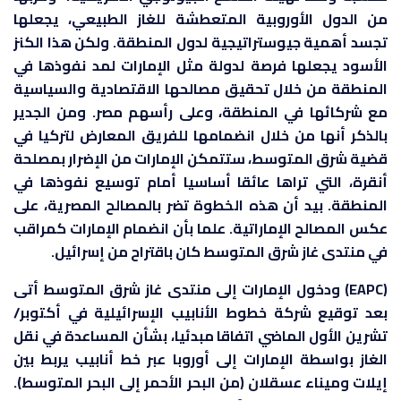
من الدول الأوروبية المتعطشة للغاز الطبيعي، يجعلها
تجسد أهمية جيوستراتيجية لدول المنطقة. ولكن هذا الكنز
الأسود يجعلها فرصة لدولة مثل الإمارات لمد نفوذها في
المنطقة من خلال تحقيق مصالحها الاقتصادية والسياسية
مع شركائها في المنطقة، وعلى رأسهم مصر. ومن الجدير
بالذكر أنها من خلال انضمامها للفريق المعارض لتركيا في
قضية شرق المتوسط، ستتمكن الإمارات من الإضرار بمصلحة
أنقرة، التي تراها عائقا أساسيا أمام توسيع نفوذها في
المنطقة. بيد أن هذه الخطوة تضر بالمصالح المصرية، على
عكس المصالح الإماراتية. علما بأن انضمام الإمارات كمراقب
في منتدى غاز شرق المتوسط كان باقتراح من إسرائيل.
(EAPC) ودخول الإمارات إلى منتدى غاز شرق المتوسط أتى
بعد توقيع شركة خطوط الأنابيب الإسرائيلية في أكتوبر/
تشرين الأول الماضي اتفاقا مبدئيا، بشأن المساعدة في نقل
الغاز بواسطة الإمارات إلى أوروبا عبر خط أنابيب يربط بين
إيلات وميناء عسقلان (من البحر الأحمر إلى البحر المتوسط).