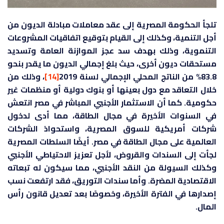
تلجأ الحكومة المصرية إلى عقد معاملات مبادلة الديون من
أجل التنمية، وكذلك إلى القيام بتوقيع اتفاقيات المشروعات
التنموية، وذلك بهدف سد عجز الموازنة العامة وتسديد
مستحقات ديون أخرى، حيث بلغ إجمالي الديون ما يقدر بنحو
83.8% من الناتج المحلي الإجمالي لسنة 2019
[14]
، وذلك من
خلال التعاقد مع دول بعينها أو بنوك دولية أو منظمات غير
حكومية. كما أن الاستثمار الأجنبي المباشر في مصر انتعش
في السنوات الأخيرة في مجال الطاقة، مما أدى لدخول
شركات أمريكية للسوق المصرية، واستحواذ الشركات
العالمية على مجال الطاقة في مصر. أيضًا السلطات المصرية
لجأت إلى السندات والقروض، لأجل تعزيز الاحتياطي الأجنبي
وكذلك السيولة من النقد الأجنبي، مما سيكون له تبعاته
الاقتصادية المضرة. وأما سندات التوريق، فقد ارتفعت نسب
إصدارها في الفترة الأخيرة، وخصوصًا بعد تعديل قانون رأس
المال.