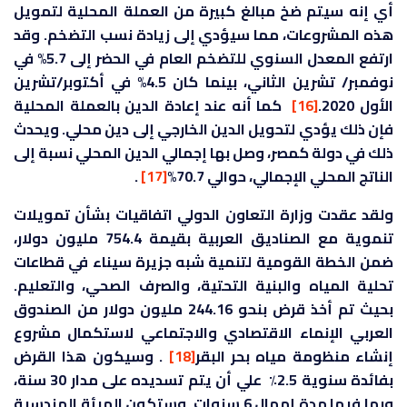
أي إنه سيتم ضخ مبالغ كبيرة من العملة المحلية لتمويل
هذه المشروعات، مما سيؤدي إلى زيادة نسب التضخم. وقد
ارتفع المعدل السنوي للتضخم العام في الحضر إلى 5.7% في
نوفمبر/ تشرين الثاني، بينما كان 4.5% في أكتوبر/تشرين
الأول 2020.
[16]
كما أنه عند إعادة الدين بالعملة المحلية
فإن ذلك يؤدي لتحويل الدين الخارجي إلى دين محلي. ويحدث
ذلك في دولة كمصر، وصل بها إجمالي الدين المحلي نسبة إلى
الناتج المحلي الإجمالي، حوالي 70.7%
[17]
.
ولقد عقدت وزارة التعاون الدولي اتفاقيات بشأن تمويلات
تنموية مع الصناديق العربية بقيمة 754.4 مليون دولار،
ضمن الخطة القومية لتنمية شبه جزيرة سيناء في قطاعات
تحلية المياه والبنية التحتية، والصرف الصحي، والتعليم.
بحيث تم أخذ قرض بنحو 244.16 مليون دولار من الصندوق
العربي الإنماء الاقتصادي والاجتماعي لاستكمال مشروع
إنشاء منظومة مياه بحر البقر
[18]
. وسيكون هذا القرض
بفائدة سنوية 2.5٪ علي أن يتم تسديده على مدار 30 سنة،
وبما فيها مدة إمهال 6 سنوات. وستكون الهيئة الهندسية