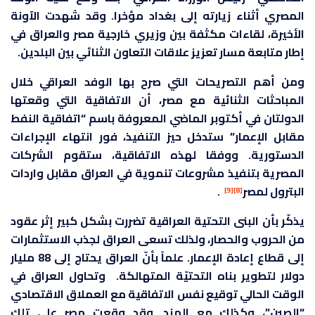
المصري أثناء زيارته إلى بغداد مؤخرا. وقد شهدت الآونة
الأخيرة، لقاءات مكثفة بين وزيري خارجية مصر والعراق في
إطار متابعة مسار تعزيز علاقات التعاون الثنائي بين البلدين.
ومن أهم التصريحات التي صرح بها الوفد العراقي خلال
المباحثات الثنائية مع مصر، أن الاتفاقية التي وقعتها
الدولتان في أكتوبر الماضي المعروفة باسم “اتفاقية النفط
مقابل الإعمار” ستدخل حيز التنفيذ، فور انتهاء الإجراءات
الدستورية. ووفقا لهذه الاتفاقية، ستقوم الشركات
المصرية بتنفيذ مشروعات تنموية في العراق مقابل واردات
البترول لمصر
.
[9]
[8]
يذكّر بأن البنى التحتية العراقية تضررت بشكل كبير إثر عقود
من الحروب والحصار، ولذلك تسعى العراق لجذب الاستثمارات
إلى قطاع إعادة الإعمار. علماً بأنّ العراق يحتاج إلى 88 مليار
دولار لتطوير بناه التحتيّة المتهالكة. وتحاول العراق في
الوقت الحالي توقيع نفس الاتفاقية مع العملاق الاقتصادي
“الصين”، وكذلك مع الهند. وقد وقعت مصر على تلك