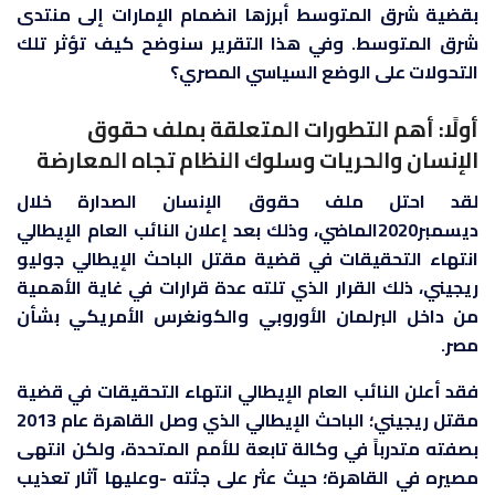
بقضية شرق المتوسط أبرزها انضمام الإمارات إلى منتدى
شرق المتوسط. وفي هذا التقرير سنوضح كيف تؤثر تلك
التحولات على الوضع السياسي المصري؟
أولًا: أهم التطورات المتعلقة بملف حقوق
الإنسان والحريات وسلوك النظام تجاه المعارضة
لقد احتل ملف حقوق الإنسان الصدارة خلال
ديسمبر2020الماضي، وذلك بعد إعلان النائب العام الإيطالي
انتهاء التحقيقات في قضية مقتل الباحث الإيطالي جوليو
ريجيني، ذلك القرار الذي تلته عدة قرارات في غاية الأهمية
من داخل البرلمان الأوروبي والكونغرس الأمريكي بشأن
مصر.
فقد أعلن النائب العام الإيطالي انتهاء التحقيقات في قضية
مقتل ريجيني؛ الباحث الإيطالي الذي وصل القاهرة عام 2013
بصفته متدرباً في وكالة تابعة للأمم المتحدة، ولكن انتهى
مصيره في القاهرة؛ حيث عثر على جثته -وعليها آثار تعذيب