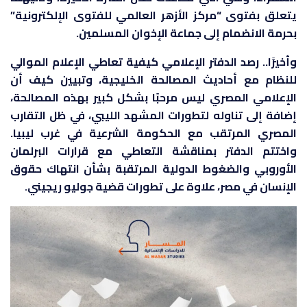
يتعلق بفتوى “مركز الأزهر العالمي للفتوى الإلكترونية”
بحرمة الانضمام إلى جماعة الإخوان المسلمين.
وأخيرًا.. رصد الدفتر الإعلامي كيفية تعاطي الإعلام الموالي
للنظام مع أحاديث المصالحة الخليجية، وتبيين كيف أن
الإعلامي المصري ليس مرحبًا بشكل كبير بهذه المصالحة،
إضافة إلى تناوله لتطورات المشهد الليبي، في ظل التقارب
المصري المرتقب مع الحكومة الشرعية في غرب ليبيا.
واختتم الدفتر بمناقشة التعاطي مع قرارات البرلمان
الأوروبي والضغوط الدولية المرتقبة بشأن انتهاك حقوق
الإنسان في مصر، علاوة على تطورات قضية جوليو ريجيني.