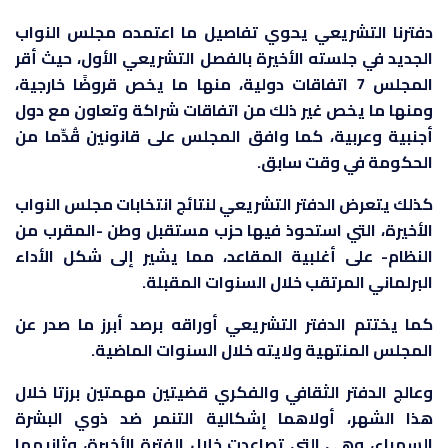
دفترنا التشريعي يحوي تفاصيل ما اعتمده مجلس النواب
الجديد في جلسته الأخيرة بالفصل التشريعي الأول، حيث أقر
المجلس 7 اتفاقات دولية، منها ما يخص قروضًا خارجية،
ومنها ما يخص غير ذلك من اتفاقات شراكة وتعاون مع دول
أجنبية وعربية، كما وافق المجلس على قانونين قُدِّما من
الحكومة في وقت سابق.
كذلك يتعرض الدفتر التشريعي لنتائج انتخابات مجلس النواب
الأخيرة، التي استحوذ فيها حزب مستقبل وطن -المقرب من
النظام- على أغلبية المقاعد، مما يشير إلى شكل الأداء
البرلماني المرتقب خلال السنوات المقبلة.
كما يختتم الدفتر التشريعي أوراقه برصد أبرز ما صدر عن
المجلس المنتهية ولايته خلال السنوات الماضية.
وعالج الدفتر الثقافي والفكري قضيتين مهمتين برزتا خلال
هذا الشهر، أولاهما إشكالية التنمر ضد ذوي البشرة
السمراء، وهي التي تصاعدت خلال الفترة الأخيرة، وثانيهما