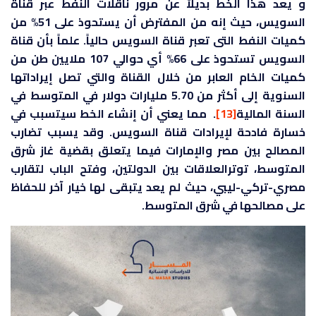
و يعد هذا الخط بديلاً عن مرور ناقلات النفط عبر قناة
السويس، حيث إنه من المفترض أن يستحوذ على 51% من
كميات النفط التى تعبر قناة السويس حالياً. علماً بأن قناة
السويس تستحوذ على 66% أي حوالي 107 ملايين طن من
كميات الخام العابر من خلال القناة والتي تصل إيراداتها
السنوية إلى أكثر من 5.70 مليارات دولار في المتوسط في
السنة المالية
[13]
. مما يعني أن إنشاء الخط سيتسبب في
خسارة فادحة لإيرادات قناة السويس. وقد يسبب تضارب
المصالح بين مصر والإمارات فيما يتعلق بقضية غاز شرق
المتوسط، توترالعلاقات بين الدولتين، وفتح الباب لتقارب
مصري-تركي-ليبي، حيث لم يعد يتبقى لها خيار آخر للحفاظ
على مصالحها في شرق المتوسط.