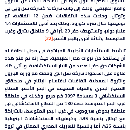
للسوق المصرية لأول مرة في أنشطة البحث عن البترول
والغاز الطبيعي، وذلك إلى جانب شركات؛ كشركة شل وبي بي
وتوتال. وجاءت هذه الاتفاقيات ضمن 12 اتفاقية، تم
توقيعها خلال فترة كورونا، وذلك بحد أدنى للاستثمارات 1.4
مليار دولار، وتستهدف حفر 23 بئًرا في 9 مناطق بشرق وغرب
المتوسط، وثلاثة أخرى بالبحر الأحمر.
[22]
تنشيط الاستثمارات الأجنبية المباشرة في مجال الطاقة له
أن يستنفذ من ثروات مصر الطبيعية، حيث إنه تم منح هذه
الشركات حق حفر العديد من الآبار الاستكشافية. ويأتي ذلك
علاوة على استحواذ شركة شل التي وقعت مع وزارة البترول
والثروة المعدنية اتفاقيات لاقتسام الإنتاج في منطقتي
الامتياز البحري والمياه العميقة في البحر الأحمر، القطاع
الاستكشافي 3 بمساحة 3097 كم مربع. وكذلك في منطقة
غرب البحر المتوسط حصة 30% من القطاع الاستكشافي في
منطقة بحوض هيرودوت في غرب البحر المتوسط، بالشراكة
مع توتال بنسبة 35%. وكوفيبك الاستكشافات البترولية
بنسبة 25%، أما بالنسبة للشريك المصري الممثل في ثروة