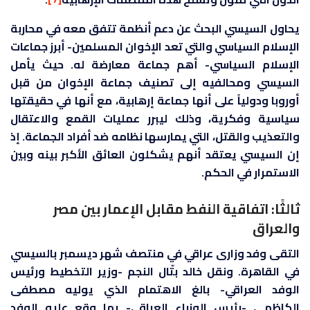
يحاول السيسي البحث عن دعم أنظمة تتفق معه في محاربة
الإسلام السياسي والتي تعد الإخوان المسلمين- أبرز جماعات
الإسلام السياسي- أهم جماعة معارضة له. حيث يأمل
السيسي ومحالفيه إلى تصنيف جماعة الإخوان من قبل
أوروبا ودولياً على أنها جماعة إرهابية، مع أنها في حقيقتها
سياسية وفكرية، وذلك ليبرر عمليات القمع والاعتقال
والتعذيب والقتل، التي يمارسها نظامه ضد أفراد الجماعة. إذ
إن السيسي يعتقد أنهم يشكلون العائق الأكبر بينه وبين
الاستمرار في الحكم.
ثالثًا: اتفاقية النفط مقابل الإعمار بين مصر
والعراق
التقى وفد وزارى عراقي في منتصف شهر ديسمبر بالسيسي
في القاهرة. ونقل خالد بتّال النجم -وزير التخطيط ورئيس
الوفد العراقي- بالغ الاهتمام الذي يوليه مصطفى
الكاظمي -رئيس الوزراء العراقي- بما وقع عليه الوفد