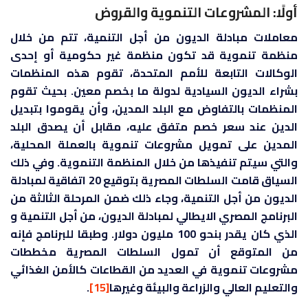
أولًا: المشروعات التنموية والقروض
معاملات مبادلة الديون من أجل التنمية، تتم من خلال
منظمة تنموية قد تكون منظمة غير حكومية أو إحدى
الوكالات التابعة للأمم المتحدة، تقوم هذه المنظمات
بشراء الديون السيادية لدولة ما بخصم معين. بحيث تقوم
المنظمات بالتفاوض مع البلد المدين، وأن يقوموا بتبديل
الدين عند سعر خصم متفق عليه، مقابل أن يصدق البلد
المدين على تمويل مشروعات تنموية بالعملة المحلية،
والتي سيتم تنفيذها من خلال المنظمة التنموية. وفي ذلك
السياق قامت السلطات المصرية بتوقيع 20 اتفاقية لمبادلة
الديون من أجل التنمية، وجاء ذلك ضمن المرحلة الثالثة من
البرنامج المصري الايطالي لمبادلة الديون، من أجل التنمية و
الذي كان يقدر بنحو 100 مليون دولار. وطبقا للبرنامج فإنه
من المتوقع أن تمول السلطات المصرية مخططات
مشروعات تنموية في العديد من القطاعات كالأمن الغذائي
والتعليم العالي والزراعة والبيئة وغيرها
[15]
.