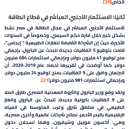
الخاص
[20]
.
ثانيًا: الاستثمار الأجنبي المباشر في قطاع الطاقة
الاستثمار الأجنبي المباشر في مجال الطاقة في مصر نشط
بشكل كبير خلال فترة حكم السيسي، وخصوصاً في السنوات
الأخيرة، حيث إن الشركة القابضة للغازات الطبيعية ” إيجاس”،
قامت بتوقيع 5 اتفاقيات جديدة للبحث عن البترول، بإجمالي
منح توقيع 41 مليون دولار، وبإجمالي استثمارات 684 مليون
دولار، كما أوضحت في تقريرها لحصاد عام 2019-2020، أن
البرلمان وافق على 9 اتفاقيات، بمنح توقيع 24 مليون دولار،
وبإجمالي استثمارات 981 مليون دولار
[21]
.
ولقد وقع وزير البترول والثروة المعدنية المصري طارق الملا
على 9 اتفاقيات بترولية جديدة، للبحث عن البترول والغاز
الطبيعي في مناطق شرق وغرب المتوسط في المياه
الإقليمية بالبحر الأحمر، لصالح شركات عالمية وأخرى مصرية،
وهي: آكسون موبيل وشيفرون، وهما تسجلان دخول