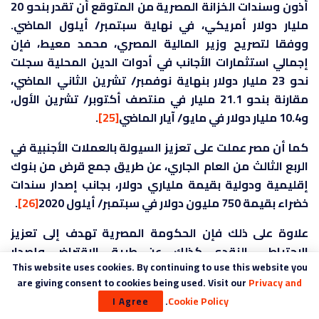
أذون وسندات الخزانة المصرية من المتوقع أن تقدر بنحو 20
مليار دولار أمريكي، في نهاية سبتمبر/ أيلول الماضي.
ووفقا لتصريح وزير المالية المصري، محمد معيط، فإن
إجمالي استثمارات الأجانب في أدوات الدين المحلية سجلت
نحو 23 مليار دولار بنهاية نوفمبر/ تشرين الثاني الماضي،
مقارنة بنحو 21.1 مليار في منتصف أكتوبر/ تشرين الأول،
و10.4 مليار دولار في مايو/ آيار الماضي
[25]
.
كما أن مصر عملت على تعزيز السيولة بالعملات الأجنبية في
الربع الثالث من العام الجاري، عن طريق جمع قرض من بنوك
إقليمية ودولية بقيمة ملياري دولار، بجانب إصدار سندات
خضراء بقيمة 750 مليون دولار في سبتمبر/ أيلول 2020
[26]
.
علاوة على ذلك فإن الحكومة المصرية تهدف إلى تعزيز
الاحتياطي النقدي كذلك، عن طريق الاقتراض وإصدار
This website uses cookies. By continuing to use this website you
السندات، حيث إنه وفقا لتقرير الاستقرار المالي لعام 2019
are giving consent to cookies being used. Visit our
Privacy and
عن البنك المركزي المصري ” فإن صافي الاحتياطات الدولية
.
Cookie Policy
I Agree
بالعملة الأجنبية انخفضت في أبريل ومايو لاستيعاب