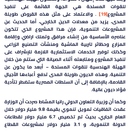
للقوات المسلحة هي الجهة القائمة على تنفيذ
المشروع
[19]
. والاعتماد على مثل هذه القروض طويلة
المدى، يزيد من معدلات الدين الخارجي، أما الحديث عن
المشروعات التنموية، فإن هذا المشروع الذي تتكون
عناصره الأساسية من إنشاء مرافق وتملك اراضي وإقامة
المزارع وحظائر لتربية الماشية ومنشآت التصنيع الزراعي
وكذلك توفير الخدمات الاستثمارية اللازمة للإشراف على
تنفيذ المشروع ومتابعته أثناء الصيانة التي ستتم من خلال
الهيئة الهندسية للقوات المسلحة – أبعد ما يكون عن
التنمية. وهذه الديون طويلة المدى تدفع أعباءها الأجيال
القادمة، بالإضافة إلى أن السلطات المصرية ستضطر لتأدية
فؤاد ديون عالية.
وكما أن وزيرة التعاون الدولي رانيا المشاط صرحت أن الوزارة
عقدت اتفاقيات تمويل تنموي بقيمة 9.8 مليار دولار خلال
العام الجاري، بحيث تم تخصيص 6.7 مليار دولار لقطاعات
الدولة التنموية، و 3.1 مليار دولار لمشروعات القطاع