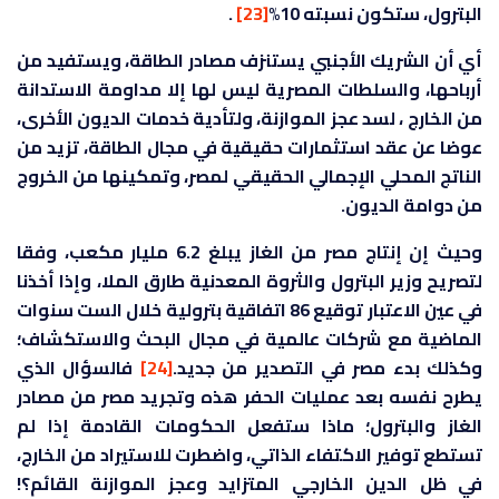
البترول، ستكون نسبته 10%
[23]
.
أي أن الشريك الأجنبي يستنزف مصادر الطاقة، ويستفيد من
أرباحها، والسلطات المصرية ليس لها إلا مداومة الاستدانة
من الخارج ، لسد عجز الموازنة، ولتأدية خدمات الديون الأخرى،
عوضا عن عقد استثمارات حقيقية في مجال الطاقة، تزيد من
الناتج المحلي الإجمالي الحقيقي لمصر، وتمكينها من الخروج
من دوامة الديون.
وحيث إن إنتاج مصر من الغاز يبلغ 6.2 مليار مكعب، وفقا
لتصريح وزير البترول والثروة المعدنية طارق الملا، وإذا أخذنا
في عين الاعتبار توقيع 86 اتفاقية بترولية خلال الست سنوات
الماضية مع شركات عالمية في مجال البحث والاستكشاف؛
وكذلك بدء مصر في التصدير من جديد.
[24]
فالسؤال الذي
يطرح نفسه بعد عمليات الحفر هذه وتجريد مصر من مصادر
الغاز والبترول؛ ماذا ستفعل الحكومات القادمة إذا لم
تستطع توفير الاكتفاء الذاتي، واضطرت للاستيراد من الخارج،
في ظل الدين الخارجي المتزايد وعجز الموازنة القائم؟!