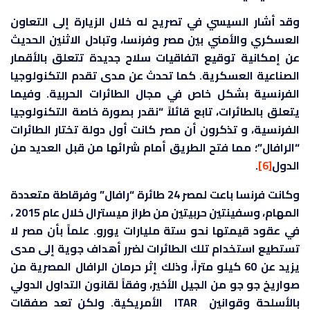
وقد أشار السيسي في تصريح له خلال الزيارة إلى التعاون
العسكري والأمني بين مصر وفرنسا، وتبادل الاثنين الحديث
عن إمكانية توقيع اتفاقيات سلاح جديدة تتعلق بالأقمار
الصناعية العسكرية. كما تحدث عن مدى تقدم التكنولوجيا
الفرنسية بشكل خاص في مجال الطائرات الحربية. وفيما
يتعلق بالطائرات، تابع قائلاً “نقدر بصورة خاصة التكنولوجيا
الفرنسية، و تذكرون أن مصر كانت أول دولة تختار الطائرات
“الرافال”؛ مما فتح الطريق أمام شرائها من قبل العديد من
الدول
[6]
.
وكانت فرنسا باعت لمصر 24 طائرة “رافال” وفرقاطة متعددة
المهام، وسفينتين حربيتين من طراز ميسترال خلال عام 2015 ،
في عقود قيمتها نحو ستة مليارات يورو. علماً بأن مصر لا
تستطيع استخدام تلك الطائرات لضرر أهداف جوية إلى مدى
يزيد عن 60 كيلو متراً، وذلك إثر حرمان الرافال المصرية من
صواريخ جو جو من الجيل الأخير، وفقاً لقانون التداول الدولي
بالأسلحة وقوانين ITAR الأمريكية. ولكن تعد صفقات