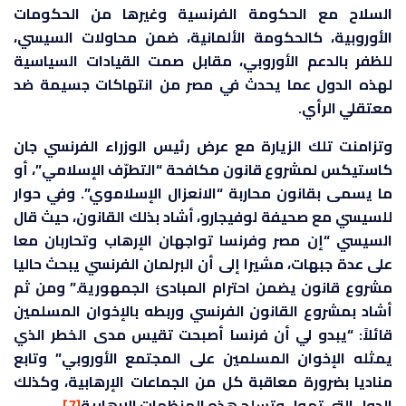
السلاح مع الحكومة الفرنسية وغيرها من الحكومات
الأوروبية، كالحكومة الألمانية، ضمن محاولات السيسي،
للظفر بالدعم الأوروبي، مقابل صمت القيادات السياسية
لهذه الدول عما يحدث في مصر من انتهاكات جسيمة ضد
معتقلي الرأي.
وتزامنت تلك الزيارة مع عرض رئيس الوزراء الفرنسي جان
كاستيكس لمشروع قانون مكافحة “التطرّف الإسلامي”، أو
ما يسمى بقانون محاربة “الانعزال الإسلاموي”. وفي حوار
للسيسي مع صحيفة لوفيجارو، أشاد بذلك القانون، حيث قال
السيسي “إن مصر وفرنسا تواجهان الإرهاب وتحاربان معا
على عدة جبهات، مشيرا إلى أن البرلمان الفرنسي يبحث حاليا
مشروع قانون يضمن احترام المبادئ الجمهورية.” ومن ثم
أشاد بمشروع القانون الفرنسي وربطه بالإخوان المسلمين
قائلاً: “يبدو لي أن فرنسا أصبحت تقيس مدى الخطر الذي
يمثله الإخوان المسلمين على المجتمع الأوروبي” وتابع
مناديا بضرورة معاقبة كل من الجماعات الإرهابية، وكذلك
الدول التي تمول وتسلح هذه المنظمات الإرهابية
[7]
.