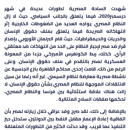
شهدت الساحة المصرية تطورات عديدة في شهر
ديسمبر2020، فيما يتعلق بالجانب السياسي. حيث لا زال
النظام المصري يواجه العديد من الضغوطات الخارجية إثر
انتهاكاته الصريحة فيما يتعلق بملف حقوق الإنسان
والحريات والديمقراطيات. حيث قام البرلمان الأوروبي بإصدار
قرار ضد مصر لإجبار النظام على الحد من انتهاكات ضد معتقلي
الرأي. كذلك، ربط الكونغرس الأميركي جزءا من المعونة
العسكرية لمصر بالتقدم في ملف حقوق الإنسان. وعلى
الرغم من ذلك، قامت إحدى محاكم القاهرة بنزع الجنسية عن
ناشطة مصرية معارضة لنظام السيسي. غير أنه رغما عن سيل
الانتقادات الموجهة للنظام المصري بشأن حقوق الإنسان، لا
زالت هناك علاقة استثنائية بين فرنسا والنظام المصري،
تحكمها صفقات السلاح المتتالية .
بالإضافة إلى ذلك، لقد صرح وفد عراقي خلال زيارته لمصر بأن
اتفاقية إعادة الإعمار مقابل النفط بين الدولتين، ستدخل حيز
التنفيذ عما قريب. وقد حدثت الكثير من التطورات المتعلقة