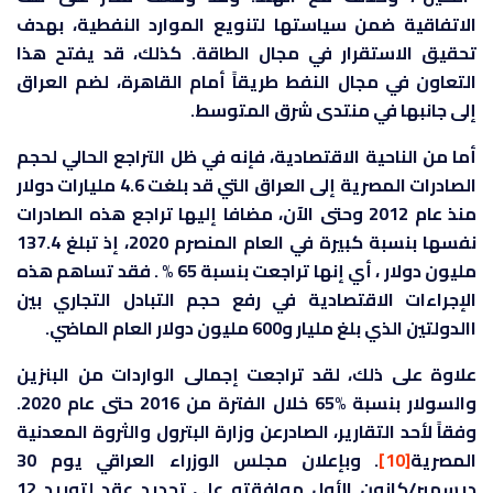
الاتفاقية ضمن سياستها لتنويع الموارد النفطية، بهدف
تحقيق الاستقرار في مجال الطاقة. كذلك، قد يفتح هذا
التعاون في مجال النفط طريقاً أمام القاهرة، لضم العراق
إلى جانبها في منتدى شرق المتوسط.
أما من الناحية الاقتصادية، فإنه في ظل التراجع الحالي لحجم
الصادرات المصرية إلى العراق التي قد بلغت 4.6 مليارات دولار
منذ عام 2012 وحتى الآن، مضافا إليها تراجع هذه الصادرات
نفسها بنسبة كبيرة في العام المنصرم 2020، إذ تبلغ 137.4
مليون دولار ، أي إنها تراجعت بنسبة 65 % . فقد تساهم هذه
الإجراءات الاقتصادية في رفع حجم التبادل التجاري بين
االدولتين الذي بلغ مليار و600 مليون دولار العام الماضي.
علاوة على ذلك، لقد تراجعت إجمالى الواردات من البنزين
والسولار بنسبة %65 خلال الفترة من 2016 حتى عام 2020.
وفقاً لأحد التقارير، الصادرعن وزارة البترول والثروة المعدنية
المصرية
[10]
. وبإعلان مجلس الوزراء العراقي يوم 30
ديسمبر/كانون الأول موافقته على تجديد عقد لتوريد 12