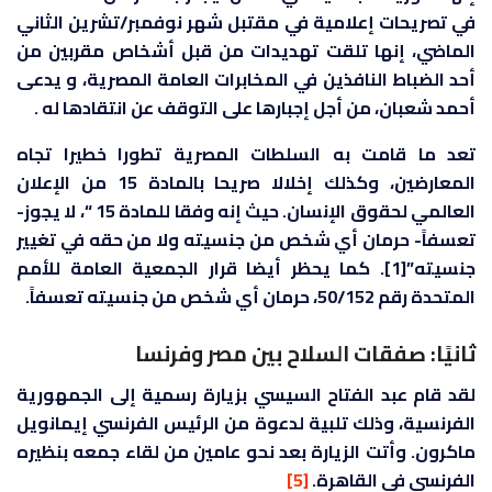
في تصريحات إعلامية في مقتبل شهر نوفمبر/تشرين الثاني
الماضي، إنها تلقت تهديدات من قبل أشخاص مقربين من
أحد الضباط النافذين في المخابرات العامة المصرية، و يدعى
أحمد شعبان، من أجل إجبارها على التوقف عن انتقادها له .
تعد ما قامت به السلطات المصرية تطورا خطيرا تجاه
المعارضين، وكذلك إخلالا صريحا بالمادة 15 من الإعلان
العالمي لحقوق الإنسان. حيث إنه وفقا للمادة 15 “، لا يجوز-
تعسفاً- حرمان أي شخص من جنسيته ولا من حقه في تغيير
جنسيته”[1]. كما يحظر أيضا قرار الجمعية العامة للأمم
المتحدة رقم 50/152، حرمان أي شخص من جنسيته تعسفاً.
ثانيًا: صفقات السلاح بين مصر وفرنسا
لقد قام عبد الفتاح السيسي بزيارة رسمية إلى الجمهورية
الفرنسية، وذلك تلبية لدعوة من الرئيس الفرنسي إيمانويل
ماكرون. وأتت الزيارة بعد نحو عامين من لقاء جمعه بنظيره
الفرنسي في القاهرة.
[5]