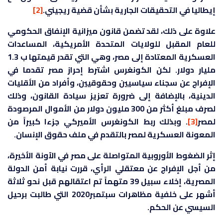
إيطاليا في التحقيقات الجارية بشأن قضية ريجيني.
[2]
علاوة على ذلك، لقد تضمن قانون ميزانية الإنفاق الحكومي
للعام المقبل للولايات المتحدة الأمريكية، المساعدات
العسكرية المعتادة إلى مصر، وهي التي تقدر قيمتها ب 1.3
مليار دولار. لكن الكونغرس اشترط إحراز مصر تقدما في
الإفراج عن سجناء سياسيين وحقوقيين، وأفراد من الأقليات
الدينية، بالإضافة إلى ضرورة تعزيز سيادة القانون، وذلك
لصرف مبلغ أكثر من 300 مليون دولار من الأموال المرصودة
لمصر
[3]
. وبذلك ربط الكونغرس الأميركي جزءا كبيراً من
المعونة العسكرية لمصر بالتقدم في ملف حقوق الإنسان.
إثر الضغوط الأوروبية المتواصلة على مصر في الآونة الأخيرة،
من أجل الإفراج عن معتقلي الرأي، قررت نيابة أمن الدولة
المصرية، إخلاء سبيل 39 متهماً تم اعتقالهم قبل نحو ثلاثة
أشهر على خلفية مظاهرات سبتمبر2020 التي طالبت برحيل
السيسي عن الحكم.