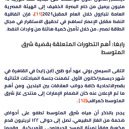
مليون برميل من خام البصرة الخفيف إلى الهيئة المصرية
العامة للبترول خلال العام المقبل2021
[11]
، فإن اتفاقية
النفط مقابل الإعمار تساهم في تحقيق الاستقرار في مجال
الطاقة لمصر ، من خلال تأمين كمية هائلة من واردات النفط.
رابعًا: أهم التطورات المتعلقة بقضية شرق
المتوسط
التقى السيسي بولي عهد أبو ظبي (ابن زايد) في القاهرة في
شهر ديسمبر/كانون الأول. تضمنت جلسة المباحثات الثنائية
بقصرالاتحادية كافة جوانب العلاقات بين البلدين. ومن أهم
ما تم الإعلان عنه كان انضمام الإمارات إلى منتدى غاز شرق
المتوسط كمراقب
[12]
.
يجدر بالذكر أن مياه شرق المتوسط تطفو على أحواض
ضخمة من الغاز الطبيعي، تصل إلى حوالى ١٢٢ تريليون قدم
مكعبة وفقاً لهيئة المسح الجيولوجي الأمريكية. وقربها