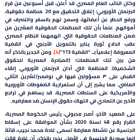
وكان النائب العام المصري قد أعلن، قبل أسبوعين من قرار
البرلمان الأوروبي؛ إغلاق التحقيق مع 20 منظمة حقوقية،
ورفع الحظر عن أعضائها، وسمح لهم بالسفر والتصرف في
أموالهم. علماً بأن تلك المنظمات الحقوقية العشرين من
ضمن المنظمات الحقوقية التي اتهمهما النظام المصري
عقب اندلاع ثورة يناير بالتمويل الأجنبي في القضية
المعروفة إعلامياً بــ “القضية 173”
[4]
. ومن الجدير بالذكر أنه
من بين تلك المنظمات؛ (المبادرة المصرية للحقوق
الشخصية). المنظمة التي أدان البرلمان الأوروبي إلقاء
القبض على ٣ مسؤولين فيها في نوفمبر/تشرين الثاني
الماضي. مما يشير إلى أن استمرارية الضغوطات الأوروبية
والأمريكية على السلطات المصرية، قد يساهم في تراجع
الأخير عن التمادي في انتهاك حقوق الإنسان ضد معارضيه.
على الصعيد الآخر، أصدر مدبولي، رئيس الحكومة المصرية،
القرار رقم 48 لسنة 2020 بشأن الموافقة على إسقاط
الجنسية عن ناشطة معارضة تسمى غادة محمد نجيب، قائلاً
إنها سورية الجنسية في الأصل. يجدر بالذكر، أن غادة قالت