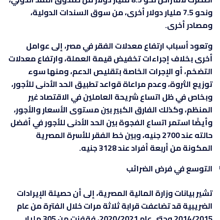
ونحو 7.5 مليار دولار أخرى، من سوق السندات الدولية،
ومصادر أخرى.
وتعود أسباب ارتفاع معدلات الفقر في مصر، إلى عوامل
أخرى بخلاف إجراءات تخفيض قيمة العملة، وارتفاع معدلات
التضخم، أو الإجرات الخاصة بتقليص الدعم، ومنها سوء
توزيع الثروة، وعدم مراعاة قواعد تطبيق الحد الأدنى للأجور،
وبخاص في ظل اتساع شريحة العاملين في الاقتصاد غير
المنظم، وكذلك الفارق الكبير بين مستوى الأسعار والأجور،
وأيضًا استمر اتساع الفجوة بين الحد الأدنى للأجور في أفضل
حالته عند 2700 جنيه، وبين خط الفقر للأسرة المصرية
المكونة من أربعة أفراد عند 3128 جنيه.
التوسع في فرض الضرائب
تشير بيانات وزارة المالية المصرية، إلى أن حصيلة الإيرادات
الضريبية قد تضاعفت قرابة ثلاثة مرات خلال الفترة من عام
2014/2015 وحتى عام 2020/2021، فقفزت من 305 مليار