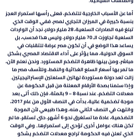
والمنشآت السياحية.
أما عن الأسباب الخارجية للتضخم، فعلى رأسها استمرار العجز
بنسبة كبيرة في الميزان التجاري لمصر، ففي الوقت الذي
تبلغ فيه الصادرات السلعية، 28 مليار دولار، نجد أن الواردات
السلعية تجاوزت الـ 70 مليار دولار، وليس هذا فحسب، بل
يساعد هذا الوضع في أن تكون مصر عرضة للتقلبات في
السوق الدولية، مما يؤثر على أداء الاقتصاد المصري بشكل
مباشر، ومن بينها ظاهرة التضخم المستورد. ونحن نعلم الآن،
ما تمر بها أسعار السلع الغذائية والنفط، وللأسف مصر ما
زالت تعد دولة مستوردة لهاتين السلعتين الإستراتيجيتين.
وإذا سلمنا بصحة الأرقام المعلنة من قبل الحكومة عن
معدلات التضخم، عند نسبة 8 – 9 بالمئة، فإن ذلك أتى بعد
موجة تضخمية عالية، بدأت في النصف الأول من عام 2017،
وانتهت في النصف الثاني منه، وهذا طبيعي لأن الموجة
التضخمية، عادة ما تستغرق نحو 6 أشهر، حتى تستقر، ما لم
تكن هناك عوامل أخرى تؤدي إلى استمرارها.. وفي الوقت
الذي تعلن فيه الحكومة تراجع معدلات التضخم يشكو