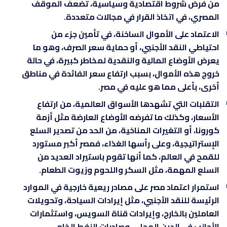
من فرض شروط اقتصادية وسياسية، تضعف الموقف
المصري، في اتخاذ القرار في مجالات متعددة.
الاعتماد على الأموال الساخنة، في تأمين جزء من
احتياطي النقد الأجنبي، أو حماية سعر الصرف، وهو ما
يعرض الأوضاع المالية والنقدية لمخاطر كبيرة، في حالة
خروج هذه الأموال، بسبب ارتفاع سعر الفائدة في مناطق
أخرى، بأعلى مما هو عليه في مصر.
التقلبات التي تشهدها الأسواق العالمية، من ارتفاع
الأسعار، وكذلك ما تفرضه الأوضاع العارضة مثل أزمة
كورونا، أو التغيرات المناخية، من الحد من تصدير السلع
الإستراتيجية، وعلى رأسها الغذاء، فمصر أكبر مستورد
للقمح في العالم، كما أنها تقوم باستيراد العديد من
السلع المهمة، مثل السكر واللحوم وزيوت الطعام.
استمرار اعتماد مصر على مصادر ريعية خارجية في الموارد
الرئيسة للنقد الأجنبي، مثل إيرادات السياحة، وتحويلات
العاملين بالخارج، وإيرادات قناة السويس، واستثمارات
الأجانب في الدين المحلي، وصادرات النفط الخام.