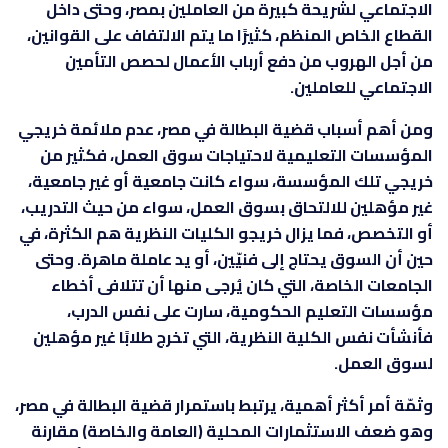
الاجتماعي لشريحة كبيرة من العاملين بمصر، وحتى داخل
القطاع الخاص المنظم، كثيرًا ما يتم الالتفاف على القوانين،
من أجل الهروب من دفع أرباب الأعمال لحصص التأمين
الاجتماعي للعاملين.
ومن أهم أسباب قضية البطالة في مصر، عدم ملائمة خريجي
المؤسسات التعليمية لاحتياجات سوق العمل، فكثير من
خريجي تلك المؤسسة، سواء كانت جامعية أو غير جامعية،
غير مؤهلين للالتحاق بسوق العمل، سواء من حيث التدريب،
أو التخصص، فما يزال خريجو الكليات النظرية هم الكثرة، في
حين أن السوق يحتاج إلى فنيّين، أو يد عاملة ماهرة. وحتى
الجامعات الخاصة، التي كان يُرجى منها أن تتلافى أخطاء
مؤسسات التعليم الحكومية، سارت على نفس الدرب،
فأنشأت نفس الكلية النظرية، التي تخرج طلابًا غير مؤهلين
لسوق العمل.
وثمّة أمر أكثر أهمية، يرتبط باستمرار قضية البطالة في مصر،
وهو ضعف الاستثمارات المحلية (العامة والخاصة) مقارنة