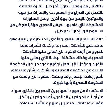
2013 في مصر، وقد يتطور الأمر خلال الفترة القادمة
بالتدخل في الصراع بين السعودية والإمارات من جهةٍ
والحوثيين باليمن من جهةٍ أخرى، ولعل المناورات
المشتركة التي قام بها الجيش المصري مؤخرًا مع كل من
السعودية والإمارات خير دليل.
حالة الاستقرار السياسي والأمني المنتظرة في ليبيا، وهو
ما قد يتيح للشركات المصرية، وكذلك للأفراد، فرصًا
للخروج من أزمة الركود التي تعاني منها الشركات
المصرية، وكذلك مشكلة البطالة التي يعاني منها
الأفراد. ومؤخرًا تمّ بالفعل توقيع عقود من قبل الحكومة
الليبية مع الحكومة المصرية والشركات بشأن ما يتعلق
بأمور إعادة الإعمار، وقد وصفت العقود التي وقعت مع
الحكومة المصرية بأنها كبيرة.
الاستفادة من جهود المهاجرين المصريين بالخارج، سواء
من أولئك المهاجرين الدائمين، أو المهاجرين بشكل
مؤقت، وبخاصة المتميزين منهم علميًّا، للاستفادة