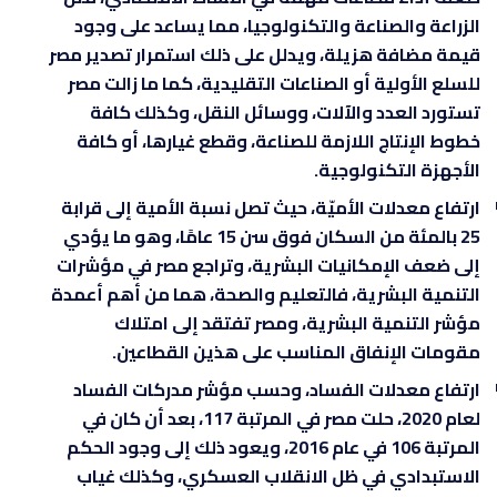
الزراعة والصناعة والتكنولوجيا، مما يساعد على وجود
قيمة مضافة هزيلة، ويدلل على ذلك استمرار تصدير مصر
للسلع الأولية أو الصناعات التقليدية، كما ما زالت مصر
تستورد العدد والآلات، ووسائل النقل، وكذلك كافة
خطوط الإنتاج اللازمة للصناعة، وقطع غيارها، أو كافة
الأجهزة التكنولوجية.
ارتفاع معدلات الأميّة، حيث تصل نسبة الأمية إلى قرابة
25 بالمئة من السكان فوق سن 15 عامًا، وهو ما يؤدي
إلى ضعف الإمكانيات البشرية، وتراجع مصر في مؤشرات
التنمية البشرية، فالتعليم والصحة، هما من أهم أعمدة
مؤشر التنمية البشرية، ومصر تفتقد إلى امتلاك
مقومات الإنفاق المناسب على هذين القطاعين.
ارتفاع معدلات الفساد، وحسب مؤشر مدركات الفساد
لعام 2020، حلت مصر في المرتبة 117، بعد أن كان في
المرتبة 106 في عام 2016، ويعود ذلك إلى وجود الحكم
الاستبدادي في ظل الانقلاب العسكري، وكذلك غياب