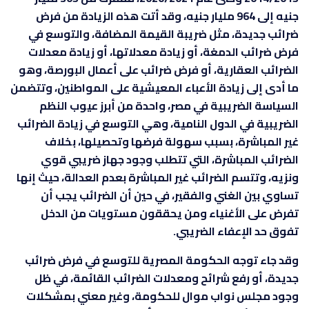
جنيه إلى 964 مليار جنيه، وقد أتت هذه الزيادة من فرض
ضرائب جديدة، مثل ضريبة القيمة المضافة، والتوسع في
فرض ضرائب الدمغة، أو زيادة معدلاتها، أو زيادة معدلات
الضرائب العقارية، أو فرض ضرائب على أعمال البورصة، وهو
ما أدى إلى زيادة الأعباء المعيشية على المواطنين، وتتضمن
السياسة الضريبية في مصر، واحدة من أبرز عيوب النظم
الضريبية في الدول النامية، وهي التوسع في زيادة الضرائب
غير المباشرة، بسبب سهولة فرضها وتحصيلها، بخلاف
الضرائب المباشرة، التي تتطلب وجود جهاز ضريبي قوي
ونزيه، وتتسم الضرائب غير المباشرة بعدم العدالة، حيث إنها
تساوي بين الغني والفقير، في حين أن الضرائب يجب أن
تفرض على الأغنياء ومن يحققون مستويات من الدخل
تفوق حد الإعفاء الضريبي.
وقد جاء توجه الحكومة المصرية للتوسع في فرض ضرائب
جديدة، أو رفع شرائح ومعدلات الضرائب القائمة، في ظل
وجود مجلس نواب موال للحكومة، وغير معني بمشكلات