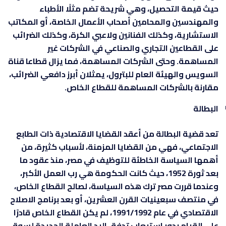
حيث قيمة التحصيل، وهي شريحة تضم مثلًا الأطباء
والمهندسين والمحامين أصحاب الأعمال الخاصة، أو المكاتب
الاستشارية، وكذلك الفنانين ولاعبي الكرة، وكذلك الضرائب
على القطاعين التجاري والصناعي في الشركات غير
المساهمة. وحتى الشركات المساهمة، فما يزال قطاعا قناة
السويس والهيئة العام للبترول، يمثلان أبرز دافعي الضرائب،
مقارنة بالشركات المساهمة للقطاع الخاص.
البطالة
تعد قضية البطالة من أعقد القضايا الاقتصادية ذات الطابع
الاجتماعي، فهي من القضايا المزمنة، لأسباب كثيرة، من
أهمها السياسة الخاطئة للتوظيف في مصر، منذ عقود ما
بعد ثورة 1952، حيث كانت الحكومة هي رب العمل الأكبر،
وعندما قررت مصر ترك هذه السياسة، لصالح القطاع الخاص،
في منتصف سبعينيات القرن العشرين، أو بعد برنامج الاصلاح
الاقتصادي في عام 1991/1992، لم يكن القطاع الخاص قادرًا
على القيام بدور استيعاب تدفق اليد العاملة الجديدة لسوق