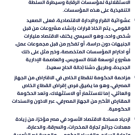
الاستقلالية لمؤسسات الرقابة وسيطرة السلطة
التنفيذية على هذه المؤسسات.
عشوائية القرار والإدارة الاقتصادية، فعلى الصعيد
القومي، يتم اتخاذ قرارات بإنشاء مشروعات من قبل
شخص واحد، وهو السيسي يكلف الاقتصاد مليارات
الجنيهات دون دراسة، أو تفكير من قبل مجموعات عمل،
أو احترام المؤسسات المتخصصة، وخير مثل على ذلك
مشروع توسعة قناة السويس، والعاصمة الإدارية
الجديدة، وطريق دشنا (حالة الحاج سعيد).
مزاحمة الحكومة للقطاع الخاص في الاقتراض من الجهاز
المصرفي، وهو ما يضيق فرص إقراض القطاع الخاص
والعائلي، إما للاستثمار أو الاستثهلاك، وتعد الحكومة
المقترض الأكبر من الجهاز المصرفي، عبر الاذون والسندات
الحكومية.
ازدياد مساحة الاقتصاد الأسود في مصر مؤخرًا، من زيادة
معدلات جرائم تجارة المخدرات، والسرقة، والدعارة،
وتجارة السلاح، والفساد الحكومي، والهجرة غير الشرعية،