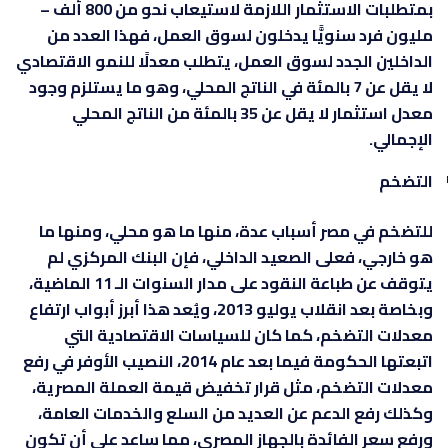
بمتطلبات الاستثمار اللازمة لاستيعاب نحو من 800 ألف –
مليون فرد سنويًّا يدخلون لسوق العمل، فهذا العدد من
الداخلين الجدد لسوق العمل، يتطلب معدلًا للنمو الاقتصادي
لا يقل عن 7 بالمئة في الناتج المحلي، وهو ما يستلزم وجود
معدل استثمار لا يقل عن 35 بالمئة من الناتج المحلي
الإجمالي.
التضخم
للتضخم في مصر أسباب عدة، منها ما هو محلي، ومنها ما
هو خارجي، فعلى الصعيد الداخلي، فإن البنك المركزي لم
يتوقف عن طباعة النقود على مدار السنوات الـ 11 الماضية،
وبخاصة بعد انقلاب يوليو 2013، ويُعد هذا أبرز أبواب ارتفاع
معدلات التضخم، كما كان للسياسات الاقتصادية التي
اتبعتها الحكومة فيما بعد عام 2014، النصيب الأوفر في رفع
معدلات التضخم، مثل قرار تخفيض قيمة العملة المصرية،
وكذلك رفع الدعم عن العديد من السلع والخدمات العامة،
ورفع سعر الفائدة بالجهاز المصري، مما ساعد على أن تكون