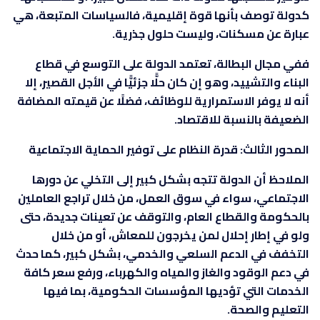
كدولة توصف بأنها قوة إقليمية، فالسياسات المتبعة، هي
عبارة عن مسكنات، وليست حلول جذرية.
ففي مجال البطالة، تعتمد الدولة على التوسع في قطاع
البناء والتشييد، وهو إن كان حلًّا جزئيًّا في الأجل القصير، إلا
أنه لا يوفر الاستمرارية للوظائف، فضلًا عن قيمته المضافة
الضعيفة بالنسبة للاقتصاد.
المحور الثالث: قدرة النظام على توفير الحماية الاجتماعية
الملاحظ أن الدولة تتجه بشكل كبير إلى التخلي عن دورها
الاجتماعي، سواء في سوق العمل، من خلال تراجع العاملين
بالحكومة والقطاع العام، والتوقف عن تعينات جديدة، حتى
ولو في إطار إحلال لمن يخرجون للمعاش، أو من خلال
التخفف في الدعم السلعي والخدمي، بشكل كبير، كما حدث
في دعم الوقود والغاز والمياه والكهرباء، ورفع سعر كافة
الخدمات التي تؤديها المؤسسات الحكومية، بما فيها
التعليم والصحة.