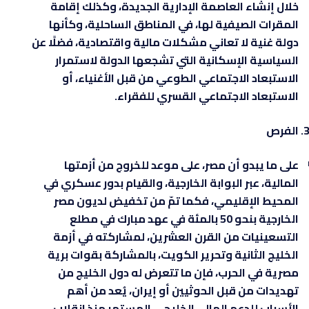
خلال إنشاء العاصمة الإدارية الجديدة، وكذلك إقامة
المقرات الصيفية لها، في المناطق الساحلية، وكأنها
دولة غنية لا تعاني مشكلات مالية واقتصادية، فضلًا عن
السياسية الإسكانية التي تشجعها الدولة لاستمرار
الاستبعاد الاجتماعي الطوعي من قبل الأغنياء، أو
الاستبعاد الاجتماعي القسري للفقراء.
الفرص
على ما يبدو أن مصر، على موعد للخروج من أزمتها
المالية، عبر البوابة الخارجية، والقيام بدور عسكري في
المحيط الإقليمي، فكما تمّ من تخفيض لديون مصر
الخارجية بنحو 50 بالمئة في عهد مبارك في مطلع
التسعينيات من القرن العشرين، لمشاركته في أزمة
الخليج الثانية وتحرير الكويت، بالمشاركة بقوات برية
مصرية في الحرب، فإن ما تتعرض له دول الخليج من
تهديدات من قبل الحوثيين أو إيران، يُعد من أهم
الأسباب للدعم المالي الخليجي المستمر منذ انقلاب