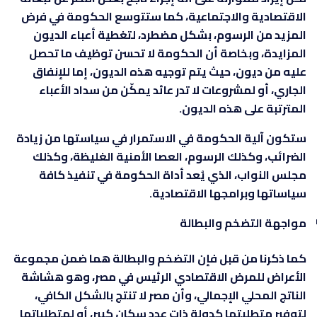
الاقتصادية والاجتماعية، كما ستتوسع الحكومة في فرض
المزيد من الرسوم، بشكل مضطرد، لتغطية أعباء الديون
المزايدة، وبخاصة أن الحكومة لا تحسن توظيف ما تحصل
عليه من ديون، حيث يتم توجيه هذه الديون، إما للإنفاق
الجاري، أو لمشروعات لا تدر عائد يمكّن من سداد الأعباء
المترتبة على هذه الديون.
ستكون آلية الحكومة في الاستمرار في سياستها من زيادة
الضرائب، وكذلك الرسوم، العصا الأمنية الغليظة، وكذلك
مجلس النواب، الذي يُعد أداة الحكومة في تنفيذ كافة
سياساتها وبرامجها الاقتصادية.
مواجهة التضخم والبطالة
كما ذكرنا من قبل فإن التضخم والبطالة هما ضمن مجموعة
الأعراض للمرض الاقتصادي الرئيس في مصر، وهو هشاشة
الناتج المحلي الإجمالي، وأن مصر لا تنتج بالشكل الكافي،
لتوفير متطلبتها كدولة ذات عدد سكان كبير، أو لمتطلباتها