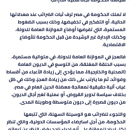
لا تملك الحكومة في مصر ترف ثبات الضرائب عند معدلاتها
الحالية، أو التفكير في تخفيضها، وذلك بسبب الضغوط
المستمرة، التي تفرضها أوضاع الموازنة العامة للدولة،
وكذلك الإدارة غير الرشيدة من قبل الحكومة للأوضاع
الاقتصادية.
فالعجز في الموازنة العامة للدولة، في متوالية مستمرة،
بسبب الحلقة المغلقة، من التوسع في الديون العامة
(المحلية والخارجية)، مما يؤدي إلى زيادة الأعباء من أقساط
وفوائد، ثم ما يترتب على ذلك من زيادة العجز، وذلك في ظل
غياب آلية حقيقية لمعالجة معضلة الدين العام في مصر،
بخلاف سياسة تدوير القروض، أو عملية تغير آجال الديون،
من ديون قصيرة إلى ديون متوسطة وطويلة المدى.
واللجوء للضرائب هو الوسيلة السهلة، التي تتبعها
الحكومة، من أجل استرضاء المؤسسات الدولية، والتي تنظر
لكل إيراد للموازنة على أنه إجراء ناجح بغض النظر عن تبعاته