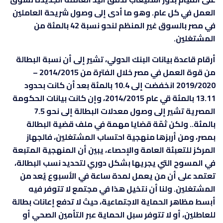
العمل في كل عام. وهو ما أدى إلى وصول شريحة العاملين
في مصر بالسوق غير المنظم لنحو نسبة 42 بالمئة من
المشتغلين.
أرقام قاعدة بيانات البنك الدولي، تشير إلى أن نسبة البطالة
من قوة العمل في مصر خلال الفترة من 2014/2015 –
2019/2020 انخفضت إلى 10.4 بالمئة بعد أن كانت بحدود
13.11 بالمئة قي عام 2014/2015، وإن كانت بيانات الحكومة
المصرية تشير إلى وصول معدلات البطالة إلى نحو 7.5
بالمئة.. ولكن ثمّة قضايا مهمة في ملف قضية البطالة
بمصر، ومن أربزها منهجية احتساب المشتغلين، فالجهاز
المركز للتعبئة العامة والإحصاء، يبين أن المنهجية المتبعة
في المسوح التي يجريها بشكل دوري لتحديد نسب البطالة،
تعتمد على أن من يعمل لمدة ساعة في الأسبوع يُعد من
المشتغلين. ولنا أن نتخيل هذا في مجتمع لا تتوفر فيه
أبسط مظاهر الحماية الاجتماعية، حيث لا تدفع إعانات بطالة
للعاطلين، أو لا تتوفر سبل الحماية عبر التأمين الصحي أو