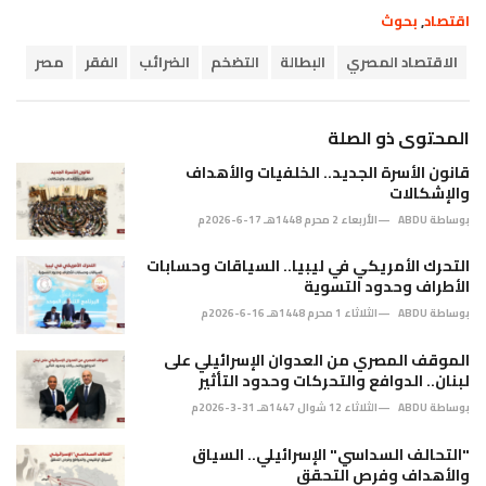
C
اقتصاد
,
بحوث
a
T
t
الاقتصاد المصري
البطالة
التضخم
الضرائب
الفقر
مصر
a
e
g
g
s
o
:
المحتوى ذو الصلة
r
i
قانون الأسرة الجديد.. الخلفيات والأهداف
e
والإشكالات
s
:
بوساطة
ABDU
الأربعاء 2 محرم 1448هـ 17-6-2026م
التحرك الأمريكي في ليبيا.. السياقات وحسابات
الأطراف وحدود التسوية
بوساطة
ABDU
الثلاثاء 1 محرم 1448هـ 16-6-2026م
الموقف المصري من العدوان الإسرائيلي على
لبنان.. الدوافع والتحركات وحدود التأثير
بوساطة
ABDU
الثلاثاء 12 شوال 1447هـ 31-3-2026م
"التحالف السداسي" الإسرائيلي.. السياق
والأهداف وفرص التحقق