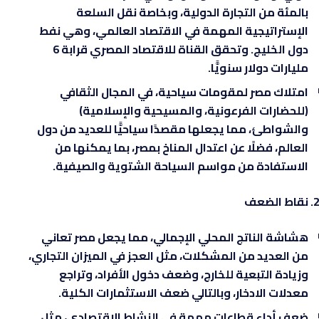
بالمئة من التجارة الدولية، وبخاصة نقل السلعة
الإستراتيجية المهمة في الاقتصاد العالمي، وهي نفط
دول الخليج. وتحقق القناة للاقتصاد المصري قرابة 6
مليارات دولار سنويًّا.
امتلاك مصر لمقومات سياحية، في المجال الثقافي
(للحضارات الفرعونية، والمسيحية والإسلامية)
والشواطئ، مما يجعلها مقصدًا سياحيًّا للعديد من دول
العالم، فضلًا عن اعتدال المناخ بمصر، بما يمكنها من
الاستفادة من مواسم السياحة الشتوية والصيفية.
نقاط الضعف
هشاشة الناتج المحلي الإجمالي، مما يجعل مصر تعاني
من العديد من المشكلات، مثل العجز في الميزان التجاري،
وزيادة التبعية للخارج، وضعف دخول الأفراد، وتراجع
معدلات الادخار، وبالتالي ضعف الاستثمارات الكلية.
ضعف أداء قطاعات مهمة في النشاط الاقتصادي، مثل