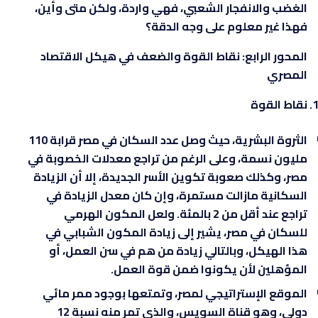
الغضب والانفجار الشعبي، فهي واردة، ولكن متى وأين،
فهذا غير معلوم على وجه الدقة؟
المحور الرابع: نقاط القوة والضعف في هيكل الاقتصاد
المصري
نقاط القوة
الثروة البشرية، حيث وصل عدد السكان في مصر قرابة 110
مليون نسمة، وعلى الرغم من تراجع معدلات الخصوبة في
مصر، وكذلك صعوبة تكوين الأسر الجديدة، إلا أن الزيادة
السكانية مازالت مستمرة، وإن كان معدل الزيادة في
تراجع عند أقل من 2 بالمئة. ولعل المكون الهرمي
للسكان في مصر، يشير إلى زيادة المكون الشبابي في
هذا الهيكل، وبالتالي زيادة من هم في سن العمل، أو
المؤهلين لأن يكونوا ضمن قوة العمل.
الموقع الإستراتيجي لمصر، وتمتعها بوجود ممر مائي
دولي، وهو قناة السويس، والذي تمر منه نسبة 12