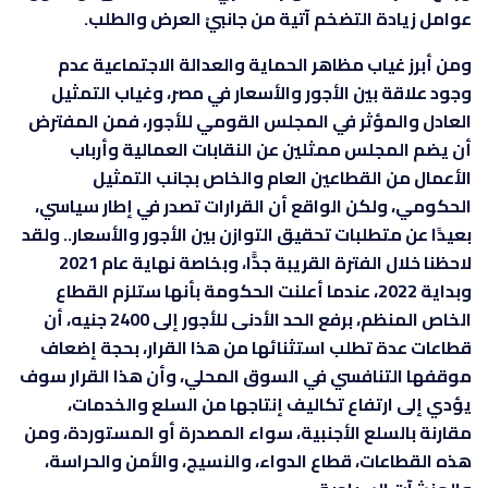
عوامل زيادة التضخم آتية من جانبيْ العرض والطلب.
ومن أبرز غياب مظاهر الحماية والعدالة الاجتماعية عدم
وجود علاقة بين الأجور والأسعار في مصر، وغياب التمثيل
العادل والمؤثر في المجلس القومي للأجور، فمن المفترض
أن يضم المجلس ممثلين عن النقابات العمالية وأرباب
الأعمال من القطاعين العام والخاص بجانب التمثيل
الحكومي، ولكن الواقع أن القرارات تصدر في إطار سياسي،
بعيدًا عن متطلبات تحقيق التوازن بين الأجور والأسعار.. ولقد
لاحظنا خلال الفترة القريبة جدًّا، وبخاصة نهاية عام 2021
وبداية 2022، عندما أعلنت الحكومة بأنها ستلزم القطاع
الخاص المنظم، برفع الحد الأدنى للأجور إلى 2400 جنيه، أن
قطاعات عدة تطلب استثنائها من هذا القرار، بحجة إضعاف
موقفها التنافسي في السوق المحلي، وأن هذا القرار سوف
يؤدي إلى ارتفاع تكاليف إنتاجها من السلع والخدمات،
مقارنة بالسلع الأجنبية، سواء المصدرة أو المستوردة، ومن
هذه القطاعات، قطاع الدواء، والنسيج، والأمن والحراسة،