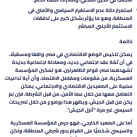
استمرار حالة عدم الاستقرار السياسي والأمني في
المنطقة، وهو ما يؤثر بشكل كبير على تدفقات
الاستثمار الأجنبي المباشر.
خاتمة
يمكن تلخيص الوضع الاقتصادي في مصر، واقعًا ومسقبلًا،
في أن ثمّة عقد اجتماعي جديد، ومعادلة اجتماعية جديدة
تشهدهما مصر، قوام الظاهرتين، هو تمكين المؤسسة
العسكرية، من مقومات ومفاصل الاقتصاد، وأن أية تداعيات
سلبية على الصعيدين الاقتصادي والاجتماعي، يمكن
التعامل معها من خلال عصا الأمن، من قبل الشرطة، فإن لم
يكن من قبل الجيش، ويظهر هذا بوضوع من خلال تصريحات
السيسي غير مرة “أنزل الجيش”.
أما على الصعيد الخارجي، فهو حرص المؤسسة العسكرية
والسيسي شخصيًّا على القيام بدور شرطي المنطقة، ولكن