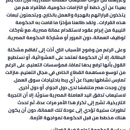
بعيدًا عن أي خطط أو التزامات حكومية، فالأفراد هم من
يتخذون قراراتهم بالهجرة والعمل بالخارج، ويتحملون تبعات
هذه القرارات.. ولقد طالعنا مؤخرًا ما قامت به الحكومة
الليبية من إبرام عقود لاستقدام عمالة مصرية، مع شركات
توظيف العمالة، دون المرور أو مشاركة الحكومة المصرية.
وعلى الرغم من وضوح الأسباب التي أدّت إلى تفاقم مشكلة
البطالة، إلا أن الحكومة تعتمد على العشوائية، أو نستطيع
القول بأنها ترفع يدها تمامًا، فمؤسسات التعليم، على الرغم
من توسع مساهمة القطاع الخاص في مجال التعليم، مازالت
تمارس نشاطها بعيدًا عن أي ربط باحتياجات سوق العمل.
وإن وجدت مصر متنفسًا لدى دول الجوار، أو دول أخرى
لاستيعاب تدفق اليد العاملة المصرية سنويًّا، إلا أن التجربة
التاريخية، تشير إلى تكرار هذا الأمر مرات عدة، ثم تحدث
تطورات سلبية تؤدي إلى عودة تلك العمالة، دون أن يكون
هناك مخطط من قبل الحكومة لمواجهة الأزمة.
سياسة الحكومة تجاه قضية الضرائب