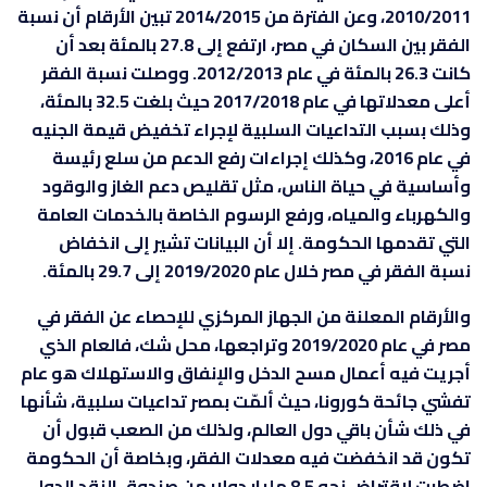
2010/2011، وعن الفترة من 2014/2015 تبين الأرقام أن نسبة
الفقر بين السكان في مصر، ارتفع إلى 27.8 بالمئة بعد أن
كانت 26.3 بالمئة في عام 2012/2013. ووصلت نسبة الفقر
أعلى معدلاتها في عام 2017/2018 حيث بلغت 32.5 بالمئة،
وذلك بسبب التداعيات السلبية لإجراء تخفيض قيمة الجنيه
في عام 2016، وكذلك إجراءات رفع الدعم من سلع رئيسة
وأساسية في حياة الناس، مثل تقليص دعم الغاز والوقود
والكهرباء والمياه، ورفع الرسوم الخاصة بالخدمات العامة
التي تقدمها الحكومة. إلا أن البيانات تشير إلى انخفاض
نسبة الفقر في مصر خلال عام 2019/2020 إلى 29.7 بالمئة.
والأرقام المعلنة من الجهاز المركزي للإحصاء عن الفقر في
مصر في عام 2019/2020 وتراجعها، محل شك، فالعام الذي
أجريت فيه أعمال مسح الدخل والإنفاق والاستهلاك هو عام
تفشي جائحة كورونا، حيث ألمّت بمصر تداعيات سلبية، شأنها
في ذلك شأن باقي دول العالم، ولذلك من الصعب قبول أن
تكون قد انخفضت فيه معدلات الفقر، وبخاصة أن الحكومة
اضطرت لاقتراض نحو 8.5 مليار دولار من صندوق النقد الدولي،