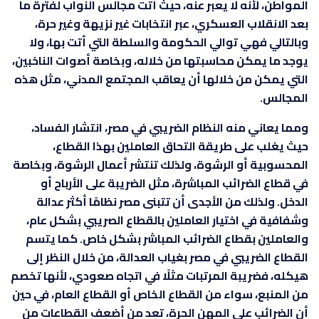
المواطن، لأنه لا يعبر عنه، حيث أتت مجالس النواب لفترة ما
بعد الانقلاب العسكري، عبر انتخابات غير نزيهة وغير حرة،
وبالتالي فهي توالي الحكومة والسلطة التي أتت بها، ولا
يوجد ما يمكن محاسبتها من خلاله، وبخاصة أصوات الناخبين،
التي يمكن من خلالها أن يعاقب المجتمع المدني، مثل هذه
المجالس.
ومما يعاني منه النظام الضريبي في مصر، انتشار الفساد،
حيث يغلب على طريقة التحاق العاملين بهذا القطاع،
المحسوبية أو الرشوة، ولذلك تنتشر أعمال الرشوة، وبخاصة
في قطاع الضرائب المباشرة، مثل الضريبة على الأرباح أو
الدخل. ولذلك من الأجدى أن تتبنى مصر نظامًا أكثر عدالة
وشفافية في اختيار العاملين بالقطاع الصريبي بشكل عام،
والعاملين بقطاع الضرائب المباشر بشكل خاص. كما يتسم
القطاع الضريبي في مصر بغياب العدالة، من خلال النظر إلى
هيكله، فضريبة المرتبات مثلًا في اتجاه صعودي، لأنها تخصم
من المنبع، سواء من القطاع الخاص أو القطاع العام، في حين
أن الضرائب على المهن الحرة، تعد من أضعف القطاعات من