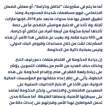
أما ما يتم في مشروعات “تكافل وكرامة”، أو معاش الضمان
الاجتماعي، فهو مساهمات شديدة المحدودية، ومنذ
تطبيق العمل بها منذ سنوات ما بعد عام 2016، فإنها مازالت
ثابتة، ولا تأخذ في الاعتبار هوامش التضخم، فأعلى حصة
تأخذها أسرة مكونة من أربعة أفراد من تكافل أو كرامة،
هي 450 جنيه فقط، ولا يغيب عن متابعي هذا الأمر، أن هذه
المشرعات تمّت من خلال مساعدات وقروض البنك الدولي،
وليس بمبادرة ذاتية من الحكومة.
إن جراءة الحكومة في اقتحام ملفات دعم رغيف الخبز،
وكذلك حذف العديد من الأسر من بطاقات التموين، يؤشر
على زيادة رقعة الفقر في مصر، وإقدام الحكومة على هذه
الخطوة، يأتي في إطار إعداد ملفاتها مع المؤسسات المالية
الدولية، دون الأخذ في الاعتبار التداعيات السلبية على
الصعيدين الاقتصادي والاجتماعي، ولكن الحكومة تعتمد
على سيطرتها الأمنية، وعصاها الغليطة. أما مسألة مدى
تحمل المواطنين لهذا الأمر، وقدرتهم على إحداث حالة من