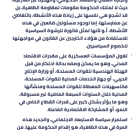
حيث لا تمتلك الحكومة مقومات لمقاومة الظاهرة، بل
قد تشجع هي نفسها على زيادة هذه الأنشطة، بالتغاضي
عن ممارستها، إما لوجود مسئولين ضالعين في هذه
الأنشطة، أـو لأنها تمثل فاتورة للرشوة السياسية
للاستفادة من هؤلاء الخارجين عن القانون في مواجهتها
للخصوم السياسيين.
تغول المؤسسات العسكرية على مقدرات الاقتصاد
المدني، وهو ما يمكن وصفه بحالة احتكار من قبل
الهيئة الهندسية للقوات المسلحة، أو وزارة الإنتاج
الحربي، أو جهاز الخدمات المدنية للقوات المسلحة،
فالتسهيلات المعطاة للقوات المسلحة ومنشآتها
المدنية خلال السنوات السبعة الماضية غير مسبوقة،
وهو ما يؤثر بشكل كبير على قدرات القطاع الخاص في
النمو، أو المشاركة الاقتصادية الفاعلة.
استمرار سياسة الاستبعاد الاجتماعي، والجديد هذه
المرة في هذه الظاهرة، هو إقدام الحكومة عليها، من