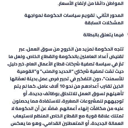
المواطن دائمًا من ارتفاع الأسعار.
المحور الثاني: تقويم سياسات الحكومة لمواجهة
المشكلات السابقة
فيما يتعلق بالبطالة
تتجه الحكومة لمزيد من الخروج من سوق العمل، عبر
تقليض أعداد العاملين بالحكومة والقطاع الخاص، ولعل ما
تمّ في سياسة تصفية شركات قطاع الأعمال العام، خير دليل،
حيث تمّت تصفية شركتيْ “الحديد والصلب” و”القومية
للأسمنت”، دون التفكير في تدبير فرص عمل بديلة لعمّالها
الذين تقترب أعدادهم من نحو 10 آلاف عامل، كما لم يتم
تأهيلهم لسوق العمل للالتحاق بوظائف جديدة، أو
توجيههم للمشروعات الصغيرة، للاستفادة مما يحصلون
عليه من مكافآت إنهاء أعمالهم. فضلًا عن أن الحكومة لا
تمتلك علاقة قوية مع القطاع الخاص المنظم لاستيعاب
العمالة الجديدة، أو المتعطلين القدامي، وهو ما يعكس