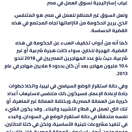
غياب إستراتيجية لسوق العمل في مصر.
ولعل السوق غير المنظم للعمل في مصر، هو المتنفس،
الذي يريح الحكومة من التزاماتها تجاه المجتمع في هذه
القضية الحساسة.
كما أنه من أبواب تخفيف العبء عن الحكومة في هذه
القضية، الهجرة للخارج، سواء كانت هجرة شرعية أو غير
شرعية، حيث بلغ عدد المهاجرين المصريين في 2018 لنحو
10.4 مليون مهاجر، بعد أن كان بحدود 6 ملايين مهاجر في عام
2013.
وفي حالة استقرار الوضع السياسي في ليبيا، واتخاذ خطوات
جادة لإعادة الإعمار، فسيكون ذلك متنفس لاستيعاب أعداد
كبيرة من العمالة المصرية، وبخاصّة العمالة غير الماهرة، أو
تلك التي تعمل في قطاع التشييد والبناء.. وقد يكون الشيء
نفسه متحققًا في حالة استقرار الوضع في السودان، والبدء
في تنفيذ مشروعات للبنية الأساسية، ولكن في كلتا الحالتين،
وغيرهما من أبواب استيعاب العمالة المصرية، فإن ذلك يتم