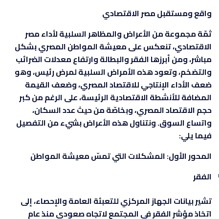
واقع ومستقبل مصر الاقتصادي
ثمّة مجموعة من الأعراض والمظاهر السلبية لأداء مصر
الاقتصادي، تنعكس على معيشة المواطن المصري بشكل
مباشر، ومن أبرزها الفقر والبطالة وارتفاع معدلات الضرائب
والتضخم، وتعود هذه الأمراض السلبية لمرض رئيس، وهو
ضعف الأداء الإنتاجي للاقتصاد المصري، وضعف القيمة
المضافة للأنشطة الاقتصادية الرئيسة، على الرغم من كبر
حجم الاقتصاد المصري، وبخاصّة من حيث عدد السكان،
واتساع السوق. ونتناول هذه الأعراض بشيء من التفصيل
فيما يلي:
المحور الأول: المشكلات التي تمسّ معيشة المواطن
الفقر
تشير بيانات الجهاز المركزي للتعبئة العامة والإحصاء، إلى
اتخاذ مؤشر الفقر في المجتمع لاتجاه صعودي منذ عام