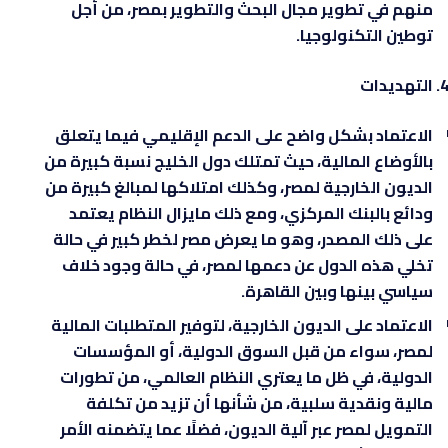
منهم في تطوير مجال البحث والتطوير بمصر، من أجل
توطين التكنولوجيا.
التهديدات
الاعتماد بشكل واضح على الدعم الإقليمي فيما يتعلق
بالأوضاع المالية، حيث تمتلك دول الخليج نسبة كبيرة من
الديون الخارجية لمصر، وكذلك امتلاكها لمبالغ كبيرة من
ودائع بالبنك المركزي، ومع ذلك مايزال النظام يعتمد
على ذلك المصدر، وهو ما يعرض مصر لخطر كبير في حالة
تخلي هذه الدول عن دعمها لمصر، في حالة وجود خلاف
سياسي بينها وبين القاهرة.
الاعتماد على الديون الخارجية، لتوفير المتطلبات المالية
لمصر، سواء من قبل السوق الدولية، أو المؤسسات
الدولية، في ظل ما يعتري النظام العالمي، من تطورات
مالية ونقدية سلبية، من شأنها أن تزيد من تكلفة
التمويل لمصر عبر آلية الديون، فضلًا عما يتضمنه الأمر