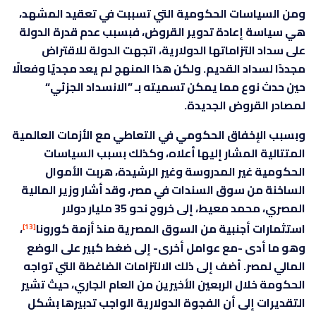
ومن السياسات الحكومية التي تسببت في تعقيد المشهد،
هي سياسة إعادة تدوير القروض، فبسبب عدم قدرة الدولة
على سداد التزاماتها الدولارية، اتجهت الدولة للاقتراض
مجددًا لسداد القديم. ولكن هذا المنهج لم يعد مجديًا وفعالًا
حين حدث نوع مما يمكن تسميته بـ ”الانسداد الجزئي“
لمصادر القروض الجديدة.
وبسبب الإخفاق الحكومي في التعاطي مع الأزمات العالمية
المتتالية المشار إليها أعلاه، وكذلك بسبب السياسات
الحكومية غير المدروسة وغير الرشيدة، هربت الأموال
الساخنة من سوق السندات في مصر، وقد أشار وزير المالية
المصري، محمد معيط، إلى خروج نحو 35 مليار دولار
استثمارات أجنبية من السوق المصرية منذ أزمة كورونا
،
[13]
وهو ما أدى -مع عوامل أخرى- إلى ضغط كبير على الوضع
المالي لمصر. أضف إلى ذلك الالتزامات الضاغطة التي تواجه
الحكومة خلال الربعين الأخيرين من العام الجاري، حيث تشير
التقديرات إلى أن الفجوة الدولارية الواجب تدبيرها بشكل