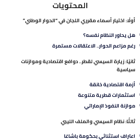
المحتويات
أولًا: اختيار أسماء مقرري اللجان في “الحوار الوطني”
هل يحاور النظام نفسه؟
رغم مزاعم الحوار.. الاعتقالات مستمرة
ثانيًا: زيارة السيسي لقطر.. دوافع اقتصادية وموازنات
سياسية
أزمة اقتصادية خانقة
استثمارات قطرية متنوعة
موازنة النفوذ الإماراتي
ثالثًا: نظام السيسي والملف الليبي
اعتراف استثنائي بحكومة باشاغا