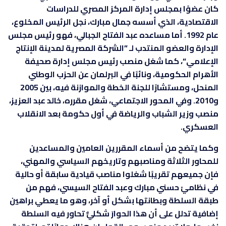
كان عضوًا بمجلس إدارة المركز المصري للدراسات
الاقتصادية، الذي أسسه جمال مبارك، نجل الرئيس المخلوع،
عام 1992. أما مساعده عبد الفتاح الجبالي، فهو رئيس مجلس
الإدارة والعضو المنتدب لـ ”الشركة المصرية لمدينة الإنتاج
الإعلامي“، كما شغل منصب رئيس مجلس إدارة صحيفة
الأهرام الحكومية، ونائبًا في البرلمان عن الحزب الوطني
المنحل، ومستشارًا للجنة الخطة والموازنة فيه، بين 2005
و2010. وفي المحور الاجتماعي، شغل مقرره، خالد عبد العزيز،
منصب وزير الشباب والرياضة في أول حكومة بعد الانقلاب
العسكري.
وكما يتضح من أسماء المقررين العامين والمساعدين
للمحاور الثلاثة ومناصبهم وتاريخهم السياسي والمهني،
فإن جميعهم تقريبًا شغلوا مناصب قيادية سابقة أو حالية
في نظاميْ حسني مبارك وعبد الفتاح السيسي، فهم من
طبقة السلطة وبطانتها بشكل أو آخر، وهو ما يعطي براهين
إضافية تدلل على أن هذا الحوارَ شكليٌّ تحاور فيه السلطة