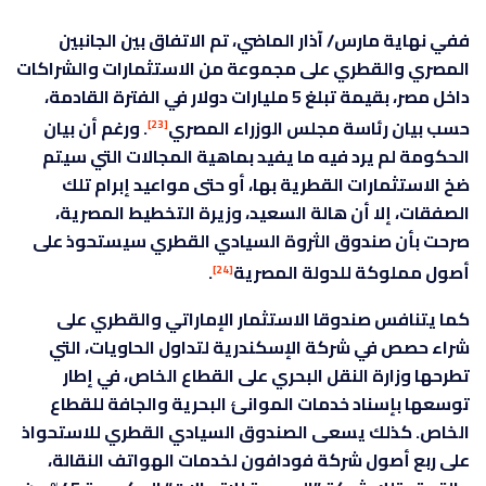
ففي نهاية مارس/ آذار الماضي، تم الاتفاق بين الجانبين
المصري والقطري على مجموعة من الاستثمارات والشراكات
داخل مصر، بقيمة تبلغ 5 مليارات دولار في الفترة القادمة،
حسب بيان رئاسة مجلس الوزراء المصري
. ورغم أن بيان
[23]
الحكومة لم يرد فيه ما يفيد بماهية المجالات التي سيتم
ضخ الاستثمارات القطرية بها، أو حتى مواعيد إبرام تلك
الصفقات، إلا أن هالة السعيد، وزيرة التخطيط المصرية،
صرحت بأن صندوق الثروة السيادي القطري سيستحوذ على
أصول مملوكة للدولة المصرية
.
[24]
كما يتنافس صندوقا الاستثمار الإماراتي والقطري على
شراء حصص في شركة الإسكندرية لتداول الحاويات، التي
تطرحها وزارة النقل البحري على القطاع الخاص، في إطار
توسعها بإسناد خدمات الموانئ البحرية والجافة للقطاع
الخاص. كذلك يسعى الصندوق السيادي القطري للاستحواذ
على ربع أصول شركة فودافون لخدمات الهواتف النقالة،