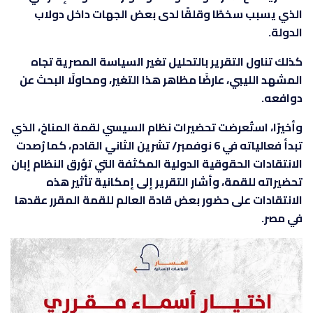
الذي يسبب سخطًا وقلقًا لدى بعض الجهات داخل دولاب
الدولة.
كذلك تناول التقرير بالتحليل تغير السياسة المصرية تجاه
المشهد الليبي، عارضًا مظاهر هذا التغير، ومحاولًا البحث عن
دوافعه.
وأخيرًا، استُعرضت تحضيرات نظام السيسي لقمة المناخ، الذي
تبدأ فعالياته في 6 نوفمبر/ تشرين الثاني القادم، كما رُصدت
الانتقادات الحقوقية الدولية المكثفة التي تؤرق النظام إبان
تحضيراته للقمة، وأشار التقرير إلى إمكانية تأثير هذه
الانتقادات على حضور بعض قادة العالم للقمة المقرر عقدها
في مصر.