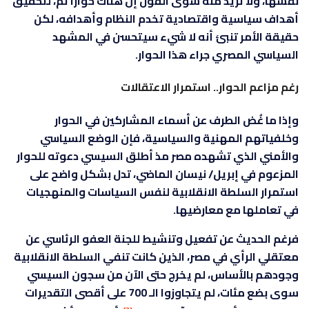
نفسها، ولا تريد منه سوى القول إن هناك حوارًا تم، لتحقيق
أهداف سياسية واقتصادية تخدم النظام وأهدافه، لكن
حقيقة الأمر تنبئ أنه لا شيء سيتحسن في المشهد
السياسي المصري جراء هذا الحوار.
رغم مزاعم الحوار.. استمرار الاعتقالات
وإذا ما غُض الطرف عن أسماء المشاركين في الحوار
وخلفياتهم المهنية والسياسية، فإن الوضع السياسي
والأمني الذي تشهده مصر مذ أطلق السيسي دعوته للحوار
المزعوم في إبريل/ نيسان الماضي، تدل بشكل واضح على
استمرار السلطة الانقلابية لنفس السياسات والمنهجيات
في تعاملها مع معارضيها.
فرغم الحديث عن تفعيل وتنشيط للجنة العفو الرئاسي عن
معتقلي الرأي في مصر، الذين كانت تنفي السلطة الانقلابية
وجودهم بالأساس، لم يخرج حتى الآن من سجون السيسي
سوى بضع مئات، لم يتجاوزوا الـ 700 على أقصى التقديرات