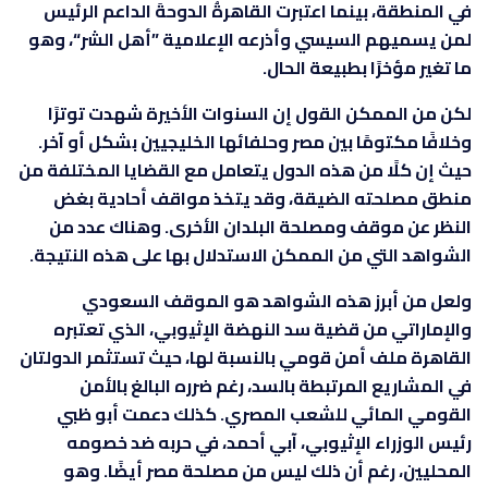
في المنطقة، بينما اعتبرت القاهرةُ الدوحةَ الداعم الرئيس
لمن يسميهم السيسي وأذرعه الإعلامية ”أهل الشر“، وهو
ما تغير مؤخرًا بطبيعة الحال.
لكن من الممكن القول إن السنوات الأخيرة شهدت توترًا
وخلافًا مكتومًا بين مصر وحلفائها الخليجيين بشكل أو آخر.
حيث إن كلًا من هذه الدول يتعامل مع القضايا المختلفة من
منطق مصلحته الضيقة، وقد يتخذ مواقف أحادية بغض
النظر عن موقف ومصلحة البلدان الأخرى. وهناك عدد من
الشواهد التي من الممكن الاستدلال بها على هذه النتيجة.
ولعل من أبرز هذه الشواهد هو الموقف السعودي
والإماراتي من قضية سد النهضة الإثيوبي، الذي تعتبره
القاهرة ملف أمن قومي بالنسبة لها، حيث تستثمر الدولتان
في المشاريع المرتبطة بالسد، رغم ضرره البالغ بالأمن
القومي المائي للشعب المصري. كذلك دعمت أبو ظبي
رئيس الوزراء الإثيوبي، آبي أحمد، في حربه ضد خصومه
المحليين، رغم أن ذلك ليس من مصلحة مصر أيضًا. وهو