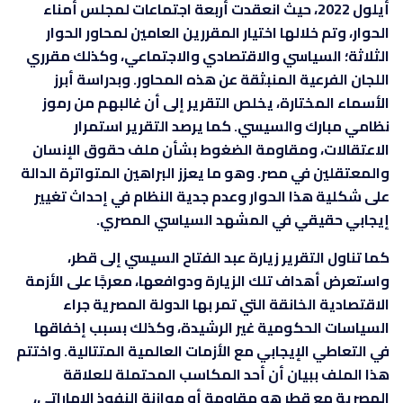
أيلول 2022، حيث انعقدت أربعة اجتماعات لمجلس أمناء
الحوار، وتم خلالها اختيار المقررين العامين لمحاور الحوار
الثلاثة؛ السياسي والاقتصادي والاجتماعي، وكذلك مقرري
اللجان الفرعية المنبثقة عن هذه المحاور. وبدراسة أبرز
الأسماء المختارة، يخلص التقرير إلى أن غالبهم من رموز
نظامي مبارك والسيسي. كما يرصد التقرير استمرار
الاعتقالات، ومقاومة الضغوط بشأن ملف حقوق الإنسان
والمعتقلين في مصر. وهو ما يعزز البراهين المتواترة الدالة
على شكلية هذا الحوار وعدم جدية النظام في إحداث تغيير
إيجابي حقيقي في المشهد السياسي المصري.
كما تناول التقرير زيارة عبد الفتاح السيسي إلى قطر،
واستعرض أهداف تلك الزيارة ودوافعها، معرجًا على الأزمة
الاقتصادية الخانقة التي تمر بها الدولة المصرية جراء
السياسات الحكومية غير الرشيدة، وكذلك بسبب إخفاقها
في التعاطي الإيجابي مع الأزمات العالمية المتتالية. واختتم
هذا الملف ببيان أن أحد المكاسب المحتملة للعلاقة
المصرية مع قطر هو مقاومة أو موازنة النفوذ الإماراتي،