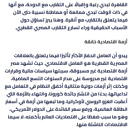
القاهرة تبدي رغبة وإقبالًا على التقارب مع الدوحة، مع أنها
في ذات الوقت تبدي ممانعة أو مماطلة نسبية حتى الآن
فيما يتعلق بالتقارب مع أنقرة. وهنا يبرز تساؤل حول
الأسباب الحقيقية وراء تسارع التقارب المصري القطري.
أزمة اقتصادية خانقة
يبدو أن العامل الحفاز الأكثر تأثيرًا فيما يتعلق بالعلاقات
المصرية القطرية هو العامل الاقتصادي. حيث تشهد مصر
أزمة اقتصادية غير مسبوقة، سببتها سياسات مالية وقرارات
اقتصادية غير مدروسة على مدار السنوات التسع الماضية،
وكذلك إثر أزمات دولية متتالية أخفق النظام في التعامل مع
تداعياتها، بدءًا من انتشار جائحة كورونا، وانتهاء بالأزمة التي
أعقبت الغزو الروسي لأوكرانيا، وما تبعها من أزمة في أسعار
الطاقة العالمية، ورفع سعر الفائدة على الدولار الأمريكي،
وهو ما سبب ضغطًا على اقتصاديات العالم بأكمله، لا سيما
الاقتصادات الناشئة منها
.