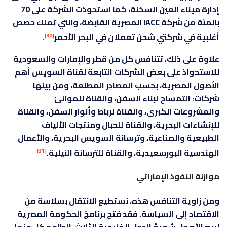
إدارة ميناء العين السخنة، كما استحوذت الشركة على 70
بالمئة من شركة IACC المصرية القابضة، والتي تملك حصص
أغلبية في شركتي شحن تعملان في البحر الأحمر
.
[30]
علاوة على ذلك، تتنافس كل من قطر والإمارات والسعودية
للاستحواذ على بعض الشركات التابعة لقناة السويس أهم
الأصول المصرية، بحسب المصادر المطلعة، ومن بينها
شركات: التمساح لبناء السفن، والقناة للموانئ
والمشروعات الكبرى، والقناة لرباط وأنوار السفن، والقناة
للإنشاءات البحرية، والقناة للحبال ومنتجات الألياف
الطبيعية والصناعية، وترسانة السويس البحرية، والأعمال
الهندسية البورسعيدية، والقناة للترسانة النيلية.
[31]
موازنة النفوذ الإماراتي
ومن زاوية التنافس هذه، نستطيع الانتقال بسلاسة من
الاقتصاد إلى السياسة. فقد فتح برنامجُ الحكومة المصرية
لبيع الأصول شهيةَ الدول الخليجية الثلاث، الطامح كل منها