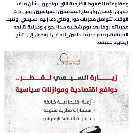
ومقاومته للضغوط الخارجية التي يواجهها بشأن ملف
حقوق الإنسان وأوضاع المعتقلين السياسيين. وفي ذات
الوقت، تتواصل مجريات حوار وطني دعا إليه السيسي، وتثبت
مجرياته يومًا بعد يوم شكلية هذا الحوار، وهزلية نتائجه
المرتقبة، وعدم جدية الداعين إليه في الوصول إلى نتائج
إيجابية حقيقة.