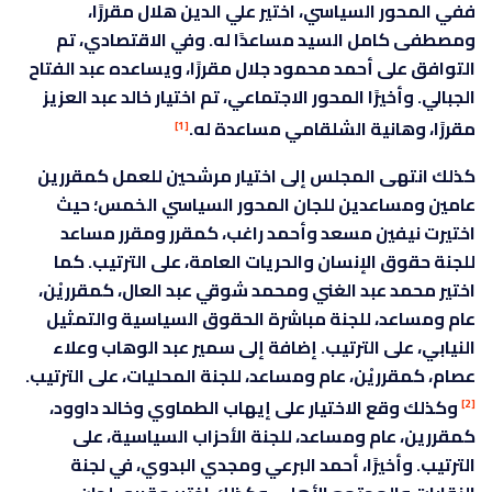
ففي المحور السياسي، اختير علي الدين هلال مقررًا،
ومصطفى كامل السيد مساعدًا له. وفي الاقتصادي، تم
التوافق على أحمد محمود جلال مقررًا، ويساعده عبد الفتاح
الجبالي. وأخيرًا المحور الاجتماعي، تم اختيار خالد عبد العزيز
مقررًا، وهانية الشلقامي مساعدة له.
[1]
كذلك انتهى المجلس إلى اختيار مرشحين للعمل كمقررين
عامين ومساعدين للجان المحور السياسي الخمس؛ حيث
اختيرت نيفين مسعد وأحمد راغب، كمقرر ومقرر مساعد
للجنة حقوق الإنسان والحريات العامة، على الترتيب. كما
اختير محمد عبد الغني ومحمد شوقي عبد العال، كمقرريْن،
عام ومساعد، للجنة مباشرة الحقوق السياسية والتمثيل
النيابي، على الترتيب. إضافة إلى سمير عبد الوهاب وعلاء
عصام، كمقرريْن، عام ومساعد، للجنة المحليات، على الترتيب.
وكذلك وقع الاختيار على إيهاب الطماوي وخالد داوود،
[2]
كمقررين، عام ومساعد، للجنة الأحزاب السياسية، على
الترتيب. وأخيرًا، أحمد البرعي ومجدي البدوي، في لجنة