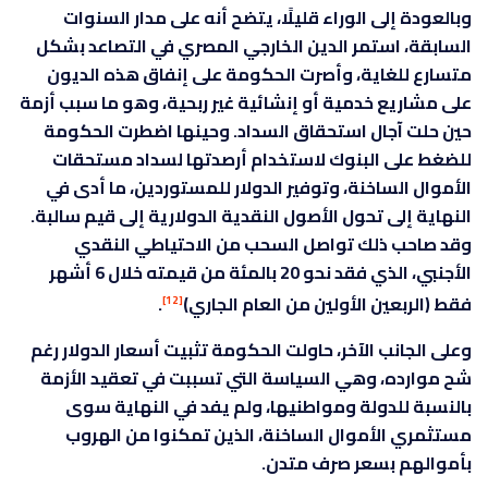
وبالعودة إلى الوراء قليلًا، يتضح أنه على مدار السنوات
السابقة، استمر الدين الخارجي المصري في التصاعد بشكل
متسارع للغاية، وأصرت الحكومة على إنفاق هذه الديون
على مشاريع خدمية أو إنشائية غير ربحية، وهو ما سبب أزمة
حين حلت آجال استحقاق السداد. وحينها اضطرت الحكومة
للضغط على البنوك لاستخدام أرصدتها لسداد مستحقات
الأموال الساخنة، وتوفير الدولار للمستوردين، ما أدى في
النهاية إلى تحول الأصول النقدية الدولارية إلى قيم سالبة.
وقد صاحب ذلك تواصل السحب من الاحتياطي النقدي
الأجنبي، الذي فقد نحو 20 بالمئة من قيمته خلال 6 أشهر
فقط (الربعين الأولين من العام الجاري)
.
[12]
وعلى الجانب الآخر، حاولت الحكومة تثبيت أسعار الدولار رغم
شح موارده، وهي السياسة التي تسببت في تعقيد الأزمة
بالنسبة للدولة ومواطنيها، ولم يفد في النهاية سوى
مستثمري الأموال الساخنة، الذين تمكنوا من الهروب
بأموالهم بسعر صرف متدن.