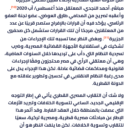
مباشر، أحمد النجدي، المعتقل منذ أغسطس/ آب 2020
.
[10]
وأعقبه تصريح من المحامي طارق العوضي، عضو لجنة العفو
الرئاسي، يؤكد فيه أن قرارات بالإفراج ستصدر قريبًا عن عدد
من المعتقلين، مرجحًا أن تلك القرارات ستشمل كل صحفيي
الجزيرة
. وبغض النظر عما تسببه تلك الإجراءات من
[11]
تشكيك في استقلالية الأجهزة القضائية المصرية، وضرب
لسردية النظام التي دأب على ترديدها خلال السنوات الماضية،
وهي أن معتقلي الرأي في مصر محتجزون وفقًا لإجراءات
قانونية ومحاكمات قضائية عادلة. لكن هذا الإجراء يدل على
مدى رغبة النظام الانقلابي في تحسين وتطوير علاقته مع
الدولة القطرية.
ولا شك أن التقارب المصري القطري يأتي في إطار التوجه
الإقليمي الجديد، الساعي لتسوية الخلافات وتبريد الأزمات
التي عصفت بالمنطقة خلال العقد الفارط. وقد أثمر هذا
الإطار عن مباحثات مصرية قطرية، ومصرية تركية، سعيًا
للتقارب وتسوية الخلافات. لكن ما يلفت النظر هو أن