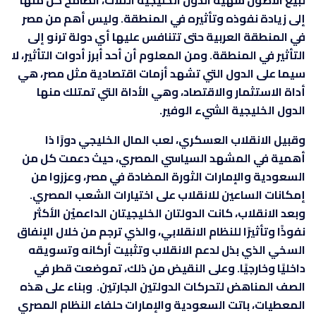
إلى زيادة نفوذه وتأثيره في المنطقة. وليس أهم من مصر
في المنطقة العربية حتى تتنافس عليها أي دولة ترنو إلى
التأثير في المنطقة. ومن المعلوم أن أحد أبرز أدوات التأثير، لا
سيما على الدول التي تشهد أزمات اقتصادية مثل مصر، هي
أداة الاستثمار والاقتصاد، وهي الأداة التي تمتلك منها
الدول الخليجية الشيء الوفير.
وقبيل الانقلاب العسكري، لعب المال الخليجي دورًا ذا
أهمية في المشهد السياسي المصري، حيث دعمت كل من
السعودية والإمارات الثورة المضادة في مصر، وعززوا من
إمكانات الساعين للانقلاب على اختيارات الشعب المصري.
وبعد الانقلاب، كانت الدولتان الخليجيتان الداعميْن الأكثر
نفوذًا وتأثيرًا للنظام الانقلابي، والذي ترجم من خلال الإنفاق
السخي الذي بذل لدعم الانقلاب وتثبيت أركانه وتسويقه
داخليًا وخارجيًا. وعلى النقيض من ذلك، تموضعت قطر في
الصف المناهض لتحركات الدولتين الجارتين. وبناء على هذه
المعطيات، باتت السعودية والإمارات حلفاء النظام المصري