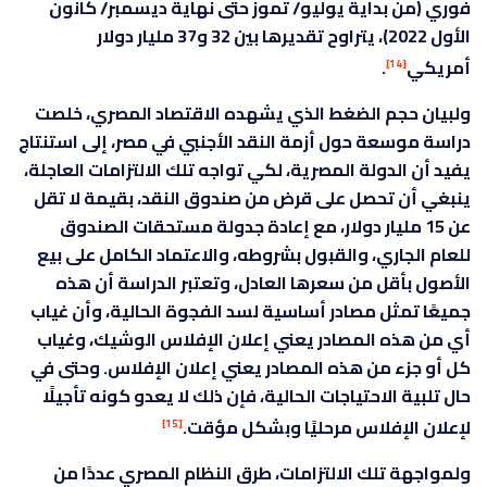
فوري (من بداية يوليو/ تموز حتى نهاية ديسمبر/ كانون
الأول 2022)، يتراوح تقديرها بين 32 و37 مليار دولار
أمريكي
.
[14]
ولبيان حجم الضغط الذي يشهده الاقتصاد المصري، خلصت
دراسة موسعة حول أزمة النقد الأجنبي في مصر، إلى استنتاج
يفيد أن الدولة المصرية، لكي تواجه تلك الالتزامات العاجلة،
ينبغي أن تحصل على قرض من صندوق النقد، بقيمة لا تقل
عن 15 مليار دولار، مع إعادة جدولة مستحقات الصندوق
للعام الجاري، والقبول بشروطه، والاعتماد الكامل على بيع
الأصول بأقل من سعرها العادل، وتعتبر الدراسة أن هذه
جميعًا تمثل مصادر أساسية لسد الفجوة الحالية، وأن غياب
أي من هذه المصادر يعني إعلان الإفلاس الوشيك، وغياب
كل أو جزء من هذه المصادر يعني إعلان الإفلاس. وحتى في
حال تلبية الاحتياجات الحالية، فإن ذلك لا يعدو كونه تأجيلًا
لإعلان الإفلاس مرحليًا وبشكل مؤقت.
[15]
ولمواجهة تلك الالتزامات، طرق النظام المصري عددًا من