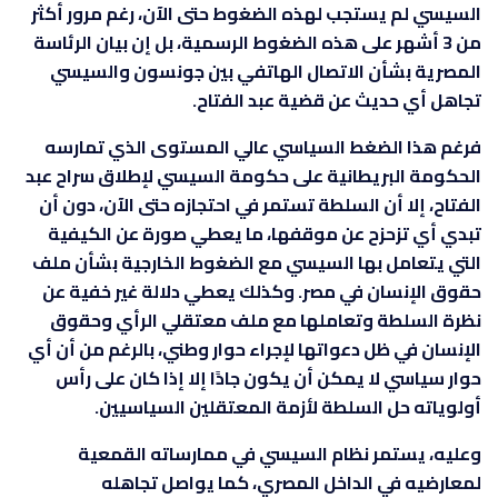
السيسي لم يستجب لهذه الضغوط حتى الآن، رغم مرور أكثر
من 3 أشهر على هذه الضغوط الرسمية، بل إن بيان الرئاسة
المصرية بشأن الاتصال الهاتفي بين جونسون والسيسي
تجاهل أي حديث عن قضية عبد الفتاح.
فرغم هذا الضغط السياسي عالي المستوى الذي تمارسه
الحكومة البريطانية على حكومة السيسي لإطلاق سراح عبد
الفتاح، إلا أن السلطة تستمر في احتجازه حتى الآن، دون أن
تبدي أي تزحزح عن موقفها، ما يعطي صورة عن الكيفية
التي يتعامل بها السيسي مع الضغوط الخارجية بشأن ملف
حقوق الإنسان في مصر. وكذلك يعطي دلالة غير خفية عن
نظرة السلطة وتعاملها مع ملف معتقلي الرأي وحقوق
الإنسان في ظل دعواتها لإجراء حوار وطني، بالرغم من أن أي
حوار سياسي لا يمكن أن يكون جادًا إلا إذا كان على رأس
أولوياته حل السلطة لأزمة المعتقلين السياسيين.
وعليه، يستمر نظام السيسي في ممارساته القمعية
لمعارضيه في الداخل المصري، كما يواصل تجاهله