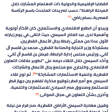
القضايا الإقليمية والدولية ذات الاهتمام المشترك خلال
المرحلة الراهنة”، حسب تصريحات المتحدث باسم الرئاسة
المصرية، بسام راضي.
[7]
ويبدو أن الطابع الاقتصادي والاستثماري كان الأكثر أولوية
وأهمية لدى عبد الفتاح السيسي، حيث التقى في يوم زيارته
الأول عددًا من ممثلي رابطة رجال الأعمال القطريين،
بمشاركة وزير التجارة والصناعة القطري، محمد بن قاسم آل
ثاني، ورئيس مجلس إدارة الرابطة، فيصل بن قاسم آل ثاني.
وأكد السيسي خلال اللقاء حرصه على “تطوير علاقات التعاون
الاقتصادي والتجاري مع مجتمع رجال الأعمال والشركات
القطرية، وتنمية الاستثمارات المشتركة“
. ثم توج لقاء
[8]
السيسي مع أمير قطر بتوقيع مذكرة تفاهم بين جهاز قطر
للاستثمار وصندوق مصر السيادي للاستثمارات والتنمية،
وأخرى بشأن التعاون في مجال الموانئ.
[9]
وقبيل مغادرة السيسي الأراضي القطرية، صدر قرار من نيابة
أمن الدولة العليا المصرية بإخلاء سبيل صحفي الجزيرة