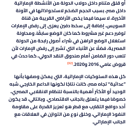
أو قلق متنام داخل دولاب الدولة من الأنشطة الإماراتية
داخل مصر، بسبب الحجم الضخم لاستحواذاتها في الآونة
الأخيرة، لا سيما فيما يخص الأراضي القريبة من قناة
السويس، إضافة إلى سخط دفين يعزى إلى رفض الإمارات
توفير دعم غير مشروط كما كان الوضع سابقًا، ومحاولة
استغلال الوضع الراهن في شراء أصول رابحة من الدولة
المصرية، فضلًا عن الأنباء التي تشير إلى رفض الإمارات لأن
تلعب دور الضامن أمام صندوق النقد الدولي، كما حدث في
قروض عامي 2016 و2020.
[32]
كل هذه السلوكيات الإماراتية، التي يمكن وصفها بأنها
”عدائية“ تجاه مصر، كانت نتاجًا لكونها الداعم الخارجي شبه
الوحيد أو الأكثر أهمية بالنسبة للنظام الانقلابي المصري،
خصوصًا فيما يتعلق بالجانب الاقتصادي. وبالتالي، قد يكون
أحد دوافع التقارب مع قطر هو تعزيز القدرة على مقاومة
النفوذ الإماراتي، وخلق نوع من التوازن في العلاقات مع
الجانب الإماراتي.