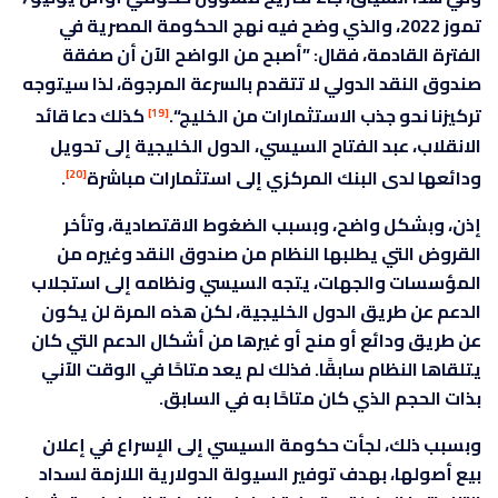
تموز 2022، والذي وضح فيه نهج الحكومة المصرية في
الفترة القادمة، فقال: ”أصبح من الواضح الآن أن صفقة
صندوق النقد الدولي لا تتقدم بالسرعة المرجوة، لذا سيتوجه
تركيزنا نحو جذب الاستثمارات من الخليج“.
كذلك دعا قائد
[19]
الانقلاب، عبد الفتاح السيسي، الدول الخليجية إلى تحويل
ودائعها لدى البنك المركزي إلى استثمارات مباشرة
.
[20]
إذن، وبشكل واضح، وبسبب الضغوط الاقتصادية، وتأخر
القروض التي يطلبها النظام من صندوق النقد وغيره من
المؤسسات والجهات، يتجه السيسي ونظامه إلى استجلاب
الدعم عن طريق الدول الخليجية، لكن هذه المرة لن يكون
عن طريق ودائع أو منح أو غيرها من أشكال الدعم التي كان
يتلقاها النظام سابقًا. فذلك لم يعد متاحًا في الوقت الآني
بذات الحجم الذي كان متاحًا به في السابق.
وبسبب ذلك، لجأت حكومة السيسي إلى الإسراع في إعلان
بيع أصولها، بهدف توفير السيولة الدولارية اللازمة لسداد