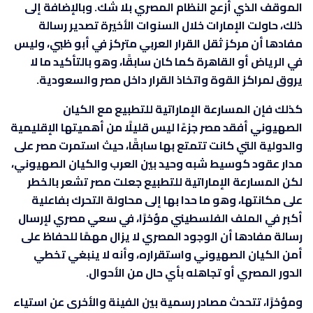
الموقف الذي أزعج النظام المصري بلا شك. وبالإضافة إلى
ذلك، حاولت الإمارات خلال السنوات الأخيرة تصدير رسالة
مفادها أن مركز ثقل القرار العربي متركز في أبو ظبي، وليس
في الرياض أو القاهرة كما كان سابقًا، وهو بالتأكيد ما لا
يروق لمراكز القوة واتخاذ القرار داخل مصر والسعودية.
كذلك فإن المسارعة الإماراتية للتطبيع مع الكيان
الصهيوني أفقد مصر جزءًا ليس قليلًا من أهميتها الإقليمية
والدولية التي كانت تتمتع بها سابقًا، حيث استمرت مصر على
مدار عقود كوسيط شبه وحيد بين العرب والكيان الصهيوني،
لكن المسارعة الإماراتية للتطبيع جعلت مصر تشعر بالخطر
على مكانتها، وهو ما حدا بها إلى محاولة التحرك بفاعلية
أكبر في الملف الفلسطيني مؤخرًا، في سعي مصري لإرسال
رسالة مفادها أن الوجود المصري لا يزال مهمًا للحفاظ على
أمن الكيان الصهيوني واستقراره، وأنه لا ينبغي تخطي
الدور المصري أو تجاهله بأي حال من الأحوال.
ومؤخرًا، تتحدث مصادر رسمية بين الفينة والأخرى عن استياء