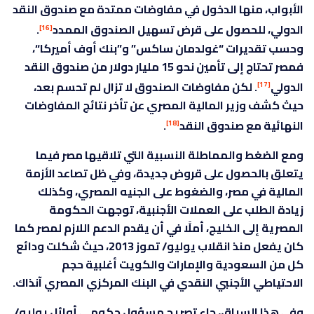
الأبواب، منها الدخول في مفاوضات ممتدة مع صندوق النقد
الدولي، للحصول على قرض تسهيل الصندوق الممدد
.
[16]
وحسب تقديرات “غولدمان ساكس” و”بنك أوف أميركا“،
فمصر تحتاج إلى تأمين نحو 15 مليار دولار من صندوق النقد
الدولي
. لكن مفاوضات الصندوق لا تزال لم تحسم بعد،
[17]
حيث كشف وزير المالية المصري عن تأخر نتائج المفاوضات
النهائية مع صندوق النقد
.
[18]
ومع الضغط والمماطلة النسبية التي تلاقيها مصر فيما
يتعلق بالحصول على قروض جديدة، وفي ظل تصاعد الأزمة
المالية في مصر، والضغوط على الجنيه المصري، وكذلك
زيادة الطلب على العملات الأجنبية، توجهت الحكومة
المصرية إلى الخليج، أملًا في أن يقدم الدعم اللازم لمصر كما
كان يفعل منذ انقلاب يوليو/ تموز 2013، حيث شكلت ودائع
كل من السعودية والإمارات والكويت أغلبية حجم
الاحتياطي الأجنبي النقدي في البنك المركزي المصري آنذاك.
وفي هذا السياق، جاء تصريح مسؤول حكومي أوائل يوليو/