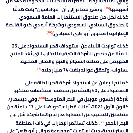
والتي تمتلك شركة ”المصرية للاتصالات“ الحكومية 45% من
أسهمها
. وتشير مصادر إلى أن ”فوادافون“ باتت هدفًا
[25]
كذلك لكل من صندوق الاستثمارات العامة السعودي
(الصندوق السيادي السعودي) وشركة أيه دي كيو القابضة
الإماراتية (صندوق أبو ظبي السيادي)
.
[26]
كذلك تواردت الأنباء عن استهداف قطر الاستحواذ على 25
بالمئة من حصص الشركة الشرقية للدخان، التي تُعَدّ المنتج
المهيمن على صناعة السجائر والتبغ والدخان المحلية،
لسنوات، وتحقق عوائد بلغت 74 مليار جنيه
.
[27]
كما تم الإعلان عن استحواذ شركة قطر للطاقة على
الاستحواذ على 40 بالمئة من منطقة استكشاف تملكها
شركة إكسون موبيل في البحر المتوسط
. وفي ديسمبر/
[28]
كانون الأول 2021، أعلنت قطر استحواذها على 17 بالمئة من
منطقتين للتنقيب عن النفط والغاز تديرهما شركة شل في
البحر الأحمر
. كذلك تستثمر الإمارات في ذات المنطقة
[29]
الاستراتيجية، حيث استولت ”مجموعة موانئ أبو ظبي“ على