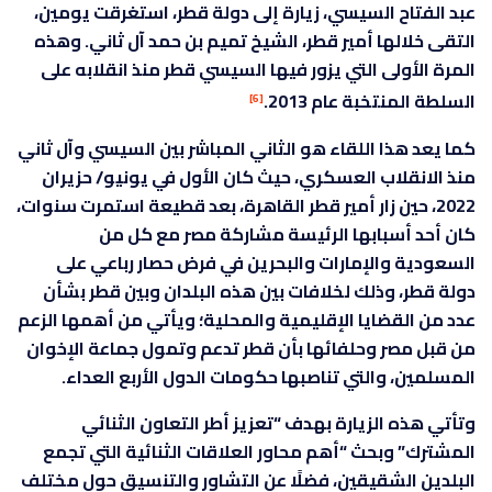
عبد الفتاح السيسي، زيارة إلى دولة قطر، استغرقت يومين،
التقى خلالها أمير قطر، الشيخ تميم بن حمد آل ثاني. وهذه
المرة الأولى التي يزور فيها السيسي قطر منذ انقلابه على
السلطة المنتخبة عام 2013.
[6]
كما يعد هذا اللقاء هو الثاني المباشر بين السيسي وآل ثاني
منذ الانقلاب العسكري، حيث كان الأول في يونيو/ حزيران
2022، حين زار أمير قطر القاهرة، بعد قطيعة استمرت سنوات،
كان أحد أسبابها الرئيسة مشاركة مصر مع كل من
السعودية والإمارات والبحرين في فرض حصار رباعي على
دولة قطر، وذلك لخلافات بين هذه البلدان وبين قطر بشأن
عدد من القضايا الإقليمية والمحلية؛ ويأتي من أهمها الزعم
من قبل مصر وحلفائها بأن قطر تدعم وتمول جماعة الإخوان
المسلمين، والتي تناصبها حكومات الدول الأربع العداء.
وتأتي هذه الزيارة بهدف “تعزيز أطر التعاون الثنائي
المشترك” وبحث “أهم محاور العلاقات الثنائية التي تجمع
البلدين الشقيقين، فضلًا عن التشاور والتنسيق حول مختلف