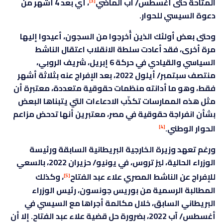
المتاحة حتى أغسطس/ آب الماضي
، أي بعد 4 أشهر من
[3]
دعوة السيسي للحوار.
وحتى بعض أولئك الذين أُخرجوا من السجون، أعيدوا إليها
مرة أخرى، فقد أعادت سلطة الانقلاب اعتقال الناشط
السياسي والقيادي في حركة 6 إبريل، شريف الروبي،
منتصف سبتمبر/ أيلول 2022، بعد الإفراج عنه بثلاثة أشهر
فقط، وهو ما أدانته منظمات حقوقية متعددة، معتبرة أن
مثل هذه الممارسات تكذّب الادعاءات التي يتبناها البعض
بشأن انفراجة حقوقية في مصر، معتبرين أنها تدحض مزاعم
الحوار الوطني.
[4]
ورغم تعهد وزيرة الخارجية البريطانية السابقة ورئيسة
الوزراء الحالية، ليز تروس، في يونيو/ حزيران 2022، بالسعي
للإفراج عن الناشط المصري علاء عبد الفتاح
، وكذلك
[5]
المطالبة الرسمية من بوريس جونسون، رئيس الوزراء
البريطاني السابق، خلال مكالمة أجراها مع السيسي في
أغسطس/ آب 2022، بضرورة حل قضية علاء عبد الفتاح. إلا أن