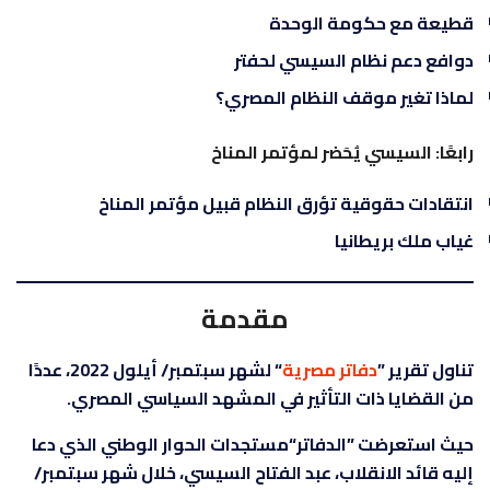
قطيعة مع حكومة الوحدة
دوافع دعم نظام السيسي لحفتر
لماذا تغير موقف النظام المصري؟
رابعًا: السيسي يُحَضر لمؤتمر المناخ
انتقادات حقوقية تؤرق النظام قبيل مؤتمر المناخ
غياب ملك بريطانيا
مقدمة
تناول تقرير ”
دفاتر مصرية
“ لشهر سبتمبر/ أيلول 2022، عددًا
من القضايا ذات التأثير في المشهد السياسي المصري.
حيث استعرضت ”الدفاتر“مستجدات الحوار الوطني الذي دعا
إليه قائد الانقلاب، عبد الفتاح السيسي، خلال شهر سبتمبر/