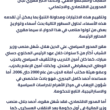
النقابات والمجتمع الأهلي. وكذلك اختير مقرري لجان
المحورين الاقتصادي والاجتماعي.
ولتقييم هذه الاختيارات ومحاولة التنبؤ بما يمكن أن تقدمه
هذه الأسماء، تحاول السطور التالية بحث أسماء وتواريخ
بعض من تولوا مناصب في هذا الحوار، لا سيما مقرري
المحاور الرئيسة.
مقرر المحور السياسي، علي الدين هلال، شغل منصب وزير
الشباب أكثر من 5 سنوات خلال عهد الرئيس المخلوع، حسني
مبارك، كما كان أمين التدريب والتثقيف السياسي بالحزب
الوطني الديمقراطي المنحل، وكذلك أمين الإعلام بالحزب،
وعضو هيئة مكتب أمانه الحزب من عام 2000 حتى 2006. أما
مساعده أحمد كامل البحيري، فهو باحث متخصص في
شؤون الإرهاب في مركز الأهرام للدراسات السياسية
والاستراتيجية، التابع للحكومة.
أما المحور الاقتصادي، فقد شغل مقرره، أحمد جلال، منصب
وزير المالية في أول حكومة بعد الانقلاب العسكري، كما