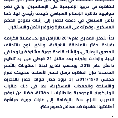
للقاهرة في حربها الإقليمية على الإسلاميين، والتي تضع
مواجهة ظاهرة الإسلام السياسي كهدف رئيسي لها. كما
يأمل السيسي في دعمه لحفتر إلى إثبات نموذج الحكم
العسكري، وقدرته على السيطرة وتوفير الأمن والاستقرار.
بدأ التدخل المصري عام 2014 بالتزامن مع بدء عملية الكرامة
بقيادة حفتر بالمنطقة الشرقية، والذي توج بالتحالف
المصري الإماراتي، وإنشاء قاعدة جوية مشتركة بينهما في
ليبيا، وازدادت وتيرته بعد مقتل 21 قبطي على يد تنظيم
داعش عام 2015. وبحسب تقارير لجنة العقوبات بالأمم
المتحدة؛ فإن القاهرة ترسل لحفتر الأسلحة منتهكة لقرار
مجلس 2011/1970، إذ تزود مصر قوات حفتر بالذخيرة
والأسلحة والمعدات العسكرية، بما في ذلك طائرات
الهليكوبتر الهجومية والطائرات المقاتلة، فضلاً عن توفير
التدريب اللازم، هذا بالإضافة إلى غارات جوية مباشرة
أطلقتها القاهرة ضد معاقل خصوم حفتر.