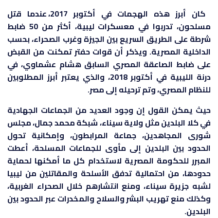
كان أبرز هذه الهجمات في أكتوبر 2017، عندما قتل
مسلحون، تدربوا في معسكرات ليبية، أكثر من 50 ضابط
شرطة على الطريق السريع بين الجيزة وغرب الصحراء، بحسب
الداخلية المصرية. ويذكر أن قوات حفتر تمكنت من القبض
على ضابط الصاعقة المصري السابق هشام عشماوي، في
درنة الليبية في أكتوبر 2018، والذي يعتبر أبرز المطلوبين
للنظام المصري، وتم ترحيله إلى مصر.
حيث يمكن القول إن وجود العديد من الجماعات الجهادية
في كلا البلدين مثل ولاية سيناء، شبكة محمد جمال، مجلس
شورى المجاهدين، جماعة المرابطون، وإمكانية تحول
الحدود بين البلدين إلى مأوى للجماعات المسلحة، أعطت
المبرر للحكومة المصرية لاستخدام كل ما أمكنها لحماية
حدودها، من احتمالية تدفق الأسلحة والمقاتلين من ليبيا
لشبه جزيرة سيناء، ومنع انتشارهم خلال الصحراء الغربية،
وكذلك منع تهريب البشر والسلاح والمخدرات عبر الحدود بين
البلدين.