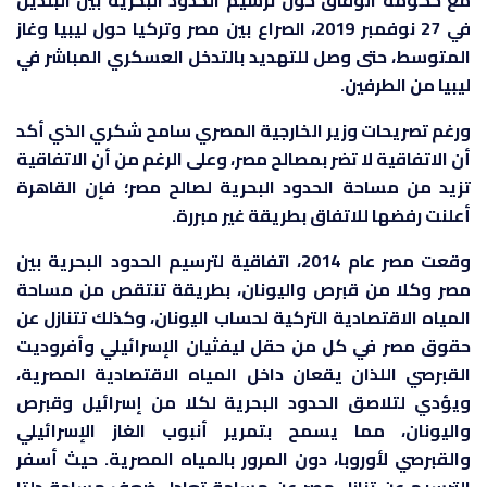
مع حكومة الوفاق حول ترسيم الحدود البحرية بين البلدين
في 27 نوفمبر 2019، الصراع بين مصر وتركيا حول ليبيا وغاز
المتوسط، حتى وصل للتهديد بالتدخل العسكري المباشر في
ليبيا من الطرفين.
ورغم تصريحات وزير الخارجية المصري سامح شكري الذي أكد
أن الاتفاقية لا تضر بمصالح مصر، وعلى الرغم من أن الاتفاقية
تزيد من مساحة الحدود البحرية لصالح مصر؛ فإن القاهرة
أعلنت رفضها للاتفاق بطريقة غير مبررة.
وقعت مصر عام 2014، اتفاقية لترسيم الحدود البحرية بين
مصر وكلا من قبرص واليونان، بطريقة تنتقص من مساحة
المياه الاقتصادية التركية لحساب اليونان، وكذلك تتنازل عن
حقوق مصر في كل من حقل ليفثيان الإسرائيلي وأفروديت
القبرصي اللذان يقعان داخل المياه الاقتصادية المصرية،
ويؤدي لتلاصق الحدود البحرية لكلا من إسرائيل وقبرص
واليونان، مما يسمح بتمرير أنبوب الغاز الإسرائيلي
والقبرصي لأوروبا، دون المرور بالمياه المصرية. حيث أسفر