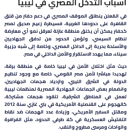
أسباب التدخل المصري في ليبيا
في المُعلن ينطلق الموقف المصري في دعم حفتر من قلق
القاهرة على حدودها الغربية، فسيطرة زعيم صديق لمصر
كحفتر يمكن أن يخلق منطقة عازلة تعرقل نمو أي معارضة
لنظام السيسي، وتؤمن الحدود من تدفق الجهاديين
والأسلحة بحرية إلى الداخل المصري، وخاصة إلى شبه جزيرة
سيناء، مما يهدد الاستقرار والأمن الداخلي في مصر.
حيث مثل اختلال الأمن في ليبيا خاصة في منطقة برقة،
تهديدا مباشرا لأمن مصر القومي، خاصة مع وجود تنظيم
الدولة في الشرق الليبي، وازدياد هجمات الجهاديين،
وانضمام بعض الجماعات الجهادية المصرية لمنظمات ليبية
تعمل في المناطق الشرقية، لتقود هجمات مشتركة،
كالهجوم على القنصلية الأمريكية في بني غازي سنة 2012
ومقتل السفير الأمريكي، وزيادة عدد الهجمات ضد نقاط
التفتيش العسكرية في كلا طرفي الحدود، مثل الفرافرة
والواحات ومرسى مطروح والنقب.