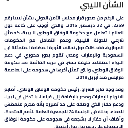
الشأن الليبي
على الرغم من صدور قرار مجلس الأمن الدولي بشأن ليبيا رقم
2259، في 22 ديسمبر 2015، والذي أوجب على كافة دول
العالم التعامل مع حكومة الوفاق الوطني الليبية، كممثل
شرعي للدولة الليبية، وعدم التعامل مع الحكومات
الموازية، فقد ظلت دول تحالف الثورة المضادة المتمثلة في
السعودية والإمارات ومصر، تقوم بدور محوري في دعم
اللواء المتقاعد خليفة حفتر، في حربه القائمة ضد حكومة
الوفاق الوطني، والتي تمثل آخرها في هجومه على العاصمة
طرابلس منذ أبريل 2019.
وقد وجه فايز السراج، رئيس حكومة الوفاق الوطني، أصابع
الاتهام للإمارات ومصر بالإضافة إلى فرنسا، بالتدخل في ليبيا،
ودعم حفتر الذي وصفه على حد تعبيره بأنه مجرم متعطش
للدماء، وذلك في الجلسة 74 للجمعية العامة للأمم المتحدة،
وأضاف أن حفتر لا يشجعه في هجومه على حكومة الوفاق
إلا حصوله على دعم من دول أجنبية.