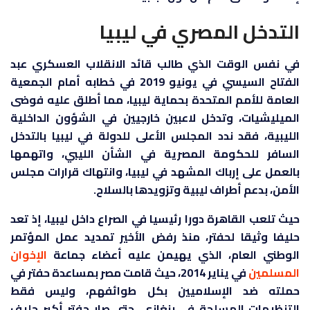
التدخل المصري في ليبيا
في نفس الوقت الذي طالب قائد الانقلاب العسكري عبد
الفتاح السيسي في يونيو 2019 في خطابه أمام الجمعية
العامة للأمم المتحدة بحماية ليبيا، مما أطلق عليه فوضى
الميليشيات، وتدخل لاعبين خارجيين في الشؤون الداخلية
الليبية، فقد ندد المجلس الأعلى للدولة في ليبيا بالتدخل
السافر للحكومة المصرية في الشأن الليبي، واتهمها
بالعمل على إرباك المشهد في ليبيا، وانتهاك قرارات مجلس
الأمن، بدعم أطراف ليبية وتزويدها بالسلاح.
حيث تلعب القاهرة دورا رئيسيا في الصراع داخل ليبيا، إذ تعد
حليفا وثيقا لحفتر، منذ رفض الأخير تمديد عمل المؤتمر
الوطني العام، الذي يهيمن عليه أعضاء جماعة
الإخوان
المسلمين
في يناير 2014، حيث قامت مصر بمساعدة حفتر في
حملته ضد الإسلاميين بكل طوائفهم، وليس فقط
التنظيمات المسلحة في بنغازي، حتى صار حفتر أكبر حليف