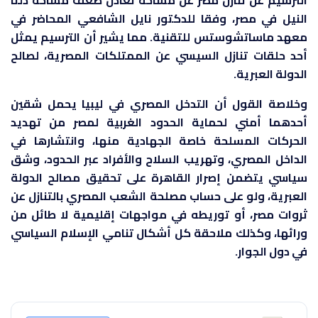
الترسيم عن تنازل مصر عن مساحة تعادل ضعف مساحة دلتا
النيل في مصر، وفقا للدكتور نايل الشافعي المحاضر في
معهد ماساتشوستس للتقنية. مما يشير أن الترسيم يمثل
أحد حلقات تنازل السيسي عن الممتلكات المصرية، لصالح
الدولة العبرية.
وخلاصة القول أن التدخل المصري في ليبيا يحمل شقين
أحدهما أمني لحماية الحدود الغربية لمصر من تهديد
الحركات المسلحة خاصة الجهادية منها، وانتشارها في
الداخل المصري، وتهريب السلاح والأفراد عبر الحدود، وشق
سياسي يتضمن إصرار القاهرة على تحقيق مصالح الدولة
العبرية، ولو على حساب مصلحة الشعب المصري بالتنازل عن
ثروات مصر، أو توريطه في مواجهات إقليمية لا طائل من
ورائها، وكذلك ملاحقة كل أشكال تنامي الإسلام السياسي
في دول الجوار.