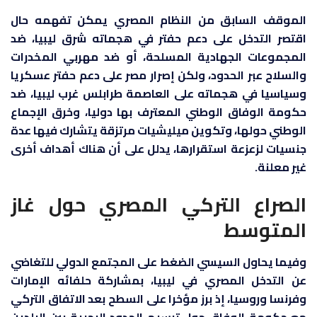
الموقف السابق من النظام المصري يمكن تفهمه حال
اقتصر التدخل على دعم حفتر في هجماته شرق ليبيا، ضد
المجموعات الجهادية المسلحة، أو ضد مهربي المخدرات
والسلاح عبر الحدود، ولكن إصرار مصر على دعم حفتر عسكريا
وسياسيا في هجماته على العاصمة طرابلس غرب ليبيا، ضد
حكومة الوفاق الوطني المعترف بها دوليا، وخرق الإجماع
الوطني حولها، وتكوين ميليشيات مرتزقة يتشارك فيها عدة
جنسيات لزعزعة استقرارها، يدلل على أن هناك أهداف أخرى
غير معلنة.
الصراع التركي المصري حول غاز
المتوسط
وفيما يحاول السيسي الضغط على المجتمع الدولي للتغاضي
عن التدخل المصري في ليبيا، بمشاركة حلفائه الإمارات
وفرنسا وروسيا، إذ برز مؤخرا على السطح بعد الاتفاق التركي