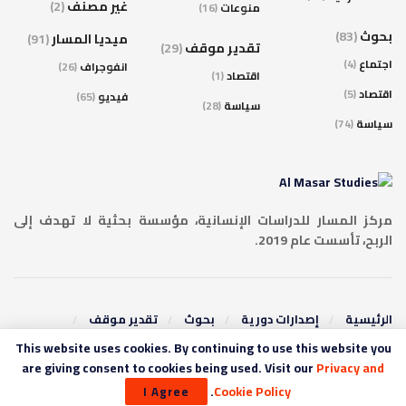
غير مصنف
(2)
منوعات
(16)
بحوث
(83)
ميديا المسار
(91)
تقدير موقف
(29)
اجتماع
(4)
انفوجراف
(26)
اقتصاد
(1)
اقتصاد
(5)
فيديو
(65)
سياسة
(28)
سياسة
(74)
مركز المسار للدراسات الإنسانية، مؤسسة بحثية لا تهدف إلى
الربح، تأسست عام 2019.
الرئيسية
إصدارات دورية
بحوث
تقدير موقف
عروض كتب
ترجمات
ميديا المسار
This website uses cookies. By continuing to use this website you
are giving consent to cookies being used. Visit our
Privacy and
© 2019 المسار للدراسات الإنسانية
.
Cookie Policy
I Agree