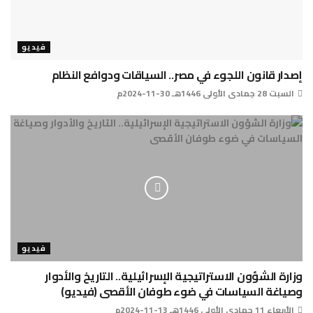
فيديو
إصدار قانون اللجوء في مصر.. السياقات ودوافع النظام
السبت 28 جمادى الأولى 1446هـ 30-11-2024م
فيديو
وزارة الشؤون الاستراتيجية الإسرائيلية.. التاريخ والأدوار
وصياغة السياسات في ضوء طوفان الأقصى (فيديو)
الأربعاء 11 جمادى الأولى 1446هـ 13-11-2024م