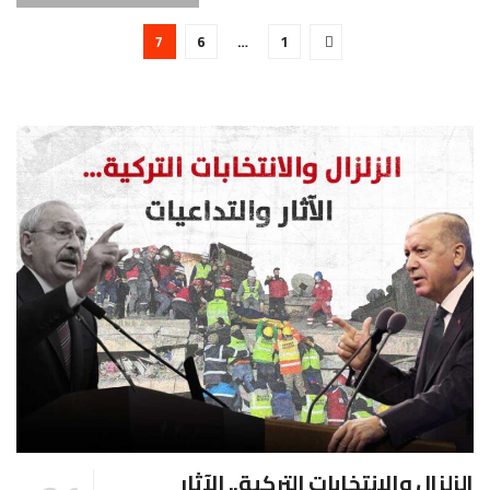
7
6
…
1
الزلزال والانتخابات التركية.. الآثار