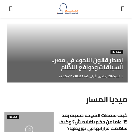
فيديو
إصدار قانون اللجوء في مصر..
السياقات ودوافع النظام
السبت 28 جمادى الأولى 1446هـ 30-11-2024م
ميديا المسار
كيف سقطت الشيخة حسينة بعد
فيديو
15 عاما من حكم بنغلاديش؟ وكيف
ساهمت قراراتها في توريطها؟