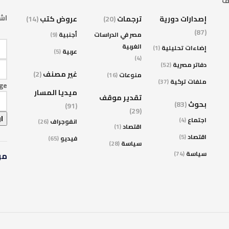
ف
اشت
إصدارات دورية
ترجمات
(20)
عروض كتب
(14)
(87)
مصر في الدراسات
أجنبية
(9)
الغربية
إضاءات تحليلية
(1)
عربية
(5)
(4)
دفاتر مصرية
(52)
غير مصنف
(2)
منوعات
(16)
ملفات تركية
(37)
ge
ميديا المسار
تقدير موقف
بحوث
(83)
(91)
(29)
ا
اجتماع
(4)
انفوجراف
(26)
اقتصاد
(1)
اقتصاد
(5)
فيديو
(65)
سياسة
(28)
سياسة
(74)
مو