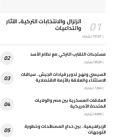
الزلزال والانتخابات التركية.. الآثار
والتداعيات
10191 تشارك
مستجدات التقارب التركي مع نظام الأسد
9529 تشارك
السيسي ونهج تدوير قيادات الجيش.. سياقات
الاستثناء والعلاقة بالأزمة الاقتصادية
7264 تشارك
العلاقات العسكرية بين مصر والولايات
المتحدة الأمريكية
6489 تشارك
الإبراهيمية.. بين خداع المصطلحات وخطورة
التوجهات