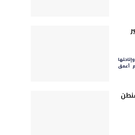
ر
إتاحتها
م أعمق
شنطن