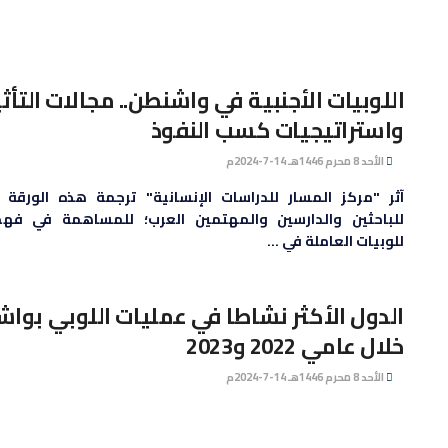
⁠اللوبيات الأجنبية في واشنطن.. مجالات التأثي
واستراتيجيات كسب النفوذ
الأحد 8 محرم 1446هـ 14-7-2024م
آثر "مركز المسار للدراسات الإنسانية" ترجمة هذه الورقة و
للباحثين والدارسين والمهتمين العرب؛ للمساهمة في فه
للوبيات العاملة في ...
الدول الأكثر نشاطا في عمليات اللوبي بوا
خلال عامي 2022 و2023
الأحد 8 محرم 1446هـ 14-7-2024م