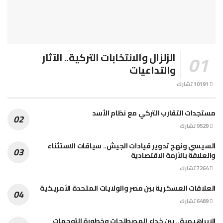
الزلزال والانتخابات التركية.. الآثار
والتداعيات
10191 تشارك
مستجدات التقارب التركي مع نظام الأسد
9529 تشارك
السيسي ونهج تدوير قيادات الجيش.. سياقات الاستثناء
والعلاقة بالأزمة الاقتصادية
7264 تشارك
العلاقات العسكرية بين مصر والولايات المتحدة الأمريكية
6489 تشارك
الإبراهيمية.. بين خداع المصطلحات وخطورة التوجهات