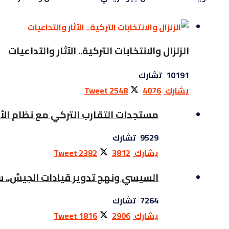
الزلزال والانتخابات التركية.. الآثار والتداعيات
10191 تشارك
يشارك
4076
2548
Tweet
مستجدات التقارب التركي مع نظام الأ
9529 تشارك
يشارك
3812
2382
Tweet
السيسي ونهج تدوير قيادات الجيش.. سي
7264 تشارك
يشارك
2906
1816
Tweet