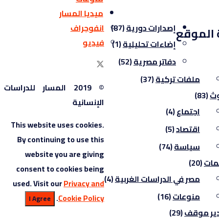
ميديا المسار
انفوجراف
إصدارات دورية
(87)
 الموقع
فيديو
إضاءات تحليلية
(1)
دفاتر مصرية
(52)
ملفات تركية
(37)
© 2019 المسار للدراسات
ث
(83)
الإنسانية
اجتماع
(4)
This website uses cookies.
اقتصاد
(5)
By continuing to use this
سياسة
(74)
website you are giving
مات
(20)
consent to cookies being
مصر في الدراسات الغربية
(4)
used. Visit our
Privacy and
منوعات
(16)
.
Cookie Policy
I Agree
ير موقف
(29)