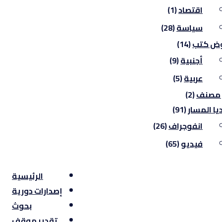
اقتصاد
(1)
سياسة
(28)
ض كتب
(14)
أجنبية
(9)
عربية
(5)
 مصنف
(2)
يا المسار
(91)
انفوجراف
(26)
فيديو
(65)
الرئيسية
إصدارات دورية
بحوث
تقدير موقف