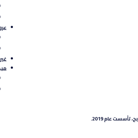
عرو
غير
ميد
تأسست عام 2019.