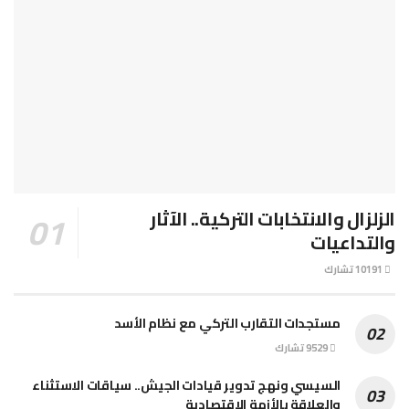
الزلزال والانتخابات التركية.. الآثار
والتداعيات
10191 تشارك
مستجدات التقارب التركي مع نظام الأسد
9529 تشارك
السيسي ونهج تدوير قيادات الجيش.. سياقات الاستثناء
والعلاقة بالأزمة الاقتصادية