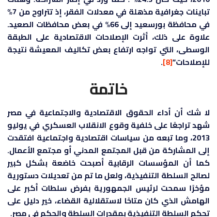
تباينات جغرافية مذهلة في معدلات الفقر، إذ تتراوح من 7%
في محافظة بورسعيد إلى 66% في بعض محافظات الصعيد.
علاوة على ذلك، أثرت الإصلاحات الاقتصادية على الطبقة
الوسطى، التي تواجه ارتفاع بعض تكاليف المعيشة نتيجة
للإصلاحات”
[8]
.
خاتمة
لا شك أن أداء الحقوق الاقتصادية والاجتماعية في مصر
شهد تراجعًا على خلفية وقوع الانقلاب العسكري في يوليو
2013، وما تبعه من سياسات اقتصادية واجتماعية افتقدت
إلى المشاركة من قبل المجتمع المدني أو مجتمع الأعمال.
كما أن المؤسسات الرقابية أصبحت خاضعة بشكل كبير
لصالح السلطة التنفيذية، ولعل ما تم من تعديلات دستورية
مؤخرًا سمحت لرئيس الجمهورية بفرض سلطات أكبر على
الهامش الذي كان متاحًا لاستقلالية القضاء، خير دليل على
تحكم السلطة التنفيذية بمقدرات السلطة والحكم في مصر.