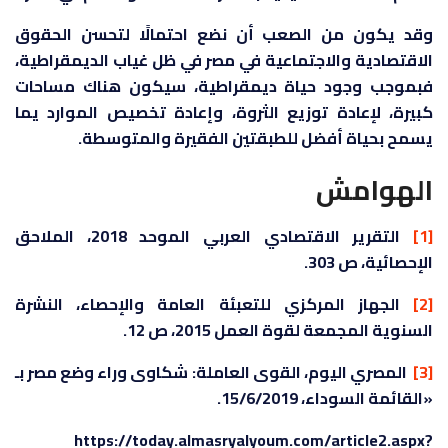
وقد يكون من الصعب أن نضع احتمالًا لتحسن الحقوق
الاقتصادية والاجتماعية في مصر في ظل غياب الديمقراطية،
فبموجب وجود حياة ديمقراطية، سيكون هناك مساحات
كبيرة، لإعادة توزيع الثروة، وإعادة تخصيص الموارد يما
يسمح بحياة أفضل للطبقتين الفقيرة والمتوسطة.
الهوامش
[1]
التقرير الاقتصادي العربي الموحد 2018، الملاحق
الإحصائية، ص 303.
[2]
الجهاز المركزي للتعبئة العامة والإحصاء، النشرة
السنوية المجمعة لقوة العمل 2015، ص 12.
[3]
المصري اليوم، القوى العاملة: شكاوى وراء وضع مصر بـ
«القائمة السوداء، 15/6/2019.
https://today.almasryalyoum.com/article2.aspx?