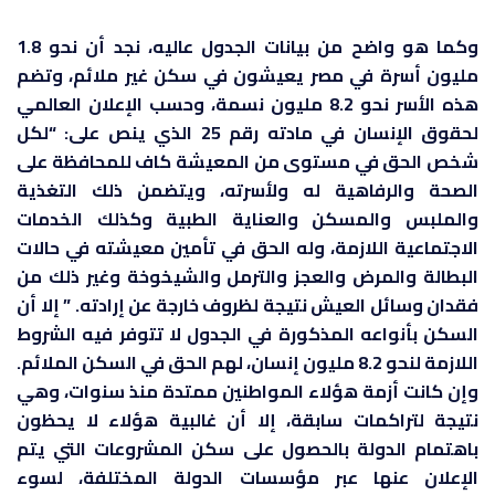
وكما هو واضح من بيانات الجدول عاليه، نجد أن نحو 1.8
مليون أسرة في مصر يعيشون في سكن غير ملائم، وتضم
هذه الأسر نحو 8.2 مليون نسمة، وحسب الإعلان العالمي
لحقوق الإنسان في مادته رقم 25 الذي ينص على: “لكل
شخص الحق في مستوى من المعيشة كاف للمحافظة على
الصحة والرفاهية له ولأسرته، ويتضمن ذلك التغذية
والملبس والمسكن والعناية الطبية وكذلك الخدمات
الاجتماعية اللازمة، وله الحق في تأمين معيشته في حالات
البطالة والمرض والعجز والترمل والشيخوخة وغير ذلك من
فقدان وسائل العيش نتيجة لظروف خارجة عن إرادته. ” إلا أن
السكن بأنواعه المذكورة في الجدول لا تتوفر فيه الشروط
اللازمة لنحو 8.2 مليون إنسان، لهم الحق في السكن الملائم.
وإن كانت أزمة هؤلاء المواطنين ممتدة منذ سنوات، وهي
نتيجة لتراكمات سابقة، إلا أن غالبية هؤلاء لا يحظون
باهتمام الدولة بالحصول على سكن المشروعات التي يتم
الإعلان عنها عبر مؤسسات الدولة المختلفة، لسوء