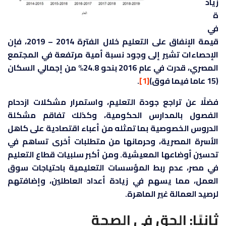
زياد
ة
في
قيمة الإنفاق على التعليم خلال الفترة 2014 – 2019، فإن
الإحصاءات تشير إلى وجود نسبة أمية مرتفعة في المجتمع
المصري، قدرت في عام 2016 بنحو 24.8% من إجمالي السكان
(15 عاما فيما فوق)
[1]
.
فضلًا عن تراجع جودة التعليم، واستمرار مشكلات ازدحام
الفصول بالمدارس الحكومية، وكذلك تفاقم مشكلة
الدروس الخصوصية بما تمثله من أعباء اقتصادية على كاهل
الأسرة المصرية، وحرمانها من متطلبات أخرى تساهم في
تحسين أوضاعها المعيشية. ومن أكبر سلبيات قطاع التعليم
في مصر، عدم ربط المؤسسات التعليمية باحتياجات سوق
العمل، مما يسهم في زيادة أعداد العاطلين، وإضافتهم
لرصيد العمالة غير الماهرة.
ثانيًا: الحق في الصحة