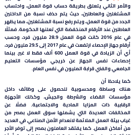
والأمر الثاني يتعلق بطريقة حساب قوة العمل، واحتساب
المشتغلين والعاطلين، حيث يتم حذف نسبة من الداخلين
الجدد من قوة العمل، ويتم رفع نسبة المشتغلين، مما يظهر
العاطلين عند الأرقام المنخفضة التي تعلنها الحكومة. فمثلًا
في عام 2016 كانت قوة العمل 28.9 مليون فرد، وحسب
أرقام جهاز الإحصاء ارتفعت في عام 2017 إلى 29.5 مليون فرد،
أي أن الزيادة في قوة العمل 600 ألف فقط لا غير. بينما
إحصاءات نفس الجهاز عن خريجي مؤسسات التعليم
الجامعي والفني قرابة المليون في نفس العام.
كما يلاحظ أن
هناك وساطة ومحسوبية للحصول على وظائف داخل
مؤسسات القضاء والشرطة والجيش، وكذلك الأجهزة
الرقابية ذات المزايا المادية والاجتماعية. فضلًا عن
المخالفات العديدة التي يشملها سوق العمل بمصر من
غياب بيئة العمل الملائمة لانعدام الأمن الصناعي في العديد
من أماكن العمل. كما يفتقد العاملون بمصر إلى توفر الأجر