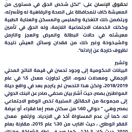
لحقوق الإنسان
على: “لكل شخص الحق في مستوى من
المعيشة كاف للمحافظة على الصحة والرفاهية له ولأسرته،
ويتضمن ذلك التغذية والملبس والمسكن والعناية الطبية
وكذلك الخدمات الاجتماعية اللازمة، وله الحق في تأمين
معيشته في حالات البطالة والمرض والعجز والترمل
والشيخوخة وغير ذلك من فقدان وسائل العيش نتيجة
لظروف خارجة عن إرادته”.
وتشير
البيانات الحكومية إلى وجود تحسن في قيمة الناتج المحلي
الإجمالي ومعدلات نموه، التي تجاوزت معدل 5% في عام
2018/2019، ولكن هذا التحسن لم يترجم بعد في واقع حياة
المواطنين بمصر، حيث أشار بيان صحفي صادر عن البنك الدولي
إلى مجموعة من الحقائق السلبية تخص الوضع الاجتماعي
بمصر وهي ” حوالي 60% من سكان مصر إما فقراء أو عرضة
له، كما أن عدم المساواة آخذ في الازدياد. وارتفع معدل
الفقر الوطني ، حيث اقترب من 30% عام 2015، مقارنة بعام
2010، حيث كان 24.3% . كما ورد في إطار الشراكة. وهناك