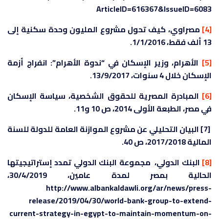
ArticleID=616367&IssueID=6083
[4]
مصراوي، كيف تحول مشروع المليون وحدة سكنية إلى
13 ألف فقط، 1/1/2016.
[5]
الأهرام، وزير الإسكان في “ندوة الأهرام”: انفراج أزمة
الإسكان خلال 4 سنوات، 13/9/2017.
[6]
المبادرة المصرية للحقوق الشخصية، سياسة الإسكان
في مصر، الطبعة الأولى 2014، ص 10 و11.
[7] البيان التحليلي عن مشروع الموازنة العامة للدولة للسنة
المالية 2017/2018، ص 40.
[8]
البنك الدولي، مجموعة البنك الدولي تمدد إستراتيجيتها
الحالية بمصر لمدة عامين، 30/4/2019،
http://www.albankaldawli.org/ar/news/press-
release/2019/04/30/world-bank-group-to-extend-
current-strategy-in-egypt-to-maintain-momentum-on-