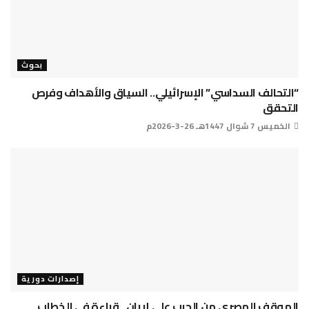
بحوث
“التحالف السداسي” الإسرائيلي.. السياق والأهداف وفرص
التحقق
الخميس 7 شوال 1447هـ 26-3-2026م
إصدارات دورية
الموقف المصري من الحرب على إيران.. قراءة في الخطاب