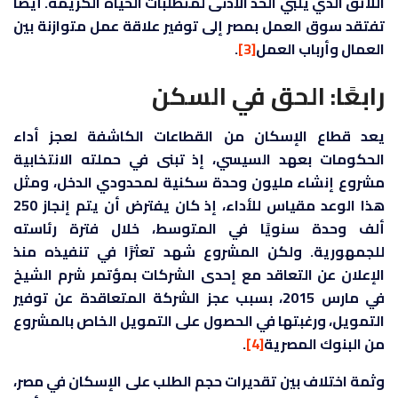
اللائق الذي يلبي الحد الأدنى لمتطلبات الحياة الكريمة. أيضًا
تفتقد سوق العمل بمصر إلى توفير علاقة عمل متوازنة بين
العمال وأرباب العمل
[3]
.
رابعًا: الحق في السكن
يعد قطاع الإسكان من القطاعات الكاشفة لعجز أداء
الحكومات بعهد السيسي، إذ تبنى في حملته الانتخابية
مشروع إنشاء مليون وحدة سكنية لمحدودي الدخل، ومثل
هذا الوعد مقياس للأداء، إذ كان يفترض أن يتم إنجاز 250
ألف وحدة سنويًا في المتوسط، خلال فترة رئاسته
للجمهورية. ولكن المشروع شهد تعثرًا في تنفيذه منذ
الإعلان عن التعاقد مع إحدى الشركات بمؤتمر شرم الشيخ
في مارس 2015، بسبب عجز الشركة المتعاقدة عن توفير
التمويل، ورغبتها في الحصول على التمويل الخاص بالمشروع
من البنوك المصرية
[4]
.
وثمة اختلاف بين تقديرات حجم الطلب على الإسكان في مصر،