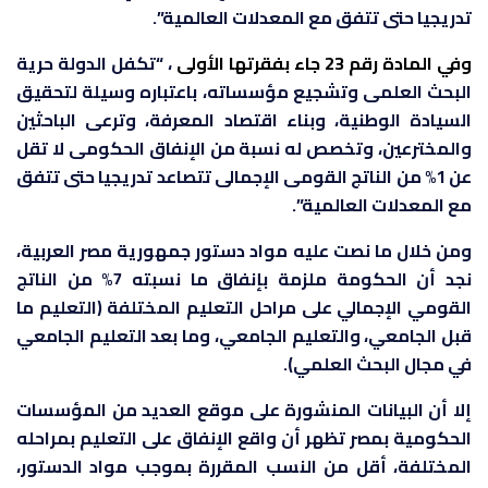
تدريجيا حتى تتفق مع المعدلات العالمية”.
وفي المادة رقم 23 جاء بفقرتها الأولى
، “تكفل الدولة حرية
البحث العلمى وتشجيع مؤسساته، باعتباره وسيلة لتحقيق
السيادة الوطنية، وبناء اقتصاد المعرفة، وترعى الباحثين
والمخترعين، وتخصص له نسبة من الإنفاق الحكومى لا تقل
عن 1% من الناتج القومى الإجمالى تتصاعد تدريجيا حتى تتفق
مع المعدلات العالمية”.
ومن خلال ما نصت عليه مواد دستور جمهورية مصر العربية،
نجد أن الحكومة ملزمة بإنفاق ما نسبته 7% من الناتج
القومي الإجمالي على مراحل التعليم المختلفة (التعليم ما
قبل الجامعي، والتعليم الجامعي، وما بعد التعليم الجامعي
في مجال البحث العلمي).
إلا أن البيانات المنشورة على موقع العديد من المؤسسات
الحكومية بمصر تظهر أن واقع الإنفاق على التعليم بمراحله
المختلفة، أقل من النسب المقررة بموجب مواد الدستور،