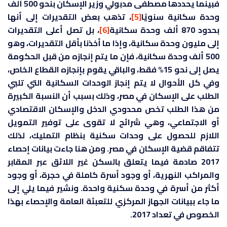
فبينما يحددها مصطفى مدبولي وزير الإسكان بنحو 500 ألف
وحدة سكانية سنويًا
[5]
، تذهب بعض التقديرات إلى أنها
بحدود 870 ألف وحدة سكانية
[6]
، بل تصل أعلى التقديرات
إلى مليون وحدة سكانية، وإذا ما أخذنا بأقل التقديرات، وهو
500 ألف وحدة سكانية، فإن ما يتم إنجازه من قبل الحكومة
يصل إلى نحو 15% فقط، والباقي يقوم بإنجازه القطاع الخاص،
وفي كل الأحوال لا يتم إنجاز الوحدات السكانية التي تلبي
الطلب على الإسكان في مصر، وذلك بسبب أن النسبة الكبيرة
من هذا الطلب تخص محدودي الدخل والإسكان الاقتصادي
أو الاجتماعي، وهي شرائح لا تقوى على توفير التمويل
اللازم للحصول على وحدات سكنية بنظام التمليك، لذلك
تتفاقم قضية الإسكان في مصر. ومن هنا جاءت بيانات إحصاء
2017 صادمة فيما يتعلق بالسكن غير اللائق عبر المقابر
والمراكب النهرية، أو وجود أسرة كاملة في حجرة، أو وجود
أكثر من أسرة في وحدة سكنية واحدة. ونشير فيما يلي إلى
ما جاء ببيانات الجهاز المركزي للتعبئة العامة والإحصاء بهذا
الخصوص في تعداد 2017.