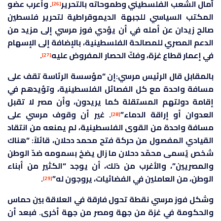
آمال الشعب الفلسطيني وطموحاته بالتحرير
. وأعرب عضو
[26]
المكتب السياسي للجبهة الديموقراطية لتحرير فلسطين
صالح زيدان عن أمله في أن يؤدي فوز مرسي إلى مزيد من
الدعم المصري للمصالحة الفلسطينية، بالإضافة إلى الإسهام
في إعمار قطاع غزة، وفكّ الحصار المفروض عليه
.
[27]
بالمقابل قال الرئيس مرسي:إن “مؤسسة الرئاسة تقف على
مسافة واحدة مع كل الفصائل الفلسطينية، وتؤيدهم في
إقامة دولتهم المستقلة كما يريدون، وأن مصر لا تقبل
العدوان أو إراقة الدماء”
. غير أن وقوف مرسي على
[28]
مسافة واحدة من القوى الفلسطينية، لم يمنعه من انتقاد
القيادي المفصول من حركة فتح محمد دحلان، قائلاً: “هناك
شخص يُسمى محمّد دحلان ما زال يضخ بسمومه ضدّ الوطن
والمصريين”، والأغرب من ذلك، أن يوجد “الكثير من أبناء
الوطن، من العاملين في الفضائيات، يروجون له”
.
[29]
وشكل فوز مرسي نقطة تحول فارقة في العلاقة بين حماس
والحكومة في غزة من جهة ومصر من جهة أخرى. فبعد أن