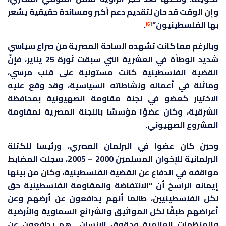
وإن الوقت قد حان لتقديم دعم أكبر ومساندة حقيقية يشعر
بها الفلسطينيون”
.
[6]
وبالرغم مما كانت تشهده الساحة المصرية من صراع سياسي
شديد الوطأة في العشرية التي سبقت ثورة 25 يناير، فإنَّ
القضية الفلسطينية كانت مستولية على قلب مرسي،
وماثلة في أعماله ونشاطاته السياسية، وقد وقع عليه
الاختيار كعضو في لجنة مقاومة الصهيونية بمحافظة
الشرقية، وكان عضوًا مؤسسًا باللجنة المصرية لمقاومة
المشروع الصهيوني.
وحين كان عضوًا في البرلمان المصري، ورئيسًا للكتلة
البرلمانية للإخوان المسلمين 2000 – 2005، سجلت المضابط
مواقفه في الدفاع عن القضية الفلسطينية، وكان من بينها
إيمانه الراسخ أن “الانتفاضة والمقاومة الفلسطينية حق
لكل الفلسطينيين، طالما أنهم يدافعون عن أرضهم وعن
أعراضهم طبقًا لكل المواثيق والشرائع السماوية والأرضية
والمنظمات العالمية وحقوق الإنسان.. هم يدافعون عن