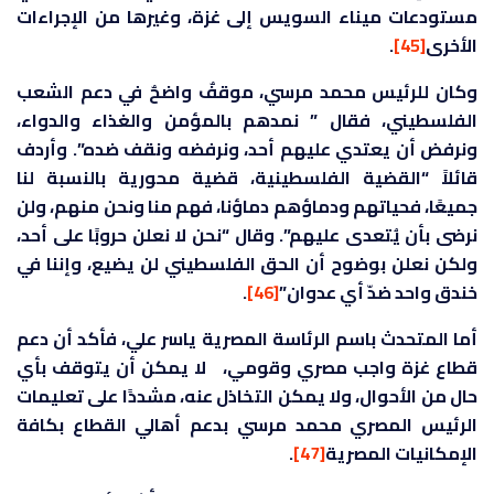
مستودعات ميناء السويس إلى غزة، وغيرها من الإجراءات
الأخرى
[45]
.
وكان للرئيس محمد مرسي، موقفٌ واضحٌ في دعم الشعب
الفلسطيني، فقال ” نمدهم بالمؤمن والغذاء والدواء،
ونرفض أن يعتدي عليهم أحد، ونرفضه ونقف ضده”. وأردف
قائلاً “القضية الفلسطينية، قضية محورية بالنسبة لنا
جميعًا، فحياتهم ودماؤهم دماؤنا، فهم منا ونحن منهم، ولن
نرضى بأن يُتعدى عليهم”. وقال “نحن لا نعلن حروبًا على أحد،
ولكن نعلن بوضوح أن الحق الفلسطيني لن يضيع، وإننا في
خندق واحد ضدّ أي عدوان”
[46]
.
أما المتحدث باسم الرئاسة المصرية ياسر علي، فأكد أن دعم
قطاع غزة واجب مصري وقومي، لا يمكن أن يتوقف بأي
حال من الأحوال، ولا يمكن التخاذل عنه، مشددًا على تعليمات
الرئيس المصري محمد مرسي بدعم أهالي القطاع بكافة
الإمكانيات المصرية
[47]
.