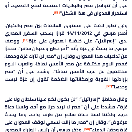
على أن تتواصل مصر والولايات المتحدة لمنع التصعيد، أو
استمرار العدوان في هذا الشكل”
.
[55]
وفي تطور لافت على مستوى العلاقات بين مصر والكيان،
أصدر مرسي في 14/11/2012 قرارًا بسحب السفير المصري
لدى “إسرائيل”، على خلفية العدوان على غزة‏
. ووصف
[56]
مرسي‏ ما يحدث في غزة بأنه “أمر خطير وعدوان سافر”، محذرًا
من تداعيات هذا العدوان، وقال: إن “مصر لن تترك غزة وحدها،
فمصر اليوم مختلفة عن مصر الأمس تمامًا، والعرب اليوم
مختلفون عن عرب الأمس تمامًا”، وشدد على أن “مصر
بإرادتها القوية وإمكاناتها الضخمة تقول إن غزة ليست
وحدها”
.
[57]
وقال مخاطبًا “إسرائيل”: “لن يكون لكم علينا سلطان ولا على
غزة”، مشدداً على أن “مصر لا تريد حربًا مع أحد، ولسنا دعاة
حرب، ولكننا لسنا دعاة سلام من طرف واحد، وما يحدث
مرفوض”، وقال إن “مصر ما زالت تسعي لوقف العدوان على
غزة وحقن الدماء”
. وذكر مرسي أن رئيس الوزراء المصري
[58]