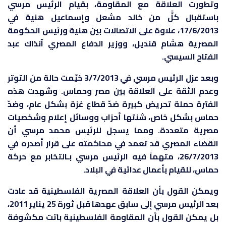
وتطورت العلاقة مع المقاومة، بقيام الرئيس مرسي
باستقبال كلًّ من خالد مشعل وإسماعيل هنية في
17/6/2013، علاوة على الاتصالات بين هنية ورئيس الحكومة
المصرية هشام قنديل، ووزير الدفاع المصري آنذاك عبد
الفتاح السيسي.
وبعد عزل الرئيس مرسي في 3/7/2013 خيّمت حالة من التوتر
وعدم الثقة على العلاقة بين مصر وحماس. وشهدت هذه
الفترة حملة تحريض كبيرة ضدّ قطاع غزة بشكل عام، وضدّ
حماس بشكل خاص، شنتها أحزاب ووسائل إعلام وشخصيات
مصرية متعددة. ومما يسجل للرئيس محمد مرسي أن
القضاء المصري قد تعمد في محاكمته على قرار أصدره في
26/7/2013، متهماً فيه الرئيس مرسي بـالتخابر مع حركة
حماس، للقيام بأعمال عدائية في البلاد.
ويمكن القول بأن العلاقة المصرية الفلسطينية قد عادت
بعد الرئيس مرسي إلى سابق عهدها قبل ثورة 25 يناير 2011،
بل يمكن القول بأن المقاومة الفلسطينية باتت مكشوفة