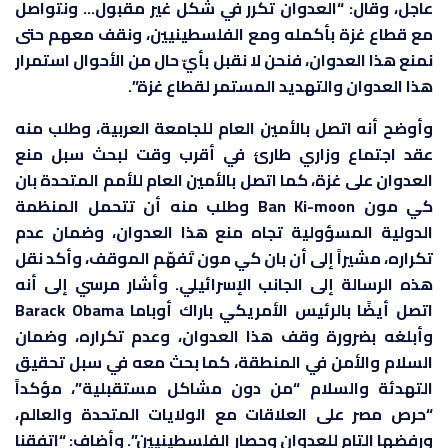
عاجل، وقال: “العدوان تكرر في شكل غير مقبول… ونتواصل
مع قطاع غزة بأكمله ومع الفلسطينيين، ونقف معهم حتى
نمنع هذا العدوان، فنحن لا نقبل بأيّ حال من الأحوال استمرار
هذا العدوان والتهديد المستمر لقطاع غزة”.
وأوضح أنه اتصل بالأمين العام للجامعة العربية، وطلب منه
عقد اجتماع وزاري طارئ في أقرب وقت لبحث سبل منع
العدوان على غزة، كما اتصل بالأمين العام للأمم المتحدة بان
كي مون Ban Ki-moon وطلب منه أن تتحمل المنظمة
الدولية المسؤولية تجاه منع هذا العدوان، وضمان عدم
تكراره، مشيراً إلى أن بان كي مون تَفهّم الموقف، وأكد نقل
هذه الرسالة إلى الجانب الإسرائيلي. وأشار مرسي إلى أنه
اتصل أيضًا بالرئيس الأمريكي باراك أوباما Barack Obama
وأبلغه بضرورة وقف هذا العدوان، وعدم تكراره، وضمان
السلام والأمن في المنطقة، كما بحث معه في سبل تحقيق
التهدئة والسلام “من دون مشاكل مستقبلية”، مؤكداً
“حرص مصر على العلاقات مع الولايات المتحدة والعالم،
ورفضها التام للعدوان وحصار الفلسطينيين”. وأضاف: “اتفقنا