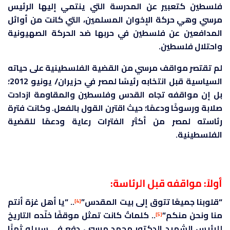
فلسطين كتعبير عن المدرسة التي ينتمي إليها الرئيس
مرسي وهي حركة الإخوان المسلمين، التي كانت من أوائل
المدافعين عن فلسطين في حربها ضد الحركة الصهيونية
واحتلال فلسطين.
لم تقتصر مواقف مرسي من القضية الفلسطينية على حياته
السياسية قبل انتخابه رئيسًا لمصر في حزيران/ يونيو 2012؛
بل إن مواقفه تجاه القدس وفلسطين والمقاومة ازدادت
صلابة ورسوخًا ودعمًا؛ حيث اقترن القول بالفعل. وكانت فترة
رئاسته لمصر من أكثر الفترات رعاية ودعمًا للقضية
الفلسطينية.
أولاً: مواقفه قبل الرئاسة:
“قلوبنا جميعًا تتوق إلى بيت المقدس”
.. “يا أهل غزة أنتم
[4]
منا ونحن منكم”
.. كلماتٌ كانت تمثل موقفًا خلّده التاريخ
[5]
للرئيس الشهيد الدكتور محمد مرسي، دفع في سبيله ثمنًا