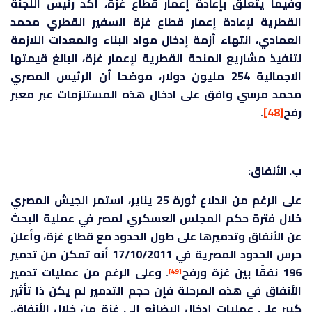
وفيما يتعلق بإعادة إعمار قطاع غزة، أكد رئيس اللجنة
القطرية لإعادة إعمار قطاع غزة السفير القطري محمد
العمادي، انتهاء أزمة إدخال مواد البناء والمعدات اللازمة
لتنفيذ مشاريع المنحة القطرية لإعمار غزة، البالغ قيمتها
الاجمالية 254 مليون دولار، موضحا أن الرئيس المصري
محمد مرسي وافق على ادخال هذه المستلزمات عبر معبر
رفح
[48]
.
ب. الأنفاق:
على الرغم من اندلاع ثورة 25 يناير، استمر الجيش المصري
خلال فترة حكم المجلس العسكري لمصر في عملية البحث
عن الأنفاق وتدميرها على طول الحدود مع قطاع غزة، وأعلن
حرس الحدود المصرية في 17/10/2011 أنه تمكن من تدمير
196 نفقًا بين غزة ورفح
. وعلى الرغم من عمليات تدمير
[49]
الأنفاق في هذه المرحلة فإن حجم التدمير لم يكن ذا تأثير
كبير على عمليات إدخال البضائع إلى غزة من خلال الأنفاق.