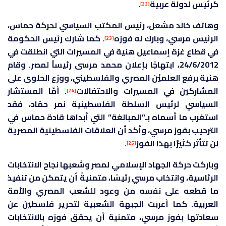
كرئيس لدولة عربية
.
[22]
وهاتف خالد مشعل، رئيس المكتب السياسي لحركة حماس،
الرئيس مرسي، وبارك له فوزه
. كما شارك رئيس الحكومة
[23]
في قطاع غزة إسماعيل هنية في المسيرات التي انطلقت في
24/6/2012، ابتهاجًا بإعلان محمد مرسى رئيساً لمصر. وقام
هنية برفع العلميْن المصري والفلسطيني، ووزع الحلوى على
المشاركين في المسيرات والاحتفالات
. أمّا المستشار
[24]
السياسي لرئيس السلطة الفلسطينية نمر حمّاد، فقد
استغرب ما أسماه بـ”المبالغة” التي أبداها قادة حماس في
الترحيب بفوز مرسي، وأكد أن العلاقات الفلسطينية المصرية
لن تتأثر كثيرًا بهذا الفوز
.
[25]
وباركت حركة الجهاد الإسلامي لمصر وشعبها نجاح الانتخابات
الرئاسية، وانتخاب مرسي رئيسًا، متمنيةً أن يتمكن من تنفيذ
ما قطعه على نفسه من وعود للشعب المصري والأمة
العربية. كما أعربت الجبهة الشعبية لتحرير فلسطين عن
سعادتها بفوز مرسي، متمنية أن يحقق فوزه بالانتخابات