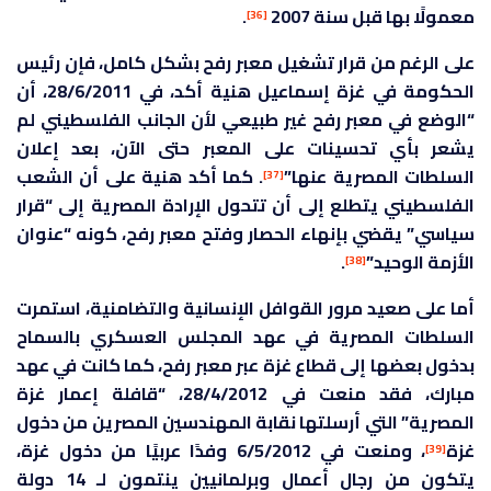
معمولًا بها قبل سنة 2007
.
[36]
على الرغم من قرار تشغيل معبر رفح بشكل كامل، فإن رئيس
الحكومة في غزة إسماعيل هنية أكد، في 28/6/2011، أن
“الوضع في معبر رفح غير طبيعي لأن الجانب الفلسطيني لم
يشعر بأي تحسينات على المعبر حتى الآن، بعد إعلان
السلطات المصرية عنها”
. كما أكد هنية على أن الشعب
[37]
الفلسطيني يتطلع إلى أن تتحول الإرادة المصرية إلى “قرار
سياسي” يقضي بإنهاء الحصار وفتح معبر رفح، كونه “عنوان
الأزمة الوحيد”
.
[38]
أما على صعيد مرور القوافل الإنسانية والتضامنية، استمرت
السلطات المصرية في عهد المجلس العسكري بالسماح
بدخول بعضها إلى قطاع غزة عبر معبر رفح، كما كانت في عهد
مبارك، فقد منعت في 28/4/2012، “قافلة إعمار غزة
المصرية” التي أرسلتها نقابة المهندسين المصرين من دخول
غزة
، ومنعت في 6/5/2012 وفدًا عربيًا من دخول غزة،
[39]
يتكون من رجال أعمال وبرلمانيين ينتمون لـ 14 دولة