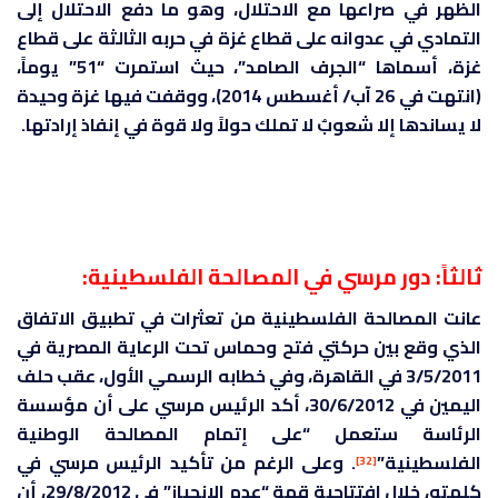
الظهر في صراعها مع الاحتلال، وهو ما دفع الاحتلال إلى
التمادي في عدوانه على قطاع غزة في حربه الثالثة على قطاع
غزة، أسماها “الجرف الصامد”، حيث استمرت “51” يوماً،
(انتهت في 26 آب/ أغسطس 2014)، ووقفت فيها غزة وحيدة
لا يساندها إلا شعوبٌ لا تملك حولاً ولا قوة في إنفاذ إرادتها.
ثالثاً: دور مرسي في المصالحة الفلسطينية:
عانت المصالحة الفلسطينية من تعثرات في تطبيق الاتفاق
الذي وقع بين حركتي فتح وحماس تحت الرعاية المصرية في
3/5/2011 في القاهرة، وفي خطابه الرسمي الأول، عقب حلف
اليمين في 30/6/2012، أكد الرئيس مرسي على أن مؤسسة
الرئاسة ستعمل “على إتمام المصالحة الوطنية
الفلسطينية”
. وعلى الرغم من تأكيد الرئيس مرسي في
[32]
كلمته، خلال افتتاحية قمة “عدم الانحياز” في 29/8/2012، أن