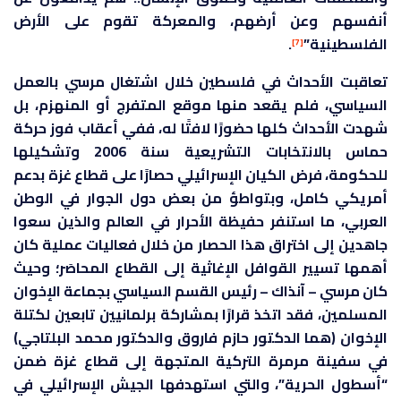
أنفسهم وعن أرضهم، والمعركة تقوم على الأرض
الفلسطينية”
.
[7]
تعاقبت الأحداث في فلسطين خلال اشتغال مرسي بالعمل
السياسي، فلم يقعد منها موقع المتفرج أو المنهزم، بل
شهدت الأحداث كلها حضورًا لافتًا له، ففي أعقاب فوز حركة
حماس بالانتخابات التشريعية سنة 2006 وتشكيلها
للحكومة، فرض الكيان الإسرائيلي حصارًا على قطاع غزة بدعم
أمريكي كامل، وبتواطؤ من بعض دول الجوار في الوطن
العربي، ما استنفر حفيظة الأحرار في العالم والذين سعوا
جاهدين إلى اختراق هذا الحصار من خلال فعاليات عملية كان
أهمها تسيير القوافل الإغاثية إلى القطاع المحاصَر؛ وحيث
كان مرسي – آنذاك – رئيس القسم السياسي بجماعة الإخوان
المسلمين، فقد اتخذ قرارًا بمشاركة برلمانيين تابعين لكتلة
الإخوان (هما الدكتور حازم فاروق والدكتور محمد البلتاجي)
في سفينة مرمرة التركية المتجهة إلى قطاع غزة ضمن
“أسطول الحرية”، والتي استهدفها الجيش الإسرائيلي في