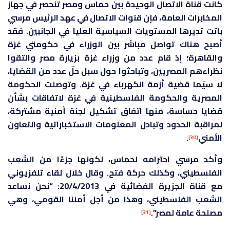
كانت قناة الاتصال الوحيدة بين حماس ومصر تنحصر في جهاز
المخابرات العامة، فإن قنوات الاتصال في عهد الرئيس مرسي
باتت تديرها المستويات السياسية العليا في الجانبين. فقد
أصبح هناك تواصل مباشر بين الوزراء في حكومتي غزة
والقاهرة؛ إذ قام عدد من وزراء غزة بزيارة مصر والتقوا
نظراءهم المصريين، وتباحثوا حول سبل حلّ عدد من القضايا،
لا سيّما قضية أزمة الكهرباء في غزة. وتوصلت الحكومة
المصرية والحكومة الفلسطينية في غزة لاتفاقات بشأن
قضايا حساسة، منها اتفاق تشكيل لجنة أمنية مشتركة،
لمراقبة الحدود وتبادل المعلومات الاستخباراتية والتعاون
الأمني
.
[30]
وأكد مرسي احترامه لحماس، لكونها جزءًا من الشعب
الفلسطيني، وكذلك حركة فتح. وقال خلال لقاء تلفزيوني
مع قناة الجزيرة الفضائية في 20/4/2013: “نحن نساعد
الشعب الفلسطيني، وهذا من أجل أمننا القومي، وهي
مصلحة عامة لمصر”.
[31]