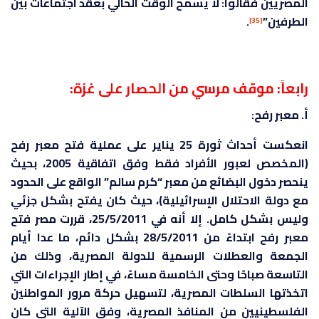
المصريين فقالوا: لا يسمح الوقت الحالي بعقد اجتماعات بين
الطرفين”
.
[35]
رابعاً: موقف مرسي من الحصار على غزة:
أ. معبر رفح:
انعكست أحداث ثورة 25 يناير على عملية فتح معبر رفح
(المخصص لعبور الأفراد فقط وفق اتفاقية 2005، بحيث
ينحصر دخول البضائع من معبر “كرم سالم” الواقع على الحدود
مع دولة الاحتلال الإسرائيلية)، حيث كان يفتح بشكل جزئي
وليس بشكل كامل. إلا أنه في 25/5/2011، قررت مصر فتح
معبر رفح ابتداءً من 28/5/2011 بشكل دائم، ما عدا أيام
الجمعة والعطلات الرسمية للدولة المصرية، وذلك من
التاسعة صباحًا وحتى الخامسة مساءً، في إطار الإجراءات التي
اتخذتها السلطات المصرية، لتسهيل حركة مرور المواطنين
الفلسطينيين من المنافذ المصرية، وفق الآلية التي كان