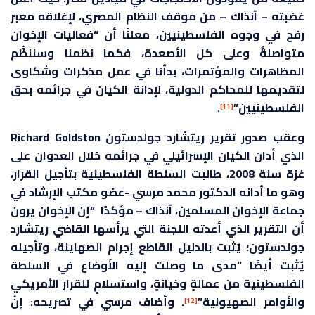
غضبته – آنذاك – من موقف النظام المصري، لإغلاقه معبر
رفح في وجوه الفلسطينيين، معلنًا أن “فعاليات الإخوان
متواصلةٌ وعلى كل الأصعدة، فكما نظمنا وسننظِّم
المظاهرات والمؤتمرات، بدأنا في عمل مذكرات وشكاوى
لتقديمها للمحاكم الدولية، لإدانة الكيان في جرائمه بحق
الفلسطينيين”
.
[11]
وعقب صدور تقرير ريتشارد جولدستون Richard Goldston
الذي أدان الكيان الإسرائيلي في جرائمه خلال العدوان على
غزة سنة 2008، طالبت السلطة الفلسطينية بتأجيل القرار،
وهو ما أدانه الدكتور محمد مرسي -عضو مكتب الإرشاد في
جماعة الإخوان المسلمين، آنذاك – مؤكدًا “إن الإخوان يرون
أن التقرير الذي أعدته اللجنة التي يرأسها القاضي ريتشارد
جولدستون؛ يُثبت بالدليل القاطع إجرام الصهاينة، وتأجيله
يُثبت أيضًا “مدى ما وصلت إليه الأوضاع في السلطة
الفلسطينية من عمالةٍ وخيانةٍ، واستسلامٍ للقرار الأمريكي
والأوامر الصهيونية”
. وأضاف مرسي في تصريحه: إنَّ
[12]