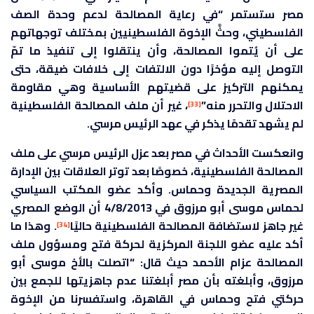
مصر ستستمر “في رعاية المصالحة لدعم وحدة الصف
الفلسطيني، وحثَّ الإخوة الفلسطينيين بمختلف توجهاتهم
على أن يُتموا المصالحة، وأن ينتقلوا إلى تنفيذ ما تمّ
التوصل إليه مؤخرًا دون الالتفات إلى خلافات ضيقة، حتى
يمكنهم التركيز على قضيتهم الأساسية وهي مقاومة
الاحتلال والتحرر منه”
، غير أن ملف المصالحة الفلسطينية
[33]
لم يشهد تقدمًا يذكر في عهد الرئيس مرسي.
وانعكست الأحداث في مصر بعد عزل الرئيس مرسي على ملف
المصالحة الفلسطينية، خصوصًا بعد توتر العلاقات بين الإدارة
المصرية الجديدة وحماس. وأكد عضو المكتب السياسي
لحماس موسى أبو مرزوق في 4/8/2013 أن الوضع المصري
غير جاهز لاستضافة المصالحة الفلسطينية حاليًا
. وهذا ما
[34]
أكد عليه عضو اللجنة المركزية لحركة فتح ومسؤول ملف
المصالحة عزام الأحمد حيث قال: “اتصلت بالأخ موسى أبو
مرزوق، وأبلغته بأن مصر أبلغتنا عدم جاهزيتها للجمع بين
حركتي فتح وحماس في القاهرة، واستفسرنا من الإخوة