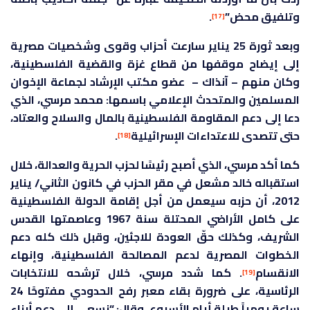
وتلفيق محض”
.
[17]
وبعد ثورة 25 يناير سارعت أحزاب وقوى وشخصيات مصرية
إلى إيضاح موقفها من قطاع غزة والقضية الفلسطينية،
وكان منهم – آنذاك – عضو مكتب الإرشاد لجماعة الإخوان
المسلمين والمتحدث الإعلامي باسمها: محمد مرسي، الذي
دعا إلى دعم المقاومة الفلسطينية بالمال والسلاح والعتاد،
حتى تتصدى للاعتداءات الإسرائيلية
.
[18]
كما أكد مرسي، الذي أصبح رئيسًا لحزب الحرية والعدالة، خلال
استقباله خالد مشعل في مقر الحزب في كانون الثاني/ يناير
2012، أن حزبه سيعمل من أجل إقامة الدولة الفلسطينية
على كامل الأراضي المحتلة سنة 1967 وعاصمتها القدس
الشريف، وكذلك حقّ العودة للاجئين، وقبل ذلك كله دعم
الخطوات المصرية لدعم المصالحة الفلسطينية، وإنهاء
الانقسام
. كما شدد مرسي، خلال ترشحه للانتخابات
[19]
الرئاسية، على ضرورة بقاء معبر رفح الحدودي مفتوحًا 24
ساعة يومياً طيلة أيام الأسبوع، وقال: “نسعى إلى دعم أبناء