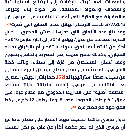
والمعدات العسكرية، بالإضافة إلى البضائع الاستهلاكية
والمعدات والمواد المختلفة، من مواد بناء وغيرها.
وبالمقارنة مع الفترة التي أعقبت الانقلاب على مرسي في
3/7/2013، نلاحظ الارتفاع الهائل لعدد الأنفاق التي دُمرت
.
[51]
وقد بلغ عدد الأنفاق التي دمرها الجيش المصري – خلال
الفترة الممتدة من تموز/ يوليو 2013 إلى آذار/ مارس 2016 –
أكثر من ثلاثة آلاف نفق، سواء بالتفجير أم بالإغراق بمياه
المجاري، وكذلك تدمير مدينة رفح المصرية بالكامل، بدعوى
وقف تسلل المسلحين من غزة إلى سيناء، وباتت خطة
السيسي، المتمثلة في فصل قطاع غزة عن الجزء الشمالي
من سيناء، هدفًا استراتيجيًا له
[52]
. كما باشر الجيش المصري
بعد الانقلاب على مرسي، إقامة “منطقة عازلة” سمّاها
“منطقة أمنية” على الشريط الحدودي مع قطاع غزة، على
عمق 1 كم داخل الحدود المصرية، وعلى طول 12 كم على خطّ
المواجهة مع قطاع غزة
.
[53]
حاول مرسي جاهدًا تخفيف قيود الحصار على قطاع غزة؛ غير
أن مرسي الذي لم يدم حكمه أكثر من عام، لم يكن يمسك