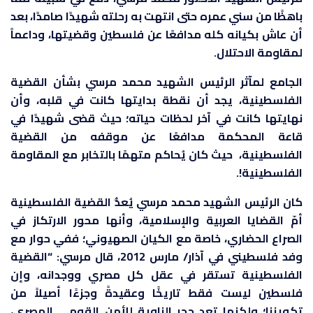
باهظًا من سني عمره حتى انتهت به رحلته شهيدًا صامدًا، بعد
أن عاش بكيانه كله مدافعًا عن فلسطين وقضيتها، وداعماً
لمقاومة الاحتلال.
الجامع لمآثر الرئيس الشهيد محمد مرسي بشأن القضية
الفلسطينية، يجد أن نقطة بدايتها كانت في قلبه، وأن
نهايتها كانت في آخر لحظات حياته؛ حيث قضى شهيدًا في
قاعة المحكمة مدافعًا عن موقفه من القضية
الفلسطينية، حيث كان يُحاكم متهمًا بالتخابر مع المقاومة
الفلسطينية!.
كان الرئيس الشهيد محمد مرسي يُعدُّ القضية الفلسطينية
أمّ القضايا العربية والإسلامية، وأنها محور الارتكاز في
الصراع الحضاري، خاصة مع الكيان الصهيوني؛ ففي حوار مع
وفد فلسطيني في آذار/ مارس 2012، قال مرسي: “القضية
الفلسطينية تستقر في عقل كل مصري ووجدانه، وإن
فلسطين ليست فقط تاريخًا وعقيدةً وجزءًا أصيلاً من
تكويننا؛ ولكنها تعد حجر الزاوية للأمن القومي المصري،