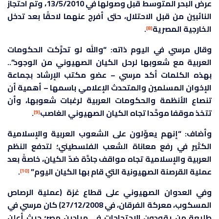
عرض البحر المتوسط قبل وصولها في 13/5/2010، وتم احتجاز
النائبين من قبل الاحتلال، حتى أفرج عنهما لاحقًا بعد تدخل
الخارجية المصرية
.
[8]
وقال مرسي في اليوم ذاته: “والله لو تحرَّكت الحكومات
العربية مع شعوبها لرحل الكيان الصهيوني من الوجود”..
بهذه الكلمات أكد مرسي – عضو مكتب الإرشاد بجماعة
الإخوان المسلمين والمتحدث الإعلامي باسمها – أهمية أن
تنصاع الأنظمة والحكومات العربية لرغبات شعوبها، وأن
تتخذ موقفا موحَّدا تجاه الكيان الصهيوني الغاصب
.
[9]
وأضاف: “إنهم يعوِّلون على الشعوب العربية والإسلامية
الكثير في رفع معاناة الشعب الفلسطيني؛ لتدفع النظم
العربية والإسلامية تجاه مواقف جادَّة ضدّ الكيان، خاصةً بعد
عملية القرصنة الصهيونية التي قام بها الكيان اليوم”
.
[10]
وفي العدوان الصهيوني على قطاع غزة (عملية الرصاص
المسكوب، معركة الفرقان، في 27/12/2008) كان مرسي في
طليعة من يقودون الاحتجاجات في ميادين مصر؛ حيث أعلن