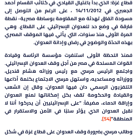
قطاع غزة؛ الذي بدأ باغتيال القيادي في كتائب القسام أحمد
الجعبري في 14/11/2012 ، على الرغم من التوصل إلى
مسودة اتفاق تهدئة مع المقاومة بوساطة مصرية- نقطة
فارقة في وضع حد للعدوان الإسرائيلي على القطاع. وهي
المرة الأولى منذ سنوات، التي يأتي فيها الموقف المصري
بهذه الحدّة والوضوح في رفض وإدانة العدوان.
فمنذ اللحظة الأولى استنفرت مؤسسة الرئاسة وقيادة
القوات المسلحة في مصر من أجل وقف العدوان الإسرائيلي.
واجتمع الرئيس مرسي مع رئيس وزرائه هشام قنديل،
ووزرائه ومساعديه، واستهل مرسي الاجتماع بكلمة أذاعها
التلفزيون الرسمي دان فيها العدوان، وقال إن الشعب
والقيادة والحكومة تقف بكل إمكاناتها لمنع العدوان
وإراقة الدماء، مضيفاً: “على الإسرائيليين أن يدركوا أننا لا
نقبل العدوان الذي يؤثر سلبًا في الأمن والاستقرار في
المنطقة”
[54]
.
وطالب مرسي بضرورة وقف العدوان على قطاع غزة في شكل