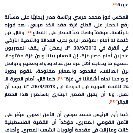
عربية
.
[40]
انعكس فوز محمد مرسي برئاسة مصر إيجابيًّا على مسألة
رفع الحصار على قطاع غزة؛ فقد اتخذ مرسي، بعد فوزه
بالرئاسة، موقفاً واضحًا ضدّ الحصار على القطاع
. وقال، في
[41]
كلمة له أمام المؤتمر الرابع لحزب العدالة والتنمية التركي
في أنقرة في 30/9/2012: “لا يمكن أن يقف المصريون
عاجزين أمام حصار غزة، إن المعابر بيننا وبين غزة مفتوحة،
لتقديم ما يحتاجه أهل غزة من غذاء ودواء وتعليم وتواصل
بين العائلات، فالحدود والمعابر مفتوحة، لنقوم بدورنا
وبواجبنا تجاه أشقائنا في غزة”
. كما قال، أمام الدورة الـ
[42]
24 للقمة العربية في الدوحة في 26/3/2013، “لا يجب أن
نقبل، ولا أن يقبل الضمير البشري باستمرار هذا الحصار
الجائر”
.
[43]
كما رأى الرئيس محمد مرسي أن الأمن العربي مؤثر على
الأمن القومي المصري، مؤكداً أن القضية الفلسطينية
كانت وما زالت في مقدمة أولويات الشعب المصري. وأضاف