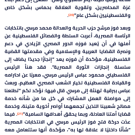
غزة المحاصرين، وتقوية العلاقة بحماس بشكل خاص
والفلسطينيين بشكل عام”
.
[20]
وبعد فوز مرشح حزب الحرية والعدالة محمد مرسي بانتخابات
الرئاسة المصرية، أعربت السلطة والفصائل الفلسطينية عن
أملها في أن يُعيد فوزه الدور المصري الرّيادي في دعم
ونصرة القضايا العربية والإسلامية وفي مقدمتها القضية
الفلسطينية، مؤكدة أن فوزه يعد “إنجازًا جديدًا يضاف إلى
سلسلة إنجازات الثورة المصرية”. فقد هنأ الرئيس
الفلسطيني محمود عباس الرئيس مرسي، معربًا عن احترامه
والقيادة الفلسطينية لخيار الشعب المصري العظيم، وبعث
عباس ببرقية تهنئة إلى مرسي قال فيها: نؤكد لكم “تطلعنا
إلى مواصلة العمل المشترك في كل ما من شأنه خدمة
مصالح شعبينا اللذين تجمعهما أواصر أخوية متينة، وخدمة
قضايا أمتنا العادلة، وبما يحقق أهدافها السامية”
. فيما
[21]
عدّت حركة فتح فوز الرئيس مرسي في الانتخابات المصرية
“شأنًا داخليًا لا علاقة لها به”، مؤكدة أنها ستتعامل معه