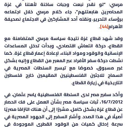
مرسي: “لو نقدر نبعت وجبات ساخنة لأهلنا في غزة
المحاصرين هابعتلهم”، جاء كلام مرسي خلال اجتماعه
برؤساء التحرير، ونقله أحد المشاركين في الاجتماع لصحيفة
الأهرام
[44]
.
وقد شهد قطاع غزة نتيجة سياسة مرسي المتضامنة مع
القطاع، حركة انتعاش اقتصادي، وبدأت تدخل المساعدات
الإنسانية والوقود ومواد البناء، لإعادة إعمار قطاع غزة. كما
نشطت حركة سفر الأفراد عبر المعبر من القطاع وإليه بشكل
غير مسبوق، خصوصًا مع تيسير السلطات المصرية في
السماح للاجئين الفلسطينيين المقيمين خارج فلسطين
التاريخية في زيارة القطاع.
وأكد سفير مصر لدى السلطة الفلسطينية ياسر عثمان، في
16/7/2012، ثبات سياسة مصر بشأن العمل على فك الحصار
عن قطاع غزة بشكل كامل، مشيرًا إلى أن هناك التزامًا مصريًا
أصيلًا في هذا الصدد. وأشار السفير إلى الجهود المصرية في
سرعة إدخال كميات من الوقود القطري الموجودة في