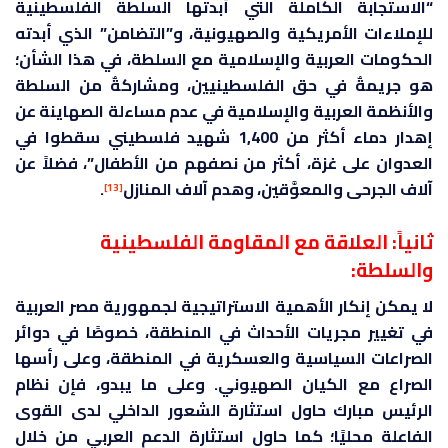
“الاستجابة الكاملة التي أبدتها السلطة الفلسطينية
للإملاءات الأمريكية والصهيونية، و”التضامن” الذي أبدته
الحكومات العربية والإسلامية مع السلطة، في هذا الشأن؛
هو جريمةٌ في حق الفلسطينيين، ومشاركةٌ من السلطة
والأنظمة العربية والإسلامية في عدم مساءلة الصهاينة عن
إهدار دماء أكثر من 1,400 شهيد فلسطيني سقطوا في
العدوان على غزة، أكثر من نصفهم من الأطفال”، فضلاً عن
آلاف الجرحى والمعوَّقين، وهدم آلاف المنازل
.
[13]
ثانياً: العلاقة مع المقاومة الفلسطينية
والسلطة:
لا يمكن إنكار الأهمية الاستراتيجية لجمهورية مصر العربية
في تغيير مجريات الأحداث في المنطقة، خصوصًا في دوائر
الصراعات السياسية والعسكرية في المنطقة، وعلى رأسها
الصراع مع الكيان الصهيوني. وعلى ما يبدو، فإن نظام
الرئيس مبارك حاول استثارة الشعور الداخلي لدى القوى
الفاعلة محليًا؛ كما حاول استثارة الدعم العربي من خلال