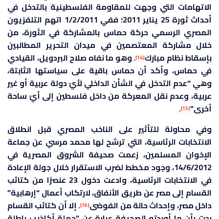
الاتهامات التي وجهت للمقاومة الفلسطينية بالتدخل في
أحداث ثورة 25 يناير 2011؛ ففي 1/2/2011 اتهم التلفزيون
المصري الرسمي حركة حماس بالمشاركة في الثورة، من
خلال مشاركة المعتصمين في ميدان التحرير المطالبين
بإسقاط نظام مبارك
. وهو ما نفاه صلاح البردويل، القيادي
[14]
في حماس، وأكد أن حماس باقية على سياستها الثابتة،
وهي “عدم التدخل في الشأن الداخلي لأيّ دولة عربية أو غير
عربية، وعدم نقل المعركة من داخل فلسطين إلى أيّ ساحة
أخرى”
.
[15]
وفي محاولة للتأثير على الناخب المصري قبل انطلاق
الانتخابات الرئاسية، التي ترشح لها محمد مرسي عن جماعة
الإخوان المسلمين، زعمت صحيفة الشروق المصرية في
14/6/2012، وجود مخطط لضرب الاستقرار خلال جولة الإعادة
في الانتخابات الرئاسية، وادعت دخول 23 عنصرًا من كتائب
القسام إلى مصر عن طريق الأنفاق، لارتكاب أعمال “إرهابية”
داخل مصر، وإحداث حالة من الفوضى
. إلا أن كتائب القسام
[16]
ردت بأن ما أوردته الصحيفة عبارة عن “جملة أكاذيب باطلة