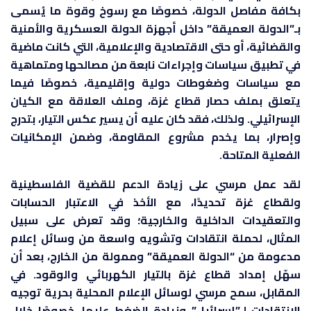
بكافة مفاصل الدولة، خصوصًا مع رسوخ وقوة ما يُسمى
بـ”الدولة العميقة” داخل أجهزة الدولة العسكرية والأمنية
والقضائية، أو حتى الاقتصادية والإعلامية، التي كانت ماضية
في تطبيق سياسات وإجراءات نابعة من مصالحها ومتماهية
مع سياسات وضغوطات دولية وإقليمية، خصوصًا فيما
يتعلق بملف حصار قطاع غزة، وملف العلاقة مع الكيان
الإسرائيلي. ولذلك، فقد كان عليه أن يسير عكس التيار، بتدرج
وإصرار، بما يخدم مشروع المقاومة، وضمن الإمكانيات
الفعلية المتاحة.
لقد عمل مرسي على زيادة الدعم للقضية الفلسطينية
ولقطاع غزة تحديدًا، مع الأخذ في الاعتبار الحسابات
والتعقيدات الداخلية والخارجية؛ وقد تعرض على سبيل
المثال، لحملة انتقادات وتشويه واسعة من وسائل إعلام
مدعومة من “الدولة العميقة” وممولة من الخارج، بعد أن
سهّل إمداد قطاع غزة بالتيار الكهربائي والوقود. في
المقابل، سمح مرسي لوسائل الإعلام المحلية بحرية توجيه
الانتقادات لـ”إسرائيل” وزيادة الضغط عليها، خصوصًا خلال