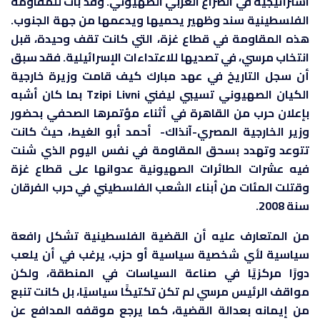
استراتيجية في الصراع العربي الصهيوني. وقد بات للمقاومة
الفلسطينية سند وظهير يحميها ويدعمها من جهة الجنوب.
هذه المقاومة في قطاع غزة، التي كانت تقف وحيدة، قبل
انتخاب مرسي، في تصديها للاعتداءات الإسرائيلية. فقد سبق
أن سجل التاريخ في عهد مبارك كيف قامت وزيرة خارجية
الكيان الصهيوني تسيبي ليفني Tzipi Livni بما كان أشبه
بإعلان حرب من القاهرة في أثناء مؤتمرها الصحفي بحضور
وزير الخارجية المصري-آنذاك- أحمد أبو الغيط، حيث كانت
تتوعد وتهدد بسحق المقاومة في نفس اليوم الذي شنت
فيه عشرات الطائرات الصهيونية عدوانها على قطاع غزة
وقتلت المئات من أبناء الشعب الفلسطيني في حرب الفرقان
سنة 2008.
من المتعارف عليه أن القضية الفلسطينية تشكل رافعة
سياسية لأي شخصية سياسية أو حزب، يرغب في أن يلعب
دورًا مركزيًا في صناعة السياسات في المنطقة، ولكن
مواقف الرئيس مرسي لم تكن تكتيكًا سياسيًا، بل كانت تنبع
من إيمانه بعدالة القضية، كما يرجع موقفه المدافع عن