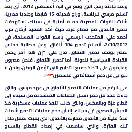
وبعد حادثة رفح، التي وقع في آب/ أغسطس 2012، أي بعد
تسلم مرسي للرئاسة، وراح ضحيته 15 ضابطًا وجنديًا مصريًا،
شنت القوات المصرية حملة أمنية في سيناء، استهدفت
تدمير الأنفاق مع قطاع غزة، حيث أكد العقيد أركان حرب
أحمد علي، المتحدث الرسمي باسم القوات المسلحة، في
2/10/2012، أنه تمّ تدمير 104 أنفاق. وعن مطالبة حماس
لمصر بوقف تدمير الأنفاق، قال علي: “إن هذا أمر يخص
القيادة السياسية للدولة، أما تدمير الأنفاق، فنحن مصرون
وعازمون على اتخاذ جميع التدابير التي تؤمن الوطن، ونحن لا
نتوانى عن دعم أشقائنا في فلسطين”
.
[50]
على الرغم من عمليات التدمير للأنفاق في عهد مرسي، والتي
جاءت للحد من خطر تسلل الجماعات المتشددة من سيناء إلى
قطاع غزة وبالعكس، والتي كانت تنفذ عمليات عسكرية ضدّ
الجيش المصري في سيناء، إلا أن حجم عمليات التدمير شملت
عددًا قليلًا من الأنفاق مقارنة بالأنفاق التي بقيت تعمل خلال
تلك الفترة، والتي ساهمت في إمداد القطاع بالسلاح