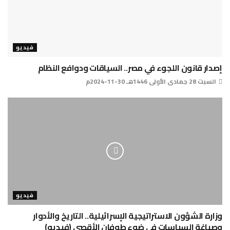
فيديو
إصدار قانون اللجوء في مصر.. السياقات ودوافع النظام
السبت 28 جمادى الأولى 1446هـ 30-11-2024م
فيديو
وزارة الشؤون الاستراتيجية الإسرائيلية.. التاريخ والأدوار
وصياغة السياسات في ضوء طوفان الأقصى (فيديو)