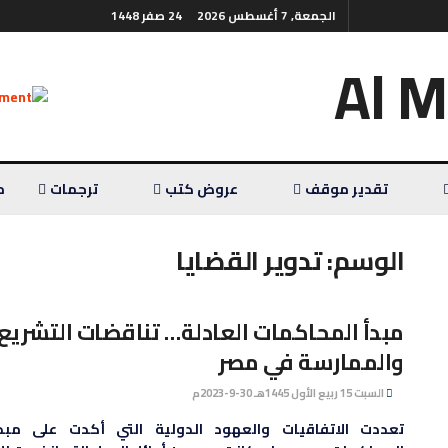
الجمعة, 7 أغسطس 2026
24 صفر 1448
تقدير موقف
عروض كتب
ترجمات
م
الوسم:
تدوير القضايا
مبدأ المحاكمات العادلة… تناقضات التشريع
والممارسة في مصر
السبت 15 ربيع الأول 1445هـ 30-9-2023م
تعددت الاتفاقيات والعهود الدولية التي أكدت على مبدأ