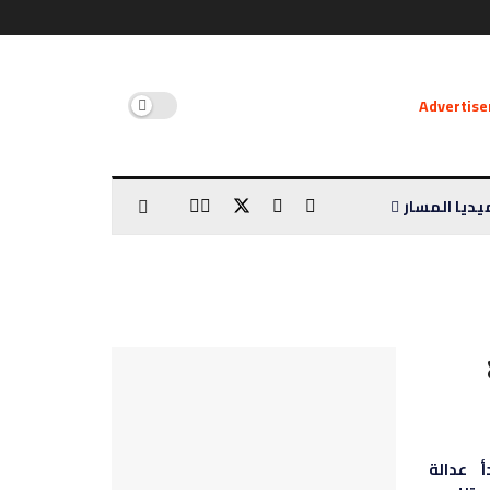
يديا المسار
 عدالة