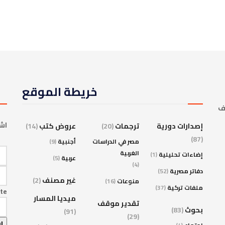
خريطة الموقع
ف
اشت
إصدارات دورية
ترجمات
(20)
عروض كتب
(14)
(87)
مصر في الدراسات
أجنبية
(9)
الغربية
إضاءات تحليلية
(1)
عربية
(5)
(4)
دفاتر مصرية
(52)
غير مصنف
(2)
منوعات
(16)
ملفات تركية
(37)
te
ميديا المسار
تقدير موقف
بحوث
(83)
(91)
(29)
ا