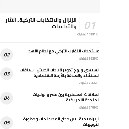
الزلزال والانتخابات التركية.. الآثار
والتداعيات
10191 تشارك
مستجدات التقارب التركي مع نظام الأسد
9528 تشارك
السيسي ونهج تدوير قيادات الجيش.. سياقات
الاستثناء والعلاقة بالأزمة الاقتصادية
7264 تشارك
العلاقات العسكرية بين مصر والولايات
المتحدة الأمريكية
6489 تشارك
الإبراهيمية.. بين خداع المصطلحات وخطورة
التوجهات