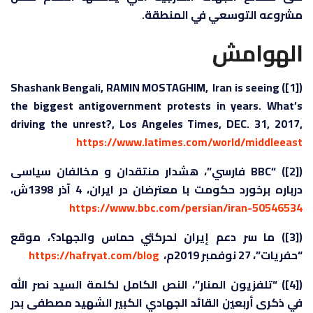
مشروعه التوسعي في المنطقة.
الهوامش
([1]) Shashank Bengali, RAMIN MOSTAGHIM, Iran is seeing
the biggest antigovernment protests in years. What’s
driving the unrest?, Los Angeles Times, DEC. 31, 2017,
https://www.latimes.com/world/middleeast
([2]) “BBC فارسي”، هشدار منتقدان و مخالفان سیاسی
درباره برخورد حکومت با معترضان در ایران، 4 آذر 1398ش،
https://www.bbc.com/persian/iran-50546534
([3]) ما سر دعم إيران لحركتي حماس والجهاد؟، موقع
“حفريات”، 27 نوفمبر 2019م،
https://hafryat.com/blog
([4]) “تلفزيون المنار”، النص الكامل لكلمة السيد نصر الله
في ذكرى أربعين القائد الجهادي الكبير الشهيد مصطفى بدر