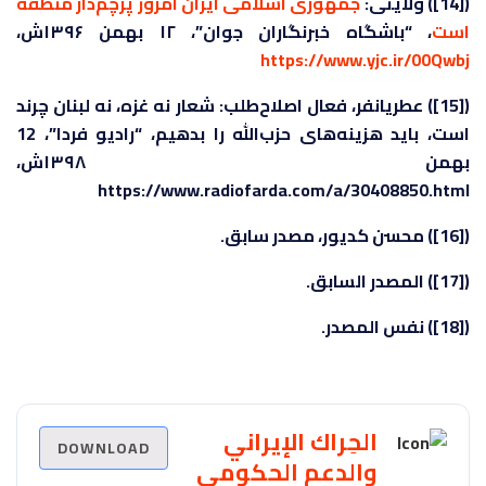
([14]) ولایتی:
جمهوری اسلامی ایران امروز پرچم‌دار منطقه
است
، “باشگاه خبرنگاران جوان”، ۱۲ بهمن ۱۳۹۶ش،
https://www.yjc.ir/00Qwbj
([15]) عطریانفر، فعال اصلاح‌طلب: شعار نه غزه، نه لبنان چرند
است، باید هزینه‌های حزب‌الله را بدهیم، “راديو فردا”، 12
بهمن ۱۳۹۸ش،
https://www.radiofarda.com/a/30408850.html
([16]) محسن كديور، مصدر سابق.
([17]) المصدر السابق.
([18]) نفس المصدر.
الحِراك الإيراني
DOWNLOAD
والدعم الحكومي