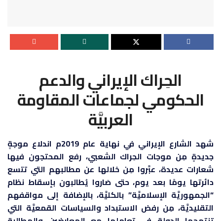
الحِراك الإيراني والدعم
الحكومي لجماعات المقاومة
العربيَّة
شهد الشارع الإيراني في نهاية عام 2019م اندلاع موجةٍ
جديدةٍ مِن موجات الحِراك الشعبي، رفع المحتجون فيها
شعارات عديدة، عبَّروا مِن خلالها عن مطالبهم التي تتسع
دائرتها يومًا بعد يوم، حتى صَاروا يُطالبون بإسقاط نظام
“الجمهوريَّة الإسلاميَّة” بالكليَّة، بالإضافة إلى مواقفهم
التقليديَّة، مِن رفض الاستبداد والسياسات القمعيَّة التي
تنتهجها الدولة في تعاملها مع المعارضين والمطالبة