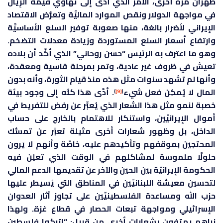
طهران مَرَّة أخرى، الأمر الذي أدَّى إلى تهاوي قيمة الرِيال
في مواجهة الدولار ونقص الموارد الماليَّة وتعرُّض الاقتصاد
الإيراني لأضرار بالغة، منها صعوبة توفير السلع الأساسيَّة
وارتفاع أسعار السلع المستوردة وزيادة معدلات التضخم.
وهو ما اعترف به الرئيس “حسن روحاني” الذي أكَّد أن بلاده
تعيش في ظروف غير عادية، وتمر بمرحلة قاسية ومعقدة،
وأنها لم تشهد سنوات مثل هذه منذ قيام الثورة، وأنه بدون
المال لا يُمكِن فعل شيء
. أدَّى هذا كلُّه إلى وجود بيئة
)
[9]
(
خصبة لنمو مثل هذا الشعار الذي يُعبِّر عن رفض للتفريط في
أموال الإيرانيَّين، واستنكار للاهتمام بالخارج على حساب
الداخل، بل وظهور شعارات أخرى مثيلة تعبِّر عن تمسُّك
المحتجين بموقفهم وتأكيدهم عليه، خاصَّة وأنهم لا يَرون
حلولًا ملموسة لمشاكلهم في الوقت الذي تعلِن فيه
الحكومة الإيرانيَّة بين الحين والآخر عن تقديمها الدعم المالي
لتحسين معيشة اللبنانيِّين في المناطق التي يُسيطر عليها
حزب الله ومساعدة الفلسطينيِّين على تجاوز آثار العدوان
الإسرائيلي ومواجهة تبعات الحصار في قطاع غزة. ولهذا
نراهم يهتفون بشعارات أخرى مِن قبيل: “اتركوا فلسطين