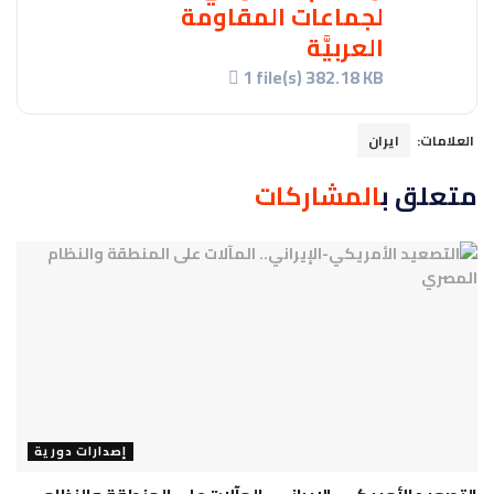
لجماعات المقاومة
العربيَّة
1 file(s)
382.18 KB
العلامات:
ايران
متعلق ب
المشاركات
إصدارات دورية