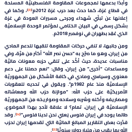
وأبدًا بدعمها لمجموعات المقاومة الفلسطينيَّة المسلحة
في قطاع غزة، كما حدث بعد حرب غزة 2012م
، وكما في
)
[3]
(
إعلانها عن تبنِّي شهداء وجرحى مسيرات العودة في غزة
بشكل رسمي في البيان الختامي لمؤتمر الوحدة الإسلاميَّة
الذي عُقِد بطهران في نوفمبر 2018م.
ومِن جانبها، لا تنفي حركات المقاومة تلقيها للدعم المادي
مِن إيران، وهو ما صرَّح به “حسن نصر الله” أكثر مِن مَرَّة، وفي
مناسبات عديدة، حيث أكَّد على تلقي حزبه معونات ماليَّة
ومساعدات “أخرى” مِن إيران، وقال: “نعم حصلنا على دعم
معنوي وسياسي ومادي في كافة الأشكال مِن الجمهوريَّة
الإسلاميَّة منذ عام 1982م”. ويقول في تحديه للعقوبات
الأمريكيَّة على حزب الله: “موازنة حزب الله ومعاشاته
ومصاريفه وأكله وشربه وسلاحه وصواريخه مِن الجمهوريَّة
الإسلاميَّة في إيران، تمام؟ لا علاقة لأحدٍ بهذا الموضوع،
طالما يوجد في إيران فلوس يَعنِي نحن لدينا فلوس”
. وقد
)
[4]
(
قدَّرت بعض التقارير المبالغ الماليَّة التي تقدمها إيران لحزب
الله بما يقرب مِن مليار دولار سنويًّا
.
)
[5]
(