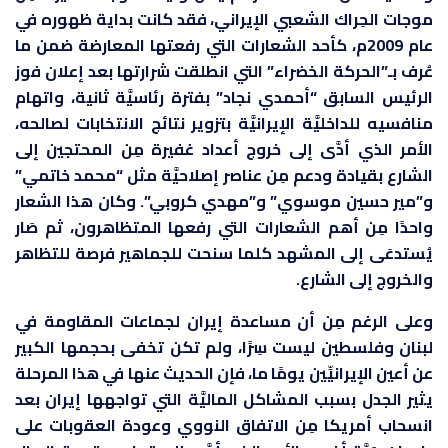
موجات الحِراك الشعبي الإيراني، فقد كانت بداية ظهوره في
عام 2009م، كأحد الشعارات التي رفعتها المعارضة ضمن ما
عُرف بـ”الحركة الخضراء” التي انطلقت شرارتها بعد إعلان فوز
الرئيس السابق “أحمدي نجاد” بفترة رئاسيَّة ثانية، واتهام
منافسيه للداخليَّة الإيرانيَّة بتزوير نتائج الانتخابات لصالحه،
الأمر الذي أدَّى إلى خروج أعداد غفيرة مِن المحتجين إلى
الشارع بقيادة ودعم مِن عناصر إصلاحيَّة مثل “محمد خاتمي”
و”مير حسين موسوي” و”مهدي كروبي”. وكان هذا الشعار
واحدًا مِن أهم الشعارات التي رفعها المتظاهرون، ثم صَار
يُستدعَى إلى المشهد كلما سنحت للجماهير فرصة للتظاهر
والخروج إلى الشارع.
وعلى الرغم مِن أن مساعدة إيران لجماعات المقاومة في
لبنان وفلسطين ليست سِرًا، ولم تكن تخفى بحجمها الكبير
عن أعين الإيرانيِّين يومًا ما، فإن الحديث عنها في هذا المرحلة
يثير الجدل بسبب المشاكل الماليَّة التي تواجهها إيران بعد
انسحاب أمريكا مِن الاتفاق النووي وعودة العقوبات على