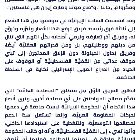
وفكَّروا في حالنا”، و”ضاع صوتنا وصَارت إيران هي فلسطين”.
وقد انقسمت الساحة الإيرانيُّة في موقفها مِن هذا الشعار
إلى ثلاثة فرق رئيسة: فريق يَرفع هذا الشعار ويُبرِّره ويُروِّج
له، وفريق آخر يُعارضه ويَرمي أصحابه بكلِّ التهم التي تنال
مِن دينهم ووطنيتهم، بل ومِن قدراتهم العقليَّة أيضًا،
وفريق يُحاول الحيلولة دون انزلاق المحتجين إلى تبنِّي
موقف عدائي مِن القضيَّة الفلسطينيَّة أو الوقوف على
الحياد مِن الصراع العربي الإسرائيلي نكاية في السلطة
الحاكمة.
انظلق الفريق الأوَّل مِن منطلق “المصلحة العامَّة” التي
تقدِّم مصالح المواطنين على أيِّ مصلحة أخرى، ويَرى أنصار
هذا الاتجاه أن الحكومة الإيرانيَّة ليست صادقة في دعمها
لحركات المقاومة العربيَّة، وإنما تستغل هذا الدعم
لمصالحها التوسعيَّة، وللتغطية على استبدادها الداخلي،
وأنها تسيء إلى القضيَّة الفسطينيَّة. وأنه لو كانت الحكومة
الإيرانيَّة صادقة في نصرتها للمظلوم فعليها أن تُنصِف