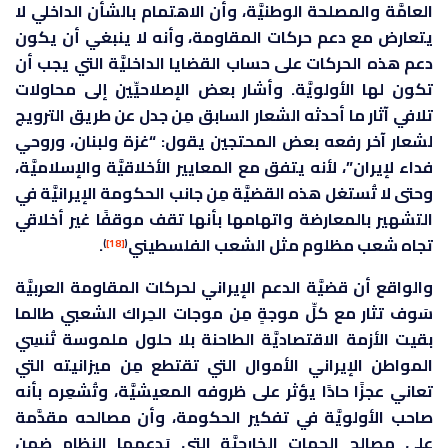
العامَّة والمصلحة الوطنيَّة، وأن الاهتمام بالشأن الداخلي لا
يتعارض مع دعم حركات المقاومة، وأنه لا ينبغي أن يكون
دعم هذه الحركات على حساب القضايا الداخليَّة التي يجب أن
تكون لها الأولويَّة. وأشار بعض الإصلاحيِّين إلى محاولات
تلافي آثار ما أحدثه الشعار السابق مِن جدل عن طريق الترويج
لشعار آخر رفعه بعض المحتجين يقول: “غزة ولبنان، وروحي
فداء لإيران”، لأنه يتفق مع المعايير الأخلاقيَّة والإسلاميَّة،
وحتى لا تُستغل هذه القضيَّة مِن جانب الحكومة الإيرانيَّة في
التشهير بالمعارضة واتهامها بأنها تقف موقفًا غير أخلاقي
تجاه شعب مظلوم مثل الشعب الفلسطيني
.
)
[18]
(
والواقع أن قضيَّة الدعم الإيراني لحركات المقاومة العربيَّة
سَوف تثار مع كلِّ موجةٍ مِن موجات الحِراك الشعبي طالما
بقيت الأزمة الاقتصاديَّة الطاحنة بلا حلول ملموسة تُنسِي
المواطن الإيراني الأموال التي تقتطع مِن ميزانيته التي
تعاني عجزًا حادًا يؤثر على ظروفه المعيشيَّة، وتُشعِره بأنه
صاحب الأولويَّة في تفكير الحكومة، وأن مصالحه مقدَّمة
على مصالح الجهات الخارجيَّة التي يَدعمها النظام ضمن