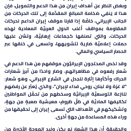
وبغض النظر عن أهداف إيران مِن هذا الدعم والتمويل، فإن
هذا لا يَنفِي ضخامة المبالغ المقدَّمة إلى تلك الحركات مِن
الجانب الإيراني، خاصَّة إذا قارنا موقف إيران الداعم لحركات
المقاومة بمواقف أغلب الدول العربيَّة المعادية لهذه
الحركات، والتي تصنفها كجماعات إرهابيَّة، وتشن عليها
حملات إعلاميَّة ضارية لتشويهها، وتسعى في خنقها عبر
الحصار السياسي والمالي.
وقد لخص المحتجون الإيرانيُّون موقفهم مِن هذا الدعم في
شعار رفعوه في مظاهراتهم، وصَار واحدًا مِن أبرز شعارات
الحِراك وأكثرها إثارة للجدل في الشارع الإيراني، وهو شعار:
“لا غزة ولا لبنان، روحي فداء لإيران”، والذي يُعبِّر عن رفضهم
للنزعة التوسعيَّة الإيرانيَّة وسخطهم مِن تحمَّل المواطنين
تكاليفها الماديَّة في ظلِّ ظروفٍ معيشية صعبةٍ مِن جهةٍ،
وتشكيكهم في الأهداف التي تسعى إيران إلى تحقيقها مِن
وراء هذه المساعدة مِن جهةٍ أخرى.
والحقيقة أن هذا الشعار لم يكن وليد الموجة الأخيرة مِن