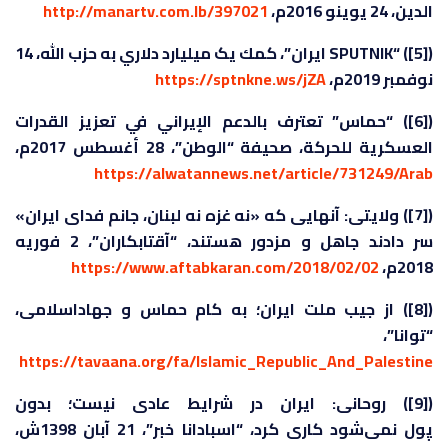
الدين، 24 يوينو 2016م،
http://manartv.com.lb/397021
([5]) “SPUTNIK ايران”، كمك یک میلیارد دلاري به حزب الله، 14
نوفمبر 2019م،
https://sptnkne.ws/jZA
([6]) “حماس” تعترف بالدعم الإيراني في تعزيز القدرات
العسكرية للحركة، صحيفة “الوطن”، 28 أغسطس 2017م،
https://alwatannews.net/article/731249/Arab
([7]) ولایتی: آنهایی که «نه غزه نه لبنان، جانم فدای ایران»
سر دادند جاهل و مزدور هستند، “آقتابكاران”، 2 فوريه
2018م،
https://www.aftabkaran.com/2018/02/02
([8]) از جیب ملت ایران؛ به کام حماس و جهاداسلامی،
“توانا”،
https://tavaana.org/fa/Islamic_Republic_And_Palestine
([9]) روحانی: ایران در شرایط عادی نیست؛ بدون
پول نمی‌شود کاری کرد، “اسبادانا خبر”، 21 آبان 1398ش،