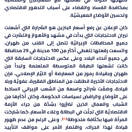
بمكافحة الفساد والقضاء على أسباب التدهور الاقتصادي
وتحسين الأوضاع المعيشيَّة.
كان الإعلان عن رفع أسعار البنزين هو الشرارة التي أشعلت
نيران الاحتجاجات التي بدأت في مشهد والأهواز وانتشرت في
جميع المحافظات الإيرانيَّة لِتصل إلى القلب مِن طهران،
واتسعت رقعتها لِتغطي أكثر مِن 100 مدينة في 29 محافظة
في جميع أنحاء البلاد. وعلى عكس الاحتجاجات السابقة التي
كانت تشعلها الطبقة المتوسطة المتعلمة وتبدأ مِن
طهران وبقيادة رموز مِن المعارضة أو التيَّار الإصلاحي، فإن
الاحتجاجات الأخيرة انطلقت مِن المناطق الفقيرة، عفويَّة وبلا
قيادة، وضمَّت شرائح واسعة مِن الشعب الإيراني الساخط
على الأوضاع والرافض لسياسات الحكومة، وكان أكثرها مِن
الشباب والعمال الذين تضرَّروا بشِدَّة مِن جراء الأزمة
الاقتصاديَّة التي تجلَّت في البطالة وغلاء الأسعار، كما شاركت
المرأة فيها بكثافة ملحوظة
. وعلى الرغم مِن عدم ظهور
)
[1]
(
قيادة لهذا الحِراك، واقتصار الأمر على مواقف التأييد