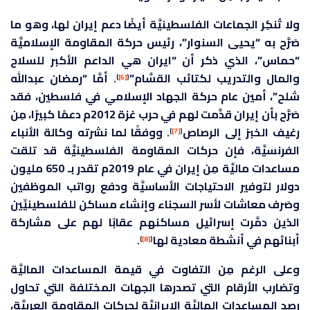
ولا تُنكِر الجماعات الفلسطينيَّة أيضًا دعم إيران لها، وهو ما
صَرَّح به “يحيى السنوار”، رئيس حركة المقاومة الإسلاميَّة
“حماس”، الذي ذكر أن “ايران هي الداعم الأكبر للسلاح
والمال والتدريب لكتائب القسَّام”
. أمَّا “رمضان عبدالله
)
[6]
(
شلح”، أمين عام حركة الجهاد الإسلامي في فلسطين، فقد
صَرَّح بأن إيران قدَّمت لهم في حرب غزة 2012م دعمًا كبيرًا، مِن
رغيف الخبز إلى الرصاص
. ووفقًا لما نشرته وكالة الأنباء
)
[7]
(
الفرنسيَّة، فإن حركات المقاومة الفلسطينيَّة قد تلقت
مساعدات ماليَّة مِن إيران في عام 2019م تقدر بـ 650 مليون
دولار لتوفير الاحتياجات الأساسيَّة ودفع رواتب الموظفين
وصَرف معاشات لأسر السجناء وإنشاء مساكن للفلسطينيِّين
الذين دمَّرت إسرائيل مساكنهم عقابًا لهم على مشاركة
أبنائهم في أنشطة معادية لها
.
)
[8]
(
وعلى الرغم مِن التفاوت في قيمة المساعدات الماليَّة
وتضارب الأرقام التي تصدرها الجهات المختلفة التي تحاول
رصد المساعدات الماليَّة الإيرانيَّة لحركات المقاومة العربيَّة،