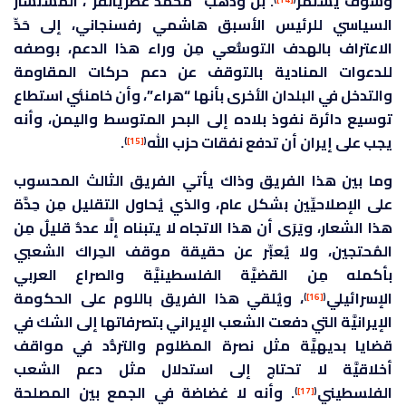
وسَوف يَستمر
. بل وذهب “محمد عطريانفر”، المستشار
السياسي للرئيس الأسبق هاشمي رفسنجاني، إلى حَدِّ
الاعتراف بالهدف التوسُّعي مِن وراء هذا الدعم، بوصفه
للدعوات المنادية بالتوقف عن دعم حركات المقاومة
والتدخل في البلدان الأخرى بأنها “هراء”، وأن خامنئي استطاع
توسيع دائرة نفوذ بلاده إلى البحر المتوسط واليمن، وأنه
يجب على إيران أن تدفع نفقات حزب الله
.
)
[15]
(
وما بين هذا الفريق وذاك يأتي الفريق الثالث المحسوب
على الإصلاحيِّين بشكل عام، والذي يُحاول التقليل مِن حِدَّة
هذا الشعار، ويَرَى أن هذا الاتجاه لا يتبناه إلَّا عددٌ قليلٌ مِن
المُحتجين، ولا يُعبِّر عن حقيقة موقف الحِراك الشعبي
بأكمله مِن القضيَّة الفلسطينيَّة والصراع العربي
الإسرائيلي
، ويُلقي هذا الفريق باللوم على الحكومة
)
[16]
(
الإيرانيَّة التي دفعت الشعب الإيراني بتصرفاتها إلى الشك في
قضايا بديهيَّة مثل نصرة المظلوم والتردُّد في مواقف
أخلاقيَّة لا تحتاج إلى استدلال مثل دعم الشعب
الفلسطيني
. وأنه لا غضاضة في الجمع بين المصلحة
)
[17]
(