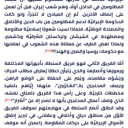
المظلومين في الداخل أولًا، وهم شعب إيران، قبل أن تعمل
على إنصاف الآخرين. ثم إن المبادئ لا تتجزأ، ولو كانت
الحكومة الإيرانيَّة تدعم المظلومين مِن باب الدين والأخلاق
والمصلحة الوطنيَّة، فلماذا نسيت شعوبًا إسلاميَّة مظلومة
ومضطهدة في الشيشان وتركستان الشرقيَّة وكشمير،
ولماذا تغض الطرف عن معاناة هذه الشعوب في تعاملها
مع حكومات روسيا والصين والهند؟!
.
)
[10]
(
أمَّا الفريق الثاني فهو فريق السلطة، بأجهزتها المختلفة
ورموزها وأنصارها، والذي يَتبنَّى خطابًا يُعارض مطالب الحِراك
ويُشوِّه مقاصده، ويُصِر على الحفاظ على الوضع الراهن،
ويَصِف المحتجين بالـ”المُخرِّبين”، متهمًا إيَّاهم بتنفيذ
مخططات خارجيَّة. وعلى رأس هذا الفريق خامنئي نفسُه،
الذي وَصَف أعمال المحتجين بأنها لا تصدر إلا عن “أشرار”
.
)
[11]
(
وقد انطلق أنصار السلطة في مهاجمتهم لموقف الفريق
الأوَّل مِن منطلق ديني وأخلاقي وعقلاني في تبرير إنفاق
الأموال الإيرانيَّة على حركات المقاومة، زاعمين أنه موقف