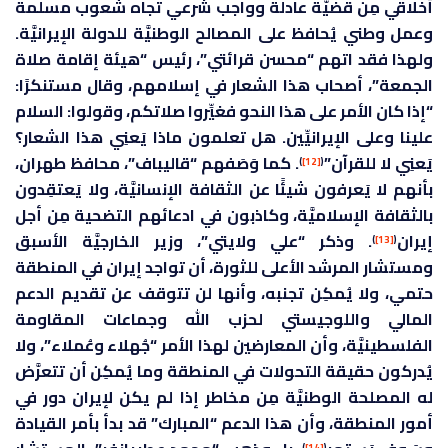
أخلاقي مِن قضيَّة عادلة وواجب شرعي تجاه شعوب مسلمة
وعمل وطني يُحافظ على المصالح الوطنيَّة للدولة الإيرانيَّة.
ولهذا فقد اتهم “محسن قرائتي”، رئيس “هيئة إقامة صلاة
الجمعة”، أصحاب هذا الشعار في إسلامهم، وقال مستنكرًا:
“إذا كان الأمر على هذا النحو فغيِّروا صلاتكم، وقولوا: السلام
علينا وعلى الإيرانيِّين. هل تعلمون ماذا يَعنِي هذا الشعار؟
يَعنِي لا للقرآن”
. كما وَصَفهم “قاليباف”، محافظ طهران،
)
[12]
(
بأنهم لا يَعرفون شيئًا عن الثقافة الإنسانيَّة، ولا يَعتقِدون
بالثقافة الإسلاميَّة، وكاذبون في ادعائهم التضحية مِن أجل
إيران
. وذكر “علي ولايتي”، وزير الخارجيَّة الأسبق
)
[13]
(
ومستشار المرشد الأعلى للثورة، أن تواجد إيران في المنطقة
حتمي، ولا يُمكِن تجنبه، وأنها لن تتوقف عن تقديم الدعم
المالي واللوجيستي لحزب الله وجماعات المقاومة
الفلسطينيَّة، وأن المعارضين لهذا الأمر “جُهلاء وعُملاء”، ولا
يُدركون حقيقة التحولات في المنطقة وما يُمكِن أن تتعرَّض
له المصلحة الوطنيَّة مِن مخاطر إذا لم يكن لإيران دور في
أمور المنطقة، وأن هذا الدعم “المبارك” قد بدأ بأمر القيادة
)
[14]
(