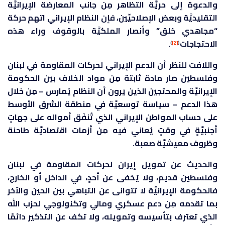
والدعوة إلى حريَّة التظاهر مِن جانب المعارضة الإيرانيَّة
التقليديَّة وبعض الإصلاحيِّين، فإن النظام الإيراني اتهم حركة
“مجاهدي خلق” وأنصار الملكيَّة بالوقوف وراء هذه
الاحتجاجات
.
)
[2]
(
واللافت للنظر أن الدعم الإيراني لحركات المقاومة في لبنان
وفلسطين صَار مادة ثابتة مِن مواد الخلاف بين الحكومة
الإيرانيَّة والمحتجين الذين يَرون أن النظام يُمارس – مِن خلال
هذا الدعم – سياسة توسعيَّة في منطقة الشرق الأوسط
على حساب المواطن الإيراني الذي تُنفَق أمواله على جهاتٍ
أجنبيَّةٍ في وقتٍ يُعاني فيه مِن أزمات اقتصاديَّة طاحنة
وظروف معيشيَّة صعبة.
والحديث عن تمويل إيران لحركات المقاومة في لبنان
وفلسطين قديم، ولا يَخفى عن أحدٍ، في الداخل أو الخارج،
فالحكومة الإيرانيَّة لا تتوانى عن التباهي بين الحين والآخر
بما تقدمه مِن دعم عسكري ومالي وتكنولوجي لحزب الله
الذي تعترف بتأسيسه وتمويله، ولا تكف عن التذكير دائمًا