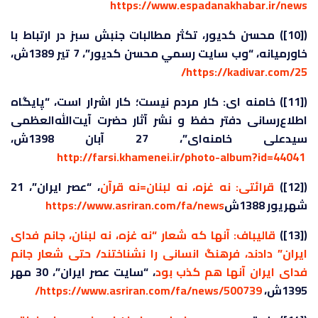
https://www.espadanakhabar.ir/news
([10]) محسن كديور، تکثر مطالبات جنبش سبز در ارتباط با
خاورمیانه، “وب سايت رسمي محسن كديور”، 7 تير 1389ش،
https://kadivar.com/25/
([11]) خامنه اى: کار مردم نیست؛ کار اشرار است، “پايگاه
اطلاع‌رسانی دفتر حفظ و نشر آثار حضرت آيت‌الله‌العظمی
سيدعلی خامنه‌ای”، 27 آبان 1398ش،
http://farsi.khamenei.ir/photo-album?id=44041
([12])
قرائتی: نه غزه، نه لبنان=نه قرآن
، “عصر ايران”، 21
شهريور 1388ش
https://www.asriran.com/fa/news
([13])
قالیباف: آنها که شعار “نه غزه، نه لبنان، جانم فدای
ایران” دادند، فرهنگ انسانی را نشناختند/ حتی شعار جانم
فدای ایران آنها هم کذب بود
، “سايت عصر ايران”، 30 مهر
1395ش،
https://www.asriran.com/fa/news/500739/