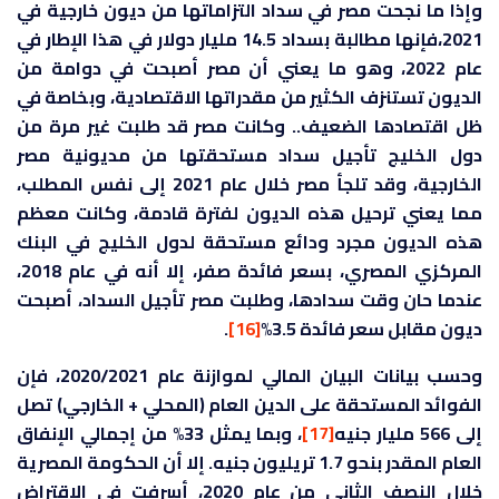
وإذا ما نجحت مصر في سداد التزاماتها من ديون خارجية في
2021،فإنها مطالبة بسداد 14.5 مليار دولار في هذا الإطار في
عام 2022، وهو ما يعني أن مصر أصبحت في دوامة من
الديون تستنزف الكثير من مقدراتها الاقتصادية، وبخاصة في
ظل اقتصادها الضعيف.. وكانت مصر قد طلبت غير مرة من
دول الخليج تأجيل سداد مستحقتها من مديونية مصر
الخارجية، وقد تلجأ مصر خلال عام 2021 إلى نفس المطلب،
مما يعني ترحيل هذه الديون لفترة قادمة، وكانت معظم
هذه الديون مجرد ودائع مستحقة لدول الخليج في البنك
المركزي المصري، بسعر فائدة صفر، إلا أنه في عام 2018،
عندما حان وقت سدادها، وطلبت مصر تأجيل السداد، أصبحت
ديون مقابل سعر فائدة 3.5%
[16]
.
وحسب بيانات البيان المالي لموازنة عام 2020/2021، فإن
الفوائد المستحقة على الدين العام (المحلي + الخارجي) تصل
إلى 566 مليار جنيه
[17]
، وبما يمثل 33% من إجمالي الإنفاق
العام المقدر بنحو 1.7 تريليون جنيه. إلا أن الحكومة المصرية
خلال النصف الثاني من عام 2020، أسرفت في الاقتراض