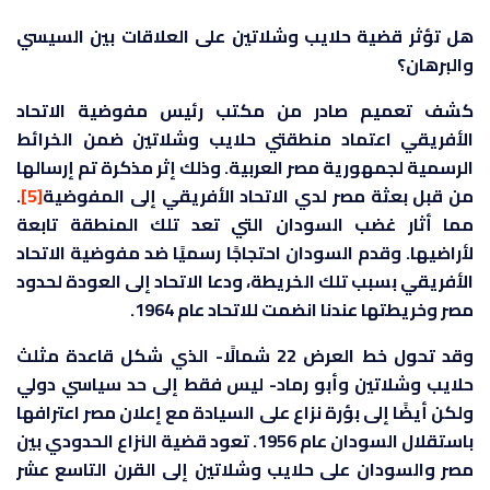
هل تؤثر قضية حلايب وشلاتين على العلاقات بين السيسي
والبرهان؟
كشف تعميم صادر من مكتب رئيس مفوضية الاتحاد
الأفريقي اعتماد منطقتي حلايب وشلاتين ضمن الخرائط
الرسمية لجمهورية مصر العربية. وذلك إثر مذكرة تم إرسالها
من قبل بعثة مصر لدي الاتحاد الأفريقي إلى المفوضية
[5]
.
مما أثار غضب السودان التي تعد تلك المنطقة تابعة
لأراضيها. وقدم السودان احتجاجًا رسميًا ضد مفوضية الاتحاد
الأفريقي بسبب تلك الخريطة، ودعا الاتحاد إلى العودة لحدود
مصر وخريطتها عندنا انضمت للاتحاد عام 1964.
وقد تحول خط العرض 22 شمالًا- الذي شكل قاعدة مثلث
حلايب وشلاتين وأبو رماد- ليس فقط إلى حد سياسي دولي
ولكن أيضًا إلى بؤرة نزاع على السيادة مع إعلان مصر اعترافها
باستقلال السودان عام 1956. تعود قضية النزاع الحدودي بين
مصر والسودان على حلايب وشلاتين إلى القرن التاسع عشر