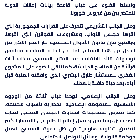
ونسلط الضوء على غياب قاعدة بيانات إعانات الدولة
للمتضريين من فيروس كورونا.
وعلى الجانب التشريعي نتعرف على القرارات الجمهورية التي
أقرها مجلس النواب، ومشروعات القوانين التي أقرها،
وبالطبع فإن قانون الأحوال الشخصية حاز القدر الأكبر من
الجدل في هذا السياق. أما في الحالة الثقافية فنناقش
توجيهات قائد الانقلاب عبد الفتاح السيسي بحذف آيات
قرآنيَّة من المناهج الدراسيَّة، كما نلقي الضوء على المشروع
الفكري للمستشار طارق البشري، الذي وافقته المنية قبل
أيام، بعد حياة حافلة بالعطاء.
وعلى الجانب الإعلامي، لوحظ غياب ثلاثة من الوجوه
الأساسية للمنظومة الإعلامية المصرية لأسباب مختلفة.
كما نتعرض لمستجدات انتخابات التجددي النصفي لنقابة
الصحفيين، ونناقش رد فعل إعلام النظام على الانتشار الكبير
لتطبيق “كلوب هاوس” في ظل دعوة السيسي لعمل
حوكمة قانونية لوسائل التواصل الاجتماعي.