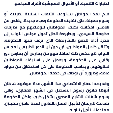
اعتبارات التنمية، أو الأحوال المعيشية لأفراد المجتمع.
فلم يعد المواطن يستوعب التبعات السلبية لضريبة أو
رسوم معينة، حتى تفاجئه الحكومة بعبء جديدة، يقلص من
هامش امكانية تكيف المواطنين لأوضاعهم مع تصرفات
حكومة السيسي.. وبطبيعة الحال تحول مجلس النواب إلى
مجرد أداة للدفع بالتشريعات التي ترغب فيها الحكومة،
وتثقل كاهل المواطنين، في حين أن الدور الطبيعي لمجلس
النواب هو عكس ذلك تمامًا، فهو من يفترض أن يمارس دور
رقابي على الحكومة، ويعمل على استيفاء المواطنين
لحقوقهم، ويحاسب الحكومة على كل استحقاق من موارد
عامة، وضرورة أن توظف في خدمة المواطنين.
وقد رصد الدفتر الاقتصادي هذا الشهر، عدة موضوعات، كان
أبرزها قانون رسوم التسجيل في الشهر العقاري، وهي
رسوم شغلت الشارع المصري بشكل كبير، ولكن الحكومة
تقدمت للبرلمان لتأجيل العمل بالقانون لمدة عامين مقبلين،
مما دعنا، لتأجيل تناوله.