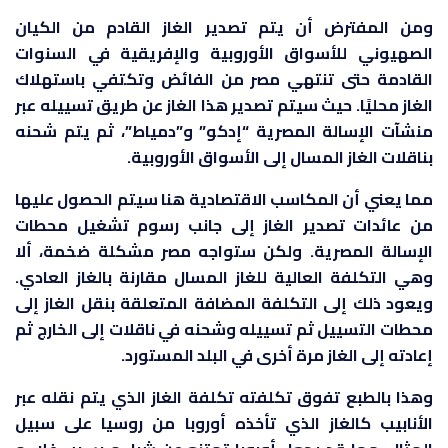
ومن المفترض أن يتم تصدير الغاز القادم من الكيان
الصهيوني للأسواق الأوروبية والإفريقية في السنوات
القادمة حتى تنتهي مصر من الفائض وتكتفي باستهلاك
الغاز محليًا. حيث سيتم تصدير هذا الغاز عن طريق تسييله عبر
منشآت الإسالة المصرية “إدكو” و”دمياط”، ثم يتم شحنه
بناقلات الغاز المسال إلى الأسواق الأوروبية.
مما يعني أن المكاسب الاقتصادية هنا سيتم الحصول عليها
من عائدات تصدير الغاز إلى جانب رسوم تشغيل محطات
الإسالة المصرية. ولكن ستواجه مصر مشكلة ضخمة، ألا
وهي التكلفة العالية للغاز المسال مقارنة بالغاز العادي.
ويعود ذلك إلى التكلفة المضافة المتعلقة بنقل الغاز إلى
محطات التسييل ثم تسييله وشحنه في ناقلات إلى الخارج ثم
إعادته إلى الغاز مرة أخرى في البلد المستورد.
وهذا بالطبع تفوق تكلفته تكلفة الغاز الذي يتم نقله عبر
الأنابيب كالغاز الذي تأخذه أوروبا من روسيا على سبيل