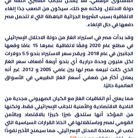
المستوى الرسمي، فلا يمكن للجانب المصري الثقة في
دولة الاحتلال. ولكنه مع ذلك، سيكون من الصعب جدًا إلغاء
الاتفاقية بسبب الشروط الجزائية الباهظة التي لا تتحمل مصر
دفعها في حال الإلغاء.
وقد بدأت مصر في استيراد الغاز من دولة الاحتلال الإسرائيلي
في مطلع عام 2020 وفقًا لاتفاقية عمرها 15 عامًا وقعها
الجانبين في عام 2018. ويقدر سعر الاستيراد بنحو 5.5 دولارات
لكل مليون وحدة حرارية أي بنحو أربعة أضعاف سعر الغاز
الذي كانت تبيعه مصر لها بين عامي 2005 و 2012. غير أنه
يعادل أكثر من ضعفي أسعار الغاز الطبيعي في الأسواق
العالمية حاليًا.
مما يعني أم اتفاقيات الغاز مع الكيان الصهيوني مجدية من
الناحية الاقتصادية والأمنية للجانب الإسرائيلي فقط، ولكنها
من المؤكد أنها ستلحق ضررًا كبيرًا بالاقتصاد وبالأمن
القومي لمصر وباستقلالها في اتخاذ القرارات السياسية التي
تصب في مصلحة المحتل الإسرائيلي، مما سيمنح الأخير نفوذًا