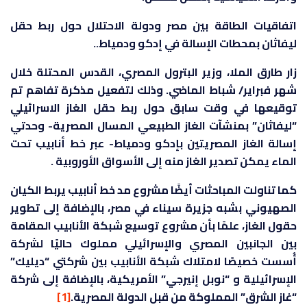
اتفاقيات الطاقة بين مصر ودولة الاحتلال
حول ربط حقل
ليفاثان بمحطات الإسالة في إدكو ودمياط..
زار طارق الملا، وزير البترول المصري، القدس المحتلة خلال
شهر فبراير/ شباط الماضي. وذلك لتفعيل مذكرة تفاهم تم
توقيعها في وقت سابق حول ربط حقل الغاز الاسرائيلي
“ليفاثان” بمنشآت الغاز الطبيعي المسال المصرية- وحدتي
إسالة الغاز المصريتين بإدكو ودمياط- عبر خط أنابيب تحت
الماء يمكن تصدير الغاز منه إلى الأسواق الأوروبية .
كما تناولت المباحثات أيضًا مشروع مد خط أنابيب يربط الكيان
الصهيوني بشبه جزيرة سيناء في مصر، بالإضافة إلى تطوير
حقول الغاز، علمًا بأن مشروع توسيع شبكة الأنابيب المقامة
بين الجانبين المصري والإسرائيلي مملوك حاليًا لشركة
أُسست خصيصًا لامتلاك شبكة الأنابيب بين شركتي “ديليك”
الإسرائيلية و “نوبل إنيرجي” الأمريكية، بالإضافة إلى شركة
“غاز الشرق” المملوكة من قبل الدولة المصرية.
[1]