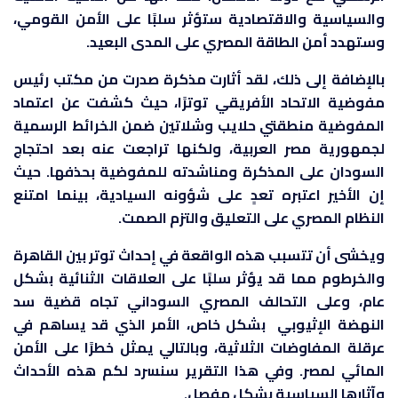
والسياسية والاقتصادية ستؤثر سلبًا على الأمن القومي،
وستهدد أمن الطاقة المصري على المدى البعيد.
بالإضافة إلى ذلك، لقد أثارت مذكرة صدرت من مكتب رئيس
مفوضية الاتحاد الأفريقي توترًا، حيث كشفت عن اعتماد
المفوضية منطقتي حلايب وشلاتين ضمن الخرائط الرسمية
لجمهورية مصر العربية، ولكنها تراجعت عنه بعد احتجاج
السودان على المذكرة ومناشدته للمفوضية بحذفها. حيث
إن الأخير اعتبره تعدٍ على شؤونه السيادية، بينما امتنع
النظام المصري على التعليق والتزم الصمت.
ويخشى أن تتسبب هذه الواقعة في إحداث توتر بين القاهرة
والخرطوم مما قد يؤثر سلبًا على العلاقات الثنائية بشكل
عام، وعلى التحالف المصري السوداني تجاه قضية سد
النهضة الإثيوبي بشكل خاص، الأمر الذي قد يساهم في
عرقلة المفاوضات الثلاثية، وبالتالي يمثل خطرًا على الأمن
المائي لمصر. وفي هذا التقرير سنسرد لكم هذه الأحداث
وآثارها السياسية بشكل مفصل.