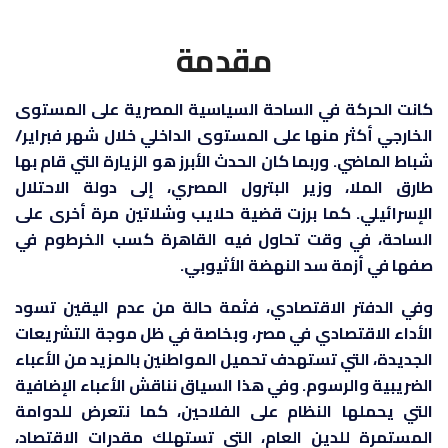
مقدمة
كانت الحركة في الساحة السياسية المصرية على المستوى
الخارجي أكثر منها على المستوى الداخلي خلال شهر فبراير/
شباط الماضي. وربما كان الحدث الأبرز هو الزيارة التي قام بها
طارق الملا، وزير البترول المصري، إلى دولة الاحتلال
الإسرائيلي. كما برزت قضية حلايب وشلاتين مرة أخرى على
الساحة، في وقت تحاول فيه القاهرة كسب الخرطوم في
صفها في أزمة سد النهضة الأثيوبي.
وفي الدفتر الاقتصادي، فثمة حالة من عدم اليقين تسود
الأداء الاقتصادي في مصر، وبخاصة في ظل موجة التشريعات
الجديدة، التي تستهدف تحميل المواطنين بالمزيد من الأعباء
الضريبية والرسوم. وفي هذا السياق نناقش الأعباء الإضافية
التي يحملها النظام على الفلاحين، كما نتعرض للدوامة
المستمرة للدين العام، التي تستهلك مقدرات الاقتصاد،