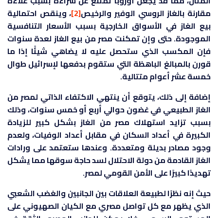
المثال، مما قد يجعل أوروبا تمتنع عن شراءه بسبب غلاءه
مقارنة بالغاز الروسي الوفير والرخيص
[2]
، وينقص احتمالية
بيع الغاز في الأسواق الخارجية بسبب الأسعار التنافسية
الموجودة. حتى وإن تمكنت مصر من بيع الغاز لعدة سنوات
فإن المكسب الذي ستحصل عليه لا يضاهي شيئًا إذا ما
قورن بالمبالغ الباهظة التي ستقوم بدفعها لإسرائيل طوال
خمسة عشر أعوام متتالية.
إضافة إلى ذلك، يتوقع أن ينتهي الاكتفاء الذاتي لمصر من
الغاز الطبيعي في غضون حوالي أربع أو خمس سنوات، وذلك
بسبب تزايد استهلاك مصر من الغاز بشكل كبير للزيادة
الكبيرة في أعداد السكان في مقابل أعداد الوفيات، ولعدم
وجود مصادر بديلة ومتعددة. وعندها ستعتمد على ورادات
الغاز القادمة من دولة الاحتلال لسد حاجة سوقها مما يشكل
تهديدًا كبيرًا على الأمن القومي لمصر.
حيث إنه نظرًا لطبيعة العلاقات بين الجانبين والغضب الشعبي
الذي يظهر مع كل تواصل مصري مع الكيان الصهيوني على