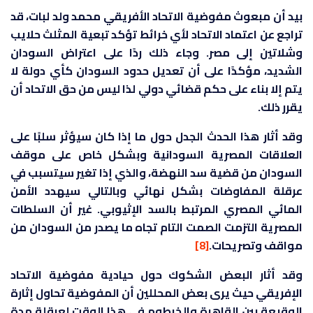
بيد أن مبعوث مفوضية الاتحاد الأفريقي محمد ولد لبات، قد
تراجع عن اعتماد الاتحاد لأي خرائط تؤكد تبعية المثلث حلايب
وشلاتين إلى مصر. وجاء ذلك ردًا على اعتراض السودان
الشديد، مؤكدًا على أن تعديل حدود السودان كأي دولة لا
يتم إلا بناء على حكم قضائي دولي لذا ليس من حق الاتحاد أن
يقرر ذلك.
وقد أثار هذا الحدث الجدل حول ما إذا كان سيؤثر سلبًا على
العلاقات المصرية السودانية وبشكل خاص على موقف
السودان من قضية سد النهضة، والذي إذا تغير سيتسبب في
عرقلة المفاوضات بشكل نهائي وبالتالي سيهدد الأمن
المائي المصري المرتبط بالسد الإثيوبي. غير أن السلطات
المصرية التزمت الصمت التام تجاه ما يصدر من السودان من
مواقف وتصريحات.
[8]
وقد أثار البعض الشكوك حول حيادية مفوضية الاتحاد
الإفريقي حيث يرى بعض المحللين أن المفوضية تحاول إثارة
الوقيعة بين القاهرة والخرطوم في هذا الوقت لعرقلة مدة