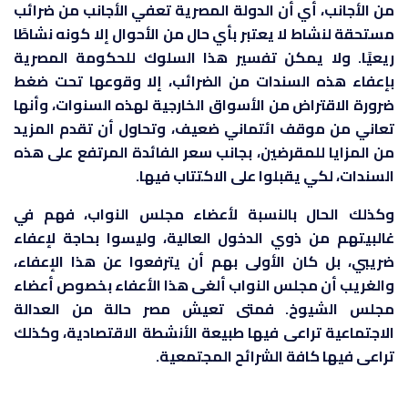
من الأجانب، أي أن الدولة المصرية تعفي الأجانب من ضرائب
مستحقة لنشاط لا يعتبر بأي حال من الأحوال إلا كونه نشاطًا
ريعيًا. ولا يمكن تفسير هذا السلوك للحكومة المصرية
بإعفاء هذه السندات من الضرائب، إلا وقوعها تحت ضغط
ضرورة الاقتراض من الأسواق الخارجية لهذه السنوات، وأنها
تعاني من موقف ائتماني ضعيف، وتحاول أن تقدم المزيد
من المزايا للمقرضين، بجانب سعر الفائدة المرتفع على هذه
السندات، لكي يقبلوا على الاكتتاب فيها.
وكذلك الحال بالنسبة لأعضاء مجلس النواب، فهم في
غالبيتهم من ذوي الدخول العالية، وليسوا بحاجة لإعفاء
ضريبي، بل كان الأولى بهم أن يترفعوا عن هذا الإعفاء،
والغريب أن مجلس النواب ألغى هذا الأعفاء بخصوص أعضاء
مجلس الشيوخ. فمتى تعيش مصر حالة من العدالة
الاجتماعية تراعى فيها طبيعة الأنشطة الاقتصادية، وكذلك
تراعى فيها كافة الشرائح المجتمعية.