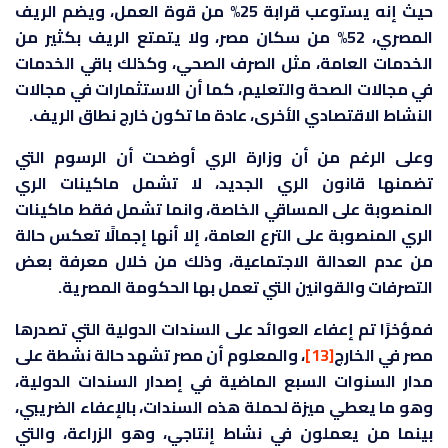
حيث إنه يستوعب قرابة 25% من قوة العمل، ويضم الريف
المصري، 52% من سكان مصر، ولا يتمتع الريف بكثير من
الخدمات العامة، مثل الصرف الصحي، وكذلك باقي الخدمات
في مجالات الصحة والتعليم، كما أن الاستثمارات في مجالات
النشاط الاقتصادي الأخرى، عادة ما تكون خارج نطاق الريف.
وعلى الرغم من أن وزارة الري أوضحت أن الرسوم التي
تضمنها قانون الري الجديد، لا تشمل ماكينات الري
المنصوبة على المساقي الخاصة، وانما تشمل فقط ماكينات
الري المنصوبة على الترع العامة، إلا أنها إجمالًا تعكس حالة
من عدم العدالة الاجتماعية، وذلك من خلال معرفة بعض
التصرفات والقوانين التي تعمل بها الحكومة المصرية.
فمؤخرًا تم إعفاء العوائد على السندات الدولية التي تصدرها
مصر في الخارج
[13]
، والمعلوم أن مصر تشهد حالة نشطة على
مدار السنوات السبع الماضية في إصدار السندات الدولية،
وهو ما يعطي ميزة لحملة هذه السندات، بالإعفاء الضريبي،
بينما من يعملون في نشاط إنتاجي، وهو الزراعة، والتي