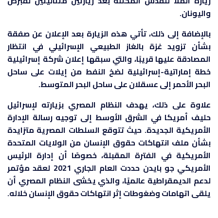
زيارة الملا للقدس المحتلة بعد زيارتين متتاليتين لقبرص
واليونان.
بالإضافة إلى ذلك، تأتي هذه الزيارة بعد الإعلان عن صفقة
بشأن تزويد غزة بالغاز الطبيعي الإسرائيلي في انتظار
المصادقة عليها قريبًا، والتي سبقها إعلان شركة إسرائيلية
خطة إماراتية-إسرائيلية لضخ النفط من إيلات على ساحل
البحر الأحمر إلى عسقلان على ساحل البحر المتوسط.
علاوة على ذلك، يهدف النظام المصري بزيارته لإسرائيل
حليف أمريكا في الشرق الأوسط إلى توجيه رسالة الإدارة
الأمريكية الجديدة. حيث تتوقع السلطات المصرية متزايدة
بشأن ملف انتهاكات حقوق الإنسان من الولايات المتحدة
الأمريكية في الفترة المقبلة، خصوصًا أن إدارة الرئيس
الأمريكي جو بايدن حددت العام الجاري 2021 لعقد مؤتمر
لدعم الديمقراطية عالميًا، والذي يخشى النظام المصري أن
يلقى اتهامات وضغوطات إثر انتهاكات حقوق الإنسان خلاله.