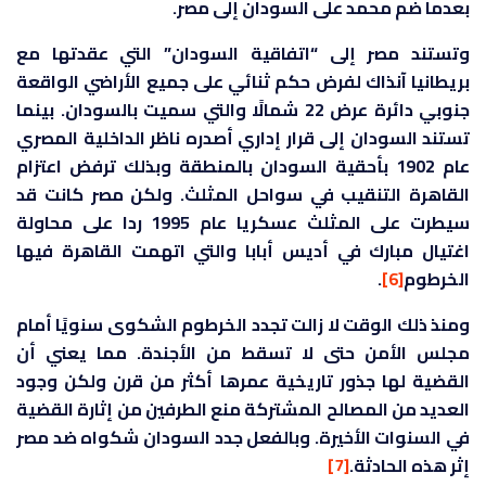
بعدما ضم محمد على السودان إلى مصر.
وتستند مصر إلى “اتفاقية السودان” التي عقدتها مع
بريطانيا آنذاك لفرض حكم ثنائي على جميع الأراضي الواقعة
جنوبي دائرة عرض 22 شمالًا والتي سميت بالسودان. بينما
تستند السودان إلى قرار إداري أصدره ناظر الداخلية المصري
عام 1902 بأحقية السودان بالمنطقة وبذلك ترفض اعتزام
القاهرة التنقيب في سواحل المثلث. ولكن مصر كانت قد
سيطرت على المثلث عسكريا عام 1995 ردا على محاولة
اغتيال مبارك في أديس أبابا والتي اتهمت القاهرة فيها
الخرطوم
[6]
.
ومنذ ذلك الوقت لا زالت تجدد الخرطوم الشكوى سنويًا أمام
مجلس الأمن حتى لا تسقط من الأجندة. مما يعني أن
القضية لها جذور تاريخية عمرها أكثر من قرن ولكن وجود
العديد من المصالح المشتركة منع الطرفين من إثارة القضية
في السنوات الأخيرة. وبالفعل جدد السودان شكواه ضد مصر
إثر هذه الحادثة.
[7]