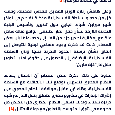
حاسمًا في علاقته مع مصر.
[3]
وعلى هامش زيارة الوزير المصري للقدس المحتلة، وقعت
كل من مصر والسلطة الفلسطينية مذكرة تفاهم في أواخر
شهر فبراير/ شباط الجاري حول تطوير وتأسيس البنية
التحتية اللازمة بشأن حقل الغاز الطبيعي الواقع قبالة ساحل
غزة مع إمكانية تصدير جزء من الغاز إلى مصر، علمًا بأن بعض
المصادر كانت قد ذكرت وجود مساعي تركية للتوصل إلى
اتفاق بشأن ترسيم الحدود البحرية بينها وبين السلطة
الفلسطينية بالإضافة إلى الحصول على حقوق امتياز تطوير
حقل غاز “غزة مارين”.
علاوة على ذلك، ذكرت بعض المصادر أن الاحتلال يساعد
النظام المصري لتسهيل توقيع تلك الاتفاقية مع السلطة
الفلسطينية، وذلك في مقابل موافقة النظام المصري على
إشراك الإمارات في مشروع مقترح متعلق بنقل الغاز عبر شبه
جزيرة سيناء. وبذلك يسعى النظام المصري من التخلص من
خصومه في شرق المتوسط بالتعاون مع دولة الاحتلال.
[4]