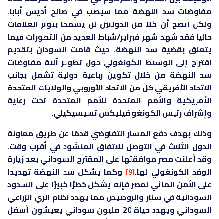
مفاوضات سد النهضة مما سيصب في صالح أديس أبابا.
ولكن اتضح أن كلًا من الدولتين لن يسمحا بتوتر العلاقات
حاليًا فقد شهد شهر فبراير/شباط العديد من التطورات فيما
يتعلق بقضية سد النهضة. حيث قامت السودان بتقديم
اقتراح إلى الوسيط الكونغولي حول تطوير آلية مفاوضات
سد النهضة من خلال تكوين رباعية دولية تشمل بجانب
الاتحاد الأفريقي كل من الاتحاد الأوروبي والولايات المتحدة
الأمريكية والأمم المتحدة للأمم المتحدة تحت رعاية
وإشراف رئيس الكونغو فيليكس تسيسيكيلي.
وذلك بهدف دفع المسار التفاوضي قدمًا عن طريق معاونة
الدول الثلاث في التوصل للاتفاق المنشود في أقرب وقت.
وقد أعلنت مصر موافقتها على المقترح السوداني بعد زيارة
الوفد الكونغولي لها.
[9]
وكما يشكل سد النهضة تهديدًا
على الأمن المائي لمصر فإنه يشكل خطرًا كبيرًا على السدود
السودانية في سنار والروصيص مما يهدد نظام الري الزراعي
السوداني ويهدد حياة 20 مليون سوداني يعيشون أسفل