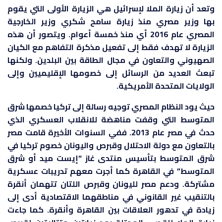
وتعد أن زيارة الملا لإسرائيل هي الزيارة الأولى التي يقوم
بها وزير مصري منذ زيارة سامح شكري وزير الخارجية
المصري عام 2016 أي منذ خمسة أعوام. ويتصور أن هذه
الزيارة لا تهدف فقط إلى تفعيل مذكرة التفاهم مع الكيان
الصهيوني والتعاون في مجال الطاقة بين البلدين. ولكنها
تبعث العديد من الرسائل إلى خصومها الإقليميين وإلى
الولايات المتحدة الأمريكية.
حيث يود النظام المصري توجيه رسالة إلى تركيا خصمها شرق
المتوسط التي وقفت مناهضة للانقلاب العسكري الذي
حدث في مصر عام 2013. ففي السنوات الأخيرة قامت مصر
بالتعاون مع دولة الاحتلال وقبرص واليونان خصوم تركيا في
شرق المتوسط بتأسيس منتدى غاز “إيست ميد أو شرق
المتوسط” في القاهرة كما أجرت معهم تدريبات عسكرية
مشتركة. ودعم مصر لليونان وقبرص اللتان تتهمان أنقرة
بالتنقيب غير القانوني في مناطقهما الاقتصادية أدى إلى
زيادة في تدهور العلاقات بين القاهرة وأنقرة. كما جاءت