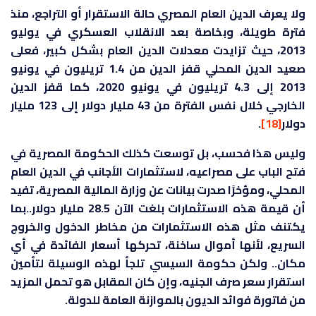
ولا يعرف الدين العام المصري حالة الاستقرار أو التراجع، منذ
فترة طويلة، وبخاصة بعد الانقلاب العسكري في يوليو
2013، حيث تزايدت معدلات الدين العام بشكل كبير، فعلى
صعيد الدين المحلي قفز الدين من 1.4 تريليون في يونيو
2013 إلى 4.3 تريليون في يونيو 2020، كما قفز الدين
الخارجي خلال نفس الفترة من 43 مليار دولار إلى 123 مليار
دولار
[18]
.
وليس هذا فحسب، بل توسعت كذلك الحكومة المصرية في
فتح الباب على مصراعيه، لاستثمارات الأجانب في الدين العام
المحلي، ومؤخرًا صدرت بيانات عن وزارة المالية المصرية، تفيد
أن قيمة هذه الاستثمارات بلغت الآن 28.5 مليار دولار..بما
يكتنف مثل هذه الاستثمارات من مخاطر الدخول والخروج
السريع، لأنها أموال ساخنة، تحركها أسعار الفائدة في أي
مكان.. ولكن حكومة السيسي تلجأ لهذه الوسيلة لتأمين
استقرار سعر صرف الجنيه، وإن كان المقابل هو تحمل المزيد
من فاتورة فوائد الديون بالموازنة العامة للدولة.