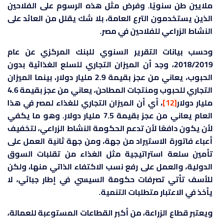
ملايين طن سنويًا. وفرض مثل هذه الرسوم على الفلاحين
الذين يستخدمون الترع العامة، بلا شك يقلل من العائد على
النشاط الزراعي للفلاحين في مصر.
وحسب بيانات التقرير السنوي للبنك المركزي عن عام
2018/2019، وجد أن الميزان التجاري للسلع الغذائية بدون
الحبوب، يعاني من عجز بقيمة 2.9 مليار دولار، بينما الميزان
التجاري للحبوب ومنتجات المطاحن، يعاني من عجز بقيمة 4.6
مليار دولار
[12]
، أي أن الميزان التجاري للغذاء لمصر في هذا
العام يعاني من عجز بقيمة 7.5 مليار دولار. وهو ما يكفي
لأن يكون دافعًا لأن تدعم الحكومة النشاط الزراعي، لتخفيف
أعباء فاتورة الاستيراد من جهة، ومن جهة ثانية العمل على
تأمين سلعة استراتيجية مثل الغذاء من تقلبات السوق
الدولية، والعمل على رفع نسب الاكتفاء الذاتي منها، ولكن
للأسف تأتي تصرفات حكومة السيسي في إطار جبائي، لا
يأخذ في الاعتبار متطلبات التنمية.
ويعتبر قطاع الزراعة، من أكبر القطاعات المستوعبة للعمالة،