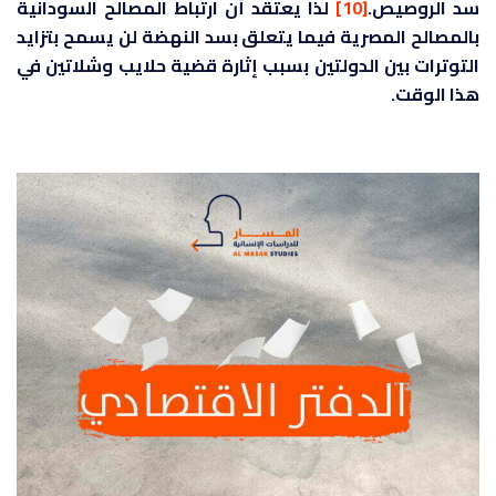
سد الروصيص.
[10]
لذا يعتقد أن ارتباط المصالح السودانية
بالمصالح المصرية فيما يتعلق بسد النهضة لن يسمح بتزايد
التوترات بين الدولتين بسبب إثارة قضية حلايب وشلاتين في
هذا الوقت.