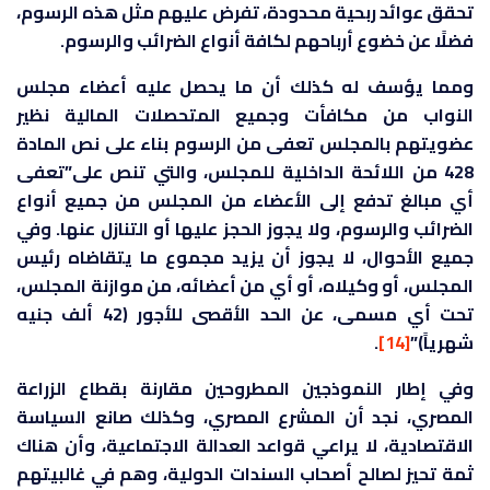
تحقق عوائد ربحية محدودة، تفرض عليهم مثل هذه الرسوم،
فضلًا عن خضوع أرباحهم لكافة أنواع الضرائب والرسوم.
ومما يؤسف له كذلك أن ما يحصل عليه أعضاء مجلس
النواب من مكافأت وجميع المتحصلات المالية نظير
عضويتهم بالمجلس تعفى من الرسوم بناء على نص المادة
428 من اللائحة الداخلية للمجلس، والتي تنص على”تعفى
أي مبالغ تدفع إلى الأعضاء من المجلس من جميع أنواع
الضرائب والرسوم، ولا يجوز الحجز عليها أو التنازل عنها. وفي
جميع الأحوال، لا يجوز أن يزيد مجموع ما يتقاضاه رئيس
المجلس، أو وكيلاه، أو أي من أعضائه، من موازنة المجلس،
تحت أي مسمى، عن الحد الأقصى للأجور (42 ألف جنيه
شهرياً)”
[14]
.
وفي إطار النموذجين المطروحين مقارنة بقطاع الزراعة
المصري، نجد أن المشرع المصري، وكذلك صانع السياسة
الاقتصادية، لا يراعي قواعد العدالة الاجتماعية، وأن هناك
ثمة تحيز لصالح أصحاب السندات الدولية، وهم في غالبيتهم