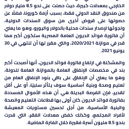
الخارجي بمعدلات كبيرة، حيث حصلت على نحو 8.5 مليار دولار
من صندوق النقد الدولي فقط، بسبب أزمة كورونا، فضلًا عن
حصولها على قروض أخرى من سوق السندات الدولية،
ولجوئها لإصدار سندات محلية بالدولار واليورو، وهو ما يعني
أن فاتورة فوائد الديون العامة المصرية ستكون أكبر مما
قدر في موازنة 2020/2021، والتي مقرر لها أن تنتهي في 30
يونيو 2021.
والمشكلة في ارتفاع فاتورة فوائد الديون، أنها أصبحت أكبر
بند في مخصصات الإنفاق العامة بالموازنة العامة للدولة،
وهو ما يعني أن الإنفاق على باقي بنود الإنفاق العام من
تعليم وصحة وبنية أساسية سوف يتأثر سلبيًا، أو على أقل
تقدير، فإن الفرصة البديلة هي أن هذه الأموال المسددة
بفاتورة فوائد الديون كان أولى بها قطاعات التعليم والصحة
والبنية الأساسية، من أجل تحسين مستويات المعيشة
لأفراد المجتمع، وكذلك خفض معدلات الفقر، التي قدرت
بنحو 8.5 مليون أسرة فقيرة خلال الفترة الماضية.