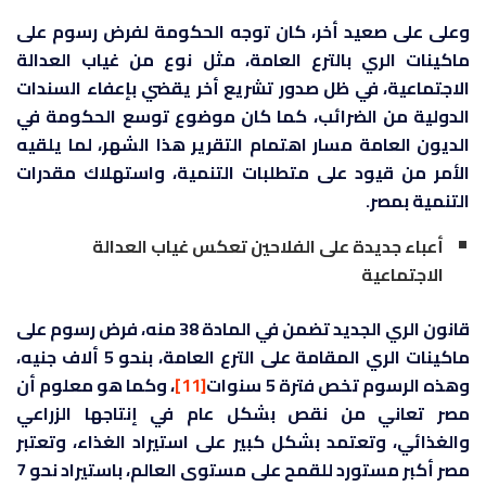
وعلى على صعيد أخر، كان توجه الحكومة لفرض رسوم على
ماكينات الري بالترع العامة، مثل نوع من غياب العدالة
الاجتماعية، في ظل صدور تشريع أخر يقضي بإعفاء السندات
الدولية من الضرائب، كما كان موضوع توسع الحكومة في
الديون العامة مسار اهتمام التقرير هذا الشهر، لما يلقيه
الأمر من قيود على متطلبات التنمية، واستهلاك مقدرات
التنمية بمصر.
أعباء جديدة على الفلاحين تعكس غياب العدالة
الاجتماعية
قانون الري الجديد تضمن في المادة 38 منه، فرض رسوم على
ماكينات الري المقامة على الترع العامة، بنحو 5 ألاف جنيه،
وهذه الرسوم تخص فترة 5 سنوات
[11]
، وكما هو معلوم أن
مصر تعاني من نقص بشكل عام في إنتاجها الزراعي
والغذائي، وتعتمد بشكل كبير على استيراد الغذاء، وتعتبر
مصر أكبر مستورد للقمح على مستوى العالم، باستيراد نحو 7