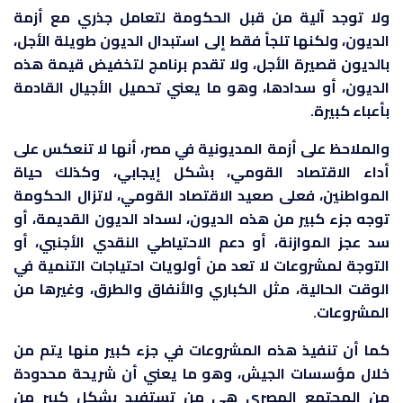
ولا توجد آلية من قبل الحكومة لتعامل جذري مع أزمة
الديون، ولكنها تلجأ فقط إلى استبدال الديون طويلة الأجل،
بالديون قصيرة الأجل، ولا تقدم برنامج لتخفيض قيمة هذه
الديون، أو سدادها، وهو ما يعني تحميل الأجيال القادمة
بأعباء كبيرة.
والملاحظ على أزمة المديونية في مصر، أنها لا تنعكس على
أداء الاقتصاد القومي، بشكل إيجابي، وكذلك حياة
المواطنين، فعلى صعيد الاقتصاد القومي، لاتزال الحكومة
توجه جزء كبير من هذه الديون، لسداد الديون القديمة، أو
سد عجز الموازنة، أو دعم الاحتياطي النقدي الأجنبي، أو
التوجة لمشروعات لا تعد من أولويات احتياجات التنمية في
الوقت الحالية، مثل الكباري والأنفاق والطرق، وغيرها من
المشروعات.
كما أن تنفيذ هذه المشروعات في جزء كبير منها يتم من
خلال مؤسسات الجيش، وهو ما يعني أن شريحة محدودة
من المجتمع المصري هي من تستفيد بشكل كبير من