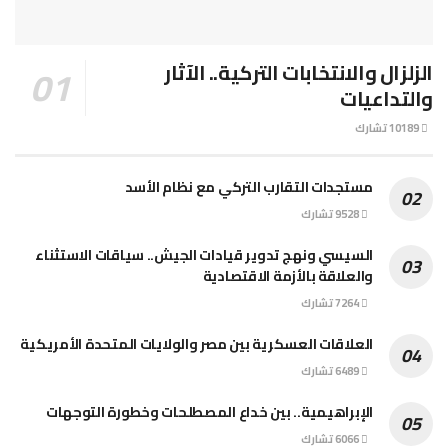
الزلزال والانتخابات التركية.. الآثار
والتداعيات
10189 تشارك
مستجدات التقارب التركي مع نظام الأسد
9528 تشارك
السيسي ونهج تدوير قيادات الجيش.. سياقات الاستثناء
والعلاقة بالأزمة الاقتصادية
7264 تشارك
العلاقات العسكرية بين مصر والولايات المتحدة الأمريكية
6489 تشارك
الإبراهيمية.. بين خداع المصطلحات وخطورة التوجهات
6066 تشارك