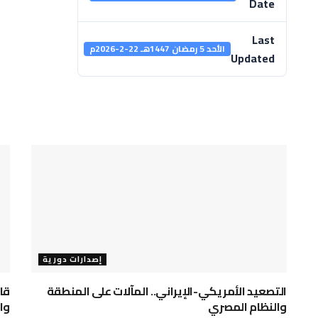
Date
Last
الأحد 5 رمضان 1447هـ 22-2-2026م
Updated
إصدارات دورية
التصعيد الأمريكي-الإيراني.. المآلات على المنطقة
قا
والنظام المصري
وا