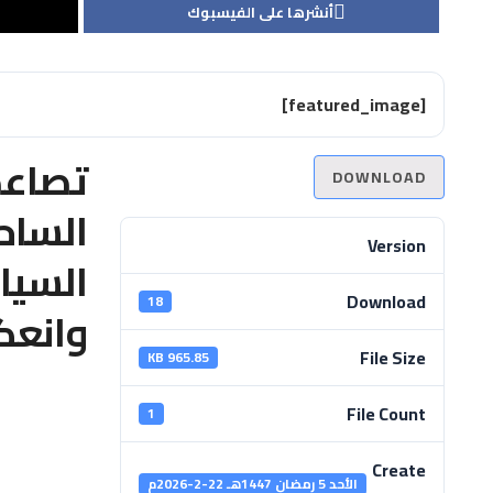
أنشرها على الفيسبوك
[featured_image]
تصاعد
DOWNLOAD
الساحل
Version
السيا
Download
18
وانعك
File Size
965.85 KB
File Count
1
Create
الأحد 5 رمضان 1447هـ 22-2-2026م