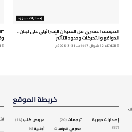
إصدارات دورية
الموقف المصري من العدوان الإسرائيلي على لبنان..
“ا
الدوافع والتحركات وحدود التأثير
وف
الثلاثاء 12 شوال 1447هـ 31-3-2026م
الخمي
خريطة الموقع
ف
اشت
إصدارات دورية
ترجمات
(20)
عروض كتب
(14)
(87)
مصر في الدراسات
أجنبية
(9)