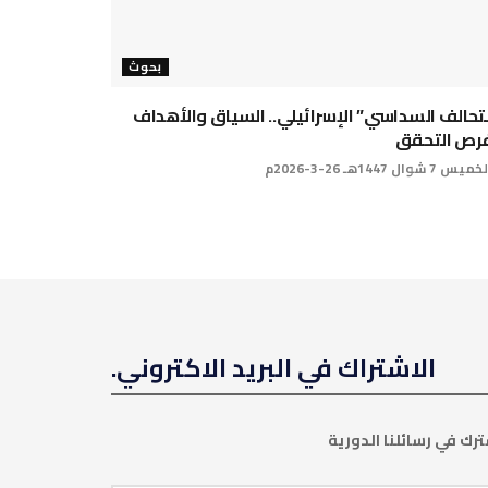
بحوث
لتحالف السداسي” الإسرائيلي.. السياق والأهداف
رص التحقق
س 7 شوال 1447هـ 26-3-2026م
الاشتراك في البريد الاكتروني.
رك في رسائلنا الدورية