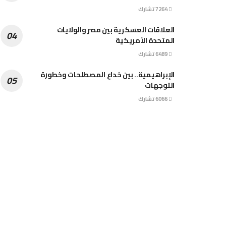
7264 تشارك
العلاقات العسكرية بين مصر والولايات
المتحدة الأمريكية
6489 تشارك
الإبراهيمية.. بين خداع المصطلحات وخطورة
التوجهات
6066 تشارك