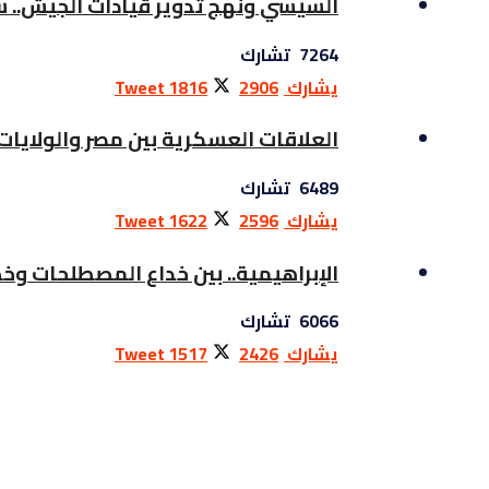
السيسي ونهج تدوير قيادات الجيش.. سي
7264 تشارك
يشارك
2906
1816
Tweet
العلاقات العسكرية بين مصر والولايات
6489 تشارك
يشارك
2596
1622
Tweet
الإبراهيمية.. بين خداع المصطلحات وخ
6066 تشارك
يشارك
2426
1517
Tweet