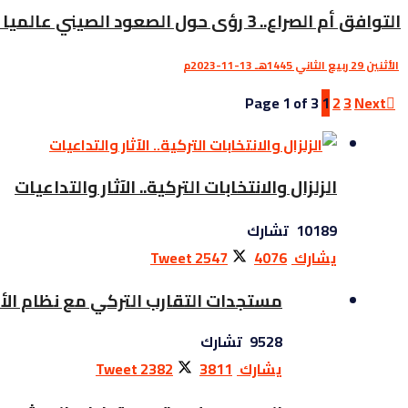
التوافق أم الصراع.. 3 رؤى حول الصعود الصيني عالميا (انفوجراف)
الأثنين 29 ربيع الثاني 1445هـ 13-11-2023م
Page 1 of 3
1
2
3
Next
الزلزال والانتخابات التركية.. الآثار والتداعيات
10189 تشارك
يشارك
4076
2547
Tweet
مستجدات التقارب التركي مع نظام الأ
9528 تشارك
يشارك
3811
2382
Tweet