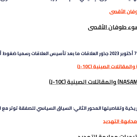
 ضوء طوفان الأقصى
ية وتفاصيلها المحور الثاني: السياق السياسي للصفقة توتر مع الول
تيجيات مجابهة التهديد