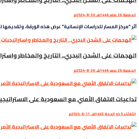
الجمعة 26 صفر 1446هـ 30-8-2024م
آثر "مركز المسار للدراسات الإنسانية" عرض هذه الورقة، وتقديمها لل
الهجمات على الشحن البحري.. التاريخ والمخاطر واسترا
الجمعة 26 صفر 1446هـ 30-8-2024م
تداعيات الاتفاق الأمني مع ‫السعودية‬ على الاستراتيج
الثلاثاء 5 ذو الحجة 1445هـ 11-6-2024م