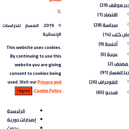
ير موقف
(29)
اقتصاد
(1)
سياسة
(28)
© 2019 المسار للدراسات
الإنسانية
ض كتب
(14)
أجنبية
(9)
This website uses cookies.
عربية
(5)
By continuing to use this
 مصنف
(2)
website you are giving
يا المسار
(91)
consent to cookies being
used. Visit our
Privacy and
انفوجراف
(26)
.
Cookie Policy
I Agree
فيديو
(65)
الرئيسية
إصدارات دورية
بحوث