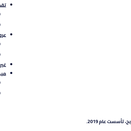
تقد
عرو
غير
ميد
تأسست عام 2019.