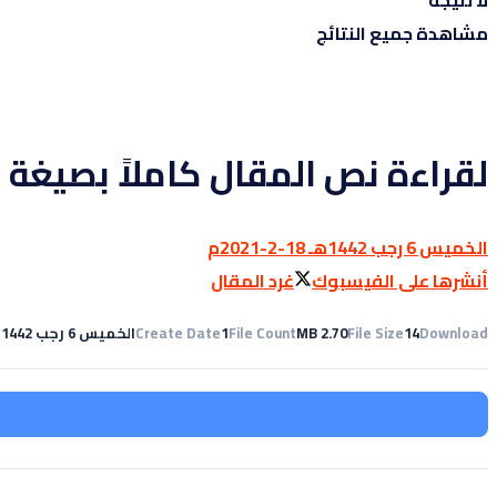
لا نتيجة
مشاهدة جميع النتائج
لقراءة نص المقال كاملاً بصيغة BDF
الخميس 6 رجب 1442هـ 18-2-2021م
أنشرها على الفيسبوك
غرد المقال
Download
14
File Size
2.70 MB
File Count
1
Create Date
الخميس 6 رجب 1442هـ 18-2-2021م