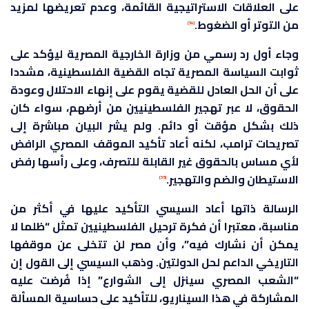
على العلاقات الاستراتيجية القائمة، وعدم تعريضها لمزيد
من التوتر أو الضغوط.
[34]
وجاء أول رد رسمي من وزارة الخارجية المصرية ليؤكد على
ثوابت السياسة المصرية تجاه القضية الفلسطينية، مشددا
على أن الحل العادل للقضية يقوم على إنهاء الاحتلال وعودة
الحقوق، لا عبر تهجير الفلسطينيين من أرضهم، سواء كان
ذلك بشكل مؤقت أو دائم. ولم يشر البيان مباشرة إلى
تصريحات ترامب، لكنه أعاد تأكيد الموقف المصري الرافض
لأي مساس بالحقوق غير القابلة للتصرف، وعلى رأسها رفض
الاستيطان والضم والتهجير.
[35]
الرسالة ذاتها أعاد السيسي التأكيد عليها في أكثر من
مناسبة، معتبرا أن فكرة ترحيل الفلسطينيين تمثل “ظلما لا
يمكن أن نشارك فيه”، وأن مصر لن تتخلى عن موقفها
التاريخي الداعم لحل الدولتين. وذهب السيسي إلى القول إن
“الشعب المصري سينزل إلى الشوارع” إذا فُرضت عليه
المشاركة في هذا السيناريو، للتأكيد على حساسية المسألة