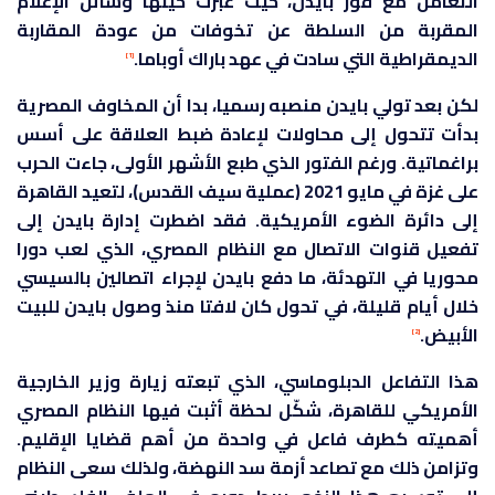
التعامل مع فوز بايدن، حيث عبّرت حينها وسائل الإعلام
المقربة من السلطة عن تخوفات من عودة المقاربة
الديمقراطية التي سادت في عهد باراك أوباما.
[1]
لكن بعد تولي بايدن منصبه رسميا، بدا أن المخاوف المصرية
بدأت تتحول إلى محاولات لإعادة ضبط العلاقة على أسس
براغماتية. ورغم الفتور الذي طبع الأشهر الأولى، جاءت الحرب
على غزة في مايو 2021 (عملية سيف القدس)، لتعيد القاهرة
إلى دائرة الضوء الأمريكية. فقد اضطرت إدارة بايدن إلى
تفعيل قنوات الاتصال مع النظام المصري، الذي لعب دورا
محوريا في التهدئة، ما دفع بايدن لإجراء اتصالين بالسيسي
خلال أيام قليلة، في تحول كان لافتا منذ وصول بايدن للبيت
الأبيض.
[2]
هذا التفاعل الدبلوماسي، الذي تبعته زيارة وزير الخارجية
الأمريكي للقاهرة، شكّل لحظة أثبت فيها النظام المصري
أهميته كطرف فاعل في واحدة من أهم قضايا الإقليم.
وتزامن ذلك مع تصاعد أزمة سد النهضة، ولذلك سعى النظام