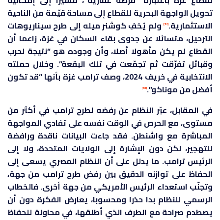
لقطاع غزة باعتباره “فرصة عقارية”، مشيرا إلى إمكانية
تحويل الواجهة البحرية للقطاع إلى مساحة قيّمة من الناحية
الاستثمارية.
ولم يُخفِ كوشنر ميله إلى طرح سيناريوهات
[32]
الترحيل، متسائلا عن جدوى بقاء السكان في غزة، زاعما أن
القطاع لم يكن مأهولا أصلا، وأن وجوده هو “نتيجة لحرب
وقبائل تفرّقت ثم تجمّعت في تلك البقعة”. وخلال حملته
الانتخابية في خريف 2024، وصف ترامب غزة بأنها “قد تكون
أفضل من موناكو”.
[33]
في المقابل، عبّر النظام عن رفضه لطرح ترامب في أكثر من
مستوى، مع الحرص في الوقت نفسه على تفادي المواجهة
المباشرة مع واشنطن. فقد جاءت البيانات ناقدة ورافضة
للتهجير، لكن دون الإشارة إلى الولايات المتحدة، ولا إلى
الرئيس ترامب. ما يدلل على أن النظام المصري يسعى إلى
الحفاظ على توازنه الدقيق بين رفض طرح ترامب من جهة،
وتجنّب استعداء الرئيس الأمريكي من جهة أخرى. فالخطاب
الرسمي للنظام بدا حذرا ومحسوبا، يعارض الفكرة دون أن
يصطدم صراحة مع الطرف الذي أطلقها، في محاولة للحفاظ