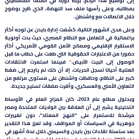
إلى توسيع هذا الزخم، بربط دوره في الملف الفلسطيني
بمطالبه، وعلى رأسها ملف سد النهضة، الذي طُرح بوضوح
خلال الاتصالات مع واشنطن.
وعلى مدى الشهور التالية، كشفت إدارة بايدن عن توجه أكثر
براغماتية في التعامل مع النظام المصري، حيث بدت أولوية
الاستقرار الإقليمي ومصالح الأمن القومي الأمريكي أكثر
حضورا من الاعتبارات الحقوقية التي طغت على خطاب ما قبل
الوصول إلى البيت الأبيض.
فبينما استمرت الانتقادات
[3]
العلنية أحيانا لسجل الحريات، إلا أن ذلك لم يترجم إلى ضغط
كبير على النظام، وحافظت واشنطن على مستوى مرتفع من
التعاون الأمني والعسكري، وأقرت صفقات تسليح جديدة.
وبحلول مطلع عام 2023، كان المزاج العام في الأوساط
التحليلية يشير إلى أن العلاقة بين الولايات المتحدة ومصر
مرشحة للاستمرار على “النهج المعتاد”، دون تغييرات
جوهرية في السياسات أو المواقف. وقد تعزز هذا التقدير
بعد سلسلة لقاءات بين بايدن والسيسي خلال عدة أشهر في