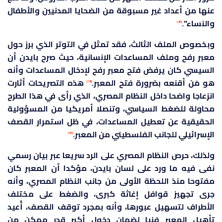
عنها من أعداد غير مسبوقة من الضحايا المدنيين والأطفال
والنساء”.
[18]
وبخصوص الملف الثالث، فقد تمثل في التوتر الذي برز حول
معبر رفح وملف المساعدات الإنسانية، حيث صرح بايدن أن
السيسي كان يرفض فتح معبر رفح لإدخال المساعدات وأنه
هو مَن أقنعه بضرورة فتح المعبر.
هذه التصريحات أثارت
[19]
انزعاجا واضحا داخل النظام المصري، الذي رأى في هذا الطرح
محاولة للضغط السياسي، وتنصلا أمريكيا من المسؤولية
الحقيقية عن تعطيل المساعدات، في ظل استمرار القصف
الإسرائيلي للجانب الفلسطيني من المعبر.
[20]
ولذلك، حرص النظام المصري على الرد سريعا عبر بيان رسمي
نفى فيه ما ورد على لسان بايدن، مؤكدا أن المعبر كان
مفتوحا منذ اللحظة الأولى من جانب النظام المصري، وأنه
جرى تجهيز قوافل إغاثة كبرى، والضغط على مختلف
الأطراف لتسهيل عبورها، وأنه بمجرد توقف القصف، أُعيد
تأهيل المعبر فنيا لضمان دخول أكبر قدر ممكن من