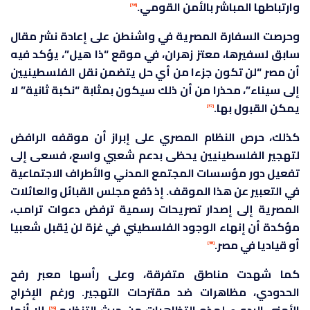
وارتباطها المباشر بالأمن القومي.
[36]
وحرصت السفارة المصرية في واشنطن على إعادة نشر مقال
سابق لسفيرها، معتز زهران، في موقع “ذا هيل”، يؤكد فيه
أن مصر “لن تكون جزءا من أي حل يتضمن نقل الفلسطينيين
إلى سيناء”، محذرا من أن ذلك سيكون بمثابة “نكبة ثانية” لا
يمكن القبول بها.
[37]
كذلك، حرص النظام المصري على إبراز أن موقفه الرافض
لتهجير الفلسطينيين يحظى بدعم شعبي واسع، فسعى إلى
تفعيل دور مؤسسات المجتمع المدني والأطراف الاجتماعية
في التعبير عن هذا الموقف. إذ دُفع مجلس القبائل والعائلات
المصرية إلى إصدار تصريحات رسمية ترفض دعوات ترامب،
مؤكدة أن إنهاء الوجود الفلسطيني في غزة لن يُقبل شعبيا
أو قياديا في مصر.
[38]
كما شهدت مناطق متفرقة، وعلى رأسها معبر رفح
الحدودي، مظاهرات ضد مقترحات التهجير. ورغم الإخراج
[39]