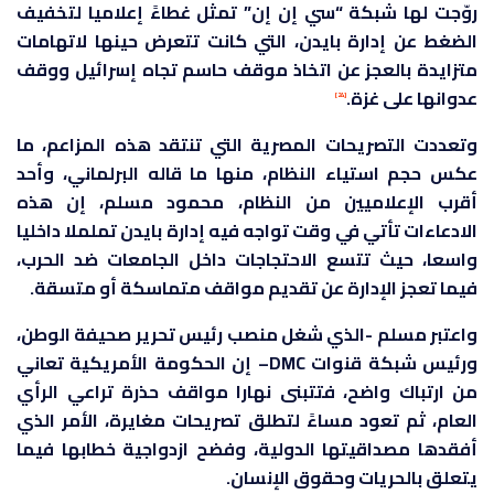
روّجت لها شبكة “سي إن إن” تمثل غطاءً إعلاميا لتخفيف
الضغط عن إدارة بايدن، التي كانت تتعرض حينها لاتهامات
متزايدة بالعجز عن اتخاذ موقف حاسم تجاه إسرائيل ووقف
عدوانها على غزة.
[24]
وتعددت التصريحات المصرية التي تنتقد هذه المزاعم، ما
عكس حجم استياء النظام، منها ما قاله البرلماني، وأحد
أقرب الإعلاميين من النظام، محمود مسلم، إن هذه
الادعاءات تأتي في وقت تواجه فيه إدارة بايدن تململا داخليا
واسعا، حيث تتسع الاحتجاجات داخل الجامعات ضد الحرب،
فيما تعجز الإدارة عن تقديم مواقف متماسكة أو متسقة.
واعتبر مسلم -الذي شغل منصب رئيس تحرير صحيفة الوطن،
ورئيس شبكة قنوات
DMC
– إن الحكومة الأمريكية تعاني
من ارتباك واضح، فتتبنى نهارا مواقف حذرة تراعي الرأي
العام، ثم تعود مساءً لتطلق تصريحات مغايرة، الأمر الذي
أفقدها مصداقيتها الدولية، وفضح ازدواجية خطابها فيما
يتعلق بالحريات وحقوق الإنسان.