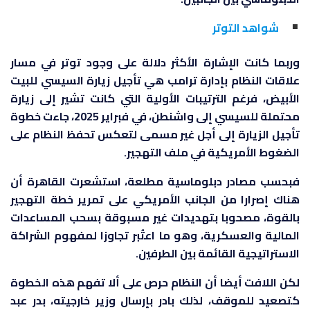
شواهد التوتر
وربما كانت الإشارة الأكثر دلالة على وجود توتر في مسار
علاقات النظام بإدارة ترامب هي تأجيل زيارة السيسي للبيت
الأبيض، فرغم الترتيبات الأولية التي كانت تشير إلى زيارة
محتملة للسيسي إلى واشنطن، في فبراير 2025، جاءت خطوة
تأجيل الزيارة إلى أجل غير مسمى لتعكس تحفظ النظام على
الضغوط الأمريكية في ملف التهجير.
فبحسب مصادر دبلوماسية مطلعة، استشعرت القاهرة أن
هناك إصرارا من الجانب الأمريكي على تمرير خطة التهجير
بالقوة، مصحوبا بتهديدات غير مسبوقة بسحب المساعدات
المالية والعسكرية، وهو ما اعتُبر تجاوزا لمفهوم الشراكة
الاستراتيجية القائمة بين الطرفين.
لكن اللافت أيضا أن النظام حرص على ألا تفهم هذه الخطوة
كتصعيد للموقف، لذلك بادر بإرسال وزير خارجيته، بدر عبد