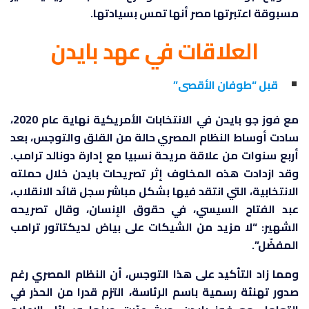
مسبوقة اعتبرتها مصر أنها تمس بسيادتها.
العلاقات في عهد بايدن
قبل “طوفان الأقصى”
مع فوز جو بايدن في الانتخابات الأمريكية نهاية عام 2020،
سادت أوساط النظام المصري حالة من القلق والتوجس، بعد
أربع سنوات من علاقة مريحة نسبيا مع إدارة دونالد ترامب.
وقد ازدادت هذه المخاوف إثر تصريحات بايدن خلال حملته
الانتخابية، التي انتقد فيها بشكل مباشر سجل قائد الانقلاب،
عبد الفتاح السيسي، في حقوق الإنسان، وقال تصريحه
الشهير: “لا مزيد من الشيكات على بياض لديكتاتور ترامب
المفضّل”.
ومما زاد التأكيد على هذا التوجس، أن النظام المصري رغم
صدور تهنئة رسمية باسم الرئاسة، التزم قدرا من الحذر في