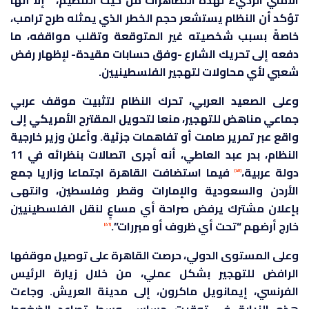
الأمني الرديء لهذه التظاهرات من حيث التنظيم،
إلا أنها
تؤكد أن النظام يستشعر حجم الخطر الذي يمثله طرح ترامب،
خاصةً بسبب شخصيته غير المتوقعة وتقلب مواقفه، ما
دفعه إلى تحريك الشارع -وفق حسابات مقيدة- لإظهار رفض
شعبي لأي محاولات لتهجير الفلسطينيين.
وعلى الصعيد العربي، تحرك النظام لتثبيت موقف عربي
جماعي مناهض للتهجير، منعا لتحويل المقترح الأمريكي إلى
واقع عبر تمرير صامت أو تفاهمات جزئية. وأعلن وزير خارجية
النظام، بدر عبد العاطي، أنه أجرى اتصالات بنظرائه في 11
دولة عربية،
فيما استضافت القاهرة اجتماعا وزاريا جمع
[40]
الأردن والسعودية والإمارات وقطر وفلسطين، وانتهى
بإعلان مشترك يرفض صراحة أي مساعٍ لنقل الفلسطينيين
خارج أرضهم “تحت أي ظروف أو مبررات”.
[41]
وعلى المستوى الدولي، حرصت القاهرة على توصيل موقفها
الرافض للتهجير بشكل عملي، من خلال زيارة الرئيس
الفرنسي، إيمانويل ماكرون، إلى مدينة العريش. وجاءت