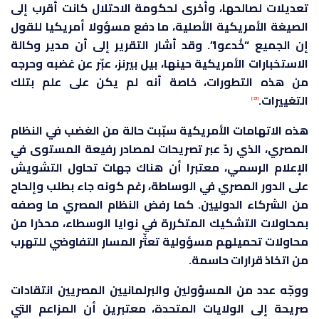
تعديلات لصالحها، وأخرى لحكومة الاحتلال كانت أقرب إلى
الصيغة الأمريكية الأصلية، ما دفع مسؤولا أمريكيا للقول
إن الجميع “خُدعوا”. وقد أشار التقرير إلى أن مدير وكالة
الاستخبارات الأمريكية حينها، بيل بيرنز، عبّر عن غضبه وحرجه
من هذه التطورات، خاصة أنه لم يكن على علم بتلك
التغييرات.
[23]
هذه الاتهامات الأمريكية سبّبت حالة من الغضب في النظام
المصري، الذي ردّ عبر تصريحات لمصادر رفيعة المستوى في
الإعلام الرسمي، معتبرا أن هناك جهات تحاول التشويش
على الدور المصري في الوساطة، رغم كونه جاء بطلب وإلحاح
من الشركاء الدوليين. كما رفض النظام المصري ما وصفه
بمحاولات التشكيك المتكررة في نوايا الوسطاء، محذرا من
محاولات تحميلهم مسؤولية تعثّر المسار التفاوضي للتهرب
من اتخاذ قرارات حاسمة.
ووجّه عدد من المسؤولين والبرلمانيين المصريين انتقادات
صريحة إلى الولايات المتحدة، معتبرين أن المزاعم التي