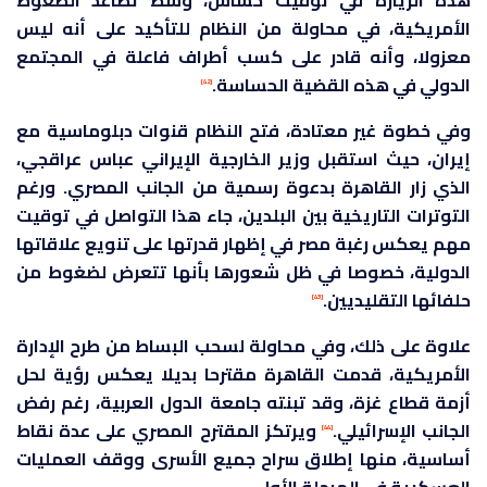
هذه الزيارة في توقيت حساس، وسط تصاعد الضغوط
الأمريكية، في محاولة من النظام للتأكيد على أنه ليس
معزولا، وأنه قادر على كسب أطراف فاعلة في المجتمع
الدولي في هذه القضية الحساسة.
[42]
وفي خطوة غير معتادة، فتح النظام قنوات دبلوماسية مع
إيران، حيث استقبل وزير الخارجية الإيراني عباس عراقجي،
الذي زار القاهرة بدعوة رسمية من الجانب المصري. ورغم
التوترات التاريخية بين البلدين، جاء هذا التواصل في توقيت
مهم يعكس رغبة مصر في إظهار قدرتها على تنويع علاقاتها
الدولية، خصوصا في ظل شعورها بأنها تتعرض لضغوط من
حلفائها التقليديين.
[43]
علاوة على ذلك، وفي محاولة لسحب البساط من طرح الإدارة
الأمريكية، قدمت القاهرة مقترحا بديلا يعكس رؤية لحل
أزمة قطاع غزة، وقد تبنته جامعة الدول العربية، رغم رفض
الجانب الإسرائيلي.
ويرتكز المقترح المصري على عدة نقاط
[44]
أساسية، منها إطلاق سراح جميع الأسرى ووقف العمليات