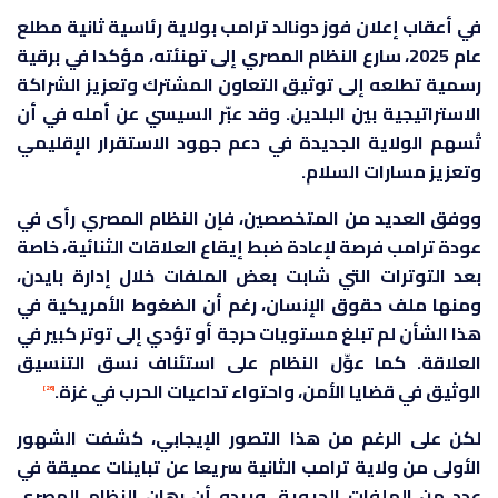
في أعقاب إعلان فوز دونالد ترامب بولاية رئاسية ثانية مطلع
عام 2025، سارع النظام المصري إلى تهنئته، مؤكدا في برقية
رسمية تطلعه إلى توثيق التعاون المشترك وتعزيز الشراكة
الاستراتيجية بين البلدين. وقد عبّر السيسي عن أمله في أن
تُسهم الولاية الجديدة في دعم جهود الاستقرار الإقليمي
وتعزيز مسارات السلام.
ووفق العديد من المتخصصين، فإن النظام المصري رأى في
عودة ترامب فرصة لإعادة ضبط إيقاع العلاقات الثنائية، خاصة
بعد التوترات التي شابت بعض الملفات خلال إدارة بايدن،
ومنها ملف حقوق الإنسان، رغم أن الضغوط الأمريكية في
هذا الشأن لم تبلغ مستويات حرجة أو تؤدي إلى توتر كبير في
العلاقة. كما عوِّل النظام على استئناف نسق التنسيق
الوثيق في قضايا الأمن، واحتواء تداعيات الحرب في غزة.
[26]
لكن على الرغم من هذا التصور الإيجابي، كشفت الشهور
الأولى من ولاية ترامب الثانية سريعا عن تباينات عميقة في
عدد من الملفات الحيوية. ويبدو أن رهان النظام المصري