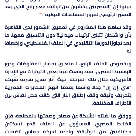
حينها إن “المصريين يخشون من توقف معبر رفح الذي يعد
المعبر الرئيسي لمرور المساعدات الدولية”.
[22]
وقد ساهم هذا المشروع في تعميق الشعور لدى القاهرة
بأن واشنطن تتبنى ترتيبات ميدانية دون التنسيق معها، ما
يُعد تجاوزا لدورها التقليدي في الملف الفلسطيني، وإضعافا
له.
وبخصوص الملف الرابع، المتعلق بمسار المفاوضات ودور
الوسيط المصري، فقد وقعت فيه بعض التوترات مع الإدارة
الأمريكية خلال تلك المرحلة. حيث أثار تقرير نشرته شبكة
“سي إن إن” جدلا واسعا بعدما اتهم المخابرات المصرية
بتحريف وثيقة وقف إطلاق النار التي كانت محل نقاش بين
الأطراف المختلفة.
ووفق ما نقلته الشبكة عن مصادر وصفتها بالمطلعة، فإن
الضابط المصري المسؤول عن الملف قدّم نسختين
مختلفتين من الوثيقة؛ واحدة لحركة حماس تضمّنت