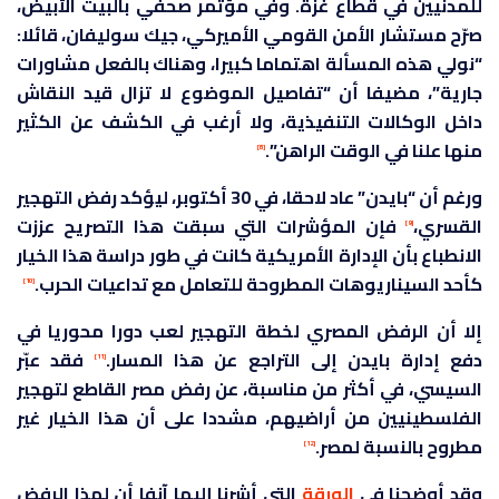
للمدنيين في قطاع غزة. وفي مؤتمر صحفي بالبيت الأبيض،
صرّح مستشار الأمن القومي الأميركي، جيك سوليفان، قائلا:
“نولي هذه المسألة اهتماما كبيرا، وهناك بالفعل مشاورات
جارية”، مضيفا أن “تفاصيل الموضوع لا تزال قيد النقاش
داخل الوكالات التنفيذية، ولا أرغب في الكشف عن الكثير
منها علنا في الوقت الراهن”.
[8]
ورغم أن “بايدن” عاد لاحقا، في 30 أكتوبر، ليؤكد رفض التهجير
القسري،
فإن المؤشرات التي سبقت هذا التصريح عززت
[9]
الانطباع بأن الإدارة الأمريكية كانت في طور دراسة هذا الخيار
كأحد السيناريوهات المطروحة للتعامل مع تداعيات الحرب.
[10]
إلا أن الرفض المصري لخطة التهجير لعب دورا محوريا في
دفع إدارة بايدن إلى التراجع عن هذا المسار.
فقد عبّر
[11]
السيسي، في أكثر من مناسبة، عن رفض مصر القاطع لتهجير
الفلسطينيين من أراضيهم، مشددا على أن هذا الخيار غير
مطروح بالنسبة لمصر.
[12]
وقد أوضحنا في
الورقة
التي أشرنا إليها آنفا أن لهذا الرفض