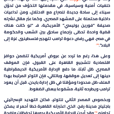
خلفيات أمنية وسياسية، في مقدمتها التخوّف من تحوّل
سيناء إلى ساحة جديدة للصراع مع الاحتلال، ومن تداعيات
داخلية محتملة على المشهد المصري. وكما عبّر مقال نشرته
صحيفة “فورين بوليسي” الأمريكية، فـ “لو كانت هناك
قضية واحدة تحظى بإجماع ساحق بين الشعب والحكومة
في مصر، فهي رفض دعوة ترامب لتهجير فلسطينيي غزة إلى
البلاد”.
[13]
وعلى هذا، رغم ما تردد عن عروض أمريكية تتضمن حوافز
اقتصادية لتشجيع القاهرة على القبول، فإن الموقف
المصري ظل ثابتا، ما دفع الإدارة الأمريكية الديمقراطية
حينها إلى تعديل موقفها، وبالتالي، فإن التوتر المرتبط بهذا
الملف ظل محدودا ومؤقتا في ظل إدارة بايدن، قبل أن يعود
ترامب ويطرحه ثانية، مشفوعا ببعض الضغوط.
وبخصوص المصدر الثاني للتوتر، فكان التهديد الإسرائيلي
باجتياح مدينة رفح، الذي اعتبرته القاهرة خطا أحمر لا يمكن
تجاوزه.
وقد أبدت الإدارة الأمريكية بدورها تحفظات واضحة
[14]