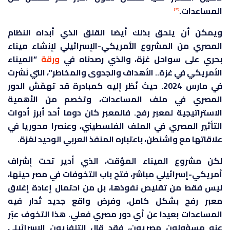
المساعدات.
[21]
ويمكن أن يلحق بذلك أيضا القلق الذي أبداه النظام
المصري من المشروع الأمريكي-الإسرائيلي لإنشاء ميناء
بحري على سواحل غزة، والذي رصدناه في
ورقة
“الميناء
الأمريكي في غزة.. الأهداف والجدوى والمخاطر”، التي نُشرت
في مارس 2024. حيث نُظر إليه كمبادرة قد تهمّش الدور
المصري في ملف المساعدات، وتخصم من الأهمية
الاستراتيجية لمعبر رفح. فالمعبر كان دوما أحد أبرز أدوات
التأثير المصري في الملف الفلسطيني، وعنصرا محوريا في
علاقاتها مع واشنطن، باعتباره المنفذ العربي الوحيد لغزة.
لكن مشروع الميناء المؤقت، الذي أدير تحت إشراف
أمريكي-إسرائيلي مباشر، فتح باب التخوفات في مصر حينها،
ليس فقط من تقليص نفوذها، بل من احتمال إعادة إغلاق
معبر رفح بشكل كامل، وفرض واقع جديد تُدار فيه
المساعدات بعيدا عن أي دور مصري فعلي. هذا التخوف عبّر
عنه مسؤولون مصريون، فقد قال التلفزيون الإسرائيلي