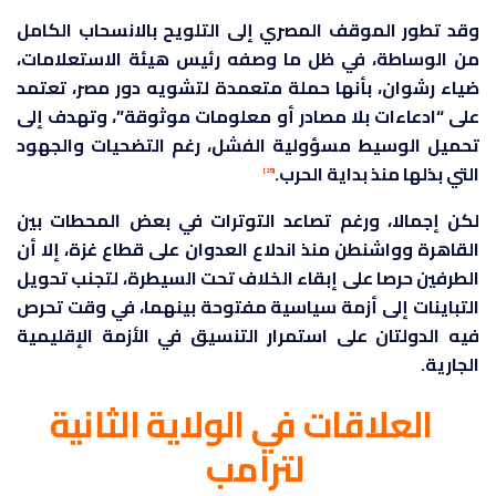
وقد تطور الموقف المصري إلى التلويح بالانسحاب الكامل
من الوساطة، في ظل ما وصفه رئيس هيئة الاستعلامات،
ضياء رشوان، بأنها حملة متعمدة لتشويه دور مصر، تعتمد
على “ادعاءات بلا مصادر أو معلومات موثوقة”، وتهدف إلى
تحميل الوسيط مسؤولية الفشل، رغم التضحيات والجهود
التي بذلها منذ بداية الحرب.
[25]
لكن إجمالا، ورغم تصاعد التوترات في بعض المحطات بين
القاهرة وواشنطن منذ اندلاع العدوان على قطاع غزة، إلا أن
الطرفين حرصا على إبقاء الخلاف تحت السيطرة، لتجنب تحويل
التباينات إلى أزمة سياسية مفتوحة بينهما، في وقت تحرص
فيه الدولتان على استمرار التنسيق في الأزمة الإقليمية
الجارية.
العلاقات في الولاية الثانية
لترامب