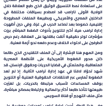
على استعادة نمط التنسيق الوثيق الذي طبع العلاقة خلال
الولاية الأولى لترامب قد اصطدم بسياقات مختلفة في
الداخلين المصري والأمريكي، وبطبيعة الملفات المطروحة
إقليميا، خصوصا بعد تصاعد الحرب في غزة. وفي حين أظهرت
إدارة ترامب ميلا أكبر للتلويح بأدوات الضغط المباشر، برزت
مؤشرات توتر حقيقية ألقت بظلالها على العلاقة، رغم حرص
الطرفين على احتواء الخلاف وعدم دفعه نحو أزمة فعلية.
ومن المهم هنا الإشارة إلى أن الملف التقليدي الذي طالما
كان محور الضغوط الأمريكية على الأنظمة المصرية
المتعاقبة، والمتمثل في قضايا الحريات وحقوق الإنسان، قد
شهد تحوّلا لافتا في عهد إدارة ترامب الثانية. إذ لم تعد
الضغوط تُمارس عبر الانتقادات الحقوقية العلنية أو التلويح
بوقف المساعدات لأسباب مرتبطة بالحريات، بل تغيّرت
طبيعتها لتأخذ طابعا أكثر براغماتية وارتباطا بمصالح مباشرة،
مثل ملف التهجير أو قناة السويس.
وفي هذا الإطار، أجرت إدارة ترامب تعديلات جوهرية على