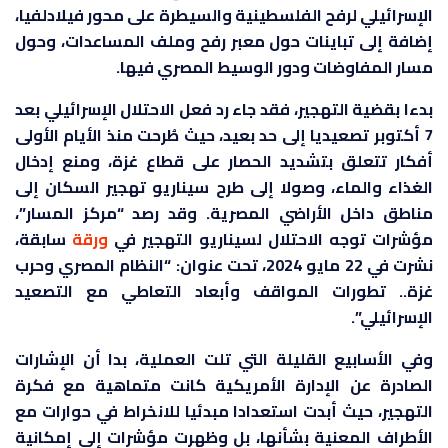
الإسرائيلي لرفح الفلسطينية والسيطرة على محور فيلادلفيا،
إضافة إلى تباينات حول معبر رفح وملف المساعدات، وحول
مسار المفاوضات ودور الوسيط المصري فيها.
بدءا بقضية التهجير
،
فقد جاء رد فعل الاحتلال الإسرائيلي بعد
7 أكتوبر تصعيديا إلى حد بعيد، حيث طُرحت منذ الأيام الأولى
أفكار تتعلق بتشديد الحصار على قطاع غزة، ومنع إدخال
الغذاء والماء، وصولا إلى طرح سيناريو تهجير السكان إلى
مناطق داخل الأراضي المصرية. وقد رصد “مركز المسار”،
مؤشرات توجه الاحتلال لسيناريو التهجير في
ورقة
سابقة،
نشرت في 22 مايو 2024، تحت عنوان: “النظام المصري وحرب
غزة.. تطورات المواقف وأبعاد التعاطي مع التصعيد
الإسرائيلي”.
وفي الأسابيع القليلة التي تلت العملية، بدا أن الإشارات
الصادرة عن الإدارة الأمريكية كانت متماهية مع فكرة
التهجير، حيث أبدت استعدادا مبدئيا للانخراط في حوارات مع
الأطراف المعنية بشأنها، بل وظهرت مؤشرات إلى إمكانية