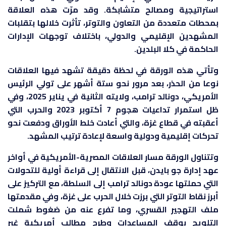
استراتيجية ومصالح متشابكة. وقد مرّت هذه العلاقة
بمحطات متعددة من التعاون والتوتر، تأثرت خلالها بتقلبات
المشهدين الإقليمي والدولي، باختلاف توجهات الإدارات
الحاكمة في كلا البلدين.
وتأتي هذه الورقة في لحظة دقيقة تشهد فيها العلاقات
نوعا من الحذر، بعد مرور نحو ستة أشهر على تولي الرئيس
الأمريكي، دونالد ترامب، ولايته الثانية في يناير 2025، وفي
ظل استمرار تداعيات هجوم 7 أكتوبر 2023 والحرب التي
أعقبته في قطاع غزة، والتي أعادت خلط الأوراق ودفعت نحو
تحركات إقليمية ودولية واسعة لإعادة ترتيب المشهد.
وتتناول الورقة مسار العلاقات المصرية-الأمريكية في أواخر
عهد إدارة جو بايدن، قبل الانتقال إلى قراءة أولية للتحولات
التي حملتها عودة دونالد ترامب إلى السلطة، مع التركيز على
أبرز نقاط التوتر التي برزت خلال الحرب على غزة، وفي مقدمتها
ملف التهجير القسري، وما تفرع عنه من ضغوط شملت
التلويح بوقف المساعدات وطرح مطالب أمريكية غير