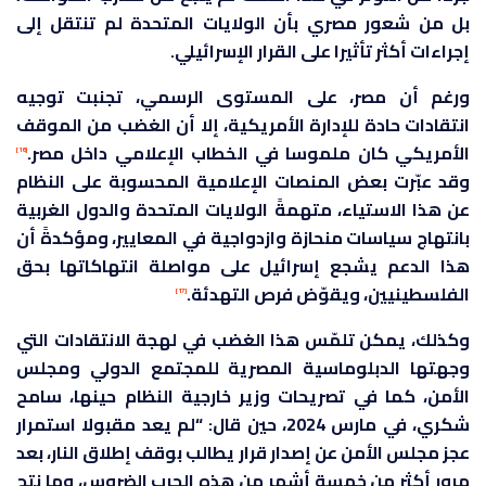
بل من شعور مصري بأن الولايات المتحدة لم تنتقل إلى
إجراءات أكثر تأثيرا على القرار الإسرائيلي.
ورغم أن مصر، على المستوى الرسمي، تجنبت توجيه
انتقادات حادة للإدارة الأمريكية، إلا أن الغضب من الموقف
الأمريكي كان ملموسا في الخطاب الإعلامي داخل مصر.
[16]
وقد عبّرت بعض المنصات الإعلامية المحسوبة على النظام
عن هذا الاستياء، متهمةً الولايات المتحدة والدول الغربية
بانتهاج سياسات منحازة وازدواجية في المعايير، ومؤكدةً أن
هذا الدعم يشجع إسرائيل على مواصلة انتهاكاتها بحق
الفلسطينيين، ويقوّض فرص التهدئة.
[17]
وكذلك، يمكن تلمّس هذا الغضب في لهجة الانتقادات التي
وجهتها الدبلوماسية المصرية للمجتمع الدولي ومجلس
الأمن، كما في تصريحات وزير خارجية النظام حينها، سامح
شكري، في مارس 2024، حين قال: “لم يعد مقبولا استمرار
عجز مجلس الأمن عن إصدار قرار يطالب بوقف إطلاق النار، بعد
مرور أكثر من خمسة أشهر من هذه الحرب الضروس، وما نتج