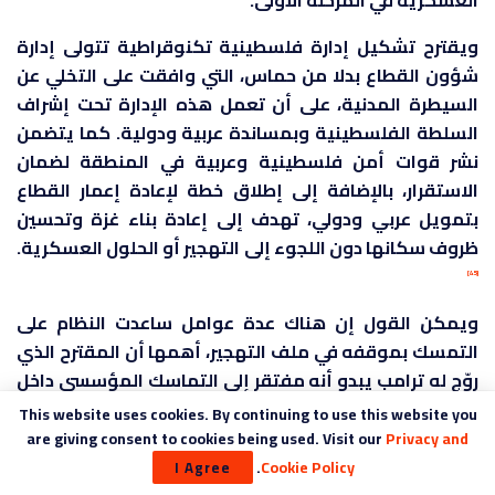
العسكرية في المرحلة الأولى.
ويقترح تشكيل إدارة فلسطينية تكنوقراطية تتولى إدارة
شؤون القطاع بدلا من حماس، التي وافقت على التخلي عن
السيطرة المدنية، على أن تعمل هذه الإدارة تحت إشراف
السلطة الفلسطينية وبمساندة عربية ودولية. كما يتضمن
نشر قوات أمن فلسطينية وعربية في المنطقة لضمان
الاستقرار، بالإضافة إلى إطلاق خطة لإعادة إعمار القطاع
بتمويل عربي ودولي، تهدف إلى إعادة بناء غزة وتحسين
ظروف سكانها دون اللجوء إلى التهجير أو الحلول العسكرية.
[45]
ويمكن القول إن هناك عدة عوامل ساعدت النظام على
التمسك بموقفه في ملف التهجير، أهمها أن المقترح الذي
روّج له ترامب يبدو أنه مفتقر إلى التماسك المؤسسي داخل
الإدارة الأمريكية، وأنه اتسم بطابع ارتجالي منذ لحظة الإعلان
This website uses cookies. By continuing to use this website you
عنه،
بل ذهب البعض إلى حد وصفه بأنها “تلاعب
are giving consent to cookies being used. Visit our
Privacy and
[46]
استراتيجي”، يهدف فقط للضغط التفاوضي.
.
Cookie Policy
I Agree
[47]