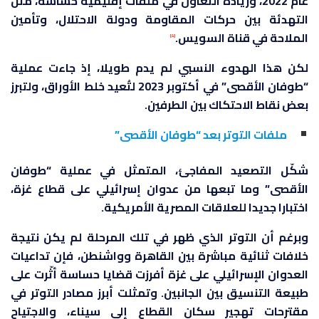
عام 2022، وزيادة التعاون في ملفات إقليمية حساسة، مثل
التهدئة بين حركات المقاومة ودولة الاحتلال، وتأمين
الملاحة في قناة السويس.
[4]
لكن هذا الهدوء النسبي لم يدم طويلا، إذ جاءت عملية
“طوفان الأقصى” في أكتوبر 2023 لتُعيد خلط الأوراق، ولتبرز
بعض نقاط الاحتكاك بين الطرفين.
ملفات التوتر بعد “طوفان الأقصى”
شكّل التصعيد المفاجئ، المتمثل في عملية “طوفان
الأقصى” وما تبعها من عدوان إسرائيلي على قطاع غزة،
اختبارا جديدا للعلاقات المصرية الأمريكية.
وبرغم أن التوتر الذي ظهر في تلك المرحلة لم يكن نتيجة
خلافات ثنائية مباشرة بين القاهرة وواشنطن، فإن تداعيات
العدوان الإسرائيلي على غزة أفرزت قضايا حساسة أثّرت على
طبيعة التنسيق بين الجانبين. وتمثلت أبرز مصادر التوتر في
مقترحات تهجير سكان القطاع إلى سيناء، والاجتياح