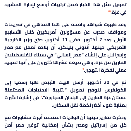
تمويل مثل هذا الخيار ضمن ترتيبات أوسع لإدارة المشهد
في غزة.
[5]
وقد ظهرت شواهد واضحة على هذا التماهي في تصريحات
ومواقف صدرت عن مسؤولين أمريكيين خلال الأسابيع
الأولى بعد 7 أكتوبر. ففي 11 أكتوبر، صرّح وزير الخارجية
الأمريكي حينها، أنتوني بلينكن، أن بلاده تعمل مع مصر
وإسرائيل على إنشاء “ممر إنساني” في سيناء للفلسطينيين
الفارين من غزة، وهي صيغة فسّرها كثيرون على أنها تمهيد
عملي لفكرة التهجير.
[6]
ثم في 20 أكتوبر، أرسل البيت الأبيض طلبا رسميا إلى
الكونغرس لتوفير تمويل “لتلبية الاحتياجات المحتملة
لسكان غزة الفارين إلى البلدان المجاورة”،
في إشارة اعتُبرت
[7]
بمثابة ضوء أخضر لخطة نقل السكان.
وذكرت تقارير حينها أن الولايات المتحدة أجرت مشاورات مع
كل من إسرائيل ومصر بشأن إمكانية توفير ممر آمن