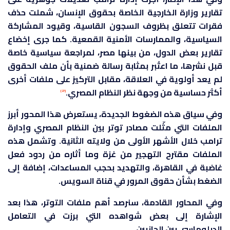
تقارير وزارة الخارجية الخاصة بحقوق الإنسان، شملت حذف
فقرات تتعلق بظروف السجون القاسية، وقيود المشاركة
السياسية، والممارسات الأمنية القمعية. كما جرى إخضاع
تقارير بعض الدول، من بينها مصر، لمراجعة سياسية خاصة
قبل نشرها، ما اعتُبر بمثابة رسالة ضمنية بأن ملف الحقوق
لم يعد أولوية في العلاقة، مقابل التركيز على ملفات أخرى
أكثر حساسية من وجهة نظر النظام المصري.
[27]
وفي سياق هذه الضغوط الجديدة، يستعرض هذا المحور أبرز
الملفات التي مثّلت مصادر توتر بين النظام المصري وإدارة
ترامب خلال الأشهر الأولى من ولايته الثانية. وتشمل هذه
الملفات مقترح التهجير من غزة وما أثاره من ردود فعل
غاضبة في القاهرة، والتهديد بحجب المساعدات، إضافة إلى
الضغط بشأن حقوق المرور في قناة السويس.
وفي المحاور القادمة، سنرصد أهم ملفات التوتر، هذا بعد
الإشارة إلى بعض شواهده التي برزت في التعامل
الدبلوماسي بين الجانبين.