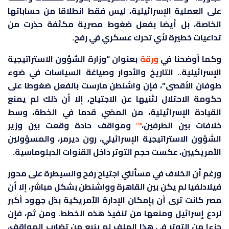
على العملية الإسرائيلية، ليس فقط انطلاقا من حساباتها
الخاصة، بل أيضا بفعل ضغوط مصرية مكثفة حذرت من
تداعيات خطيرة لأي تحرك عسكري في رفح.
وكما أوضحنا في
ورقة
بعنوان “وزارة الشؤون الاستراتيجية
الإسرائيلية.. التاريخ والأدوار وصياغة السياسات في ضوء
طوفان الأقصى”، فإن واشنطن مارست بالفعل ضغوطا على
حكومة الاحتلال لثنيها عن الاجتياح، إلا أن ذلك لم يمنع
القيادة الإسرائيلية، من المضي قدما في الخطة، وسط
خلافات بين الطرفين،
ومواقف حادة وقعت بين وزير
[15]
الشؤون الاستراتيجية الإسرائيلي، رون ديرمر، والمسؤولين
الأمريكيين، عكست حجم التوتر داخل القنوات الدبلوماسية.
ورغم أن الخلاف في مسألتي اجتياح رفح والسيطرة على محور
فيلادلفيا لم يكن بين القاهرة وواشنطن بشكل مباشر، إلا أن
مصر كانت ترى أن بإمكان الإدارة الأمريكية بذل جهود أكبر
لردع إسرائيل ومنعها من تنفيذ هذه الخطط. ومن ثم، فإن
جزءا من التوتر في هذا الملف لم ينبع من تضارب المواقف،