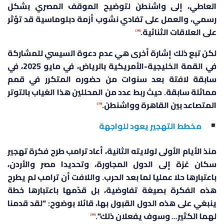
العاطي، إلى واشنطن لتوضيح الموقف المصري بشكل
رسمي، والعمل على تفادي نشوب أزمة دبلوماسية قد تؤثر
على العلاقات الثنائية.
[28]
لكن تبع ذلك إشارة أخرى هي عدم دعوة السيسي للمشاركة
في القمة الخليجية-الأمريكية بالرياض، في مايو 2025، في
سابقة لافتة بعد سنوات من حضوره المتكرر في قمم
مماثلة سابقة. حيث ربط عدد من المحللين هذا الغياب بالتوتر
المتصاعد بين القاهرة وواشنطن.
[29]
مخطط التهجير يعود للواجهة
منذ الأيام الأولى لولايته الثانية، أعاد ترامب طرح فكرة تهجير
سكان غزة إلى الدول المجاورة، وتحديدا مصر والأردن،
باعتبارها حلا عمليا لما بعد الحرب. واللافت أن ترامب لم يطرح
هذه الفكرة بصيغة تفاوضية، بل قدّمها باعتبارها خطة
ينبغي على هذه الدول القبول بها، قائلا بوضوح: “لقد قدمنا
لهما الكثير… وسوف يفعلان ذلك”.
[30]