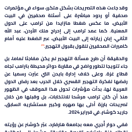
وقد جاءت هذه التصريحات بشكل متكرر، سواء في مؤتمرات
صحفية أو ردود مباشرة على أسئلة صحفيين في البيت
الأبيض، ما عكس ضغطا متزايدا من ترامب على الدول
المعنية. كما عمد ترامب إلى إحراج ملك الأردن، عبد الله
الثاني، إبان زيارته إلى البيت الأبيض، عبر الضغط عليه أمام
كاميرات الصحفيين للقول بقبول التهجير.
[31]
والحقيقة أن طرح مسألة التهجير لم يكن مفاجئا تماما، بل
جاء تتويجا لتطور واضح في مقاربة دوائر محيطة بترامب تجاه
قطاع غزة. وعلى خلاف إدارة بايدن التي عبّرت رسميا عن
رفضها لفكرة التهجير القسري خلال الحرب بعد رفض الدول
العربية لها، بدأت مؤشرات تحول هذا الموقف في الظهور
منذ أن كان ترامب مرشحا للانتخابات، بل وقبلها من خلال
تصريحات بارزة أدلى بها صهره وكبير مستشاريه السابق،
جاريد كوشنر، في فبراير 2024.
ففي حوار أُجري معه بجامعة هارفارد، عبّر كوشنر عن رؤيته