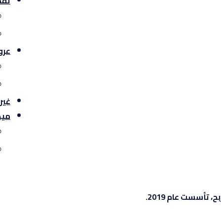
تقد
عرو
غير
ميد
تأسست عام 2019.