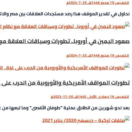
الخميس 19 محرم 1446هـ 25-7-2024م
نحاول في تقدير الموقف هذا رصد مستجدات العلاقات بين مصر والاتحاد 
صعود اليمين في أوروبا.. تطورات وسياقات العلاقة مع
الخميس 19 محرم 1446هـ 25-7-2024م
تطورات المواقف الأمريكية والأوروبية من الحرب على غ
الخميس 16 جمادى الأولى 1445هـ 30-11-2023م
بعد نحو شهرين من انطلاق عملية "طوفان الأقصى" وما تبعها من عدو