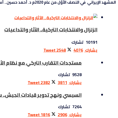
المشهد الإيراني في النصف الأوَّل من عام 2020م د. أحمد حسين.. أستاذ الدراسات الإيرانية بجامعة القاهرة مقدمة بالأزمات وَدَّع النظام ...
الزلزال والانتخابات التركية.. الآثار والتداعيات
10191 تشارك
يشارك
4076
2548
Tweet
مستجدات التقارب التركي مع نظام الأ
9528 تشارك
يشارك
3811
2382
Tweet
السيسي ونهج تدوير قيادات الجيش.. سي
7264 تشارك
يشارك
2906
1816
Tweet