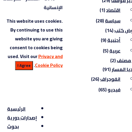
ير موقف
(29)
الإنسانية
اقتصاد
(1)
سياسة
(28)
This website uses cookies.
By continuing to use this
ض كتب
(14)
website you are giving
أجنبية
(9)
consent to cookies being
عربية
(5)
used. Visit our
Privacy and
 مصنف
(2)
.
Cookie Policy
I Agree
يا المسار
(91)
انفوجراف
(26)
فيديو
(65)
الرئيسية
إصدارات دورية
بحوث