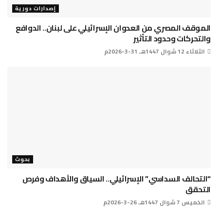
إصدارات دورية
الموقف المصري من العدوان الإسرائيلي على لبنان.. الدوافع
والتحركات وحدود التأثير
الثلاثاء 12 شوال 1447هـ 31-3-2026م
بحوث
“التحالف السداسي” الإسرائيلي.. السياق والأهداف وفرص
التحقق
الخميس 7 شوال 1447هـ 26-3-2026م