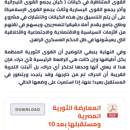
القوى المتناظرة في كيانات ( كيان يجمع القوى الليبرالية
وآخر يجمع القوى اليسارية وثالث يجمع القوى الإسلامية)
على أن يتم التنسيق بين هذه الكيانات والتشارك في مشروع
وطني جامع يقدم أملا حقيقيا للمصريين، ويسهم في نقلهم
من الأزمات السياسية والاقتصادية والاجتماعية والأخلاقية
التي يعيشونها في ظل الحكم العسكري الراهن.
وفي النهاية ينبغي التوضيح أن القوى الثورية المنظمة
بكل أطيافها وإن كانت هي الرافعة الرئيسية لأي حرك، فإن
هذا لا يعني أنها وحدها تحتكر أي حراك، بل أثبتت التجربة
القريبة أن الحراك تم من خارجها، وقد يتجدد ويتطور في
المستقبل بعيدا عنها، إذا استمرت على وضعها الحالي.
المعارضة الثورية
DOWNLOAD
المصرية
ومستقبلها بعد 10