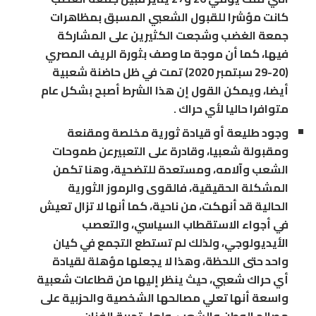
كانت مؤشرا للقبول الشعبي المسبق بمظاهرات
جمعة الغضب وشجعت الكثيرين على المشاركة
فيها، كما أن موجة ما وصف بثورة الريف المصري
(20-29 سبتمبر 2020) تمت في ظل حاضنة شعبية
أيضا، ويمكن القول إن هذا الشرط أصبح بشكل عام
متوافرا حاليا لأي حراك .
وجود طليعة أو قيادة ثورية مخلصة ومقنعة
ومقبولة شعبيا، وقادرة على التعبيرعن طموحات
الشعب وآلامه، ومستعدة للتضحية، وهنا تكمن
المشكلة الحقيقية، فالقوى والرموز الثورية
الحالية قد أنهكت، من ناحية، كما أنها لا تزال تعيش
في أجواء الاستقطاب السياسي، والتعصب
الأيديولوجي، ولذلك لم تستطع التجمع في كيان
واحد حتى اللحظة، وهذا لا يجعلها مؤهلة لقيادة
أي حراك شعبي، حيث ينظر إليها من قطاعات شعبية
واسعة أنها تعلي مصالحها الشخصية والحزبية على
مصالح الوطن والشعب، ولعل تجربة الفنان