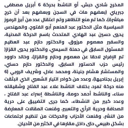
المخرج شادي حبش، أو الناشط بحركة 6 أبريل مصطفى
جبريني (بعضهم مات في السجن وبعضهم بعد أن خرج
مباشرة)، كما تم منع التظاهر وتم اعتقال عدد من أبرز الرموز
السياسية مثل الدكتور عبد المنعم أبو الفتوح، والمهندس
يحيي حسين عبد الهادي المتحدث باسم الحركة المدنية،
والسفير معصوم مرزوق، والدكتور حازم عبد العظيم
المسئول السابق في حملة السيسي، والدكتور يحيي القزاز(
تم الإفراج لاحقا عن معصوم وحازم والقزاز)، وخالد داوود
رئيس حزب الدستور السابق، والدكتور حازم حسني،
والمستشار هشام جنينة، ومحمد عادل، وشريف الروبي (6
إبريل بجناحيها)، وعدد من كوادر التيار الشعبي الذي انبثقت
منه حركة تمرد، بخلاف الناشط علاء عبد الفتاح وشقيقته
سناء، والناشط أحمد دومة، والناشطة إسراء عبد الفتاح ،
وعدد كبير من النشطاء، كما جرى التضييق على حرية
الصحافة وحرية الرأي والتعبير، ومُنعت المقالات المعارضة
من النشر، ومُنعت الأحزاب والحركات من تنظيم اجتماعات
بشكل طبيعي حتى داخل مقارها في الكثير من الأحيان.