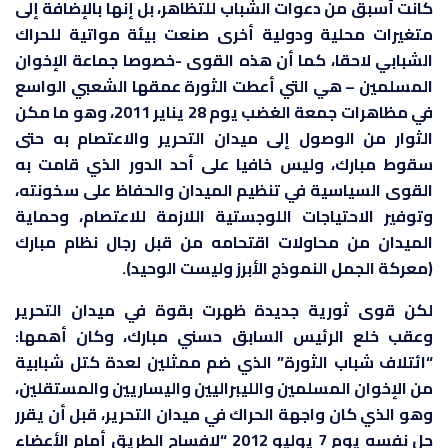
كانت أسبق من دعوات الشباب للتظاهر، بل إنها بالإضافة إلى
متغيرات محلية ودولية أخرى صنعت بيئة مواتية للحراك
الشبابي لاحقا، كما أن هذه القوى -خصوصا جماعة الإخوان
المسلمين – هي التي أعطت الثورة عمقها الشعبي الواسع
في مظاهرات جمعة الغضب يوم 28 يناير 2011، وهو ما مكن
الثوار من الوصول إلى ميدان التحرير والاعتصام به حتى
سقوط مبارك، وليس خافيا على أحد الدور الذي قامت به
القوى السياسية في تنظيم الميدان والحفاظ على سخونته،
وتوفير الاحتياجات اللوجستية اللازمة للاعتصام، وحماية
الميدان من محاولات اقتحامه من قبل رجال نظام مبارك
(معركة الجمل النموذج الأبرز وليست الوحيد).
لكن قوى ثورية جديدة ظهرت بقوة في ميدان التحرير
وعقب خلع الرئيس السابق حسني مبارك، وكان أهمها:
“ائتلاف شباب الثورة” الذي ضم ممثلين لعدة كتل شبابية
من الإخوان المسلمين والليبراليين واليساريين والمستقلين،
وهو الذي كان واجهة الحراك في ميدان التحرير، قبل أن يقرر
حل نفسه يوم 7 يوليو 2012 “لإفساح الطريق أمام الأعضاء