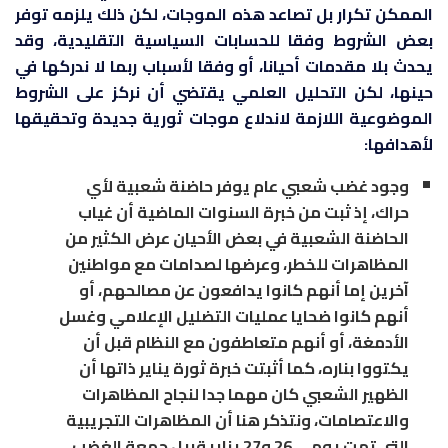
الممكن تكرار بل تصاعد هذه الموجات، لكن ذلك يلزمه توفر
بعض الشروط وفقا للحسابات السياسية التقليدية، وقد
يحدث بلا مقدمات أحيانا، أو وفقا لأسباب ربما لا ندركها في
حينها، لكن التحليل العلمي يقتضي أن نركز على الشروط
الموضوعية اللازمة لاندلاع موجات ثورية جديدة وتحقيقها
لأهدافها:
وجود غضب شعبي عام يوفر حاضنة شعبية لأي
حراك، إذ ثبت من خبرة السنوات الماضية أن غياب
الحاضنة الشعبية في بعض الأحيان عرض الكثير من
المظاهرات للخطر، وعرضها لصدامات مع مواطنين
آخرين إما أنهم كانوا يدافعون عن مصالحهم، أو
أنهم كانوا ضحايا عمليات التضليل الإعلامي وغسل
الأدمغة، أو أنهم متعاطفون مع النظام قبل أن
يكتووا بناره، كما أثبتت خبرة ثورة يناير ذاتها أن
الظهير الشعبي كان مهما جدا لنجاح المظاهرات
والاعتصامات، ونتذكر هنا أن المظاهرات التجريبية
التي تمت يومي 26 و27 يناير قبيل جمعة الغضب