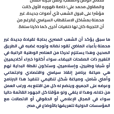
والمقاول محمد علي؛ خاصة ظهوره الأول كانت
مؤشرا على قبول الشعب لأي أصوات جديدة، غير
محملة بمشاكل الاستقطاب السياسي (بالرغم من
أن التجربة كان لها خلفيات أخرى كما ذكرنا سلفا).
ما سبق يؤكد أن الشعب المصري بحاجة لقيادة جديدة غير
محملة بأعباء الماضي تقود نضاله وتوجه غضبه في الطريق
الصحيح، وهذا يستلزم تحركا من العناصر الوطنية الراغبة في
التغيير ذات الصفحات البيضاء، سواء أكانوا خبراء أكاديميين
أو شبابا وطنيين، وإسلاميين، وستكون نقطة البداية لهم
هي صياغة برنامج إنقاذ سياسي واقتصادي واجتماعي
وأمني شامل، وصياغة شكل تنظيمي لتنفيذ هذا البرنامج
وعرضه على الجميع، وينضم له كل من اقتنع به، ورغب العمل
من خلاله، وهذا لا يلغي ولو مؤقتا كل الجهود القائمة حاليا
سواء في المجال الإعلامي أو الحقوقي أو الاتصالات مع
المؤسسات الدولية لتعريفها بالأوضاع في مصر.