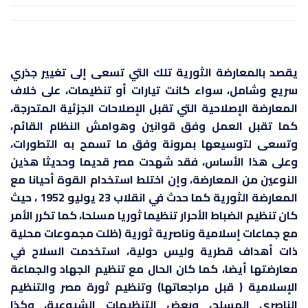
يقصد بالمعارضة الثورية تلك التي تسعى إلى تغيير جذري
سريع وشامل، سواء كانت تيارات أو تنظيمات، على خلاف
المعارضة الإصلاحية التي تقبل الإصلاحات الجزئية المتدرجة،
كما تقبل العمل وفق قوانين وهوامش النظام القائم،
وتسعى لتوسيعها بمرونة وفق ما تسمح به التطورات،
وعلى هذا الأساس، فقد شهدت مصر قديما وحديثا هذين
النوعين من المعارضة، وإن اختلط استخدام القوة أحيانا مع
المعارضة الثورية كما حدث في انقلاب 23 يوليو 1952 ، حيث
كان تنظيم الضباط الأحرار تنظيما ثوريا مسلحا، كما تكرر الأمر
مع جماعات إسلامية وناصرية ثورية (ظلت مجموعات محلية
ذات أهداف قطرية وليس دولية، استخدمت السلاح في
معارضتها أيضا، كما كان الحال مع تنظيم الجهاد والجماعة
الإسلامية ( قبل مراجعاتها) وتنظيم ثورة مصر والتنظيم
الناصري المسلح، وبعض التنظيمات الشيوعية، وكذا