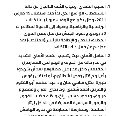
السبب النفسي، وغياب الثقة الناتجان عن حالة
الاستقطاب الواسع الذي بدأ منذ استفتاء 19 مارس
2011 ، وظل يكبر مع الوقت، مرورا بالانتخابات
البرلمانية والرئاسية، وصولا إلى الدعوة لمظاهرات
30 يونيو، ودعوة الجيش من قبل بعض القوى
المدنية، للتدخل والإطاحة بالرئيس(المنتخب) بعد
عجزهم عن فعل ذلك بالتظاهر.
العامل الأمني حيث يتسبب القمع الأمني الشديد
في نشر حالة من الخوف والهلع لدى المعارضين
المقيمين داخل مصر على مصائرهم بعد أن شهدوا
بأعينهم قتل بعض نشطائهم، أو اعتقال رؤوس
كبيرة، مثل: سامي عنان ود. عبد المنعم أبو الفتوح،
والفريق أحمد شفيق، ود. يحيي القزاز، ومعصوم
مرزوق، ويحيي حسين.. إلخ، ولذلك فضلت القوى
والرموز السياسية المعارضة في الداخل إيثار
السلامة، وممارسة المعارضة في حدود الهامش