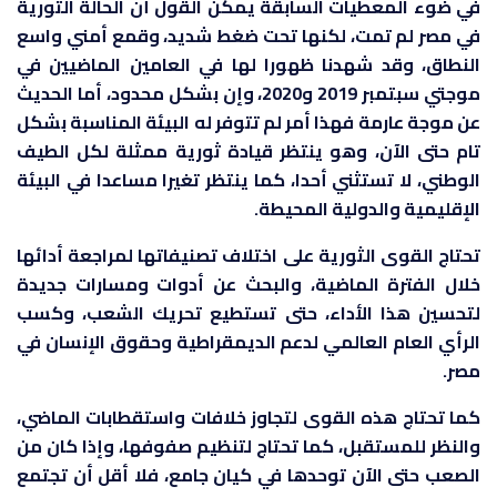
في ضوء المعطيات السابقة يمكن القول أن الحالة الثورية
في مصر لم تمت، لكنها تحت ضغط شديد، وقمع أمني واسع
النطاق، وقد شهدنا ظهورا لها في العامين الماضيين في
موجتي سبتمبر 2019 و2020، وإن بشكل محدود، أما الحديث
عن موجة عارمة فهذا أمر لم تتوفر له البيئة المناسبة بشكل
تام حتى الآن، وهو ينتظر قيادة ثورية ممثلة لكل الطيف
الوطني، لا تستثني أحدا، كما ينتظر تغيرا مساعدا في البيئة
الإقليمية والدولية المحيطة.
تحتاج القوى الثورية على اختلاف تصنيفاتها لمراجعة أدائها
خلال الفترة الماضية، والبحث عن أدوات ومسارات جديدة
لتحسين هذا الأداء، حتى تستطيع تحريك الشعب، وكسب
الرأي العام العالمي لدعم الديمقراطية وحقوق الإنسان في
مصر.
كما تحتاج هذه القوى لتجاوز خلافات واستقطابات الماضي،
والنظر للمستقبل، كما تحتاج لتنظيم صفوفها، وإذا كان من
الصعب حتى الآن توحدها في كيان جامع، فلا أقل أن تجتمع