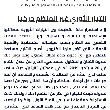
التصويت برفض التعديلات الدستورية قبل ذلك.
التيار الثوري غير المنظم حركيا
إزاء استمرار حالة القطيعة بين التيارات الثورية بفصائلها
الإسلامية والليبرالية واليسارية، وإزاء تصاعد الغضب
الشعبي ضد النظام بسبب سياساته الاقتصادية والأمنية
الحمقاء التي تضرر منها الكثيرون، أصبح الشارع مستعدا
للتفاعل مع أي دعوة جادة لحراك شعبي، وقد توفر ذلك
لدعوة الفنان والمقاول محمد علي، الخارج من حضن النظام
في 20 سبتمبر 2019، ثم في موجتين تاليتين، حيث سادت
قناعة لدى الكثير من القطاعات الشعبية والشبابية أن ثمة
صراعات داخل أجنحة السلطة، وأن هذا الفنان يعبر عن أحدها
بما يعني أنه يلقى دعما من ذاك الجناح، وهو ما يوفر
لدعوته فرصة للنجاح ( في نظر من اعتقدوا ذلك)، ولذلك كانت
الاستجابة معقولة نسبيا في المرة الأولى، ولكنها تراجعت
في المرتين التاليتين مع تبدد هذه القناعة لدى الكثيرين،