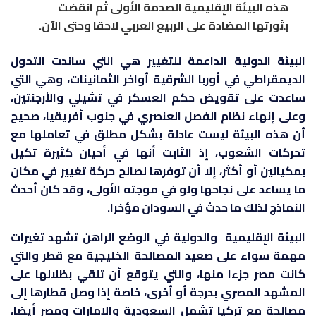
هذه البيئة الإقليمية الصدمة الأولى ثم انقضت
بثورتها المضادة على الربيع العربي لاحقا وحتى الآن.
البيئة الدولية الداعمة للتغيير هي التي ساندت التحول
الديمقراطي في أوربا الشرقية أواخر الثمانينات، وهي التي
ساعدت على تقويض حكم العسكر في تشيلي والأرجنتين،
وعلى إنهاء نظام الفصل العنصري في جنوب أفريقيا، صحيح
أن هذه البيئة ليست عادلة بشكل مطلق في تعاملها مع
تحركات الشعوب، إذ الثابت أنها في أحيان كثيرة تكيل
بمكيالين أو أكثر، إلا أن توفرها لصالح حركة تغيير في مكان
ما يساعد على نجاحها ولو في موجته الأولى، وقد كان أحدث
النماذج لذلك ما حدث في السودان مؤخرا.
البيئة الإقليمية والدولية في الوضع الراهن تشهد تغيرات
مهمة سواء على صعيد المصالحة الخليجية مع قطر والتي
كانت مصر جزءا منها، والتي يتوقع أن تلقي بظلالها على
المشهد المصري بدرجة أو أخرى، خاصة إذا وصل قطارها إلى
مصالحة مع تركيا تشمل السعودية والإمارات ومصر أيضا،