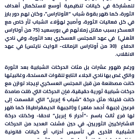
للمشاركة في كيانات تنظيمية أوسع لاستكمال أهداف
الثورة، كما ظهر بقوة شباب “الأولتراس”، وكان لهم دور بارز
في كل فعاليات الثورة، وأصبح لهؤلاء الشباب ثأر خاص مع
العسكر بسبب مقتل زملائهم في بورسعيد (75 من أولتراس
الأهلي) في عهد المجلس العسكري بعد الثورة، وفي نادي
الدفاع (30 من أولتراس الزمالك- الوايت نايتس) في عهد
الانقلاب.
ورغم ظهور عشرات بل مئات الحركات الشبابية بعد الثورة
والتي غص بها نادي الجلاء التابع للقوات المسلحة،
وغالبيتها
كانت مصطنعة من قبل المجلس العسكري
لإيجاد توازن مع
حركات شبابية ثورية حقيقية، فإن الحركات التي ظلت صامدة
كانت قليلة؛ مثل حركة “شباب 6 إبريل” التي انقسمت إلى
فرعين (جبهة أحمد ماهر ) و(الجبهة الديمقراطية) كما ظهر
لها فرع ثالث باسم -“أحرار 6 إبريل” لاحقا- وكذلك حركة
الاشتراكيين الثوريين، في حين فشلت العديد من الحركات
الشبابية الأخرى في تأسيس أحزاب أو كيانات قانونية