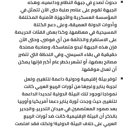
حدوث تصدع في جبهة النظام وداعميه، وهذه
الجبهة تقوم على عناصر صلبة حتى الآن تتمثل في
المؤسسة العسكرية والأجهزة الأمنية المختلفة
وأدوات الدولة العميقة، وعلى دعم الكتلة
المسيحية في معظمها، وكذا بعض الفئات الحريصة
على الاستقرار والخائفة من أي فوضى، وحتى الآن
فإن هذه الجبهة تبدو متماسكة، وصاحبة مصلحة
حقيقية في بقاء السيسي، وفي اللحظة التي تتضرر
مصالح بعضها، أو تشعر بخطر عام أكبر فإنها يمكن
أن تعدل موقفها.
توفر بيئة إقليمية ودولية داعمة للتغيير، ولعل
تجربة يناير وغيرها من ثورات الربيع العربي كانت
نموذجا لوجود تلك البيئة الدولية تحديدا الداعمة
للتغيير، حيث وجدت ثورة يناير دعما أمريكيا وأوربيا
بعد صمود المعتصمين في ميدان التحرير، والجدير
بالذكر أن البيئة الإقليمية كانت ضد ثورات الربيع
العربي على خلاف البيئة الدولية! ولذلك فقد امتصت