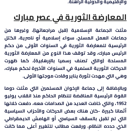
والإقليمية والدولية الراهنة.
المعارضة الثورية في عصر مبارك
مثلت الجماعة الإسلامية (قبل مراجعاتها)، وغيرها من
جماعات العمل المسلح، سواء إسلامية أو ناصرية، الكتل
الرئيسية للمعارضة الثورية في السنوات الأولى من حكم
الرئيس مبارك، وقد توقف هذا النوع من المعارضة الثورية
المسلحة (والتي تصنف رسميا بالإرهابية)، كما ظهرت
الحركات الثورية السلمية في السنوات الأخيرة لحكم مبارك،
وهي التي مهدت لثورة يناير وقادت موجتها الأولى.
وبالإضافة إلى جماعة الإخوان المسلمين التي مثلت دوما
القوة الرئيسية المناقضة للنظام الحاكم منذ انقلاب يوليو
1952، والتي خاضت العديد من الصدامات معه، دفعت خلالها
أثمانا كبيرة -كان هناك بعض الحركات والأحزاب السياسية
التي لم تقبل بالسقف السياسي أو الهامش الديمقراطي
الذي حدده النظام، ورفعت مطالب للتغيير أعلى مما كانت