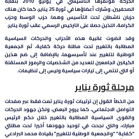
الحركة مؤتمرها التأسيسي في يوليو 2010 بنقابة
الصحفيين، وشارك أعضاؤها في ثورة 25 يناير، كما كان هناك
حزبان ناشطان تحت التأسيس وهما: حزب الوسط وحزب
الكرامة، اللذين حصلا على الترخيص الرسمي عقب ثورة يناير.
وقد انضوت غالبية هذه الأحزاب والحركات السياسية
المطالبة بالتغيير تحت مظلة حركة كفاية، ثم الجمعية
الوطنية للتغيير عند تأسيسهما، بالإضافة إلى ضم هذين
الكيانين الجامعين للعديد من الشخصيات والرموز المستقلة
أو التي تنتمي إلى تيارات سياسية وليس إلى تنظيمات.
مرحلة ثورة يناير
من الخطأ القول إن ترتيبات ثورة يناير تمت فقط عبر صفحات
التواصل الاجتماعي، كما يروج البعض، ولكن جهود الحركات
والقوى السياسية المطالبة بالتغيير خلال حكم الرئيس
مبارك، والني نجحت في توحيد جهودها أخيرا تحت مظلتي
“كفاية” “والجمعية الوطنية للتغيير” بقيادة محمد البرادعي