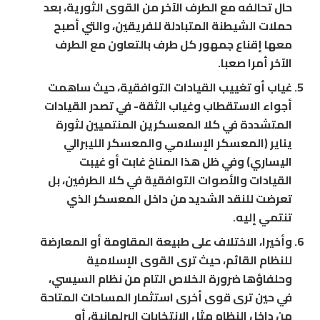
حال تحالفه مع الطرف الآخر من القوى الثورية، بعد
حملات الشيطنة المتبادلة للفريقين، والتي أصبح
معها إقناع جمهور كل طرف بالتعاون مع الطرف
الآخر أمرا صعبا.
غياب أو تغييب القيادات التوافقية، حيث ساهمت
أجواء الاستقطاب وغياب الثقة- في تصدر القيادات
المتشددة في كلا المعسكرين المنتميين لثورة
يناير (المعسكر الإسلامي والمعسكر الليبرالي
اليساري) وفي ظل هذا المناخ غابت أو غيبت
القيادات والأصوات التوافقية في كلا الطرفين، بل
تعرضت للنقد الشديد من داخل المعسكر الذي
تنتمي إليه.
وأخيرا، الاختلاف على طبيعة المقاومة أو المعارضة
للنظام القائم، حيث ترى القوى الإسلامية
وحلفاؤها ضرورة الخلاص التام من نظام السيسي،
في حين ترى قوى أخرى استثمار المساحات المتاحة
من داخل النظام مثل الانتخابات البرلمانية، أو