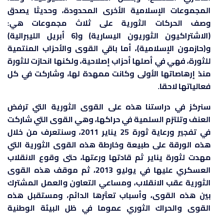
المجموعات الإسلامية الأخرى المحدودة، وحديثا يصدق
وصف الحركات الثورية على ثلاث مجموعات هي:
(الاشتراكيون الثوريون اليسارية) و(6 أبريل الليبرالية)
و(حازمون الإسلامية)، أما باقي القوى والأحزاب المنتمية
للثورة، فهي في أصلها أحزاب إصلاحية، ولكنها انحازت للثورة
منذ إرهاصاتها الأولى وكانت ممهدة لها، وشاركت في كل
فعالياتها لاحقا.
سنركز في دراستنا هذه على القوى الثورية التي ترفض
العنف وتلتزم السلمية في حراكها، وهي القوى التي شاركت
في تفجير ورعاية ثورة 25 يناير 2011، وسنتعرف من خلال
هذه الورقة على طبيعة وخارطة هذه القوى الثورية التي
مهدت لثورة يناير ثم قادتها ورعتها، حتى وقوع الانقلاب
العسكري عليها في يوليو 2013، ثم موقف هذه القوى
الثورية عقب الانقلاب، ومساعي التعاون والعمل المشترك
بين هذه القوى، وأسباب تعثرها الدائم، ومستقبل هذه
القوى والحراك الثوري عموما في ظل البيئة الوطنية