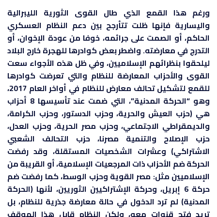
ورغم هذا القمع الذي طال القوى الثورية الليبرالية
واليسارية فإنها ظلت تتأرجح بين دعم النظام العسكري
الحاكم، أو الصمت على جرائمه، خوفا من عودة الإخوان، أو
التدرج في معارضته. واضطر بعض كوادرها للهجرة خارج البلاد
ليلحقوا بنظرائهم الإسلاميين، وفي ظل هذه الأجواء سعت
القوى والأحزاب المعارضة للنظام والتي تعرضت كوادرها
للقمع لتشكيل تحالف معارض للنظام في أواخر العام 2017،
وهو “الحركة المدنية”، التي ضمت عند تأسيسها 8 أحزاب
هي (حزب العيش والحرية، وحزب الدستور، وحزب الكرامة،
والديمقراطي الاجتماعي، وحزب مصر الحرية، وحزب العدل،
حزب الإصلاح والتنمية مصرنا، حزب التحالف الشعبي
الاشتراكي) وعشرات الشخصيات المستقلة، وقد رفضت
الحركة ضم الأحزاب ذات المرجعيات الإسلامية، أو القريبة من
الإسلاميين مثل: مصر القوية وحزب الوسط، كما رفضت ضم
حركة 6 إبريل، وحركة الإشتراكيين الثوريين، لأنها (الحركة
المدنية) لم ترد الدخول في حالة معارضة جذرية للنظام، بل
تريد فتح قنوات معه، ولكن النظام قابل هذا الموقف