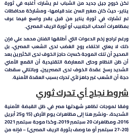
لكن خروج جيل جديد من الشباب لم يشارك أغلبه في ثورة
يناير- حيث كان صغير السن عند قيامها- ومشاركة محافظات
لم تشارك في ثورة يناير من قبل بقدر واسع فيما عرف
بمظاهرات أصحاب الجلابيب أو ثورة الريف المصري.
ورغم تراجع زخم الدعوات التي أطلقها الفنان محمد علي فإن
ذلك لا يعني اختفاء روح الغضب لدى الشعب المصري، بل
الصحيح أن تلك الموجة كسرت حاجز الخوف لدى الكثيرين بعد
أن ظن النظام وحتى المعارضة التقليدية أن القمع الأمني
الشديد رسخ عقدة الخوف لدى المصريين، وبالتالي سقطت
حجة أن الشعب غير جاهز لأي تحرك بسبب العقدة الأمنية.
شروط نجاح أي تحرك ثوري
وفقا لموجات تظاهر شهدتها مصر في ظل القبضة الأمنية
الشديدة، -ونشير هنا إلى مظاهرات يوم الأرض (15 و25 أبريل
2016، ومظاهرات 20 سبتمبر 2019، وكذا موجة سبتمبر 2021
(20-27 سبتمبر أو ما وصف بثورة الريف المصري) – فإنه من