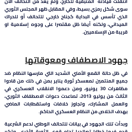
انتقلت قيادته المتبقية للخارج، ولم يعد من التحالف الآن
سوى شكل رمزي بسيط، وفي المقابل ظهر المجلس الثوري
الذي تأسس في البداية كجناح خارجي للتحالف أو للحراك
الميداني، ولكنه أيضا ظل مقتصرا على وجوه إسلامية او
قريبة من الإسلاميين.
جهود الاصطفاف ومعوقاتها
في ظل حالة القمع الأمني الشديد التي مارسها النظام ضد
جميع المنتمين لمعسكر ثورة يناير بمن في ذلك من قادوا
مظاهرات 30 يونيو، ومن دعموا الانقلاب العسكري في
الثالث من يوليو 2013، تصاعدت دعوات الاصطفاف الثوري،
والعمل المشترك، وتجاوز خلافات واستقطابات الماضي
بهدف الخلاص من النظام العسكري الحاكم.
وبدأت تلك الجهود في بيانات للتحالف الوطني لدعم الشرعية
قدم فيها خطابا تصالحيا تجاه قوى الثورة الأخرى، وتكرر