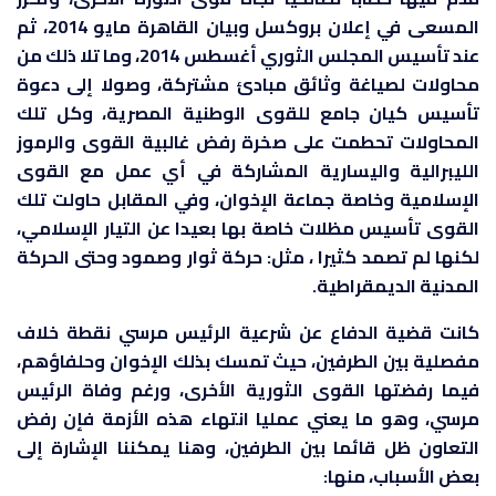
المسعى في إعلان بروكسل وبيان القاهرة مايو 2014، ثم
عند تأسيس المجلس الثوري أغسطس 2014، وما تلا ذلك من
محاولات لصياغة وثائق مبادئ مشتركة، وصولا إلى دعوة
تأسيس كيان جامع للقوى الوطنية المصرية، وكل تلك
المحاولات تحطمت على صخرة رفض غالبية القوى والرموز
الليبرالية واليسارية المشاركة في أي عمل مع القوى
الإسلامية وخاصة جماعة الإخوان، وفي المقابل حاولت تلك
القوى تأسيس مظلات خاصة بها بعيدا عن التيار الإسلامي،
لكنها لم تصمد كثيرا ، مثل: حركة ثوار وصمود وحتى الحركة
المدنية الديمقراطية.
كانت قضية الدفاع عن شرعية الرئيس مرسي نقطة خلاف
مفصلية بين الطرفين، حيث تمسك بذلك الإخوان وحلفاؤهم،
فيما رفضتها القوى الثورية الأخرى، ورغم وفاة الرئيس
مرسي، وهو ما يعني عمليا انتهاء هذه الأزمة فإن رفض
التعاون ظل قائما بين الطرفين، وهنا يمكننا الإشارة إلى
بعض الأسباب، منها: