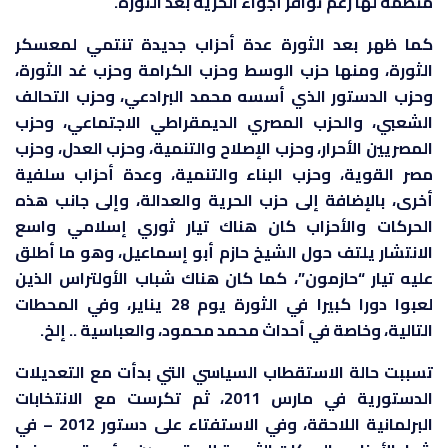
منظمة لها رغم توافر أجواء الحرية بعد الثورة.
كما ظهر بعد الثورة عدة أحزاب جديدة تنتمي لمعسكر
الثورة، ومنها حزب الوسط وحزب الكرامة وحزب غد الثورة،
وحزب الدستور الذي أسسه محمد البرادعي، وحزب التحالف
الشعبي، والحزب المصري الديمقراطي الاجتماعي، وحزب
المصريين الأحرار، وحزب الإصلاح والتنمية، وحزب العدل، وحزب
مصر القوية، وحزب البناء والتنمية، وعدة أحزاب سلفية
أخرى، بالإضافة إلى حزب الحرية والعدالة، وإلى جانب هذه
الحركات والأحزاب كان هناك تيار ثوري إسلامي واسع
الانتشار يلتف حول الشيخ حازم أبو إسماعيل، وهو ما أطلق
عليه تيار “حازمون”، كما كان هناك شباب الأولتراس الذين
لعبوا دورا كبيرا في الثورة يوم 28 يناير، وفي المحطات
التالية، وخاصة في أحداث محمد محمود، والعباسية .. إلخ.
تسببت حالة الاستقطاب السياسي التي بدأت مع التعديلات
الدستورية في مارس 2011، ثم تكرست مع الانتخابات
البرلمانية اللاحقة، وفي الاستفتاء على دستور 2012 – في