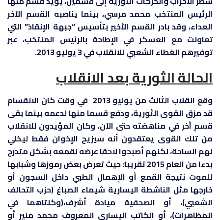
شطر الأحزاب والحركات الثورية إلى قسمين، يؤيد قسم منها
الرئيس المنتخب محمد مرسي، بينما يناصبه القسم الآخر
العداء، وقد بادر القسم الأخير بتأسيس “جبهة الإنقاذ” التي
تعاونت مع العسكر في الإطاحة بالرئيس المنتخب، عبر
توفيرهم الغطاء الشعبي للانقلاب في 3 يوليو 2013.
الحالة الثورية بعد الانقلاب
وقع انقلاب الثالث من يوليو 2013 في وقت كان الانقسام
قد مزق القوى الثورية، ودفع قسما منها لدعمه بينما بقى
قسم آخر في مناهضته حتى الآن، وكان المؤيدون للانقلاب
من تلك القوى يعتقدون أنه سيزيح الإخوان فقط ليخلي
لهم الساحة، لكنهم أصبحوا لاحقا عرضه لقمعه بشكل متدرج
بدءا من العام 2015 تقريبا؛ حيث تعرض بعض رموزها وشبابها
للموت نتيجة القمع أو الإهمال الطبي داخل السجون أو
خارجها مثل الناشطة اليسارية شيماء الصباغ (حزب التحالف
الشعبي)، أو الصحفية ميادة أشرف،(وكلتاهما في
المظاهرات)، أو الكاتب اليساري المعروف محمد منير أو