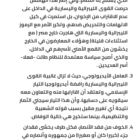
الذي يسمح به النظام، وفي إطار هذا الهامش
حرصت القوى الليبرالية واليسارية في الداخل على
عدم الاقتراب من الإخوان، بل استمرت في كيل
الاتهامات والتحريض ضدهم، وتكرر الأمر مع الرموز
الليبرالية واليسارية التي هاجرت خارج مصر ( مع
استثناءات قليلة) وهؤلاء المعارضون في الخارج
يخشون من القمع الأمني لأسرهم في الداخل،
والذي أصبح سياسة معتمدة للنظام طالت -فعلا-
أسر العديدين .
العامل الأيديولوجي، حيث لا تزال غالبية القوى
الليبرالية واليسارية رافضة أيديولوجيا التيار
الإسلامي، وتعتقد أن اقترابها منه والتعاون معه
سيقويه على حسابها، وأن هذا التيار سيجني الثمار
نتيجة أي تغيير مقبل بسبب قوته الشعبية
والتنظيمية، بينما ستخرج هي خالية الوفاض.
الخوف من فقد الأنصار، فكل طرف يخشى فقدان
جزء (كبيرا كان أو صغيرا) من جمهوره وأنصاره في