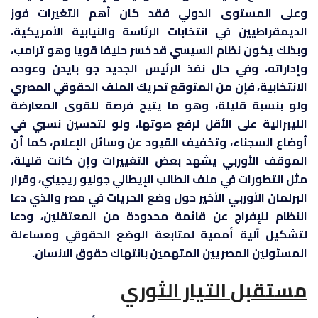
وعلى المستوى الدولي فقد كان أهم التغيرات فوز
الديمقراطيين في انتخابات الرئاسة والنيابية الأمريكية،
وبذلك يكون نظام السيسي قد خسر حليفا قويا وهو ترامب،
وإداراته، وفي حال نفذ الرئيس الجديد جو بايدن وعوده
الانتخابية، فإن من المتوقع تحريك الملف الحقوقي المصري
ولو بنسبة قليلة، وهو ما يتيح فرصة للقوى المعارضة
الليبرالية على الأقل لرفع صوتها، ولو لتحسين نسبي في
أوضاع السجناء، وتخفيف القيود عن وسائل الإعلام، كما أن
الموقف الأوربي يشهد بعض التغييرات وإن كانت قليلة،
مثل التطورات في ملف الطالب الإيطالي جوليو ريجيني، وقرار
البرلمان الأوربي الأخير حول وضع الحريات في مصر والذي دعا
النظام للإفراج عن قائمة محدودة من المعتقلين، ودعا
لتشكيل آلية أممية لمتابعة الوضع الحقوقي ومساءلة
المسئولين المصريين المتهمين بانتهاك حقوق الانسان.
مستقبل التيار الثوري