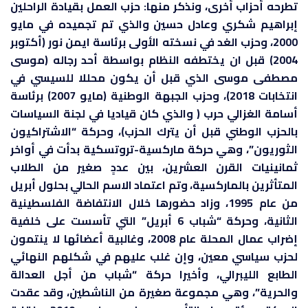
تطرحه أحزاب أخرى، ونذكر منها: حزب العمل بقيادة الراحلين
إبراهيم شكري وعادل حسين والذي تم تجميده في مايو
2000، وحزب الغد في نسخته الأولى برئاسة ايمن نور (أكتوبر
2004) قبل ان يختطفه النظام بواسطة أحد رجاله (موسى
مصطفى موسى الذي قبل أن يكون محللا للسيسي في
انتخابات 2018)، وحزب الجبهة الوطنية (مايو 2007) برئاسة
أسامة الغزالي حرب ( والذي كان قياديا في لجنة السياسات
بالحزب الوطني قبل أن يترك الحزب)، وحركة “الاشتراكيون
الثوريون”، وهي حركة ماركسية-تروتسكية بدأت في أواخر
ثمانينيات القرن العشرين، بين عددٍ صغير من الطلاب
المتأثرين بالماركسية، وتم اعتماد الاسم الحالي بحلول أبريل
من عام 1995، وزاد حضورها خلال الانتفاضة الفلسطينية
الثانية، وحركة “شباب 6 أبريل” التي تأسست على خلفية
إضراب عمال المحلة عام 2008، وغالبية أعضائها لا ينتمون
لحزب سياسي معين، وإن غلب عليهم في شكلهم النهائي
الطابع الليبرالي، وأخيرا حركة “شباب من أجل العدالة
والحرية”، وهي مجموعة صغيرة من الناشطين، وقد عقدت