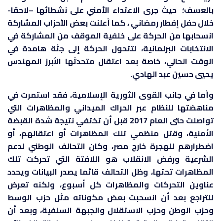
بالعسف؛ حيث جرى الاعتداء الأمني على نشطائها –لاحقا-
خلال حفل إفطار رمضاني ، كما أعلنت بعض الأحزاب المشاركة
انسحابها من الحركة على خلفية الموقف من المشاركة في
الانتخابات البرلمانية، لتتحول الحركة إلى جثة هامدة في
الوقت الحالي، خاصة بعد اعتقال متحدثها الأبرز المهندس
يحيي حسين عبد الهادي.
وأما في جانب القوى الثورية الإسلامية، فقد استمرت في
مناهضتها للنظام عبر الحراك الميداني والمظاهرات التي
تواصلت حتى العام 2017 قبل أن تختفي نتيجة شدة القبضة
الأمنية، وقتل منظمي تلك المظاهرات أو اعتقالهم، أو
اضطرارهم للهجرة خارج مصر، وكان التحالف الوطني لدعم
الشرعية ورفض الانقلاب هو اللافتة التي تحركت تلك
المظاهرات تحتها، وظل التحالف قائما يصدر البيانات ويحدد
عناوين التحركات والمظاهرات كل أسبوع، ولكنه تعرض
للتراجع بعد أن انسحبت بعض مكوناته مثل حزب الوسط
وحزب الوطن وحزب الاستقلال والجبهة السلفية، وبعد أن