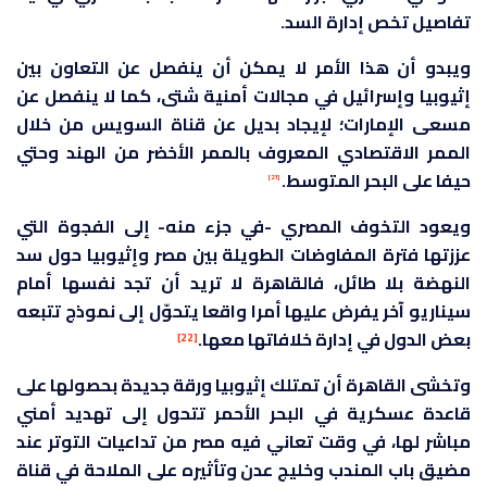
تفاصيل تخص إدارة السد.
ويبدو أن هذا الأمر لا يمكن أن ينفصل عن التعاون بين
إثيوبيا وإسرائيل في مجالات أمنية شتى، كما لا ينفصل عن
مسعى الإمارات؛ لإيجاد بديل عن قناة السويس من خلال
الممر الاقتصادي المعروف بالممر الأخضر من الهند وحتي
حيفا على البحر المتوسط.
[21]
ويعود التخوف المصري -في جزء منه- إلى الفجوة التي
عززتها فترة المفاوضات الطويلة بين مصر وإثيوبيا حول سد
النهضة بلا طائل، فالقاهرة لا تريد أن تجد نفسها أمام
سيناريو آخر يفرض عليها أمرا واقعا يتحوّل إلى نموذج تتبعه
بعض الدول في إدارة خلافاتها معها.
[22]
وتخشى القاهرة أن تمتلك إثيوبيا ورقة جديدة بحصولها على
قاعدة عسكرية في البحر الأحمر تتحول إلى تهديد أمني
مباشر لها، في وقت تعاني فيه مصر من تداعيات التوتر عند
مضيق باب المندب وخليج عدن وتأثيره على الملاحة في قناة