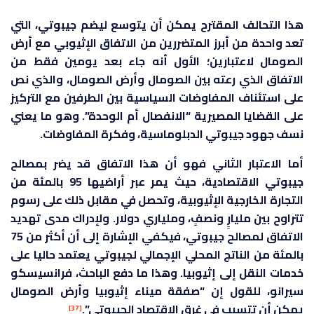
هذا التحالف المقترح يمكن أن يتوسع ليضم جيبوتي، التي
تعد واحدة من أبرز المتضررين من الاتفاق الإثيوبي مع أرض
الصومال لاعتبارين؛ الأول أنه جاء بعد يومين فقط من
الاتفاق الذي رعته بين الصومال وأرض الصومال، والذي نص
على استئناف المفاوضات السياسية بين الطرفين مع التركيز
على القضايا المصيرية “الانفصال أم الوحدة”. وهو ما يعني
نسف جهود جيبوتي الدبلوماسية، وفكرة المفاوضات.
أما الاعتبار الثاني فهو أن هذا الاتفاق قد يضر بمصالح
جيبوتي الاقتصادية، حيث يمر عبر أراضيها 95 بالمئة من
التجارة الخارجية الإثيوبية، وتحصل في مقابل ذلك على رسوم
تتراوح بين مليارٍ ونصفٍ، وملياري دولار. ولإدراك مدى تهديد
الاتفاق لمصالح جيبوتي، فيكفي الإشارة إلى أن أكثر من 75
بالمئة من الناتج المحلي الإجمالي لجيبوتي يعتمد حاليا على
خدمات النقل إلى إثيوبيا. وهذا ما دفع الباحث، فرانسيسكو
سيرانو، للقول إن “صفقة ميناء إثيوبيا وأرض الصومال
يمكن أن تتسبب في غرق الاقتصاد الجيبوتي”.
[37]