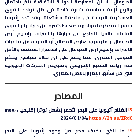
الصومال، إلا أن المعارضة الدولية للاتفاقية تنذر باحتمال
وقوع أزمة سياسية كبيرة خاصة في ظل تواجد القوى
العسكرية الدولية في منطقة مشتعلة. وقد تجد إثيوبيا
نفسها مضطرة لمواجهة ضغوط كبيرة من جيرانها والقوى
الفاعلة عالميا للتراجع عن قرارها بالاعتراف بإقليم أرض
الصومال، ربما بسبب تعارض المصالح أو التخوف من تداعيات
الاعتراف بإقليم أرض الصومال على استقرار المنطقة والأمن
القومي المصري، مما يحتم على أي نظام سياسي يحكم
مصر زيادة الحضور الإفريقي وتقويض التحركات الإثيوبية
التي من شأنها الإضرار بالأمن المصري.
المصادر
انفتاح أثيوبيا على البحر الأحمر يُشعل توترا إقليميا ، meo،
[1]
2024/01/04،
https://2h.ae/ZRdC
ما الذي يخيف مصر من وجود إثيوبيا على البحر
[2]