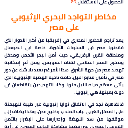
الحصول على الاستقلال.
[20]
مخاطر التواجد البحري الإثيوبي
على مصر
يعد تراجع الحضور المصري في إفريقيا من أكبر الأدوار التي
فقدتها مصر في السنوات الأخيرة، خاصة في الصومال
ومنطقة القرن الإفريقي، حيث أمن البحر الأحمر، ومدخل
ومخرج الممر الملاحي لقناة السويس، ومن ثم إمكانية
تهديد مصر من جهة الشرق. هذا الأمر غير بعيد بلا شك عن دور
مصر في تأمين منابع النيل، خاصة ناحية الهضبة الإثيوبية التي
يأتي معظم مياه النيل منها. وكلا التهديدين يتقاطعان في
دولة بعينها، هي إثيوبيا.
فالقاهرة تجد في الاتفاق نوايا إثيوبية غير طيبة للهيمنة
على المدخل الغربي لباب المندب وخليج عدن، وهذا يضاف إلى
موقفها من سد النهضة وإصرارها على الإضرار بالأمن
القومي المصري عبر رفضها مشاركة الجانب المصري في أية