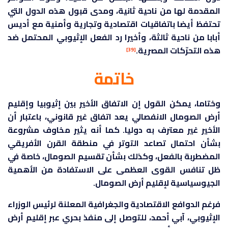
المقدمة لها من ناحية ثانية، ومدى قبول هذه الدول التي
تحتفظ أيضا باتفاقيات اقتصادية وتجارية وأمنية مع أديس
أبابا من ناحية ثالثة، وأخيرا رد الفعل الإثيوبي المحتمل ضد
هذه التحرّكات المصرية.
[39]
خاتمة
وختاما، يمكن القول إن الاتفاق الأخير بين إثيوبيا وإقليم
أرض الصومال الانفصالي يعد اتفاق غير قانوني، باعتبار أن
الأخير غير معترف به دوليا. كما أنه يثير مخاوف مشروعة
بشأن احتمال تصاعد التوتر في منطقة القرن الأفريقي
المضطربة بالفعل، وكذلك بشأن تقسيم الصومال، خاصة في
ظل تنافس القوى العظمى على الاستفادة من الأهمية
الجيوسياسية لإقليم أرض الصومال.
فرغم الدوافع الاقتصادية والجغرافية المعلنة لرئيس الوزراء
الإثيوبي، آبي أحمد، للتوصل إلى منفذ بحري عبر إقليم أرض