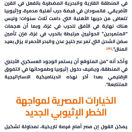
في المنطقة القارية والبحرية المضطربة بالفعل في القرن
الأفريقي. فالسودان في قبضة حرب أهلية مدمرة، وإثيوبيا
تتعافى من حربها الأهلية التي دامت ثلاث سنوات؛ وليس
هناك نهاية في الأفق للحرب في غزة، وبما أن هجمات
“المتمردين” الحوثيين مرتبطة بالحرب في غزة، فإن تأمين
سفن الشحن التي تمر عبر خليج عدن والبحر الأحمر لا يزال بعيد
المنال”.
[26]
وأكد أنه “من المتوقع أن يستمر الوجود العسكري الأجنبي
في المنطقة، ويضيف دخول إثيوبيا وطموحاتها في التفوق
الإقليمي بعدا آخر لهذه الديناميكية الاستراتيجية
المتتابعة”.
الخيارات المصرية لمواجهة
الخطر الإثيوبي الجديد
يمكن القول إن مصر أمام فرصة تاريخية، لمحاولة تشكيل