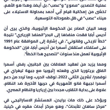
عملية التصدير، “مصوع” و”عصب”، بل أيضا، وهذا هو الأهم،
تخشى من إمكانية قيام آبي أحمد بمحاولة الاستيلاء على
ميناء “عصب” في ظل طموحاته التوسعية.
وبعد البيان الصادر عن الحكومة الإثيوبية، والذي يرى أن
أديس أبابا فقدت منفذها إلى البحر”المنفذ الإريتري” نتيجة
“خطأ تاريخي وقانوني”، في إشارة إلى الموافقة عام 1991
على استفتاء استقلال أسمرا عن أديس أبابا، فإن “الحكومة
الإثيوبية تعمل منذ سنوات “لتصحيح هذا الخطأ”.
ومما يزيد من تعقيد العلاقات بين الجانبين، رفض أسمرا
اتفاق بريتوريا الذي وقعته إثيوبيا مع جبهة تيغراي في
نوفمبر/ تشرين الثاني 2022، لوقف الحرب، وما تردد من دعم
أسمرا لجبهة فانو الأمهرية في حربها الأخيرة ضد النظام،
علاوة على بداية التقارب مجددا بين إريتريا والنظام المصري.
ويؤكد على ذلك مات برايدن، المستشار الاستراتيجي في
“مركز ساهان للأبحاث”، وهو مركز أبحاث مقره في كينيا،