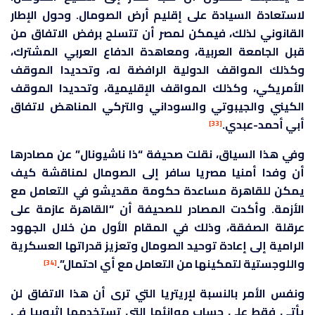
لاستعادة السيادة على إقليم أرض الصومال. وحول الإطار
القانوني لذلك، فيمكن لمصر أن تتسلح برفض الاتفاق من
قبل الجامعة العربية، ومعاهدة الدفاع العربي المشترك،
وكذلك المواقف الدولية الرافضة له، وتحديدا الموقف
الأمريكي، وكذلك المواقف الإقليمية، وتحديدا الموقف
الكيني والجيبوتي والسوداني والتركي المناهض لاتفاق
أبي أحمد-عبدي.
[33]
وفي هذا السياق، نقلت صحيفة “ذا ناشيونال” عن مصادرها
أن وفدا أمنيا مصريا سافر إلى الصومال لمناقشة كيف
يمكن للقاهرة مساعدة حكومة مقديشو في التعامل مع
الأزمة. وأكدت المصادر للصحيفة أن “القاهرة عازمة على
عرقلة الصفقة، وذلك في المقام الأول من خلال الجهود
الرامية إلى إعادة توحيد الصومال وتعزيز قدراتها العسكرية
واللوجستية لتمكينها من التعامل مع أي احتمال”.
[34]
ونفس الأمر بالنسبة لإريتريا التي ترى أن هذا الاتفاق لن
يأتي فقط على حساب موانئها التي تستخدمها إثيوبيا في