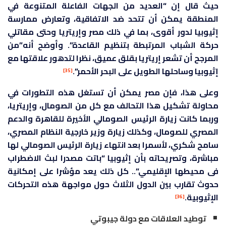
حيث قال إن “العديد من الجهات الفاعلة المتنوعة في
المنطقة يمكن أن تتحد ضد الاتفاقية، وتعارض ممارسة
إثيوبيا لدور أقوى، بما في ذلك مصر وإريتريا وحتى مقاتلي
حركة الشباب المرتبطة بتنظيم القاعدة”. وأوضح أنه”من
المرجح أن تشعر إريتريا بقلق عميق، نظرا لتدهور علاقتها مع
إثيوبيا وساحلها الطويل على البحر الأحمر”.
[35]
وعلى هذا، فإن مصر يمكن أن تستغل هذه التطورات في
محاولة تشكيل هذا التحالف مع كل من الصومال، وإريتريا،
وربما كانت زيارة الرئيس الصومالي الأخيرة للقاهرة والدعم
المصري للصومال، وكذلك زيارة وزير خارجية النظام المصري،
سامح شكري، لأسمرا بعد انتهاء زيارة الرئيس الصومالي لها
مباشرة، وتصريحاته بأن إثيوبيا “باتت مصدرا لبث الاضطراب
فى محيطها الإقليمي”.. كل ذلك يعد مؤشرا على إمكانية
حدوث تقارب بين الدول الثلاث حول مواجهة هذه التحركات
الإثيوبية.
[36]
توطيد العلاقات مع دولة جيبوتي