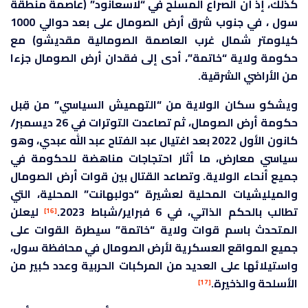
كذلك، إذ أن الصراع المسلح في “لاسعانود” (عاصمة منطقة
سول ، في جنوب شرق أرض الصومال على بعد حوالي 1000
كيلومتر شمال غرب العاصمة الصومالية مقديشو) مع
حكومة ولاية “خاتمة”، أدى إلى فقدان أرض الصومال جزءا
من الأراضي الشرقية.
ويشكو سكان الولاية من “التهميش السياسي” من قِبل
حكومة أرض الصومال، ثم تصاعدت التوترات في 26 ديسمبر/
كانون الأول 2022 بعد اغتيال عبد الفتاح عبد الله عبدي، وهو
سياسي معارض، ما أثار احتجاجات مناهضة للحكومة في
جميع أنحاء الولاية. وتصاعد القتال بين قوات أرض الصومال
والميليشيات المحلية لعشيرة “دولبهانت” المحلية، التي
تطالب بالحكم الذاتي، في 6 فبراير/شباط 2023.
ليعلن
[16]
المتحدث باسم قوات ولاية “خاتمة” سيطرة القوات على
جميع المواقع العسكرية لأرض الصومال في محافظة سول،
واستيلائها على العديد من المركبات الحربية وعدد كبير من
الأسلحة والذخيرة.
[17]