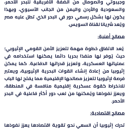
وجيبوتي والصومال من الضفة الأفريقية للبحر الأحمر،
والسعودية والأردن واليمن من الجانب الآسيوي، وبهذا
يكون لها بشكل رسمي دور في البحر الذي تطل عليه مصر
ويُعد شريانا لقناة السويس.
مصالح أمنية:
يُعد الاتفاق خطوة مهمة لتعزيز الأمن القومي الإثيوبي؛
حيث يُوفر لها منفذا بحريا دائما يمكنها استخدامه في
عملياتها العسكرية، وتعزيز قدراتها الدفاعية. كما يمكن
إثيوبيا من إعادة إنشاء القوات البحرية الإثيوبية، ويعتبر
فرصة لإثيوبيا لتعزيز مصالحها الإقليمية مما يفتح لها الباب
للانخراط كقوة عسكرية إقليمية منافسة في المنطقة،
ويعزز نفوذها ويُمكنها من لعب دور أكثر فاعلية في البحر
الأحمر.
مصالح اقتصادية:
تدرك إثيوبيا أن السعي نحو تقوية اقتصادها يعزز نفوذها