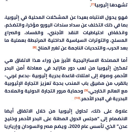
تشهدها إثيوبيا
.
[7]
فهو يحول الانتباه بعيدا عن المشكلات المحلية في إثيوبيا،
بما في ذلك التخلف عن سداد سندات اليورو مؤخرا، والتضخم،
وانخفاض احتياطيات النقد الأجنبي، والفساد، والصراع
المسلح، والتوترات السياسية الداخلية المرتبطة بعملية ما
بعد الحرب، والتحديات الناجمة عن تغير المناخ.
[8]
أما المصلحة الاستراتيجية الأبرز من وراء هذا الاتفاق هي
تمكين إثيوبيا من لعب دور متزايد في معادلة أمن البحر
الأحمر، وصولا إلى امتلاك قاعدة بحرية إثيوبية -بدعم غربي-
بالقرب من مضيق باب المندب بحجة تعزيز التجارة الإثيوبية
مع العالم الخارجي،
وحماية مرور التجارة الدولية والملاحة
[9]
البحرية في البحر الأحمر.
[10]
علاوة على ذلك، تحاول إثيوبيا من خلال الاتفاق أيضا
الانضمام إلى “مجلس الدول المطلة على البحر الأحمر وخليج
عدن” الذي تأسس عام 2020، ويضم مصر والسودان وإريتريا