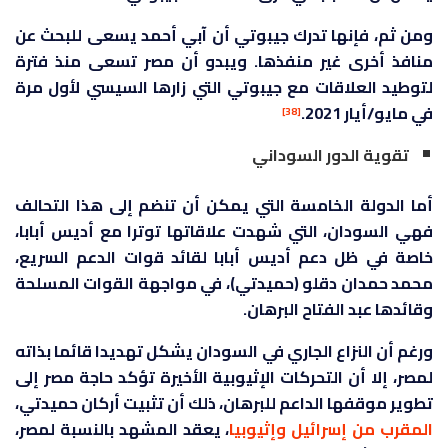
ومن ثم، فإنها تدرك جيبوتي أن آبي أحمد يسعى للبحث عن
منافذ أخرى غير منفذها. ويبدو أن مصر تسعى منذ فترة
لتوطيد العلاقات مع جيبوتي التي زارها السيسي لأول مرة
في مايو/أيار 2021.
[38]
تقوية الدور السوداني
أما الدولة الخامسة التي يمكن أن تنضم إلى هذا التحالف
فهي السودان، التي شهدت علاقاتها توترا مع أديس أبابا،
خاصة في ظل دعم أديس أبابا لقائد قوات الدعم السريع،
محمد حمدان دقلو (حميدتي)، في مواجهة القوات المسلحة
وقائدها عبد الفتاح البرهان.
ورغم أن النزاع الجاري في السودان يشكل تهديدا قائما بذاته
لمصر، إلا أن التحركات الإثيوبية الأخيرة تؤكد حاجة مصر إلى
تطوير موقفها الداعم للبرهان، ذلك أن تثبيت أركان حميدتي،
المقرب
من
إسرائيل
وإثيوبيا
، يعقد المشهد بالنسبة لمصر،