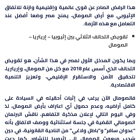
هذا الرفض الصادر عن قوى عالمية وإقليمية وازنة للاتفاق
الإثيوبي مع أرض الصومال، يمنح مصر وضعا أفضل عند
التعامل مع هذه الأزمة.
تقويض التحالف الثلاثي بين إثيوبيا – إريتريا –
الصومال
ربما يكون المدخل الأول لمصر في هذا الشأن، هو تقويض
التحالف الذي أسس عام 2018 مع كل من الصومال، وإريتريا،
لتحقيق الأمن والاستقرار الإقليمي، وتعزيز التنمية
الاقتصادية.
فالصومال الآن يرغب في إثبات أحقيته في السيادة على
كامل أراضيه، وعدم حصول أي اعتراف بأرض الصومال، لذ
وفي اليوم التالي لإعلان مذكرة التفاهم، ناقش البرلمان
الصومالي القضية في جلسة استثنائية ووصف الاتفاق بأنه
“عدوان سافر” و”باطل ولاغي” من الناحية القانونية، في حين
سُحب مبعوث الصومال إلى إثيوبيا للتشاور. كما دعت