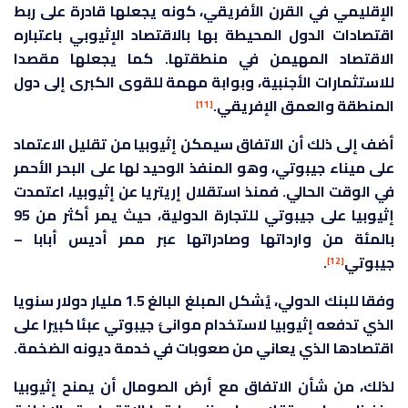
الإقليمي في القرن الأفريقي، كونه يجعلها قادرة على ربط
اقتصادات الدول المحيطة بها بالاقتصاد الإثيوبي باعتباره
الاقتصاد المهيمن في منطقتها. كما يجعلها مقصدا
للاستثمارات الأجنبية، وبوابة مهمة للقوى الكبرى إلى دول
المنطقة والعمق الإفريقي.
[11]
أضف إلى ذلك أن الاتفاق سيمكن إثيوبيا من تقليل الاعتماد
على ميناء جيبوتي، وهو المنفذ الوحيد لها على البحر الأحمر
في الوقت الحالي. فمنذ استقلال إريتريا عن إثيوبيا، اعتمدت
إثيوبيا على جيبوتي للتجارة الدولية، حيث يمر أكثر من 95
بالمئة من وارداتها وصادراتها عبر ممر أديس أبابا –
جيبوتي
.
[12]
وفقا للبنك الدولي، يُشكل المبلغ البالغ 1.5 مليار دولار سنويا
الذي تدفعه إثيوبيا لاستخدام موانئ جيبوتي عبئا كبيرا على
اقتصادها الذي يعاني من صعوبات في خدمة ديونه الضخمة.
لذلك، من شأن الاتفاق مع أرض الصومال أن يمنح إثيوبيا