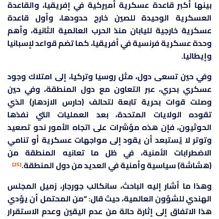
بينها أكبر قاعدة عسكرية أميركية في إفريقيا، والقاعدة
العسكرية الوحيدة للصين خارج حدودها، وأول قاعدة
عسكرية خارجية لليابان منذ الحرب العالمية الثانية، وأهم
وحدة عسكرية فرنسية في أفريقيا، كما تضم قواعد لإسبانيا
وإيطاليا.
وفي حين تسعى دول، مثل روسيا وتركيا، إلى امتلاك وجود
عسكري بحري، عبر التعاون مع دول المنطقة، وفي حين
وصلت قوات بحرية تابعة لتحالف (حارس الازدهار) الذي
تقوده الولايات المتحدة، بعد العمليات التي نفذها
الحوثيون، فإن هذه مؤشرات على اتجاه الأمور نحو تصعيد
وتوتر لا يُستبعد أن يقود إلى مواجهات عسكرية أو تنامي
الاضطرابات الأمنية، في ظل ما تعانيه المنطقة من
(هشاشة) سياسية وأمنية في العديد من دول المنطقة.
[25]
وهذا ما أشار إليه الباحث، سانكالب جورجار، زميل المجلس
الهندي للشؤون العالمية، حيث قال: “من المحتمل أن يؤدي
هذا الاتفاق إلى إثارة حالة من عدم اليقين وعدم الاستقرار