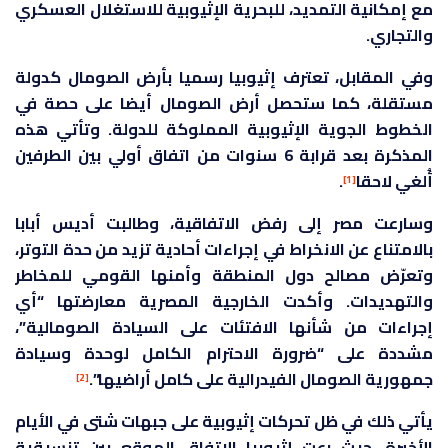
مع إمكانية التمديد، للبحرية الإثيوبية للاستغلال العسكري
والتجاري.
وفي المقابل، تعترف إثيوبيا رسميا بأرض الصومال كدولة
مستقلة، كما ستحصل أرض الصومال أيضا على حصة في
الخطوط الجوية الإثيوبية المملوكة للدولة. وتأتي هذه
المذكرة بعد قرابة 6 سنوات من اتفاق أولي بين الطرفين
أُلغي لاحقا
.
[1]
وسارعت مصر إلى رفض الاتفاقية، وطالبت أديس أبابا
بالامتناع عن الانخراط في إجراءات أحادية تزيد من حدة التوتر،
وتعرّض مصالح دول المنطقة وأمنها القومي للمخاطر
والتهديدات. وأكدت الخارجية المصرية معارضتها “أي
إجراءات من شأنها الافتئات على السيادة الصومالية”،
مشددة على “ضرورة الاحترام الكامل لوحدة وسيادة
جمهورية الصومال الفيدرالية على كامل أراضيها”.
[2]
يأتي ذلك في ظل تحركات إثيوبية على جبهات شتى في الأيام
الأخيرة، حيث رعت إثيوبيا الاتفاق الموقع بين تنسيقية