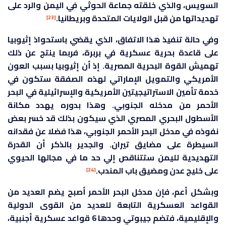
السويس، والذي خلقته جماعة الحوثي في اليمن والرد على
تهديداتها من قبل الولايات المتحدة وبريطانيا.
[23]
وفي حالة تنفيذ هذا الاتفاق، الذي يقضي باستحواذ إثيوبيا
على قاعدة بحرية عسكرية في بربرة، فربما ينتج عن ذلك
تهميش القوة البحرية المصرية. إذ أن إثيوبيا بسبب العون
الأمريكي والتمويل الإماراتي لهذه الصفقة ستكون في
خدمة تأمين الاستراتيجيتين الأمريكية والإسرائيلية في البحر
الأحمر من مدخله الجنوبي. وهذا بدوره يهدد مكانة
الأسطول البحري المصري الذي سيكون بذلك قد خسر بعض
نفوذه في مدخل البحر الأحمر الجنوبي، هذا فضلا عن فقدانه
السيطرة على مضايق تيران. والجدير بالذكر أن القدرة
التهديدية لليمن ستتناقص إلي حد ما في مجالها الحيوي
على خليج عدن ومضيق باب المندب.
[24]
وبشكل أعم، فإن مدخل البحر الأحمر أصبح يضم العديد من
القواعد العسكرية التابعة للعديد من القوى الدولية
والإقليمية، فتضم جيبوتي وحدها 6 قواعد عسكرية أجنبية،