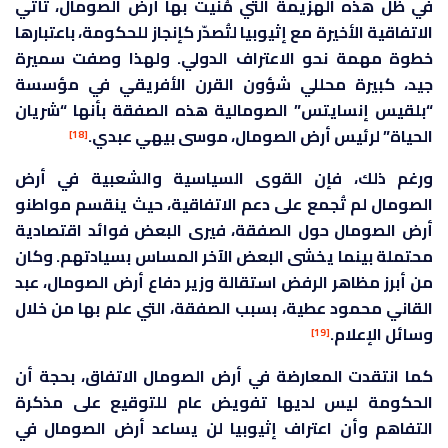
في ظل هذه الهزيمة التي مُنيت بها أرض الصومال، تأتي
الاتفاقية الأخيرة مع إثيوبيا لتُصدّر كإنجاز للحكومة، باعتبارها
خطوة مهمة نحو الاعتراف الدولي. ولهذا وصفت سميرة
جيد، كبيرة محللي شؤون القرن الأفريقي في مؤسسة
“بلقيس إنسايتس” الصومالية هذه الصفقة بأنها “شريان
الحياة” لرئيس أرض الصومال، موسى بيهي عبدي.
[18]
ورغم ذلك، فإن القوى السياسية والشعبية في أرض
الصومال لم تُجمع على دعم الاتفاقية، حيث ينقسم مواطنو
أرض الصومال حول الصفقة، فيرى البعض فوائد اقتصادية
محتملة بينما يخشى البعض الآخر المساس بسيادتهم. وكان
من أبرز مظاهر الرفض استقالة وزير دفاع أرض الصومال، عبد
القاني محمود عطية، بسبب الصفقة، التي علم بها من خلال
وسائل الإعلام.
[19]
كما انتقدت المعارضة في أرض الصومال الاتفاق، بحجة أن
الحكومة ليس لديها تفويض عام للتوقيع على مذكرة
التفاهم وأن اعتراف إثيوبيا لن يساعد أرض الصومال في