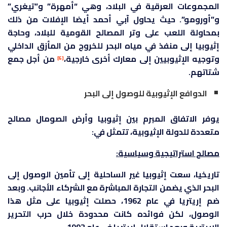
المجموعات العرقية في البلاد، وهي “أمهرة” و”تيغري”
و”أورومو”. حيث يحاول آبي أحمد أيضا الإفلات من ذلك
بمحاولة اللعب على وتر المصالح القومية للبلاد، وحاجة
إثيوبيا إلى منفذ في مياه البحر للخروج من المأزق الداخلي
وتوجيه الإثيوبيين إلى معارك أخرى خارجية،
من أجل جمع
[6]
شتاتهم.
الدوافع الإثيوبية للوصول إلى البحر
يوفر الاتفاق المبرم بين إثيوبيا وأرض الصومال مصالح
متعددة للدولة الإثيوبية، تتمثل في:
مصالح استراتيجية وسياسية:
تاريخيا، سعت إثيوبيا غير الساحلية إلى تأمين الوصول إلى
البحر الذي يضمن التجارة المباشرة مع الشركاء الأجانب. وبعد
ضم إريتريا في عام 1962، حصلت إثيوبيا على مثل هذا
الوصول، لكن فوائده كانت محدودة خلال حرب التحرير