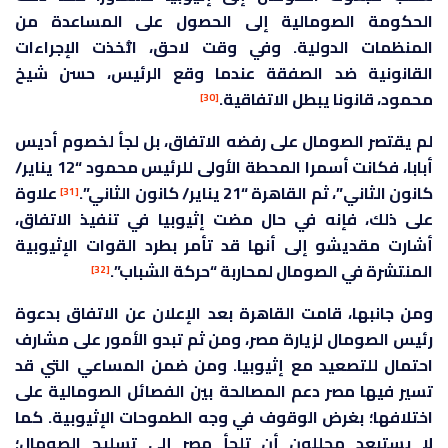
الحكومة الصومالية إلى الحصول على المساعدة من
المنظمات الدولية. وفي وقت لاحق، اتُّخذت الإجراءات
القانونية ضد الصفقة عندما وقع الرئيس، حسن شيخ
محمود، قانونا يبطل الاتفاقية.
[30]
لم يقتصر الصومال على رفضه الاتفاق، بل لجأ لخصوم أديس
أبابا، فكانت أسمرا المحطة الأولى للرئيس محمود “12 يناير/
كانون الثاني”، ثم القاهرة “21 يناير/ كانون الثاني”.
علاوة
[31]
على ذلك، فإنه في حال مضت إثيوبيا في تنفيذ الاتفاق،
أشارت مقديشو إلى أنها قد تأمر بطرد القوات الإثيوبية
المنتشرة في الصومال لمحاربة “حركة الشباب”.
[32]
ومن جانبها، قامت القاهرة بعد الإعلان عن الاتفاق بدعوة
رئيس الصومال لزيارة مصر، ومن ثم تبدو الأمور على مشارف
احتمال للتصعيد مع إثيوبيا. ومن ضمن المساعي التي قد
تسير فيها مصر دعم المصالحة بين الفصائل الصومالية على
اختلافها؛ بغرض الوقوف في وجه الطموحات الإثيوبية. كما
لا يستبعد محللون أن تلجأ مصر إلى تسليح الصومال؛