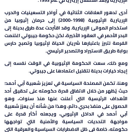
الإريترية وبعد استقلال إريتريا في عام 1993.
أدى تدهور العلاقات الثنائية في أواخر التسعينيات والحرب
الإريترية الإثيوبية (1998-2000) إلى حرمان إثيوبيا من
استخدام الموانئ الإريترية. وقد اقتُرحت عدة طرق بديلة إلى
البحر الأحمر في العقود الأخيرة، لكن حكومة جيبوتي اغتنمت
الفرصة لتبرز باعتبارها شريان الحياة لإثيوبيا وتصبح حارس
بوابة طريق الاستيراد والتصدير الرئيسي.
ومع ذلك، سعت الحكومة الإثيوبية في الوقت نفسه إلى
إيجاد خيارات بديلة لتقليل اعتمادها على جيبوتي.
وهنا، تكمن المصلحة السياسية في تعزيز شعبية آبي أحمد؛
حيث يُظهر من خلال الاتفاق قدرة حكومته على تحقيق أحد
الأهداف الرئيسية التي أعلنت عنها منذ سنوات، وهو
الحصول على منفذ بحري دائم، وهذا من شأنه أن يعزز شعبية
آبي أحمد في الداخل الإثيوبي، ويجعله أكثر قدرة على
مواجهة التحديات السياسية والأمنية التي تواجهها
حكومته، خاصة في ظل الاضطرابات السياسية والعرقية التي