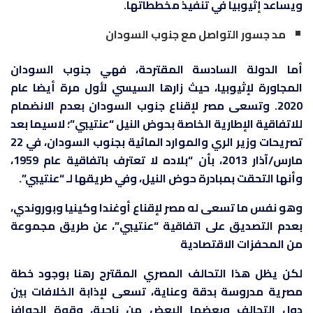
ويساعد إثيوبيا في تنفيذ مخططاتها.
مد جسور التواصل مع جنوب السودان
أما الدولة السادسة المقترحة، فهي جنوب السودان
المجاورة لإثيوبيا، حيث زارها السيسي لأول مرة أيضا عام
2020. وتسعى مصر لإقناع جنوب السودان بعدم الانضمام
للاتفاقية الإطارية الخاصة بحوض النيل “عنتيبي”؛ لاسيما بعد
تصريحات وزير الري والموارد المائية بجنوب السودان، في 22
مارس/آذار 2013، بأن “بلاده لا تعترف باتفاقية عام 1959،
وأنها التحقت بمبادرة حوض النيل، وفي طريقها لـ “عنتيبي”.
وهو نفس ما تسعى له مصر لإقناع أوغندا وكينيا وبوروندي،
بعدم التصديق على اتفاقية “عنتيبي”، عن طريق مجموعة
من المحفزات الاقتصادية
لكن يظل هذا التحالف المصري المقترح رهنا بوجود خطة
مصرية مدروسة بدقة وعناية، تسعى لإذابة الخلافات بين
دول التحالف وبعضها البعض من ناحية، وقوة الحوافز