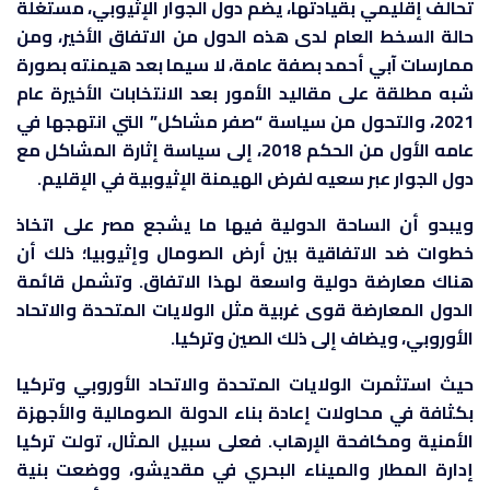
تحالف إقليمي بقيادتها، يضم دول الجوار الإثيوبي، مستغلة
حالة السخط العام لدى هذه الدول من الاتفاق الأخير، ومن
ممارسات آبي أحمد بصفة عامة، لا سيما بعد هيمنته بصورة
شبه مطلقة على مقاليد الأمور بعد الانتخابات الأخيرة عام
2021، والتحول من سياسة “صفر مشاكل” التي انتهجها في
عامه الأول من الحكم 2018، إلى سياسة إثارة المشاكل مع
دول الجوار عبر سعيه لفرض الهيمنة الإثيوبية في الإقليم.
ويبدو أن الساحة الدولية فيها ما يشجع مصر على اتخاذ
خطوات ضد الاتفاقية بين أرض الصومال وإثيوبيا؛ ذلك أن
هناك معارضة دولية واسعة لهذا الاتفاق. وتشمل قائمة
الدول المعارضة قوى غربية مثل الولايات المتحدة والاتحاد
الأوروبي، ويضاف إلى ذلك الصين وتركيا.
حيث استثمرت الولايات المتحدة والاتحاد الأوروبي وتركيا
بكثافة في محاولات إعادة بناء الدولة الصومالية والأجهزة
الأمنية ومكافحة الإرهاب. فعلى سبيل المثال، تولت تركيا
إدارة المطار والميناء البحري في مقديشو، ووضعت بنية