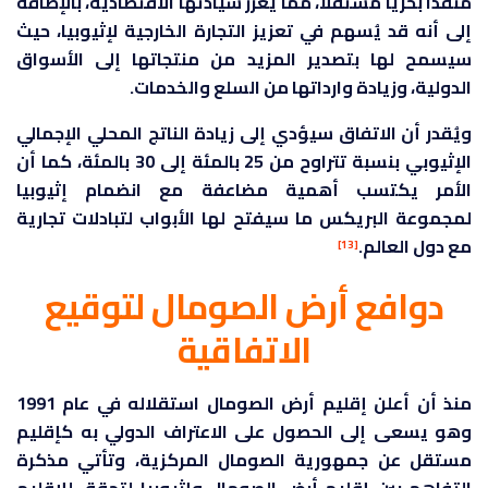
منفذا بحريا مستقلا، مما يعزز سيادتها الاقتصادية، بالإضافة
إلى أنه قد يُسهم في تعزيز التجارة الخارجية لإثيوبيا، حيث
سيسمح لها بتصدير المزيد من منتجاتها إلى الأسواق
الدولية، وزيادة وارداتها من السلع والخدمات.
ويُقدر أن الاتفاق سيؤدي إلى زيادة الناتج المحلي الإجمالي
الإثيوبي بنسبة تتراوح من 25 بالمئة إلى 30 بالمئة، كما أن
الأمر يكتسب أهمية مضاعفة مع انضمام إثيوبيا
لمجموعة البريكس ما سيفتح لها الأبواب لتبادلات تجارية
مع دول العالم.
[13]
دوافع أرض الصومال لتوقيع
الاتفاقية
منذ أن أعلن إقليم أرض الصومال استقلاله في عام 1991
وهو يسعى إلى الحصول على الاعتراف الدولي به كإقليم
مستقل عن جمهورية الصومال المركزية، وتأتي مذكرة
التفاهم بين إقليم أرض الصومال وإثيوبيا لتحقق للإقليم