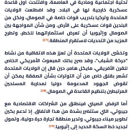
تحتية اجتماعية ومادية في العاصمة، وافتتحت أول قاعدة
عسكرية خارجية لها في البلاد. وقد اضطلعت الولايات
المتحدة وتركيا بتدريب قوات خاصة في الصومال، ولكل من
البلدين قوات عسكرية على الأرض. ومن شأن المواجهة بين
الصومال وإثيوبيا أن تعرض استثماراتهما للخطر، وتطرح
المزيد من التحديات لاستقرار المنطقة.
[27]
وتخشى الولايات المتحدة أن تعزز هذه الاتفاقية من نشاط
“حركة الشباب”، وقد صرح بذلك المبعوث الأمريكي الخاص
للقرن الأفريقي، مايكل هامر، حين قال إن الولايات المتحدة
تشعر بقلق خاص من أن التوترات بشأن الصفقة يمكن أن
تقوض الجهود المدعومة دوليا لمحاربة المسلحين
المرتبطين بتنظيم القاعدة في الصومال.
[28]
أما الرفض الصيني فينطلق من الشراكات الاقتصادية مع
جيبوتي، التي ستتضرر بشدة من هذا الاتفاق. إذ تدعم بكين
تطوير ميناء جيبوتي، وتدير منطقة تجارة حرة دولية، وتمول
تجديد خط السكة الحديد إلى إثيوبيا.
[29]