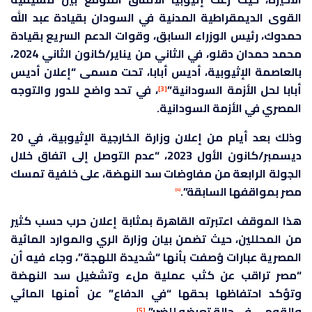
القوى الديمقراطية المدنية في السودان بقيادة عبد الله
حمدوك، رئيس الوزراء السابق، وقوات الدعم السريع بقيادة
محمد حمدان دقلو، في الثاني من يناير/كانون الثاني 2024،
بالعاصمة الإثيوبية، أديس أبابا، تحت مسمى “إعلان أديس
أبابا لحل الأزمة السودانية”
، في تحد واضح للدور والتوجه
[3]
المصري في الأزمة السودانية.
وذلك بعد أيام من إعلان وزارة الخارجية الإثيوبية، في 20
ديسمبر/كانون الأول 2023، “عدم التوصل إلى اتفاق خلال
الجولة الرابعة من مفاوضات سد النهضة، على خلفية تمسك
مصر بمواقفها السابقة”.
[4]
هذا الموقف اعتبرته القاهرة بمثابة إعلان حرب حسب كثير
من المحللين، حيث تضمن بيان وزارة الري والموارد المائية
المصرية عبارات وُصفت بأنها “شديدة اللهجة”، وجاء فيه أن
“مصر تراقب عن كثب عملية ملء وتشغيل سد النهضة
وتؤكد احتفاظها بحقها “في الدفاع” عن أمنها المائي
والقومي في حالة تعرضه للضرر”.
[5]